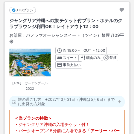
JTBプラン
ジャングリア沖縄への旅 チケット付プラン・ホテルのク
ラブラウンジ利用OK！レイトアウト12：00
お部屋：
パノラマオーシャンスイート（ツイン）禁煙
/
109平
米
IN
チェックイン
15:00
～ | OUT
チェックアウト
～
12:00
スイート
朝食のみ
禁煙
事前支払い
[ACE] ガーデンプール
2022
旅の過ごし方 ※2027年3月31日（沖縄は5月6日）まで
に出発の方対象
＜当プランの特徴＞
・ジャングリア沖縄の入場チケット付！
・パークオープン15分前に入場できる
「アーリー・パー