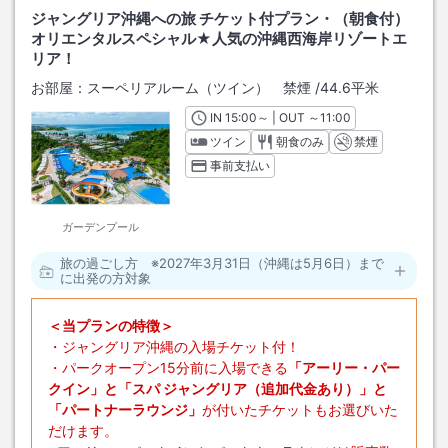
ジャングリア沖縄への旅 チケット付プラン・（朝食付）
オリエンタルスペシャル★人気の沖縄西海岸リゾートエ
リア！
お部屋：
スーペリアルーム（ツイン） 禁煙
/
44.6平米
IN
チェックイン
15:00
～ | OUT
チェックアウト
～
11:00
ツイン
朝食のみ
禁煙
事前支払い
ガーデンプール
旅の過ごし方 ※2027年3月31日（沖縄は5月6日）まで
に出発の方対象
＜当プランの特徴＞
・ジャングリア沖縄の入場チケット付！
・パークオープン15分前に入場できる
「アーリー・パー
クイン」と「スパ ジャングリア（追加代金あり）」と
「パートナーラウンジ」
が付いたチケットもお選びいた
だけます。