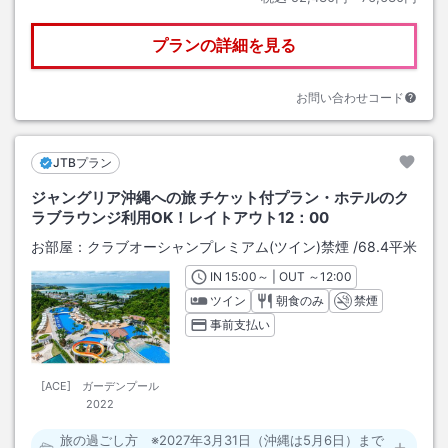
プランの詳細を見る
お問い合わせコード
JTBプラン
ジャングリア沖縄への旅 チケット付プラン・ホテルのク
ラブラウンジ利用OK！レイトアウト12：00
お部屋：
クラブオーシャンプレミアム(ツイン)禁煙
/
68.4平米
IN
チェックイン
15:00
～ | OUT
チェックアウト
～
12:00
ツイン
朝食のみ
禁煙
事前支払い
[ACE] ガーデンプール
2022
旅の過ごし方 ※2027年3月31日（沖縄は5月6日）まで