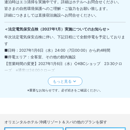
連泊時はエコ清掃を実施中です。詳細はホテルへお問合せください。
皆さまの自然環境保護へのご理解・ご協力をお願い致します。
詳細につきましては直接宿泊施設へお問合せください。
＜
法定電気保安点検（2027年1月）実施についてのお知らせ
＞
年次法定電気保安点検に伴い、下記日程にて全館停電を予定しておりま
す
■日時：2027年1月6日（水）24:00（7日00:00）から約4時間
■停電エリア：全客室、その他の館内施設
【営業時間の変更】2027年1月6日（水）◇KBCショップ 23:30クロ
ーズ ※通常は24:00クローズ
【停電により以下の設備がご使用いただけません】
2027年1月7日（木）00:00～04:00
◇客室内エアコン、冷蔵庫、テレビ、Wi-Fi
※重要なお知らせです。必ず続きをご確認ください。
◇客室及び館内での電気製品のご使用（照明/携帯電話の充電等）
◇１階コインランドリー
◇フィットネスジム
◇ロビー階クワッチー横及び3階宴会場のトイレ
オリエンタルホテル 沖縄リゾート＆スパ
の他のプランを探す
◇EV普通充電器