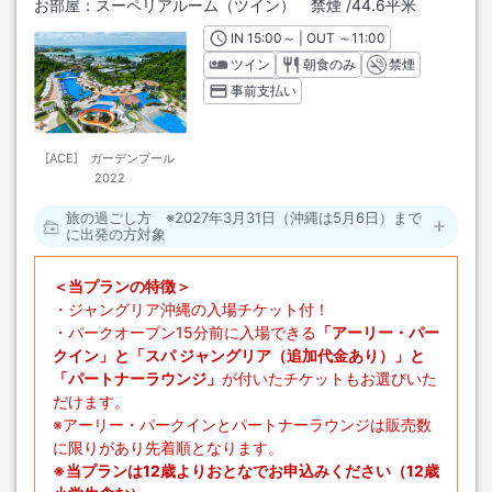
お部屋：
スーペリアルーム（ツイン） 禁煙
/
44.6平米
IN
チェックイン
15:00
～ | OUT
チェックアウト
～
11:00
ツイン
朝食のみ
禁煙
事前支払い
[ACE] ガーデンプール
2022
旅の過ごし方 ※2027年3月31日（沖縄は5月6日）まで
に出発の方対象
＜当プランの特徴＞
・ジャングリア沖縄の入場チケット付！
・パークオープン15分前に入場できる
「アーリー・パー
クイン」と「スパ ジャングリア（追加代金あり）」と
「パートナーラウンジ」
が付いたチケットもお選びいた
だけます。
※アーリー・パークインとパートナーラウンジは販売数
に限りがあり先着順となります。
※当プランは12歳よりおとなでお申込みください（12歳