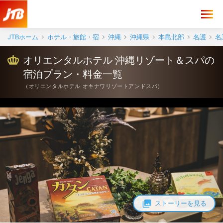
JTBホーム
ホテル・旅館・宿
沖縄
沖縄県
本島北部
名護
名
オリエンタルホテル 沖縄リゾート＆スパの
宿泊プラン・料金一覧
（
オリエンタルホテル オキナワリゾートアンドスパ
）
ストーリーを見る