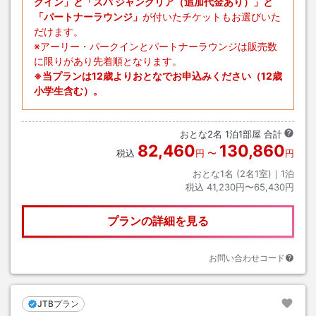
クイン」と「スパ ジャングリア（追加代金あり）」と
「パートナーラウンジ」
が付いたチケットもお選びいた
だけます。
※アーリー・パークインとパートナーラウンジは販売数
に限りがあり先着順となります。
※当プランは12歳よりおとなでお申込みください（12歳
小学生含む）。
おとな
2
名
1
泊
1
部屋 合計
82,460
130,860
税込
円
〜
円
おとな1名 (
2
名1室)｜
1
泊
税込
41,230円〜65,430円
プランの詳細を見る
お問い合わせコード
JTBプラン