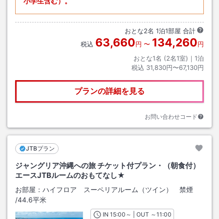
小学生含む）。
おとな
2
名
1
泊
1
部屋 合計
63,660
134,260
税込
円
〜
円
おとな1名 (
2
名1室)｜
1
泊
税込
31,830円〜67,130円
プランの詳細を見る
お問い合わせコード
JTBプラン
ジャングリア沖縄への旅 チケット付プラン・（朝食付）
エースJTBルームのおもてなし★
お部屋：
ハイフロア スーペリアルーム（ツイン） 禁煙
/
44.6平米
IN
チェックイン
15:00
～ | OUT
チェックアウト
～
11:00