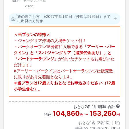
[ACE] ガーデンプール
2022
旅の過ごし方 ※2027年3月31日（沖縄は5月6日）まで
に出発の方対象
＜当プランの特徴＞
・ジャングリア沖縄の入場チケット付！
・パークオープン15分前に入場できる
「アーリー・パー
クイン」と「スパ ジャングリア（追加代金あり）」と
「パートナーラウンジ」
が付いたチケットもお選びいた
だけます。
※アーリー・パークインとパートナーラウンジは販売数
に限りがあり先着順となります。
※当プランは12歳よりおとなでお申込みください（12歳
小学生含む）。
おとな
2
名
1
泊
1
部屋 合計
104,860
153,260
税込
円
〜
円
おとな1名 (
2
名1室)｜
1
泊
税込
52,430円〜76,630円