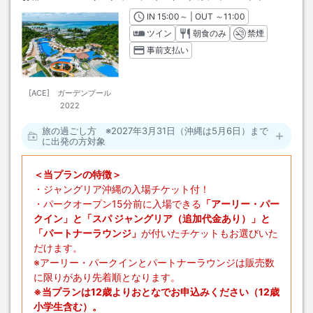
IN
チェックイン
15:00
～ | OUT
チェックアウト
～
11:00
ツイン
朝食のみ
禁煙
事前支払い
[ACE] ガーデンプール
2022
旅の過ごし方 ※2027年3月31日（沖縄は5月6日）まで
に出発の方対象
＜当プランの特徴＞
・ジャングリア沖縄の入場チケット付！
・パークオープン15分前に入場できる
「アーリー・パー
クイン」と「スパ ジャングリア（追加代金あり）」と
「パートナーラウンジ」
が付いたチケットもお選びいた
だけます。
※アーリー・パークインとパートナーラウンジは販売数
に限りがあり先着順となります。
※当プランは12歳よりおとなでお申込みください（12歳
小学生含む）。