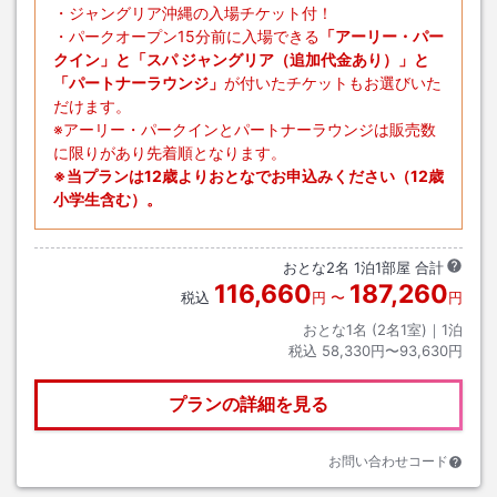
・ジャングリア沖縄の入場チケット付！
・パークオープン15分前に入場できる
「アーリー・パー
クイン」と「スパ ジャングリア（追加代金あり）」と
「パートナーラウンジ」
が付いたチケットもお選びいた
だけます。
※アーリー・パークインとパートナーラウンジは販売数
に限りがあり先着順となります。
※当プランは12歳よりおとなでお申込みください（12歳
小学生含む）。
おとな
2
名
1
泊
1
部屋 合計
116,660
187,260
税込
円
〜
円
おとな1名 (
2
名1室)｜
1
泊
税込
58,330円〜93,630円
プランの詳細を見る
お問い合わせコード