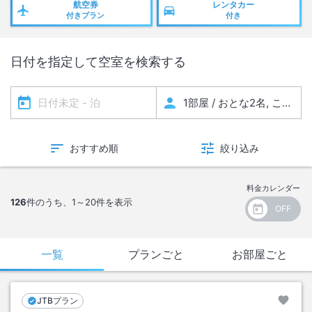
※状況により予告なく変更する場合がございます
航空券
レンタカー
付きプラン
付き
【ご利用いただける設備・サービス】
◇客室内固定電話/シャワー/トイレ（温水便座は使用できません）
◇ゲスト用エレベーター（1台のみ使用可。3台は使用不可）
日付を指定して空室を検索する
◇ロビー階 フロント横トイレ（温水便座は使用できません）
おすすめ順
絞り込み
料金カレンダー
126
件のうち、
1～20
件を表示
一覧
プランごと
お部屋ごと
JTBプラン