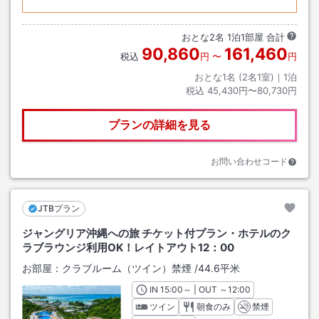
おとな
2
名
1
泊
1
部屋 合計
90,860
161,460
税込
円
〜
円
おとな1名 (
2
名1室)｜
1
泊
税込
45,430円〜80,730円
プランの詳細を見る
お問い合わせコード
JTBプラン
ジャングリア沖縄への旅 チケット付プラン・ホテルのク
ラブラウンジ利用OK！レイトアウト12：00
お部屋：
クラブルーム（ツイン）禁煙
/
44.6平米
IN
チェックイン
15:00
～ | OUT
チェックアウト
～
12:00
ツイン
朝食のみ
禁煙