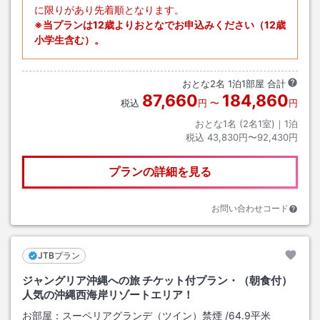
に限りがあり先着順となります。
※当プランは12歳よりおとなでお申込みください（12歳
小学生含む）。
おとな
2
名
1
泊
1
部屋 合計
87,660
184,860
税込
円
〜
円
おとな1名 (
2
名1室)｜
1
泊
税込
43,830円〜92,430円
プランの詳細を見る
お問い合わせコード
JTBプラン
ジャングリア沖縄への旅 チケット付プラン・（朝食付）
人気の沖縄西海岸リゾートエリア！
お部屋：
スーペリアグランデ（ツイン）禁煙
/
64.9平米