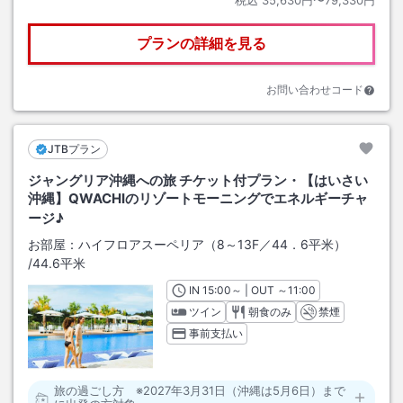
プランの詳細を見る
お問い合わせコード
JTBプラン
ジャングリア沖縄への旅 チケット付プラン・【はいさい
沖縄】QWACHIのリゾートモーニングでエネルギーチャ
ージ♪
お部屋：
ハイフロアスーペリア（8～13F／44．6平米）
/
44.6平米
IN
チェックイン
15:00
～ | OUT
チェックアウト
～
11:00
ツイン
朝食のみ
禁煙
事前支払い
旅の過ごし方 ※2027年3月31日（沖縄は5月6日）まで