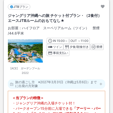
JTBプラン
ジャングリア沖縄への旅 チケット付プラン・（2食付）
エースJTBルームのおもてなし★
お部屋：
ハイフロア スーペリアルーム（ツイン） 禁煙
/
44.6平米
IN
チェックイン
15:00
～ | OUT
チェックアウト
～
11:00
ツイン
夕食/朝食付き
禁煙
事前支払い
[ACE] ガーデンプール
2022
旅の過ごし方 ※2027年3月31日（沖縄は5月6日）まで
に出発の方対象
＜当プランの特徴＞
・ジャングリア沖縄の入場チケット付！
・パークオープン15分前に入場できる
「アーリー・パー