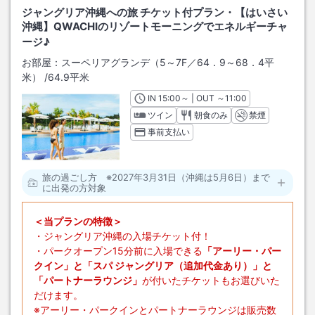
ジャングリア沖縄への旅 チケット付プラン・【はいさい
沖縄】QWACHIのリゾートモーニングでエネルギーチャ
ージ♪
お部屋：
スーペリアグランデ（5～7F／64．9～68．4平
米）
/
64.9平米
IN
チェックイン
15:00
～ | OUT
チェックアウト
～
11:00
ツイン
朝食のみ
禁煙
事前支払い
旅の過ごし方 ※2027年3月31日（沖縄は5月6日）まで
に出発の方対象
＜当プランの特徴＞
・ジャングリア沖縄の入場チケット付！
・パークオープン15分前に入場できる
「アーリー・パー
クイン」と「スパ ジャングリア（追加代金あり）」と
「パートナーラウンジ」
が付いたチケットもお選びいた
だけます。
※アーリー・パークインとパートナーラウンジは販売数