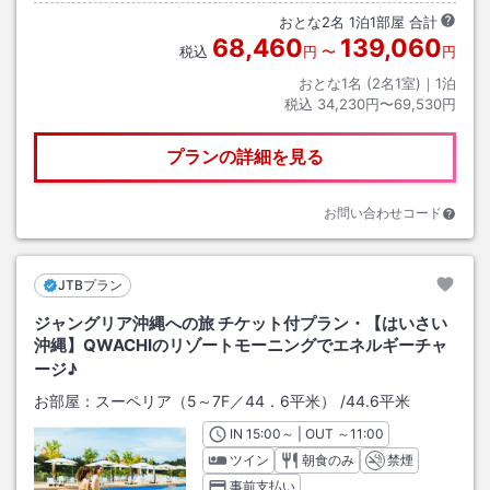
おとな
2
名
1
泊
1
部屋 合計
68,460
139,060
税込
円
〜
円
おとな1名 (
2
名1室)｜
1
泊
税込
34,230円〜69,530円
プランの詳細を見る
お問い合わせコード
JTBプラン
ジャングリア沖縄への旅 チケット付プラン・【はいさい
沖縄】QWACHIのリゾートモーニングでエネルギーチャ
ージ♪
お部屋：
スーペリア（5～7F／44．6平米）
/
44.6平米
IN
チェックイン
15:00
～ | OUT
チェックアウト
～
11:00
ツイン
朝食のみ
禁煙
事前支払い