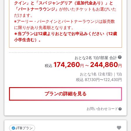
クイン」と「スパ ジャングリア（追加代金あり）」と
「パートナーラウンジ」
が付いたチケットもお選びいた
だけます。
※アーリー・パークインとパートナーラウンジは販売数
に限りがあり先着順となります。
※当プランは12歳よりおとなでお申込みください（12歳
小学生含む）。
おとな
2
名
1
泊
1
部屋 合計
174,260
244,860
税込
円
〜
円
おとな1名 (
2
名1室)｜
1
泊
税込
87,130円〜122,430円
プランの詳細を見る
お問い合わせコード
JTBプラン