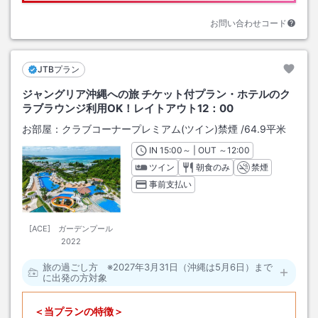
お問い合わせコード
JTBプラン
ジャングリア沖縄への旅 チケット付プラン・ホテルのク
ラブラウンジ利用OK！レイトアウト12：00
お部屋：
クラブコーナープレミアム(ツイン)禁煙
/
64.9平米
IN
チェックイン
15:00
～ | OUT
チェックアウト
～
12:00
ツイン
朝食のみ
禁煙
事前支払い
[ACE] ガーデンプール
2022
旅の過ごし方 ※2027年3月31日（沖縄は5月6日）まで
に出発の方対象
＜当プランの特徴＞