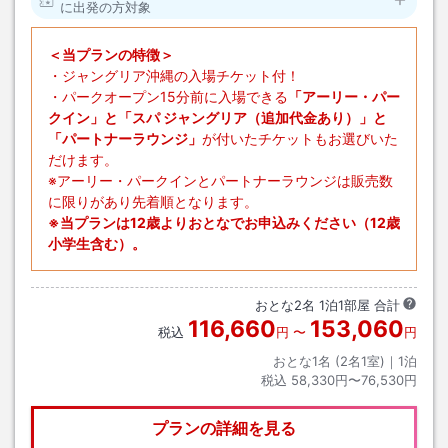
に出発の方対象
＜当プランの特徴＞
・ジャングリア沖縄の入場チケット付！
・パークオープン15分前に入場できる
「アーリー・パー
クイン」と「スパ ジャングリア（追加代金あり）」と
「パートナーラウンジ」
が付いたチケットもお選びいた
だけます。
※アーリー・パークインとパートナーラウンジは販売数
に限りがあり先着順となります。
※当プランは12歳よりおとなでお申込みください（12歳
小学生含む）。
おとな
2
名
1
泊
1
部屋 合計
116,660
153,060
税込
円
〜
円
おとな1名 (
2
名1室)｜
1
泊
税込
58,330円〜76,530円
プランの詳細を見る