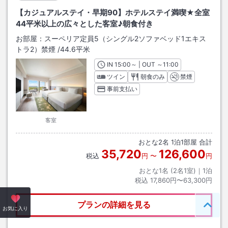
【カジュアルステイ・早期90】ホテルステイ満喫★全室
44平米以上の広々とした客室♪朝食付き
お部屋：
スーペリア定員5（シングル2ソファベッド1エキス
トラ2）禁煙
/
44.6平米
IN
チェックイン
15:00
～ | OUT
チェックアウト
～
11:00
ツイン
朝食のみ
禁煙
事前支払い
客室
おとな
2
名
1
泊
1
部屋 合計
35,720
126,600
税込
円
〜
円
おとな1名 (
2
名1室)｜
1
泊
税込
17,860円〜63,300円
プランの詳細を見る
ペー
お気に入り