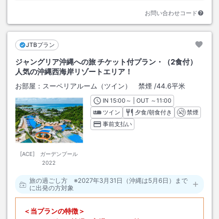
お問い合わせコード
JTBプラン
ジャングリア沖縄への旅 チケット付プラン・（2食付）
人気の沖縄西海岸リゾートエリア！
お部屋：
スーペリアルーム（ツイン） 禁煙
/
44.6平米
IN
チェックイン
15:00
～ | OUT
チェックアウト
～
11:00
ツイン
夕食/朝食付き
禁煙
事前支払い
[ACE] ガーデンプール
2022
旅の過ごし方 ※2027年3月31日（沖縄は5月6日）まで
に出発の方対象
＜当プランの特徴＞