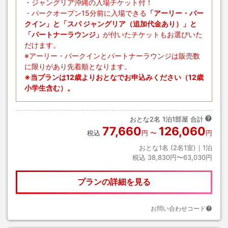
・ジャングリア沖縄の入場チケット付！
・パークオープン15分前に入場できる
「アーリー・パー
クイン」と「スパ ジャングリア（追加代金あり）」と
「パートナーラウンジ」
が付いたチケットもお選びいた
だけます。
※アーリー・パークインとパートナーラウンジは販売数
に限りがあり先着順となります。
※当プランは12歳よりおとなでお申込みください（12歳
小学生含む）。
おとな
2
名
1
泊
1
部屋 合計
77,660
126,060
税込
円
〜
円
おとな1名 (
2
名1室)｜
1
泊
税込
38,830円〜63,030円
プランの詳細を見る
お問い合わせコード