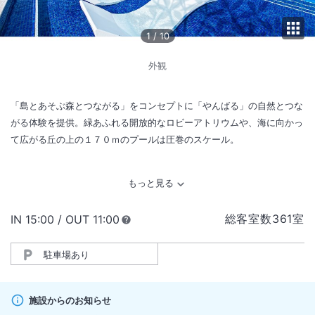
1
/
10
外観
「島とあそぶ森とつながる」をコンセプトに「やんばる」の自然とつな
がる体験を提供。緑あふれる開放的なロビーアトリウムや、海に向かっ
て広がる丘の上の１７０ｍのプールは圧巻のスケール。
総客室数
361
室
IN
チェックイン
15:00
/ OUT
チェックアウト
11:00
駐車場あり
施設からのお知らせ