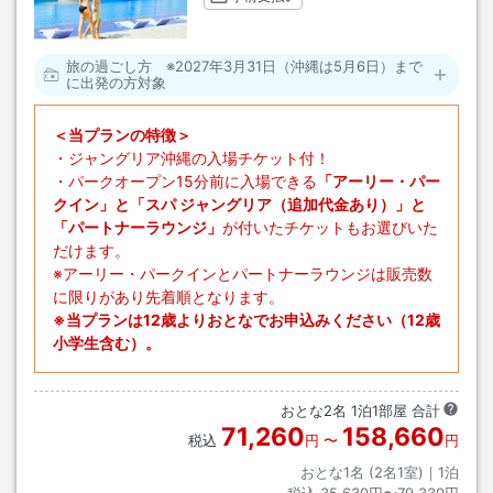
旅の過ごし方 ※2027年3月31日（沖縄は5月6日）まで
に出発の方対象
＜当プランの特徴＞
・ジャングリア沖縄の入場チケット付！
・パークオープン15分前に入場できる
「アーリー・パー
クイン」と「スパ ジャングリア（追加代金あり）」と
「パートナーラウンジ」
が付いたチケットもお選びいた
だけます。
※アーリー・パークインとパートナーラウンジは販売数
に限りがあり先着順となります。
※当プランは12歳よりおとなでお申込みください（12歳
小学生含む）。
おとな
2
名
1
泊
1
部屋 合計
71,260
158,660
税込
円
〜
円
おとな1名 (
2
名1室)｜
1
泊
税込
35,630円〜79,330円