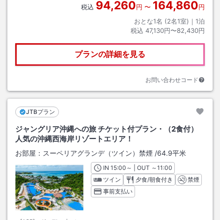
94,260
164,860
税込
円
〜
円
おとな1名 (
2
名1室)｜
1
泊
税込
47,130円〜82,430円
プランの詳細を見る
お問い合わせコード
JTBプラン
ジャングリア沖縄への旅 チケット付プラン・（2食付）
人気の沖縄西海岸リゾートエリア！
お部屋：
スーペリアグランデ（ツイン）禁煙
/
64.9平米
IN
チェックイン
15:00
～ | OUT
チェックアウト
～
11:00
ツイン
夕食/朝食付き
禁煙
事前支払い