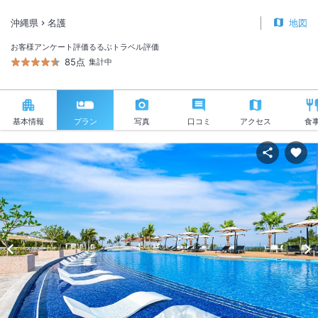
沖縄県
名護
地図
お客様アンケート評価
るるぶトラベル評価
85点
集計中
基本情報
プラン
写真
口コミ
アクセス
食