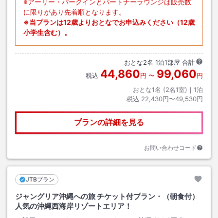
※アーリー・パークインとパートナーラウンジは販売数
に限りがあり先着順となります。
※当プランは12歳よりおとなでお申込みください（12歳
小学生含む）。
おとな
2
名
1
泊
1
部屋 合計
44,860
99,060
税込
円
〜
円
おとな1名 (
2
名1室)｜
1
泊
税込
22,430円〜49,530円
プランの詳細を見る
お問い合わせコード
JTBプラン
ジャングリア沖縄への旅 チケット付プラン・（朝食付）
人気の沖縄西海岸リゾートエリア！