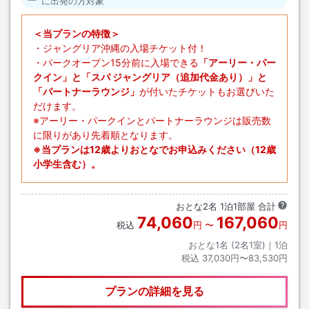
に出発の方対象
＜当プランの特徴＞
・ジャングリア沖縄の入場チケット付！
・パークオープン15分前に入場できる
「アーリー・パー
クイン」と「スパ ジャングリア（追加代金あり）」と
「パートナーラウンジ」
が付いたチケットもお選びいた
だけます。
※アーリー・パークインとパートナーラウンジは販売数
に限りがあり先着順となります。
※当プランは12歳よりおとなでお申込みください（12歳
小学生含む）。
おとな
2
名
1
泊
1
部屋 合計
74,060
167,060
税込
円
〜
円
おとな1名 (
2
名1室)｜
1
泊
税込
37,030円〜83,530円
プランの詳細を見る