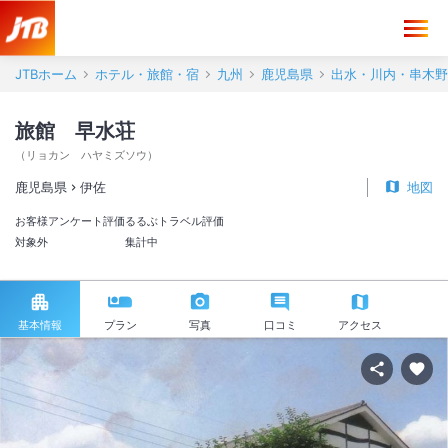
JTBホーム
ホテル・旅館・宿
九州
鹿児島県
出水・川内・串木野
旅館 早水荘
（
リョカン ハヤミズソウ
）
鹿児島県
伊佐
地図
お客様アンケート評価
るるぶトラベル評価
対象外
集計中
基本情報
プラン
写真
口コミ
アクセス