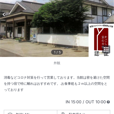
1
/
5
外観
消毒などコロナ対策を行って営業しております。当館は密を避けた空間
を持つ宿で特に離れはおすすめです。.お食事処も２ｍ以上の空間をと
っております
IN
チェックイン
15:00
/ OUT
チェック
10:00