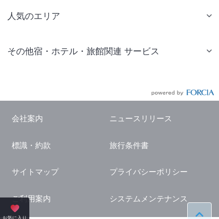
人気のエリア
札幌 ホテル
その他宿・ホテル・旅館関連 サービス
仙台 ホテル
国内旅行・国内ツアー
東京ディズニーリゾート(R)周辺 ホテル
JR・新幹線付きツアー
東京 ホテル
航空券付きツアー
東京ドーム ホテル
会社案内
ニュースリリース
現地観光・レジャーチケット
新宿 ホテル
標識・約款
旅行条件書
国内観光ガイド
横浜 ホテル
旅行・観光情報
熱海 ホテル
サイトマップ
プライバシーポリシー
名古屋 ホテル
ご利用案内
システムメンテナンス
京都 ホテル
ペー
お気に入り