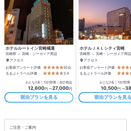
ホテルルートイン宮崎橘通
ホテルＪＡＬシティ宮崎
宮崎県
宮崎・シーガイア周辺
宮崎県
宮崎・シーガイア周辺
アクセス
アクセス
お客様アンケート評価
92点
お客様アンケート評価
るるぶトラベル評価
3.9
るるぶトラベル評価
おとな
2
名
｜
1
泊
1
部屋｜合計税込
おとな
2
名
｜
1
泊
1
部屋
12,600
27,000
10,500
38
円 〜
円
円 〜
宿泊プランを見る
宿泊プランを見
ご注意・ご案内