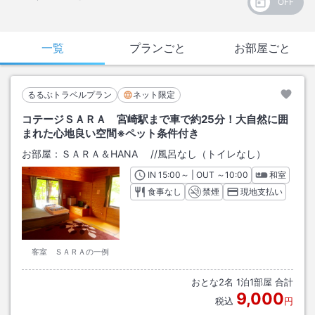
一覧
プランごと
お部屋ごと
るるぶトラベルプラン
ネット限定
コテージＳＡＲＡ 宮崎駅まで車で約25分！大自然に囲
まれた心地良い空間※ペット条件付き
お部屋：
ＳＡＲＡ＆HANA
/
/風呂なし（トイレなし）
IN
チェックイン
15:00
～ | OUT
チェックアウト
～
10:00
和室
食事なし
禁煙
現地支払い
客室 ＳＡＲＡの一例
おとな
2
名
1
泊
1
部屋 合計
9,000
税込
円