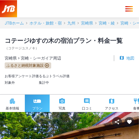
JTBホーム
ホテル・旅館・宿
九州
宮崎県
宮崎・綾
宮崎・シ
コテージゆすの木の宿泊プラン・料金一覧
（
コテージユスノキ
）
宮崎県
宮崎・シーガイア周辺
地図
ふるさと納税対象施設
お客様アンケート評価
るるぶトラベル評価
対象外
集計中
基本情報
プラン
写真
口コミ
アクセス
食