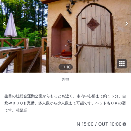
1
/
10
外観
生目の杜総合運動公園からもっとも近く、市内中心部まで約１５分、自
炊やＢＢＱも完備。多人数から少人数まで可能です。ペットもＯＫの宿
です。相談必
IN
チェックイン
15:00
/ OUT
チェック
10:00