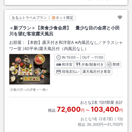
るるぶトラベルプラン
ネット限定
＜新プラン＞【美食少食会席】 量少な目の会席と小田
川を望む客室露天風呂
お部屋：
【本館】露天付き和洋室A ※内風呂なし／テラスシャ
ワー室
/
40平米
/露天風呂付（内風呂なし）
IN
チェックイン
15:00
～ | OUT
チェックアウト
～
11:00
和洋室
夕食/朝食付き
禁煙
現地支払い
露天風呂付き客室
少食の方への夕食＜一例＞
おとな
2
名
1
泊
1
部屋 合計
72,600
103,400
税込
円
〜
円
おとな1名 (
2
名1室)｜
1
泊
税込
36,300円〜51,700円