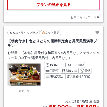
プランの詳細を見る
お問い合わせコード
るるぶトラベルプラン
ネット限定
【朝食付き】色とりどりの籠膳和定食と露天風呂満喫プ
ラン
お部屋：
【本館】露天付き和洋室A ※内風呂なし／テラスシャ
ワー室
/
40平米
/露天風呂付（内風呂なし）
IN
チェックイン
15:00
～ | OUT
チェックアウト
～
11:00
和洋室
朝食のみ
禁煙
現地支払い
露天風呂付き客室
朝食一例
おとな
2
名
1
泊
1
部屋 合計