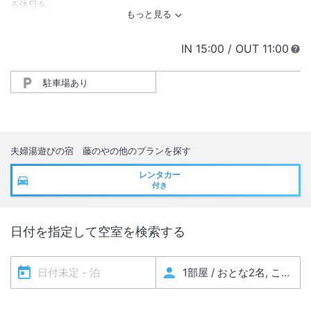
る休日を。
IN
チェックイン
15:00
/ OUT
チェック
11:00
駐車場あり
夫婦湯遊びの宿 藤のや
の他のプランを探す
レンタカー
付き
日付を指定して空室を検索する