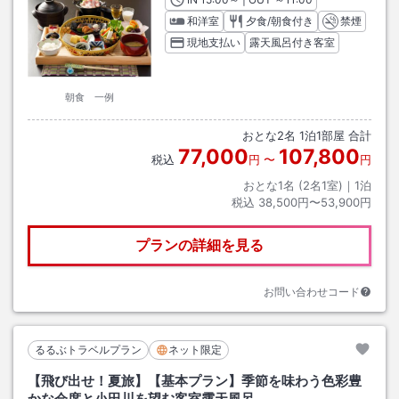
和洋室
夕食/朝食付き
禁煙
現地支払い
露天風呂付き客室
朝食 一例
おとな
2
名
1
泊
1
部屋 合計
77,000
107,800
税込
円
〜
円
おとな1名 (
2
名1室)｜
1
泊
税込
38,500円〜53,900円
プランの詳細を見る
お問い合わせコード
るるぶトラベルプラン
ネット限定
【飛び出せ！夏旅】【基本プラン】季節を味わう色彩豊
かな会席と小田川を望む客室露天風呂