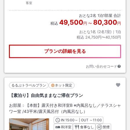
客室
おとな
2
名
1
泊
1
部屋 合計
49,500
80,300
税込
円
〜
円
おとな1名 (
2
名1室)｜
1
泊
税込
24,750円〜40,150円
プランの詳細を見る
お問い合わせコード
るるぶトラベルプラン
ネット限定
【素泊り】自由気ままなご滞在プラン
お部屋：
【本館】露天付き和洋室B ※内風呂なし／テラスシャ
ワー室
/
43平米
/露天風呂付（内風呂なし）
IN
チェックイン
15:00
～ | OUT
チェックアウト
～
11:00
和洋室
食事なし
禁煙