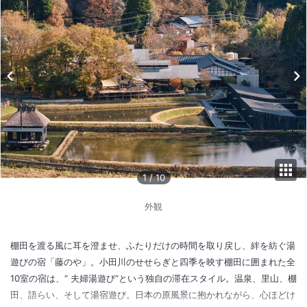
1
/
10
外観
棚田を渡る風に耳を澄ませ、ふたりだけの時間を取り戻し、絆を紡ぐ湯
遊びの宿「藤のや」。小田川のせせらぎと四季を映す棚田に囲まれた全
10室の宿は、“ 夫婦湯遊び“という独自の滞在スタイル。温泉、里山、棚
田、語らい、そして湯宿遊び。日本の原風景に抱かれながら、心ほどけ