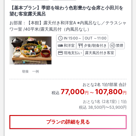
【基本プラン】季節を味わう色彩豊かな会席と小田川を
望む客室露天風呂
お部屋：
【本館】露天付き和洋室A ※内風呂なし／テラスシャ
ワー室
/
40平米
/露天風呂付（内風呂なし）
IN
チェックイン
15:00
～ | OUT
チェックアウト
～
11:00
和洋室
夕食/朝食付き
禁煙
現地支払い
露天風呂付き客室
朝食 一例
おとな
2
名
1
泊
1
部屋 合計
77,000
107,800
税込
円
〜
円
おとな1名 (
2
名1室)｜
1
泊
税込
38,500円〜53,900円
プランの詳細を見る