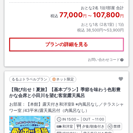
おとな
2
名
1
泊
1
部屋 合計
77,000
107,800
税込
円
〜
円
おとな1名 (
2
名1室)｜
1
泊
税込
38,500円〜53,900円
プランの詳細を見る
お問い合わせコード
るるぶトラベルプラン
ネット限定
【飛び出せ！夏旅】【基本プラン】季節を味わう色彩豊
かな会席と小田川を望む客室露天風呂
お部屋：
【本館】露天付き和洋室B ※内風呂なし／テラスシャ
ワー室
/
43平米
/露天風呂付（内風呂なし）
IN
チェックイン
15:00
～ | OUT
チェックアウト
～
11:00
和洋室
夕食/朝食付き
禁煙