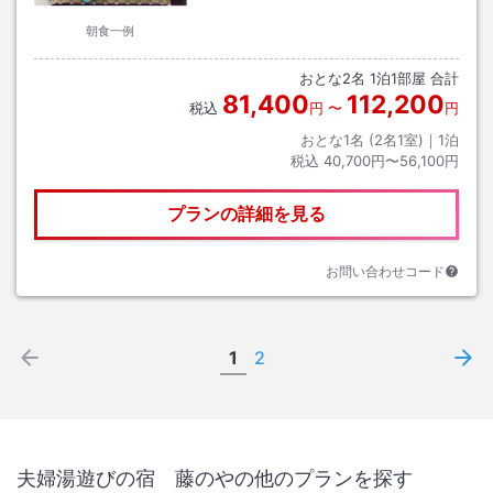
朝食一例
おとな
2
名
1
泊
1
部屋 合計
81,400
112,200
税込
円
〜
円
おとな1名 (
2
名1室)｜
1
泊
税込
40,700円〜56,100円
プランの詳細を見る
お問い合わせコード
1
2
夫婦湯遊びの宿 藤のや
の他のプランを探す