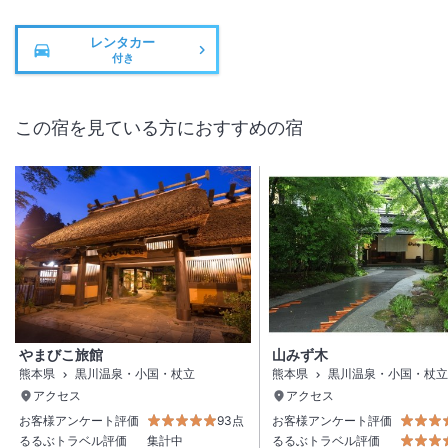
レンタカー
付き
この宿を見ている方におすすめの宿
やまびこ旅館
山みず木
熊本県
黒川温泉・小国・杖立
熊本県
黒川温泉・小国・杖立
アクセス
アクセス
お客様アンケート評価
93点
お客様アンケート評価
るるぶトラベル評価
集計中
るるぶトラベル評価