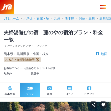
JTBホーム
ホテル・旅館・宿
九州
熊本県
阿蘇・黒川
黒川温
夫婦湯遊びの宿 藤のやの宿泊プラン・料金
一覧
（
フウフユアソビノヤド フジノヤ
）
熊本県
黒川温泉・小国・杖立
地図
ふるさと納税対象施設
お客様アンケート評価
るるぶトラベル評価
対象外
集計中
基本情報
プラン
写真
口コミ
アクセス