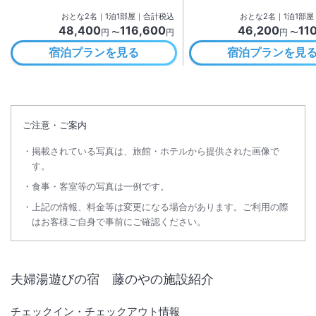
おとな
2
名
｜
1
泊
1
部屋｜合計税込
おとな
2
名
｜
1
泊
1
部屋
48,400
116,600
46,200
11
円 〜
円
円 〜
宿泊プランを見る
宿泊プランを見
ご注意・ご案内
掲載されている写真は、旅館・ホテルから提供された画像で
す。
食事・客室等の写真は一例です。
上記の情報、料金等は変更になる場合があります。ご利用の際
はお客様ご自身で事前にご確認ください。
夫婦湯遊びの宿 藤のや
の施設紹介
チェックイン・チェックアウト情報