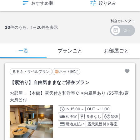
おすすめ順
絞り込み
料金カレンダー
30
件のうち、
1～20
件を表示
一覧
プランごと
お部屋ごと
るるぶトラベルプラン
ネット限定
【素泊り】自由気ままなご滞在プラン
お部屋：
【本館】露天付き和洋室Ｃ ※内風呂あり
/
55平米
/露
天風呂付
IN
チェックイン
15:00
～ | OUT
チェックアウト
～
11:00
和洋室
食事なし
禁煙
現地支払い
露天風呂付き客室