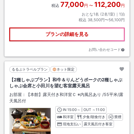
77,000
112,200
税込
円
〜
円
おとな1名 (
2
名1室)｜
1
泊
税込
38,500円〜56,100円
プランの詳細を見る
お問い合わせコード
るるぶトラベルプラン
ネット限定
【2種しゃぶプラン】和牛＆りんどうポークの2種しゃぶ
しゃぶ会席と小田川を望む客室露天風呂
お部屋：
【本館】露天付き和洋室Ｃ ※内風呂あり
/
55平米
/露
天風呂付
IN
チェックイン
15:00
～ | OUT
チェックアウト
～
11:00
和洋室
夕食/朝食付き
禁煙
現地支払い
露天風呂付き客室