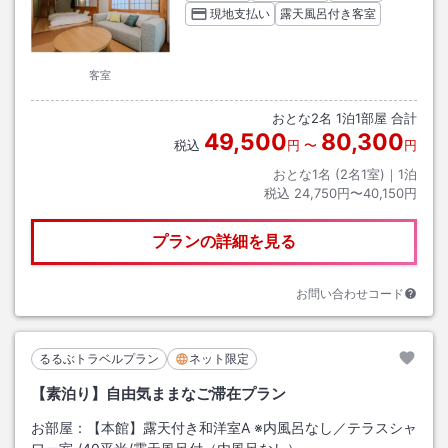
現地支払い
露天風呂付き客室
客室
おとな
2
名
1
泊
1
部屋 合計
49,500
80,300
税込
円
〜
円
おとな1名 (
2
名1室)｜
1
泊
税込
24,750円〜40,150円
プランの詳細を見る
お問い合わせコード
るるぶトラベルプラン
ネット限定
【素泊り】自由気ままなご滞在プラン
お部屋：
【本館】露天付き和洋室A ※内風呂なし／テラスシャ