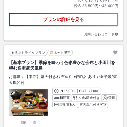
おとな1名 (
2
名1室)｜
1
泊
税込
38,500円〜48,400円
プランの詳細を見る
お問い合わせコード
るるぶトラベルプラン
ネット限定
【基本プラン】季節を味わう色彩豊かな会席と小田川を
望む客室露天風呂
お部屋：
【本館】露天付き和洋室Ｃ ※内風呂あり
/
55平米
/露
天風呂付
IN
チェックイン
15:00
～ | OUT
チェックアウト
～
11:00
和洋室
夕食/朝食付き
禁煙
現地支払い
露天風呂付き客室
朝食 一例