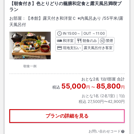
【朝食付き】色とりどりの籠膳和定食と露天風呂満喫プ
ラン
お部屋：
【本館】露天付き和洋室Ｃ ※内風呂あり
/
55平米
/露
天風呂付
IN
チェックイン
15:00
～ | OUT
チェックアウト
～
11:00
和洋室
朝食のみ
禁煙
現地支払い
露天風呂付き客室
朝食一例
おとな
2
名
1
泊
1
部屋 合計
55,000
85,800
税込
円
〜
円
おとな1名 (
2
名1室)｜
1
泊
税込
27,500円〜42,900円
プランの詳細を見る
お問い合わせコード