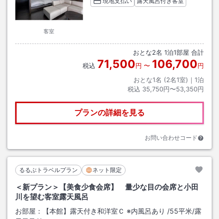
現地支払い
露天風呂付き客室
客室
おとな
2
名
1
泊
1
部屋 合計
71,500
106,700
税込
円
〜
円
おとな1名 (
2
名1室)｜
1
泊
税込
35,750円〜53,350円
プランの詳細を見る
お問い合わせコード
るるぶトラベルプラン
ネット限定
＜新プラン＞【美食少食会席】 量少な目の会席と小田
川を望む客室露天風呂
お部屋：
【本館】露天付き和洋室Ｃ ※内風呂あり
/
55平米
/露