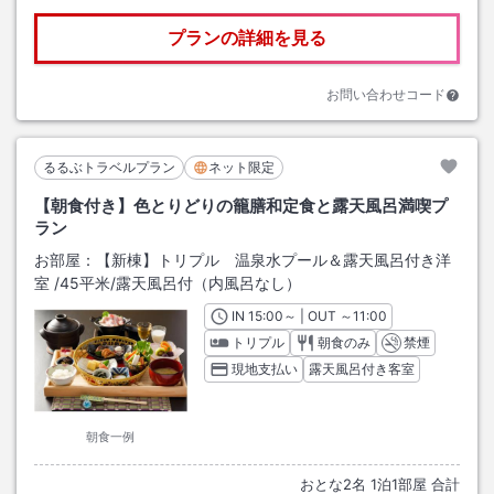
プランの詳細を見る
お問い合わせコード
るるぶトラベルプラン
ネット限定
【朝食付き】色とりどりの籠膳和定食と露天風呂満喫プ
ラン
お部屋：
【新棟】トリプル 温泉水プール＆露天風呂付き洋
室
/
45平米
/露天風呂付（内風呂なし）
IN
チェックイン
15:00
～ | OUT
チェックアウト
～
11:00
トリプル
朝食のみ
禁煙
現地支払い
露天風呂付き客室
朝食一例
おとな
2
名
1
泊
1
部屋 合計