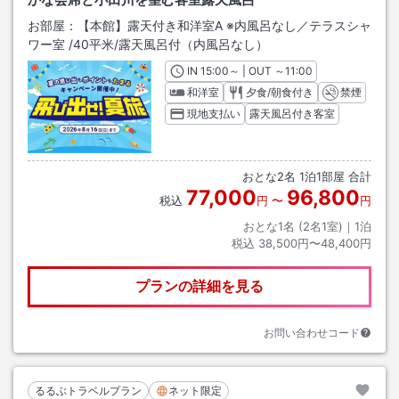
お部屋：
【本館】露天付き和洋室A ※内風呂なし／テラスシャ
ワー室
/
40平米
/露天風呂付（内風呂なし）
IN
チェックイン
15:00
～ | OUT
チェックアウト
～
11:00
和洋室
夕食/朝食付き
禁煙
現地支払い
露天風呂付き客室
おとな
2
名
1
泊
1
部屋 合計
77,000
96,800
税込
円
〜
円
おとな1名 (
2
名1室)｜
1
泊
税込
38,500円〜48,400円
プランの詳細を見る
お問い合わせコード
るるぶトラベルプラン
ネット限定