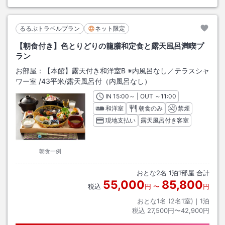
るるぶトラベルプラン
ネット限定
【朝食付き】色とりどりの籠膳和定食と露天風呂満喫プ
ラン
お部屋：
【本館】露天付き和洋室B ※内風呂なし／テラスシャ
ワー室
/
43平米
/露天風呂付（内風呂なし）
IN
チェックイン
15:00
～ | OUT
チェックアウト
～
11:00
和洋室
朝食のみ
禁煙
現地支払い
露天風呂付き客室
朝食一例
おとな
2
名
1
泊
1
部屋 合計
55,000
85,800
税込
円
〜
円
おとな1名 (
2
名1室)｜
1
泊
税込
27,500円〜42,900円