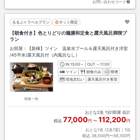
お問い合わせコード
るるぶトラベルプラン
ネット限定
【朝食付き】色とりどりの籠膳和定食と露天風呂満喫プ
ラン
お部屋：
【新棟】ツイン 温泉水プール＆露天風呂付き洋室
/
45平米
/露天風呂付（内風呂なし）
IN
チェックイン
15:00
～ | OUT
チェックアウト
～
11:00
ツイン
朝食のみ
禁煙
現地支払い
露天風呂付き客室
朝食一例
おとな
2
名
1
泊
1
部屋 合計
77,000
112,200
税込
円
〜
円
おとな1名 (
2
名1室)｜
1
泊
税込
38,500円〜56,100円