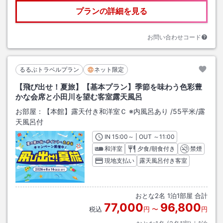
プランの詳細を見る
お問い合わせコード
るるぶトラベルプラン
ネット限定
【飛び出せ！夏旅】【基本プラン】季節を味わう色彩豊
かな会席と小田川を望む客室露天風呂
お部屋：
【本館】露天付き和洋室Ｃ ※内風呂あり
/
55平米
/露
天風呂付
IN
チェックイン
15:00
～ | OUT
チェックアウト
～
11:00
和洋室
夕食/朝食付き
禁煙
現地支払い
露天風呂付き客室
おとな
2
名
1
泊
1
部屋 合計
77,000
96,800
税込
円
〜
円