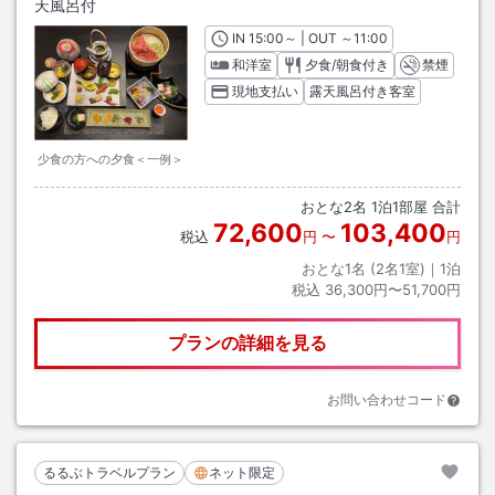
天風呂付
IN
チェックイン
15:00
～ | OUT
チェックアウト
～
11:00
和洋室
夕食/朝食付き
禁煙
現地支払い
露天風呂付き客室
少食の方への夕食＜一例＞
おとな
2
名
1
泊
1
部屋 合計
72,600
103,400
税込
円
〜
円
おとな1名 (
2
名1室)｜
1
泊
税込
36,300円〜51,700円
プランの詳細を見る
お問い合わせコード
るるぶトラベルプラン
ネット限定