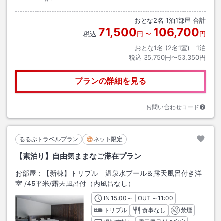
おとな
2
名
1
泊
1
部屋 合計
71,500
106,700
税込
円
〜
円
おとな1名 (
2
名1室)｜
1
泊
税込
35,750円〜53,350円
プランの詳細を見る
お問い合わせコード
るるぶトラベルプラン
ネット限定
【素泊り】自由気ままなご滞在プラン
お部屋：
【新棟】トリプル 温泉水プール＆露天風呂付き洋
室
/
45平米
/露天風呂付（内風呂なし）
IN
チェックイン
15:00
～ | OUT
チェックアウト
～
11:00
トリプル
食事なし
禁煙