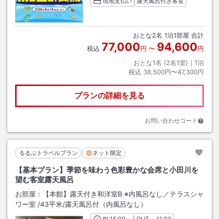
現地支払い
露天風呂付き客室
おとな
2
名
1
泊
1
部屋 合計
77,000
94,600
税込
円
〜
円
おとな1名 (
2
名1室)｜
1
泊
税込
38,500円〜47,300円
プランの詳細を見る
お問い合わせコード
るるぶトラベルプラン
ネット限定
【基本プラン】季節を味わう色彩豊かな会席と小田川を
望む客室露天風呂
お部屋：
【本館】露天付き和洋室B ※内風呂なし／テラスシャ
ワー室
/
43平米
/露天風呂付（内風呂なし）
IN
チェックイン
15:00
～ | OUT
チェックアウト
～
11:00