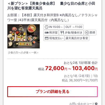
＜新プラン＞【美食少食会席】 量少な目の会席と小田
川を望む客室露天風呂
お部屋：
【本館】露天付き和洋室B ※内風呂なし／テラスシャ
ワー室
/
43平米
/露天風呂付（内風呂なし）
IN
チェックイン
15:00
～ | OUT
チェックアウト
～
11:00
和洋室
夕食/朝食付き
禁煙
現地支払い
露天風呂付き客室
少食の方への夕食＜一例＞
おとな
2
名
1
泊
1
部屋 合計
72,600
103,400
税込
円
〜
円
おとな1名 (
2
名1室)｜
1
泊
税込
36,300円〜51,700円
プランの詳細を見る
お問い合わせコード