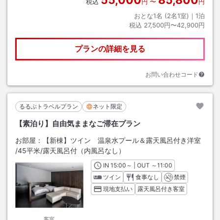
55,000
85,800
税込
円
〜
円
おとな1名 (
2
名1室)｜
1
泊
税込
27,500円〜42,900円
プランの詳細を見る
お問い合わせコード
るるぶトラベルプラン
ネット限定
【素泊り】自由気ままなご滞在プラン
お部屋：
【新棟】ツイン 温泉水プール＆露天風呂付き洋室
/
45平米
/露天風呂付（内風呂なし）
IN
チェックイン
15:00
～ | OUT
チェックアウト
～
11:00
ツイン
食事なし
禁煙
現地支払い
露天風呂付き客室
客室