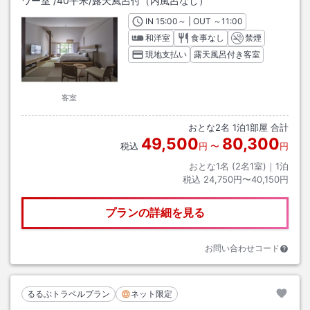
ワー室
/
40平米
/露天風呂付（内風呂なし）
IN
チェックイン
15:00
～ | OUT
チェックアウト
～
11:00
和洋室
食事なし
禁煙
現地支払い
露天風呂付き客室
客室
おとな
2
名
1
泊
1
部屋 合計
49,500
80,300
税込
円
〜
円
おとな1名 (
2
名1室)｜
1
泊
税込
24,750円〜40,150円
プランの詳細を見る
お問い合わせコード
るるぶトラベルプラン
ネット限定