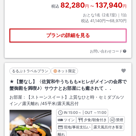
82,280
137,940
税込
円
〜
円
おとな1名 (
2
名1室)｜
1
泊
税込
41,140円〜68,970円
プランの詳細を見る
お問い合わせコード
るるぶトラベルプラン
ネット限定
★【蟹なし】〈佐賀和牛うちもも×ヒレがメインの会席で
蟹御殿を満喫♪〉サウナとお部屋にも癒されて．．
お部屋：
【ストーンスイート】上質なひと時・セミダブルツ
イン／露天離れ
/
45平米
/露天風呂付
IN
チェックイン
15:00
～ | OUT
チェックアウト
～
11:00
ツイン
夕食/朝食付き
禁煙
現地/事前支払い
露天風呂付き客室
離れ