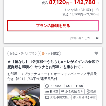
87,120
142,780
税込
円
〜
円
おとな1名 (
2
名1室)｜
1
泊
税込
43,560円〜71,390円
プランの詳細を見る
お問い合わせコード
るるぶトラベルプラン
ネット限定
★【蟹なし】〈佐賀和牛うちもも×ヒレがメインの会席で
蟹御殿を満喫♪〉サウナとお部屋にも癒されて．．
お部屋：
＜プラチナスイート＞オーシャンパノラマ／半露天
付き【501】
/
53平米
/露天風呂付
IN
チェックイン
15:00
～ | OUT
チェックアウト
～
11:00
和洋室
夕食/朝食付き
禁煙
現地/事前支払い
露天風呂付き客室