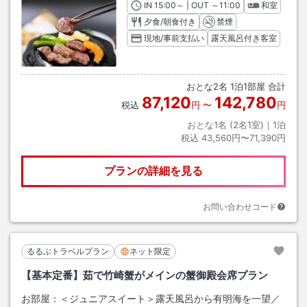
IN
チェックイン
15:00
～ | OUT
チェックアウト
～
11:00
和室
夕食/朝食付き
禁煙
現地/事前支払い
露天風呂付き客室
おとな
2
名
1
泊
1
部屋 合計
87,120
142,780
税込
円
〜
円
おとな1名 (
2
名1室)｜
1
泊
税込
43,560円〜71,390円
プランの詳細を見る
お問い合わせコード
るるぶトラベルプラン
ネット限定
【基本定番】茹で竹崎蟹がメインの蟹御殿会席プラン
お部屋：
＜ジュニアスイート＞露天風呂から有明海を一望／