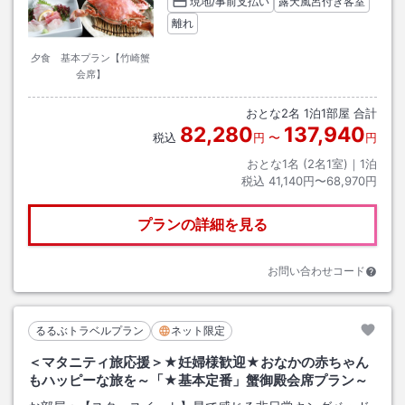
現地/事前支払い
露天風呂付き客室
離れ
夕食 基本プラン【竹崎蟹
会席】
おとな
2
名
1
泊
1
部屋 合計
82,280
137,940
税込
円
〜
円
おとな1名 (
2
名1室)｜
1
泊
税込
41,140円〜68,970円
プランの詳細を見る
お問い合わせコード
るるぶトラベルプラン
ネット限定
＜マタニティ旅応援＞★妊婦様歓迎★おなかの赤ちゃん
もハッピーな旅を～「★基本定番」蟹御殿会席プラン～