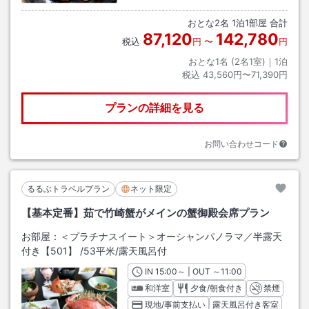
おとな
2
名
1
泊
1
部屋 合計
87,120
142,780
税込
円
〜
円
おとな1名 (
2
名1室)｜
1
泊
税込
43,560円〜71,390円
プランの詳細を見る
お問い合わせコード
るるぶトラベルプラン
ネット限定
【基本定番】茹で竹崎蟹がメインの蟹御殿会席プラン
お部屋：
＜プラチナスイート＞オーシャンパノラマ／半露天
付き【501】
/
53平米
/露天風呂付
IN
チェックイン
15:00
～ | OUT
チェックアウト
～
11:00
和洋室
夕食/朝食付き
禁煙
現地/事前支払い
露天風呂付き客室