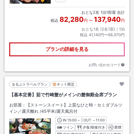
おとな
2
名
1
泊
1
部屋 合計
82,280
137,940
税込
円
〜
円
おとな1名 (
2
名1室)｜
1
泊
税込
41,140円〜68,970円
プランの詳細を見る
お問い合わせコード
るるぶトラベルプラン
ネット限定
【基本定番】茹で竹崎蟹がメインの蟹御殿会席プラン
お部屋：
【ストーンスイート】上質なひと時・セミダブルツ
イン／露天離れ
/
45平米
/露天風呂付
IN
チェックイン
15:00
～ | OUT
チェックアウト
～
11:00
ツイン
夕食/朝食付き
禁煙