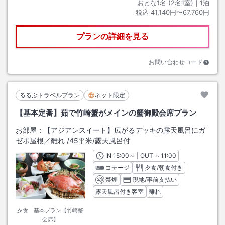
おとな1名 (
2
名1室)｜
1
泊
税込
41,140円〜67,760円
プランの詳細を見る
お問い合わせコード
るるぶトラベルプラン
ネット限定
【基本定番】茹で竹崎蟹がメインの蟹御殿会席プラン
お部屋：
【アジアンスイート】広がるデッキの露天風呂にガ
ゼボ屋根／離れ
/
45平米
/露天風呂付
IN
チェックイン
15:00
～ | OUT
チェックアウト
～
11:00
コテージ
夕食/朝食付き
禁煙
現地/事前支払い
露天風呂付き客室
離れ
夕食 基本プラン【竹崎蟹
会席】