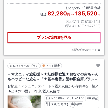
おとな
2
名
1
泊
1
部屋 合計
82,280
135,520
税込
円
〜
円
おとな1名 (
2
名1室)｜
1
泊
税込
41,140円〜67,760円
プランの詳細を見る
お問い合わせコード
るるぶトラベルプラン
ネット限定
＜マタニティ旅応援＞★妊婦様歓迎★おなかの赤ちゃん
もハッピーな旅を～「★基本定番」蟹御殿会席プラン～
お部屋：
＜ジュニアスイート＞露天風呂から有明海を一望／
ゆとりの16畳
/
50平米
/露天風呂付
IN
チェックイン
15:00
～ | OUT
チェックアウト
～
11:00
和室
夕食/朝食付き
禁煙