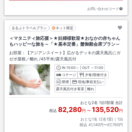
お問い合わせコード
るるぶトラベルプラン
ネット限定
＜マタニティ旅応援＞★妊婦様歓迎★おなかの赤ちゃん
もハッピーな旅を～「★基本定番」蟹御殿会席プラン～
お部屋：
【アジアンスイート】広がるデッキの露天風呂にガ
ゼボ屋根／離れ
/
45平米
/露天風呂付
IN
チェックイン
15:00
～ | OUT
チェックアウト
～
11:00
コテージ
夕食/朝食付き
禁煙
現地/事前支払い
露天風呂付き客室
離れ
おとな
2
名
1
泊
1
部屋 合計
82,280
135,520
税込
円
〜
円
おとな1名 (
2
名1室)｜
1
泊
税込
41,140円〜67,760円