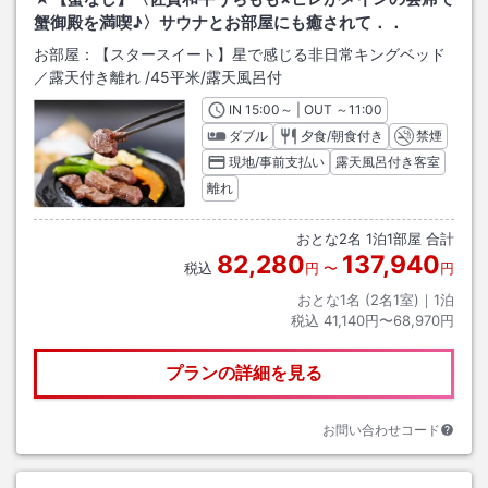
蟹御殿を満喫♪〉サウナとお部屋にも癒されて．．
お部屋：
【スタースイート】星で感じる非日常キングベッド
／露天付き離れ
/
45平米
/露天風呂付
IN
チェックイン
15:00
～ | OUT
チェックアウト
～
11:00
ダブル
夕食/朝食付き
禁煙
現地/事前支払い
露天風呂付き客室
離れ
おとな
2
名
1
泊
1
部屋 合計
82,280
137,940
税込
円
〜
円
おとな1名 (
2
名1室)｜
1
泊
税込
41,140円〜68,970円
プランの詳細を見る
お問い合わせコード