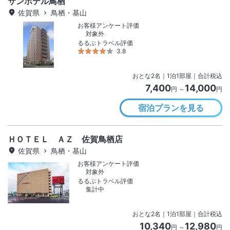
サンホテル鳥栖
佐賀県
鳥栖・基山
お客様アンケート評価
対象外
るるぶトラベル評価
3.8
おとな
2
名
｜
1
泊
1
部屋｜合計税込
7,400
14,000
円 ～
円
宿泊プランを見る
ＨＯＴＥＬ ＡＺ 佐賀鳥栖店
佐賀県
鳥栖・基山
お客様アンケート評価
対象外
るるぶトラベル評価
集計中
おとな
2
名
｜
1
泊
1
部屋｜合計税込
10,340
12,980
円 ～
円