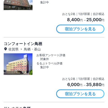
集計中
おとな
2
名
｜
1
泊
1
部屋｜合計税込
8,400
25,000
円 ～
円
宿泊プランを見る
コンフォートイン鳥栖
佐賀県
鳥栖・基山
お客様アンケート評価
対象外
るるぶトラベル評価
集計中
おとな
2
名
｜
1
泊
1
部屋｜合計税込
6,000
35,880
円 ～
円
宿泊プランを見る