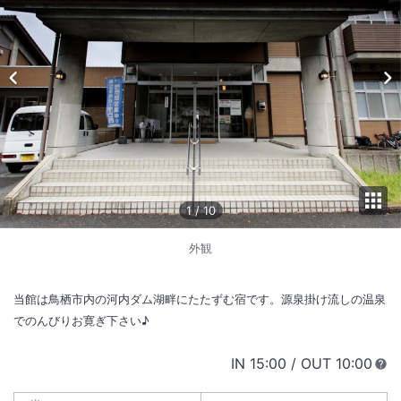
1
/
10
外観
当館は鳥栖市内の河内ダム湖畔にたたずむ宿です。源泉掛け流しの温泉
でのんびりお寛ぎ下さい♪
IN
チェックイン
15:00
/ OUT
チェック
10:00