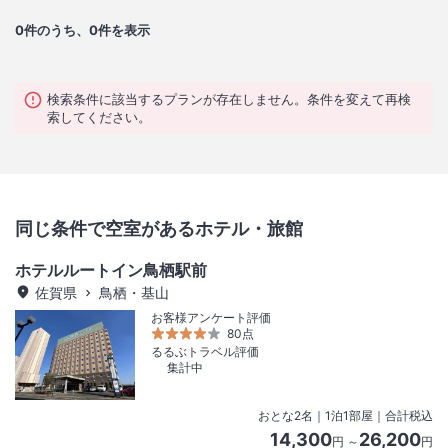
0
件のうち、0件を表示
検索条件に該当するプランが存在しません。条件を変えて再検
索してください。
同じ条件で空室があるホテル・旅館
ホテルルートイン鳥栖駅前
佐賀県
鳥栖・基山
お客様アンケート評価
80点
るるぶトラベル評価
集計中
おとな
2
名
｜
1
泊
1
部屋｜合計税込
14,300
26,200
円 ～
円