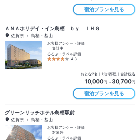
宿泊プランを見る
ＡＮＡホリデイ・イン鳥栖 ｂｙ ＩＨＧ
佐賀県
鳥栖・基山
お客様アンケート評価
集計中
るるぶトラベル評価
4.3
おとな
2
名
｜
1
泊
1
部屋｜合計税込
10,000
30,700
円 ～
円
宿泊プランを見る
グリーンリッチホテル鳥栖駅前
佐賀県
鳥栖・基山
お客様アンケート評価
対象外
るるぶトラベル評価