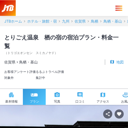
JTBホーム
ホテル・旅館・宿
九州
佐賀県
鳥栖
鳥栖・基山
とりごえ温泉 栖の宿の宿泊プラン・料金一
覧
（
トリゴエオンセン スミカノヤド
）
佐賀県
鳥栖・基山
地図
お客様アンケート評価
るるぶトラベル評価
対象外
集計中
基本情報
プラン
写真
口コミ
アクセス
お風