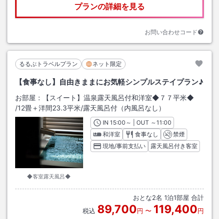
プランの詳細を見る
お問い合わせコード
るるぶトラベルプラン
ネット限定
【食事なし】自由きままにお気軽シンプルステイプラン♪
お部屋：
【スイート】温泉露天風呂付和洋室◆７７平米◆
/
12畳＋洋間23.3平米
/露天風呂付（内風呂なし）
IN
チェックイン
15:00
～ | OUT
チェックアウト
～
11:00
和洋室
食事なし
禁煙
現地/事前支払い
露天風呂付き客室
◆客室露天風呂◆
おとな
2
名
1
泊
1
部屋 合計
89,700
119,400
税込
円
〜
円