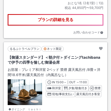
おとな1名 (
2
名1室)｜
1
泊
税込
44,850円〜59,700円
プランの詳細を見る
お問い合わせコード
るるぶトラベルプラン
ネット限定
【御湯スタンダード】＜朝夕付＞ダイニングtachibana
で伊予の四季を愉しむ御湯会席
お部屋：
プレミア和洋室 2ベッド 禁煙 露天風呂付
/
8畳＋洋
間18.6平米
/露天風呂付（内風呂なし）
IN
チェックイン
15:00
～ | OUT
チェックアウト
～
11:00
和洋室
夕食/朝食付き
禁煙
現地/事前支払い
露天風呂付き客室
◆ダイニング ｔａｃｈｉ