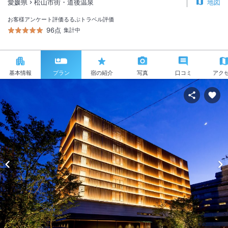
愛媛県
松山市街・道後温泉
地図
お客様アンケート評価
るるぶトラベル評価
96点
集計中
基本情報
プラン
宿の紹介
写真
口コミ
アク