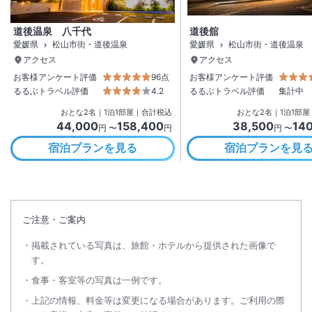
道後温泉 八千代
道後舘
愛媛県
松山市街・道後温泉
愛媛県
松山市街・道後温泉
アクセス
アクセス
お客様アンケート評価
96点
お客様アンケート評価
るるぶトラベル評価
4.2
るるぶトラベル評価
集計中
おとな
2
名
｜
1
泊
1
部屋｜合計税込
おとな
2
名
｜
1
泊
1
部屋
44,000
158,400
38,500
14
円 〜
円
円 〜
宿泊プランを見る
宿泊プランを見
ご注意・ご案内
掲載されている写真は、旅館・ホテルから提供された画像で
す。
食事・客室等の写真は一例です。
上記の情報、料金等は変更になる場合があります。ご利用の際