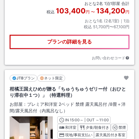
おとな
2
名
1
泊
1
部屋 合計
103,400
134,200
税込
円
〜
円
おとな1名 (
2
名1室)｜
1
泊
税込
51,700円〜67,100円
プランの詳細を見る
お問い合わせコード
JTBプラン
ネット限定
柑橘王国えひめが贈る「ちゅうちゅうゼリー付（おひと
り滞在中１つ）」（特選料理）
お部屋：
プレミア和洋室 2ベッド 禁煙 露天風呂付
/
8畳＋洋
間
/露天風呂付（内風呂なし）
IN
チェックイン
15:00
～ | OUT
チェックアウト
～
11:00
和洋室
夕食/朝食付き
禁煙
現地/事前支払い
露天風呂付き客室