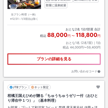
部屋に温泉給湯
当プラン料理（一例）
※12/31～1/3宿泊は除く
おとな
2
名
1
泊
1
部屋 合計
88,000
118,800
税込
円
〜
円
おとな1名 (
2
名1室)｜
1
泊
税込
44,000円〜59,400円
プランの詳細を見る
お問い合わせコード
JTBプラン
ネット限定
柑橘王国えひめが贈る「ちゅうちゅうゼリー付（おひと
り滞在中１つ）」（基本料理）
お部屋：
プレミア和洋室 2ベッド 禁煙 露天風呂付
/
8畳＋洋