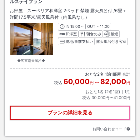
ルステイプラン
お部屋：
スーペリア和洋室 2ベッド 禁煙 露天風呂付
/
6畳＋
洋間17.5平米
/露天風呂付（内風呂なし）
IN
チェックイン
15:00
～ | OUT
チェックアウト
～
11:00
和洋室
朝食のみ
禁煙
現地/事前支払い
露天風呂付き客室
◆客室露天風呂◆
おとな
2
名
1
泊
1
部屋 合計
60,000
82,000
税込
円
〜
円
おとな1名 (
2
名1室)｜
1
泊
税込
30,000円〜41,000円
プランの詳細を見る
お問い合わせコード