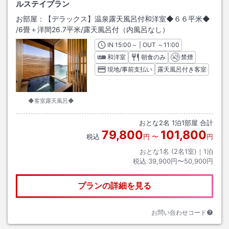
ルステイプラン
お部屋：
【デラックス】温泉露天風呂付和洋室◆６６平米◆
/
6畳＋洋間26.7平米
/露天風呂付（内風呂なし）
IN
チェックイン
15:00
～ | OUT
チェックアウト
～
11:00
和洋室
朝食のみ
禁煙
現地/事前支払い
露天風呂付き客室
◆客室露天風呂◆
おとな
2
名
1
泊
1
部屋 合計
79,800
101,800
税込
円
〜
円
おとな1名 (
2
名1室)｜
1
泊
税込
39,900円〜50,900円
プランの詳細を見る
お問い合わせコード