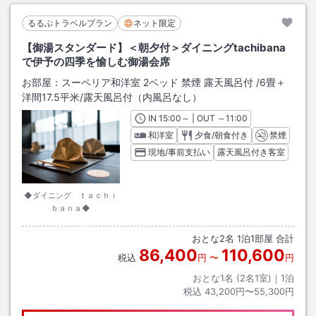
るるぶトラベルプラン
ネット限定
【御湯スタンダード】＜朝夕付＞ダイニングtachibana
で伊予の四季を愉しむ御湯会席
お部屋：
スーペリア和洋室 2ベッド 禁煙 露天風呂付
/
6畳＋
洋間17.5平米
/露天風呂付（内風呂なし）
IN
チェックイン
15:00
～ | OUT
チェックアウト
～
11:00
和洋室
夕食/朝食付き
禁煙
現地/事前支払い
露天風呂付き客室
◆ダイニング ｔａｃｈｉ
ｂａｎａ◆
おとな
2
名
1
泊
1
部屋 合計
86,400
110,600
税込
円
〜
円
おとな1名 (
2
名1室)｜
1
泊
税込
43,200円〜55,300円