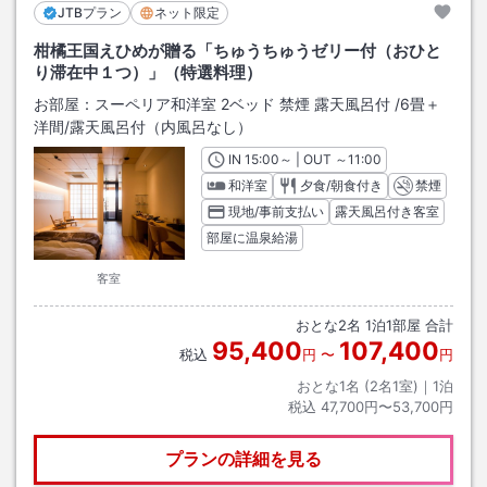
JTBプラン
ネット限定
柑橘王国えひめが贈る「ちゅうちゅうゼリー付（おひと
り滞在中１つ）」（特選料理）
お部屋：
スーペリア和洋室 2ベッド 禁煙 露天風呂付
/
6畳＋
洋間
/露天風呂付（内風呂なし）
IN
チェックイン
15:00
～ | OUT
チェックアウト
～
11:00
和洋室
夕食/朝食付き
禁煙
現地/事前支払い
露天風呂付き客室
部屋に温泉給湯
客室
おとな
2
名
1
泊
1
部屋 合計
95,400
107,400
税込
円
〜
円
おとな1名 (
2
名1室)｜
1
泊
税込
47,700円〜53,700円
プランの詳細を見る