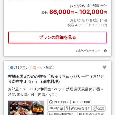
おとな
2
名
1
泊
1
部屋 合計
86,000
102,000
税込
円
〜
円
おとな1名 (
2
名1室)｜
1
泊
税込
43,000円〜51,000円
プランの詳細を見る
お問い合わせコード
JTBプラン
ネット限定
柑橘王国えひめが贈る「ちゅうちゅうゼリー付（おひと
り滞在中１つ）」（基本料理）
お部屋：
スーペリア和洋室 2ベッド 禁煙 露天風呂付
/
6畳＋
洋間
/露天風呂付（内風呂なし）
IN
チェックイン
15:00
～ | OUT
チェックアウト
～
11:00
和洋室
夕食/朝食付き
禁煙
現地/事前支払い
露天風呂付き客室