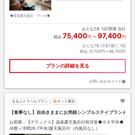
◆客室露天風呂・デッキ◆
おとな
2
名
1
泊
1
部屋 合計
75,400
97,400
税込
円
〜
円
おとな1名 (
2
名1室)｜
1
泊
税込
37,700円〜48,700円
プランの詳細を見る
お問い合わせコード
るるぶトラベルプラン
ネット限定
【食事なし】自由きままにお気軽シンプルステイプラン♪
お部屋：
【デラックス】温泉露天風呂付和洋室◆６６平米◆
/
6畳＋洋間26.7平米
/露天風呂付（内風呂なし）