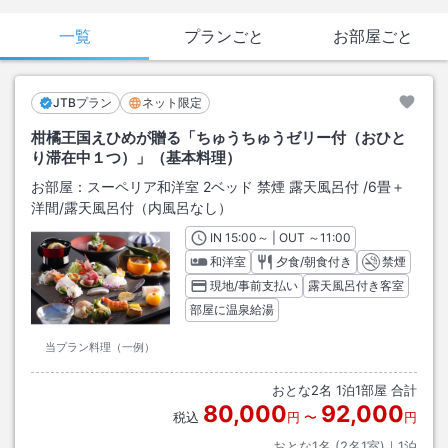
一覧
プランごと
お部屋ごと
JTBプラン
ネット限定
柑橘王国えひめが贈る「ちゅうちゅうゼリー付（おひと
り滞在中１つ）」（基本料理）
お部屋：
スーペリア和洋室 2ベッド 禁煙 露天風呂付
/
6畳＋
洋間
/露天風呂付（内風呂なし）
IN
チェックイン
15:00
～ | OUT
チェックアウト
～
11:00
和洋室
夕食/朝食付き
禁煙
現地/事前支払い
露天風呂付き客室
部屋に温泉給湯
当プラン料理（一例）
おとな
2
名
1
泊
1
部屋 合計
80,000
92,000
税込
円
〜
円
おとな1名 (
2
名1室)｜
1
泊