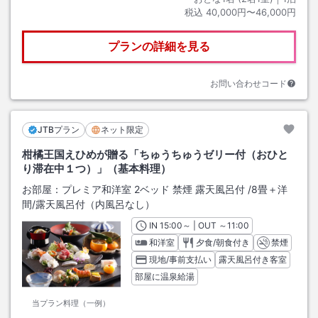
税込
40,000円〜46,000円
プランの詳細を見る
お問い合わせコード
JTBプラン
ネット限定
柑橘王国えひめが贈る「ちゅうちゅうゼリー付（おひと
り滞在中１つ）」（基本料理）
お部屋：
プレミア和洋室 2ベッド 禁煙 露天風呂付
/
8畳＋洋
間
/露天風呂付（内風呂なし）
IN
チェックイン
15:00
～ | OUT
チェックアウト
～
11:00
和洋室
夕食/朝食付き
禁煙
現地/事前支払い
露天風呂付き客室
部屋に温泉給湯
当プラン料理（一例）