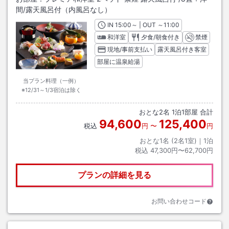
間
/露天風呂付（内風呂なし）
IN
チェックイン
15:00
～ | OUT
チェックアウト
～
11:00
和洋室
夕食/朝食付き
禁煙
現地/事前支払い
露天風呂付き客室
部屋に温泉給湯
当プラン料理（一例）
※12/31～1/3宿泊は除く
おとな
2
名
1
泊
1
部屋 合計
94,600
125,400
税込
円
〜
円
おとな1名 (
2
名1室)｜
1
泊
税込
47,300円〜62,700円
プランの詳細を見る
お問い合わせコード