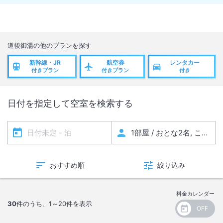
道後御湯
の他のプランを探す
新幹線・JR
航空券
レンタカー
付きプラン
付きプラン
付き
日付を指定して空室を検索する
おすすめ順
絞り込み
料金カレンダー
30
件のうち、
1～20
件を表示