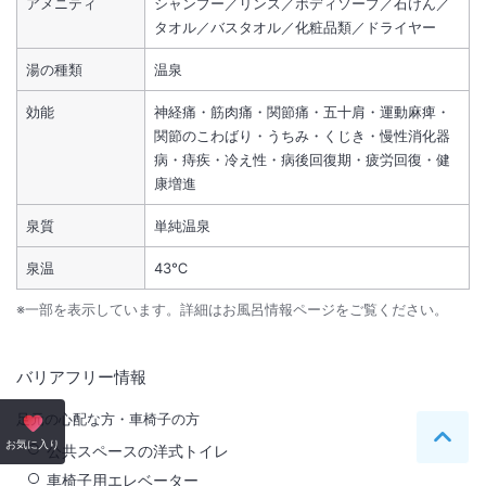
アメニティ
シャンプー／リンス／ボディソープ／石けん／
タオル／バスタオル／化粧品類／ドライヤー
湯の種類
温泉
効能
神経痛・筋肉痛・関節痛・五十肩・運動麻痺・
関節のこわばり・うちみ・くじき・慢性消化器
病・痔疾・冷え性・病後回復期・疲労回復・健
康増進
泉質
単純温泉
泉温
43℃
※一部を表示しています。詳細はお風呂情報ページをご覧ください。
バリアフリー情報
足元の心配な方・車椅子の方
ペー
お気に入り
公共スペースの洋式トイレ
車椅子用エレベーター