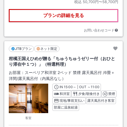
税込
50,700円〜58,700円
プランの詳細を見る
お問い合わせコード
JTBプラン
ネット限定
柑橘王国えひめが贈る「ちゅうちゅうゼリー付（おひと
り滞在中１つ）」（特選料理）
お部屋：
スーペリア和洋室 2ベッド 禁煙 露天風呂付
/
6畳＋
洋間
/露天風呂付（内風呂なし）
IN
チェックイン
15:00
～ | OUT
チェックアウト
～
11:00
和洋室
夕食/朝食付き
禁煙
現地/事前支払い
露天風呂付き客室
部屋に温泉給湯
客室