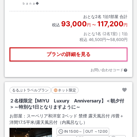
ｂａｎａ◆
おとな
2
名
1
泊
1
部屋 合計
93,000
117,200
税込
円
〜
円
おとな1名 (
2
名1室)｜
1
泊
税込
46,500円〜58,600円
プランの詳細を見る
お問い合わせコード
るるぶトラベルプラン
ネット限定
２名様限定【MIYU Luxury Anniversary】＜朝夕付
＞～特別な1日となりますように～
お部屋：
スーペリア和洋室 2ベッド 禁煙 露天風呂付
/
6畳＋
洋間17.5平米
/露天風呂付（内風呂なし）
IN
チェックイン
15:00
～ | OUT
チェックアウト
～
12:00