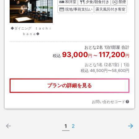
和洋室
夕食/朝食付き
禁煙
現地/事前支払い
露天風呂付き客室
◆ダイニング ｔａｃｈｉ
ｂａｎａ◆
おとな
2
名
1
泊
1
部屋 合計
93,000
117,200
税込
円
〜
円
おとな1名 (
2
名1室)｜
1
泊
税込
46,500円〜58,600円
プランの詳細を見る
お問い合わせコード
1
2