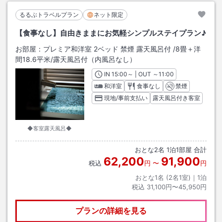
るるぶトラベルプラン
ネット限定
【食事なし】自由きままにお気軽シンプルステイプラン♪
お部屋：
プレミア和洋室 2ベッド 禁煙 露天風呂付
/
8畳＋洋
間18.6平米
/露天風呂付（内風呂なし）
IN
チェックイン
15:00
～ | OUT
チェックアウト
～
11:00
和洋室
食事なし
禁煙
現地/事前支払い
露天風呂付き客室
◆客室露天風呂◆
おとな
2
名
1
泊
1
部屋 合計
62,200
91,900
税込
円
〜
円
おとな1名 (
2
名1室)｜
1
泊
税込
31,100円〜45,950円
プランの詳細を見る