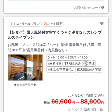
お問い合わせコード
るるぶトラベルプラン
ネット限定
【朝食付】露天風呂付客室でくつろぐ夕食なしのシンプ
ルステイプラン
お部屋：
プレミア和洋室 2ベッド 禁煙 露天風呂付
/
8畳＋洋
間18.6平米
/露天風呂付（内風呂なし）
IN
チェックイン
15:00
～ | OUT
チェックアウト
～
11:00
和洋室
朝食のみ
禁煙
現地/事前支払い
露天風呂付き客室
◆客室露天風呂◆
おとな
2
名
1
泊
1
部屋 合計
66,600
88,600
税込
円
〜
円
おとな1名 (
2
名1室)｜
1
泊