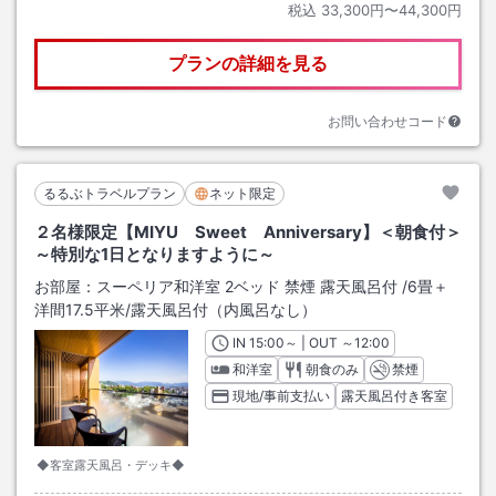
税込
33,300円〜44,300円
プランの詳細を見る
お問い合わせコード
るるぶトラベルプラン
ネット限定
２名様限定【MIYU Sweet Anniversary】＜朝食付＞
～特別な1日となりますように～
お部屋：
スーペリア和洋室 2ベッド 禁煙 露天風呂付
/
6畳＋
洋間17.5平米
/露天風呂付（内風呂なし）
IN
チェックイン
15:00
～ | OUT
チェックアウト
～
12:00
和洋室
朝食のみ
禁煙
現地/事前支払い
露天風呂付き客室
◆客室露天風呂・デッキ◆