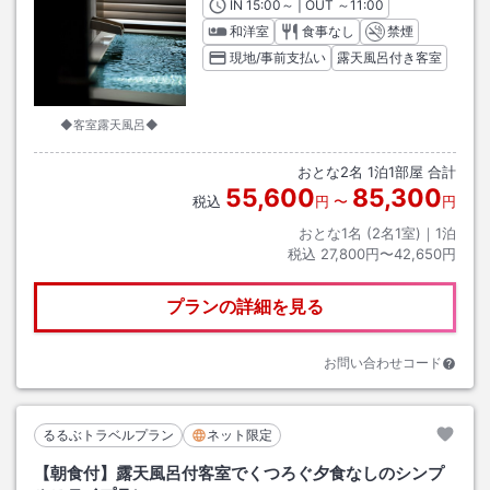
IN
チェックイン
15:00
～ | OUT
チェックアウト
～
11:00
和洋室
食事なし
禁煙
現地/事前支払い
露天風呂付き客室
◆客室露天風呂◆
おとな
2
名
1
泊
1
部屋 合計
55,600
85,300
税込
円
〜
円
おとな1名 (
2
名1室)｜
1
泊
税込
27,800円〜42,650円
プランの詳細を見る
お問い合わせコード
るるぶトラベルプラン
ネット限定
【朝食付】露天風呂付客室でくつろぐ夕食なしのシンプ