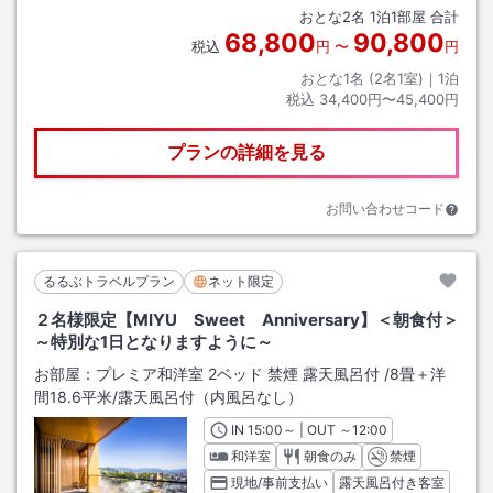
おとな
2
名
1
泊
1
部屋 合計
68,800
90,800
税込
円
〜
円
おとな1名 (
2
名1室)｜
1
泊
税込
34,400円〜45,400円
プランの詳細を見る
お問い合わせコード
るるぶトラベルプラン
ネット限定
２名様限定【MIYU Sweet Anniversary】＜朝食付＞
～特別な1日となりますように～
お部屋：
プレミア和洋室 2ベッド 禁煙 露天風呂付
/
8畳＋洋
間18.6平米
/露天風呂付（内風呂なし）
IN
チェックイン
15:00
～ | OUT
チェックアウト
～
12:00
和洋室
朝食のみ
禁煙
現地/事前支払い
露天風呂付き客室