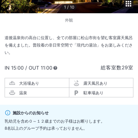
1
/
10
外観
道後温泉街の高台に位置し、全ての部屋に松山市街を望む客室露天風呂
を備えました。普段着の非日常空間で「現代の湯治」をお楽しみくださ
い。
総客室数
29
室
IN
チェックイン
15:00
/ OUT
チェックアウト
11:00
大浴場あり
露天風呂あり
温泉
駐車場あり
施設からのお知らせ
乳幼児を含め０～１２歳までのお子様はお断りします。
8名以上のグループ予約は承っておりません。