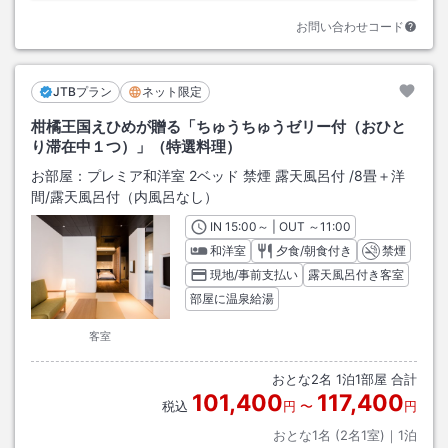
お問い合わせコード
JTBプラン
ネット限定
柑橘王国えひめが贈る「ちゅうちゅうゼリー付（おひと
り滞在中１つ）」（特選料理）
お部屋：
プレミア和洋室 2ベッド 禁煙 露天風呂付
/
8畳＋洋
間
/露天風呂付（内風呂なし）
IN
チェックイン
15:00
～ | OUT
チェックアウト
～
11:00
和洋室
夕食/朝食付き
禁煙
現地/事前支払い
露天風呂付き客室
部屋に温泉給湯
客室
おとな
2
名
1
泊
1
部屋 合計
101,400
117,400
税込
円
〜
円
おとな1名 (
2
名1室)｜
1
泊