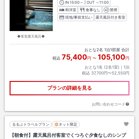
IN
チェックイン
15:00
～ | OUT
チェックアウト
～
11:00
和洋室
食事なし
禁煙
現地/事前支払い
露天風呂付き客室
◆客室露天風呂◆
おとな
2
名
1
泊
1
部屋 合計
75,400
105,100
税込
円
〜
円
おとな1名 (
2
名1室)｜
1
泊
税込
37,700円〜52,550円
プランの詳細を見る
お問い合わせコード
るるぶトラベルプラン
ネット限定
【朝食付】露天風呂付客室でくつろぐ夕食なしのシンプ