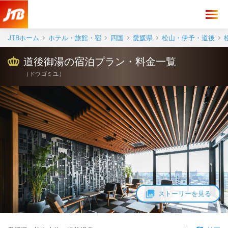
JTBホーム
ホテル・旅館・宿
四国
愛媛県
松山・伊予・道後
道後御湯の宿泊プラン・料金一覧
（
ドウゴミユ
）
ストーリーを見る