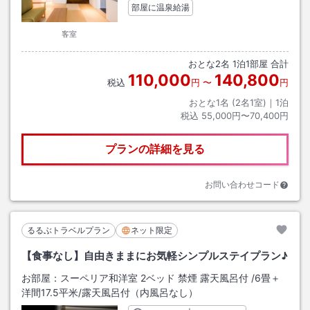
部屋に温泉給湯
客室
おとな
2
名
1
泊
1
部屋 合計
110,000
140,800
税込
円
〜
円
おとな1名 (
2
名1室)｜
1
泊
税込
55,000円〜70,400円
プランの詳細を見る
お問い合わせコード
るるぶトラベルプラン
ネット限定
【食事なし】自由きままにお気軽シンプルステイプラン♪
お部屋：
スーペリア和洋室 2ベッド 禁煙 露天風呂付
/
6畳＋
洋間17.5平米
/露天風呂付（内風呂なし）