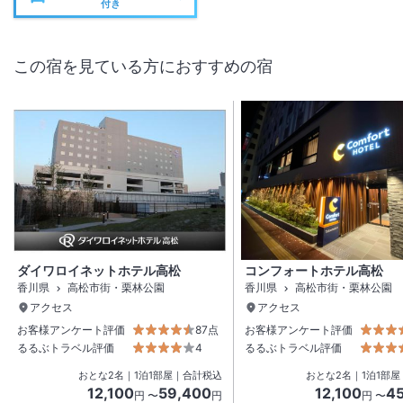
付き
この宿を見ている方におすすめの宿
ダイワロイネットホテル高松
コンフォートホテル高松
香川県
高松市街・栗林公園
香川県
高松市街・栗林公園
アクセス
アクセス
お客様アンケート評価
87点
お客様アンケート評価
るるぶトラベル評価
4
るるぶトラベル評価
おとな
2
名
｜
1
泊
1
部屋｜合計税込
おとな
2
名
｜
1
泊
1
部屋
12,100
59,400
12,100
4
円 〜
円
円 〜