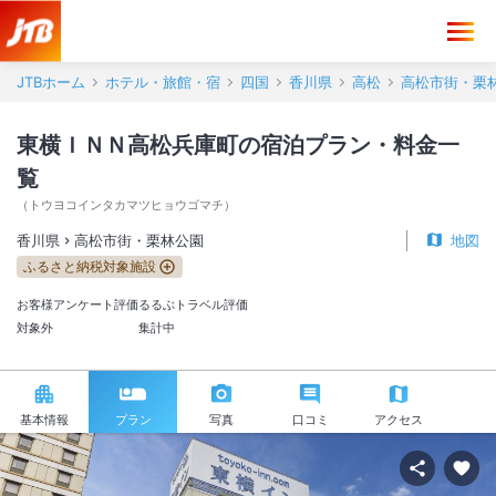
JTBホーム
ホテル・旅館・宿
四国
香川県
高松
高松市街・栗
東横ＩＮＮ高松兵庫町の宿泊プラン・料金一
覧
（
トウヨコインタカマツヒョウゴマチ
）
香川県
高松市街・栗林公園
地図
ふるさと納税対象施設
お客様アンケート評価
るるぶトラベル評価
対象外
集計中
基本情報
プラン
写真
口コミ
アクセス