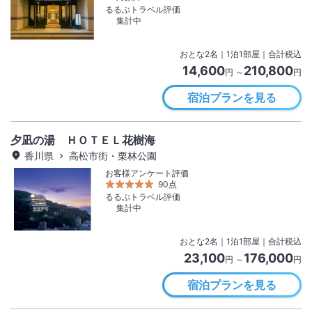
るるぶトラベル評価
集計中
おとな
2
名
｜
1
泊
1
部屋｜合計税込
14,600
210,800
円 ～
円
宿泊プランを見る
夕凪の湯 ＨＯＴＥＬ花樹海
香川県
高松市街・栗林公園
お客様アンケート評価
90点
るるぶトラベル評価
集計中
おとな
2
名
｜
1
泊
1
部屋｜合計税込
23,100
176,000
円 ～
円
宿泊プランを見る