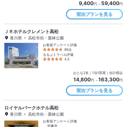
9,400
59,400
円 ～
円
宿泊プランを見る
ＪＲホテルクレメント高松
香川県
高松市街・栗林公園
お客様アンケート評価
89点
るるぶトラベル評価
4.5
おとな
2
名
｜
1
泊
1
部屋｜合計税込
14,800
163,300
円 ～
円
宿泊プランを見る
ロイヤルパークホテル高松
香川県
高松市街・栗林公園
お客様アンケート評価
対象外