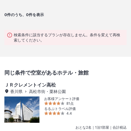
0
件のうち、0件を表示
検索条件に該当するプランが存在しません。条件を変えて再検
索してください。
同じ条件で空室があるホテル・旅館
ＪＲクレメントイン高松
香川県
高松市街・栗林公園
お客様アンケート評価
81点
るるぶトラベル評価
4.4
おとな
2
名
｜
1
泊
1
部屋｜合計税込