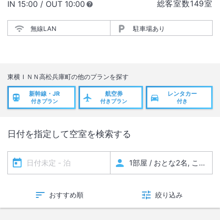
総客室数
149
室
IN
チェックイン
15:00
/ OUT
チェックアウト
10:00
無線LAN
駐車場あり
東横ＩＮＮ高松兵庫町
の他のプランを探す
新幹線・JR
航空券
レンタカー
付きプラン
付きプラン
付き
日付を指定して空室を検索する
おすすめ順
絞り込み