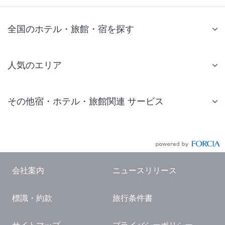
全国のホテル・旅館・宿を探す
人気のエリア
札幌 ホテル
その他宿・ホテル・旅館関連 サービス
仙台 ホテル
国内旅行・国内ツアー
東京ディズニーリゾート(R)周辺 ホテル
JR・新幹線付きツアー
東京 ホテル
航空券付きツアー
東京ドーム ホテル
会社案内
ニュースリリース
現地観光・レジャーチケット
新宿 ホテル
標識・約款
旅行条件書
国内観光ガイド
横浜 ホテル
旅行・観光情報
熱海 ホテル