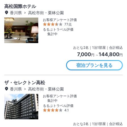
高松国際ホテル
香川県
高松市街・栗林公園
お客様アンケート評価
77点
るるぶトラベル評価
集計中
おとな
2
名
｜
1
泊
1
部屋｜合計税込
7,000
144,800
円 ～
円
宿泊プランを見る
ザ・セレクトン高松
香川県
高松市街・栗林公園
お客様アンケート評価
集計中
るるぶトラベル評価
4.1
おとな
2
名
｜
1
泊
1
部屋｜合計税込