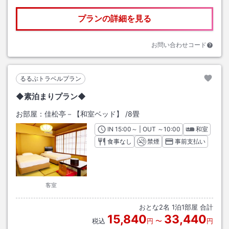
プランの詳細を見る
お問い合わせコード
るるぶトラベルプラン
◆素泊まりプラン◆
お部屋：
佳松亭－【和室ベッド】
/
8畳
IN
チェックイン
15:00
～ | OUT
チェックアウト
～
10:00
和室
食事なし
禁煙
事前支払い
客室
おとな
2
名
1
泊
1
部屋 合計
15,840
33,440
税込
円
〜
円