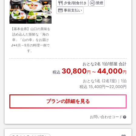
夕食/朝食付き
禁煙
事前支払い
【基本会席】山口の美味を
詰め込んだ新鮮な「海の
幸」「山の幸」をお届け
♪※4月～9月の料理一例で
す。
おとな
2
名
1
泊
1
部屋 合計
30,800
44,000
税込
円
〜
円
おとな1名 (
2
名1室)｜
1
泊
税込
15,400円〜22,000円
プランの詳細を見る
お問い合わせコード