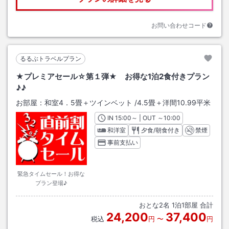
お問い合わせコード
るるぶトラベルプラン
★プレミアセール☆第１弾★ お得な1泊2食付きプラン
♪♪
お部屋：
和室4．5畳＋ツインベット
/
4.5畳＋洋間10.99平米
IN
チェックイン
15:00
～ | OUT
チェックアウト
～
10:00
和洋室
夕食/朝食付き
禁煙
事前支払い
緊急タイムセール！お得な
プラン登場♪
おとな
2
名
1
泊
1
部屋 合計
24,200
37,400
税込
円
〜
円