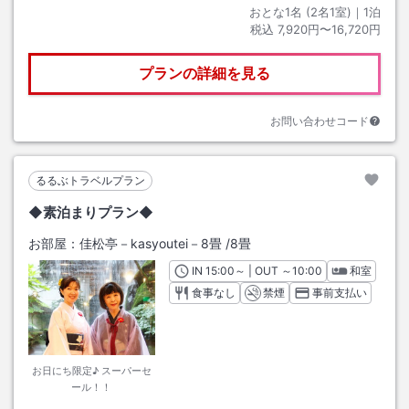
おとな1名 (
2
名1室)｜
1
泊
税込
7,920円〜16,720円
プランの詳細を見る
お問い合わせコード
るるぶトラベルプラン
◆素泊まりプラン◆
お部屋：
佳松亭－kasyoutei－8畳
/
8畳
IN
チェックイン
15:00
～ | OUT
チェックアウト
～
10:00
和室
食事なし
禁煙
事前支払い
お日にち限定♪ スーパーセ
ール！！