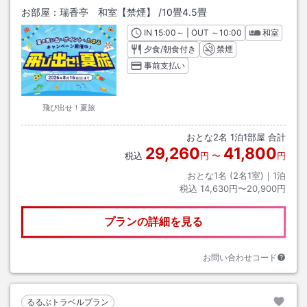
お部屋：
瑞香亭 和室【禁煙】
/
10畳4.5畳
IN
チェックイン
15:00
～ | OUT
チェックアウト
～
10:00
和室
夕食/朝食付き
禁煙
事前支払い
飛び出せ！夏旅
おとな
2
名
1
泊
1
部屋 合計
29,260
41,800
税込
円
〜
円
おとな1名 (
2
名1室)｜
1
泊
税込
14,630円〜20,900円
プランの詳細を見る
お問い合わせコード
るるぶトラベルプラン