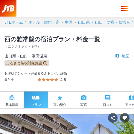
JTBホーム
ホテル・旅館・宿
中国
山口県
山口・防府・秋吉台
西の雅常盤の宿泊プラン・料金一覧
（
ニシノミヤビトキワ
）
山口県
山口・湯田温泉
地図
ふるさと納税対象施設
お客様アンケート評価
るるぶトラベル評価
4.5
集計中
基本情報
プラン
宿の紹介
写真
口コミ
アク