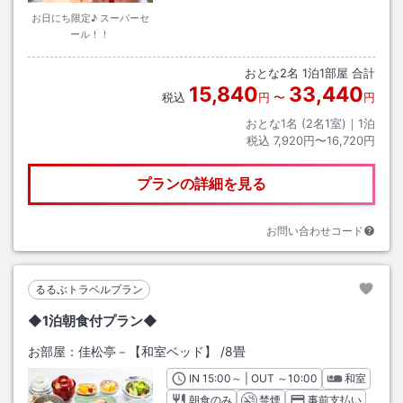
お日にち限定♪ スーパーセ
ール！！
おとな
2
名
1
泊
1
部屋 合計
15,840
33,440
税込
円
〜
円
おとな1名 (
2
名1室)｜
1
泊
税込
7,920円〜16,720円
プランの詳細を見る
お問い合わせコード
るるぶトラベルプラン
◆1泊朝食付プラン◆
お部屋：
佳松亭－【和室ベッド】
/
8畳
IN
チェックイン
15:00
～ | OUT
チェックアウト
～
10:00
和室
朝食のみ
禁煙
事前支払い