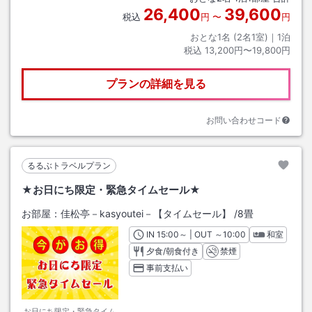
26,400
39,600
税込
円
〜
円
おとな1名 (
2
名1室)｜
1
泊
税込
13,200円〜19,800円
プランの詳細を見る
お問い合わせコード
るるぶトラベルプラン
★お日にち限定・緊急タイムセール★
お部屋：
佳松亭－kasyoutei－【タイムセール】
/
8畳
IN
チェックイン
15:00
～ | OUT
チェックアウト
～
10:00
和室
夕食/朝食付き
禁煙
事前支払い
お日にち限定・緊急タイム