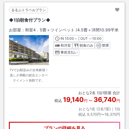
るるぶトラベルプラン
◆1泊朝食付プラン◆
お部屋：
和室4．5畳＋ツインベット
/
4.5畳＋洋間10.99平米
IN
チェックイン
15:00
～ | OUT
チェックアウト
～
10:00
和洋室
朝食のみ
禁煙
事前支払い
TVでお馴染みの女将劇場！
楽しさ満載の総合エンター
テイメント旅館です。
おとな
2
名
1
泊
1
部屋 合計
19,140
36,740
税込
円
〜
円
おとな1名 (
2
名1室)｜
1
泊
税込
9,570円〜18,370円
プランの詳細を見る