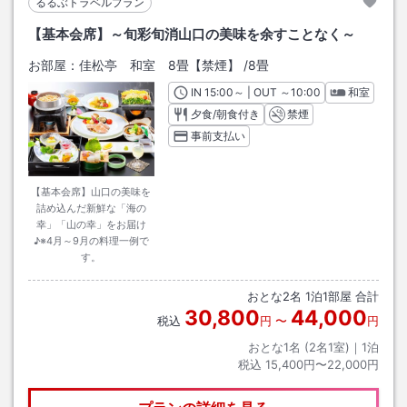
るるぶトラベルプラン
【基本会席】～旬彩旬消山口の美味を余すことなく～
お部屋：
佳松亭 和室 8畳【禁煙】
/
8畳
IN
チェックイン
15:00
～ | OUT
チェックアウト
～
10:00
和室
夕食/朝食付き
禁煙
事前支払い
【基本会席】山口の美味を
詰め込んだ新鮮な「海の
幸」「山の幸」をお届け
♪※4月～9月の料理一例で
す。
おとな
2
名
1
泊
1
部屋 合計
30,800
44,000
税込
円
〜
円
おとな1名 (
2
名1室)｜
1
泊
税込
15,400円〜22,000円