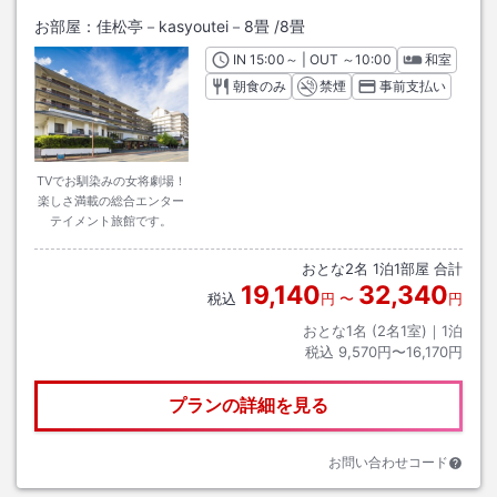
お部屋：
佳松亭－kasyoutei－8畳
/
8畳
IN
チェックイン
15:00
～ | OUT
チェックアウト
～
10:00
和室
朝食のみ
禁煙
事前支払い
TVでお馴染みの女将劇場！
楽しさ満載の総合エンター
テイメント旅館です。
おとな
2
名
1
泊
1
部屋 合計
19,140
32,340
税込
円
〜
円
おとな1名 (
2
名1室)｜
1
泊
税込
9,570円〜16,170円
プランの詳細を見る
お問い合わせコード