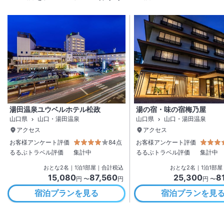
湯田温泉ユウベルホテル松政
湯の宿・味の宿梅乃屋
山口県
山口・湯田温泉
山口県
山口・湯田温泉
アクセス
アクセス
お客様アンケート評価
84点
お客様アンケート評価
るるぶトラベル評価
集計中
るるぶトラベル評価
集計中
おとな
2
名
｜
1
泊
1
部屋｜合計税込
おとな
2
名
｜
1
泊
1
部屋
15,080
87,560
25,300
8
円 〜
円
円 〜
宿泊プランを見る
宿泊プランを見