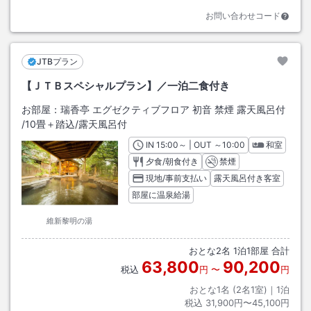
お問い合わせコード
JTBプラン
【ＪＴＢスペシャルプラン】／一泊二食付き
お部屋：
瑞香亭 エグゼクティブフロア 初音 禁煙 露天風呂付
/
10畳＋踏込
/露天風呂付
IN
チェックイン
15:00
～ | OUT
チェックアウト
～
10:00
和室
夕食/朝食付き
禁煙
現地/事前支払い
露天風呂付き客室
部屋に温泉給湯
維新黎明の湯
おとな
2
名
1
泊
1
部屋 合計
63,800
90,200
税込
円
〜
円
おとな1名 (
2
名1室)｜
1
泊
税込
31,900円〜45,100円