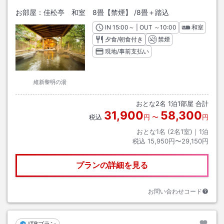
お部屋：
佳松亭 和室 8畳【禁煙】
/
8畳＋踏込
IN
チェックイン
15:00
～ | OUT
チェックアウト
～
10:00
和室
夕食/朝食付き
禁煙
現地/事前支払い
維新黎明の湯
おとな
2
名
1
泊
1
部屋 合計
31,900
58,300
税込
円
〜
円
おとな1名 (
2
名1室)｜
1
泊
税込
15,950円〜29,150円
プランの詳細を見る
お問い合わせコード
JTBプラン