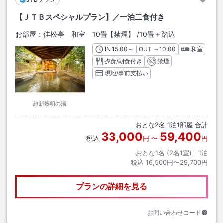
【ＪＴＢスペシャルプラン】／一泊二食付き
お部屋：
佳松亭 和室 10畳【禁煙】
/
10畳＋踏込
IN
チェックイン
15:00
～ | OUT
チェックアウト
～
10:00
和室
夕食/朝食付き
禁煙
現地/事前支払い
維新黎明の湯
おとな
2
名
1
泊
1
部屋 合計
33,000
59,400
税込
円
〜
円
おとな1名 (
2
名1室)｜
1
泊
税込
16,500円〜29,700円
プランの詳細を見る
お問い合わせコード