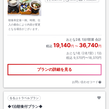
朝食和定食一例。時期、仕
入の都合により内容が変更
となる場合がございます。
おとな
2
名
1
泊
1
部屋 合計
19,140
36,740
税込
円
〜
円
おとな1名 (
2
名1室)｜
1
泊
税込
9,570円〜18,370円
プランの詳細を見る
お問い合わせコード
るるぶトラベルプラン
◆1泊朝食付プラン◆