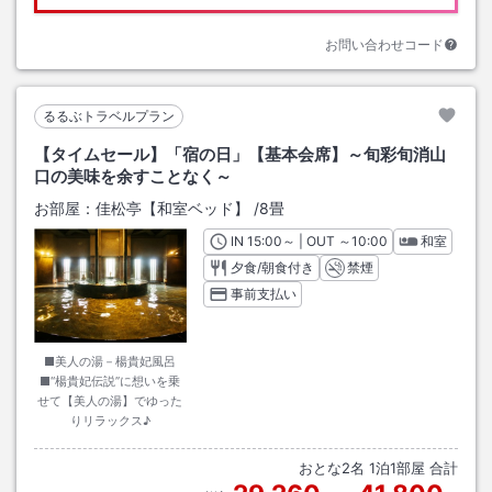
お問い合わせコード
るるぶトラベルプラン
【タイムセール】「宿の日」【基本会席】～旬彩旬消山
口の美味を余すことなく～
お部屋：
佳松亭【和室ベッド】
/
8畳
IN
チェックイン
15:00
～ | OUT
チェックアウト
～
10:00
和室
夕食/朝食付き
禁煙
事前支払い
■美人の湯－楊貴妃風呂
■“楊貴妃伝説”に想いを乗
せて【美人の湯】でゆった
りリラックス♪
おとな
2
名
1
泊
1
部屋 合計