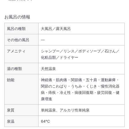
お風呂の情報
風呂の種類
大風呂／露天風呂
その他の風呂
―
アメニティ
シャンプー／リンス／ボディソープ／石けん／
化粧品類／ドライヤー
湯の種類
天然温泉
効能
神経痛・筋肉痛・関節痛・五十肩・運動麻痺・
関節のこわばり・うちみ・くじき・慢性消化器
病・痔疾・冷え性・病後回復期・疲労回復・健
康増進
泉質
単純温泉、アルカリ性単純泉
泉温
64℃