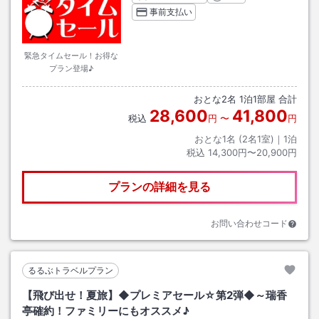
事前支払い
緊急タイムセール！お得な
プラン登場♪
おとな
2
名
1
泊
1
部屋 合計
28,600
41,800
税込
円
〜
円
おとな1名 (
2
名1室)｜
1
泊
税込
14,300円〜20,900円
プランの詳細を見る
お問い合わせコード
るるぶトラベルプラン
【飛び出せ！夏旅】◆プレミアセール☆第2弾◆～瑞香
亭確約！ファミリーにもオススメ♪