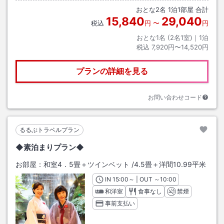
おとな
2
名
1
泊
1
部屋 合計
15,840
29,040
税込
円
〜
円
おとな1名 (
2
名1室)｜
1
泊
税込
7,920円〜14,520円
プランの詳細を見る
お問い合わせコード
るるぶトラベルプラン
◆素泊まりプラン◆
お部屋：
和室4．5畳＋ツインベット
/
4.5畳＋洋間10.99平米
IN
チェックイン
15:00
～ | OUT
チェックアウト
～
10:00
和洋室
食事なし
禁煙
事前支払い