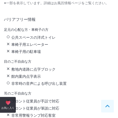
※一部を表示しています。詳細はお風呂情報ページをご覧ください。
バリアフリー情報
足元の心配な方・車椅子の方
公共スペースの洋式トイレ
車椅子用エレベーター
車椅子用の駐車場
目のご不自由な方
敷地内道路に点字ブロック
館内案内点字表示
非常時の音声による呼び出し装置
耳のご不自由な方
フロント従業員が手話で対応
フロント従業員が筆談に対応
ペー
お気に入り
非常用警報ランプ対応客室