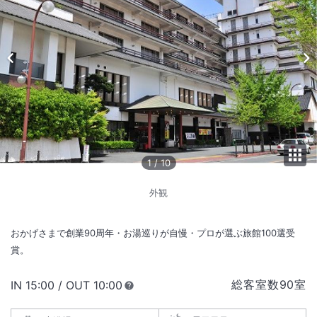
1
/
10
外観
おかげさまで創業90周年・お湯巡りが自慢・プロが選ぶ旅館100選受
賞。
総客室数
90
室
IN
チェックイン
15:00
/ OUT
チェックアウト
10:00