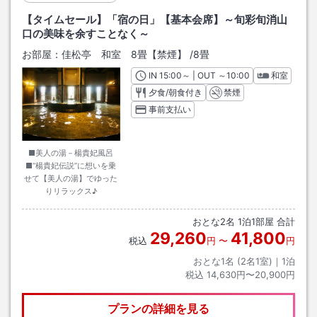
【タイムセール】「宿の日」【基本会席】～旬彩旬消山
口の美味を余すことなく～
お部屋：
佳松亭 和室 8畳【禁煙】
/
8畳
IN
チェックイン
15:00
～ | OUT
チェックアウト
～
10:00
和室
夕食/朝食付き
禁煙
事前支払い
■美人の湯－楊貴妃風呂
■“楊貴妃伝説”に想いを乗
せて【美人の湯】でゆった
りリラックス♪
おとな
2
名
1
泊
1
部屋 合計
29,260
41,800
税込
円
〜
円
おとな1名 (
2
名1室)｜
1
泊
税込
14,630円〜20,900円
プランの詳細を見る