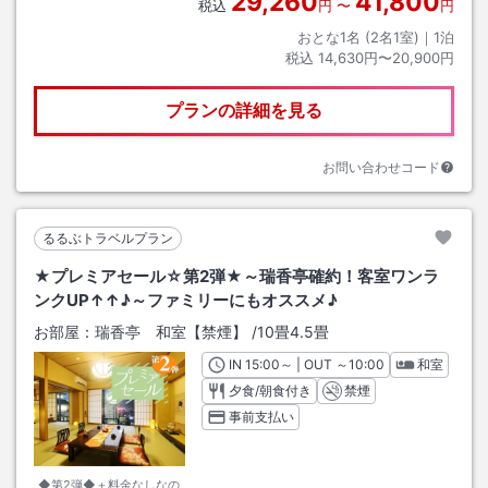
29,260
41,800
税込
円
〜
円
おとな1名 (
2
名1室)｜
1
泊
税込
14,630円〜20,900円
プランの詳細を見る
お問い合わせコード
るるぶトラベルプラン
★プレミアセール☆第2弾★～瑞香亭確約！客室ワンラ
ンクUP↑↑♪～ファミリーにもオススメ♪
お部屋：
瑞香亭 和室【禁煙】
/
10畳4.5畳
IN
チェックイン
15:00
～ | OUT
チェックアウト
～
10:00
和室
夕食/朝食付き
禁煙
事前支払い
◆第2弾◆＋料金なしなの