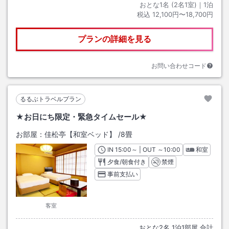
おとな1名 (
2
名1室)｜
1
泊
税込
12,100円〜18,700円
プランの詳細を見る
お問い合わせコード
るるぶトラベルプラン
★お日にち限定・緊急タイムセール★
お部屋：
佳松亭【和室ベッド】
/
8畳
IN
チェックイン
15:00
～ | OUT
チェックアウト
～
10:00
和室
夕食/朝食付き
禁煙
事前支払い
客室
おとな
2
名
1
泊
1
部屋 合計