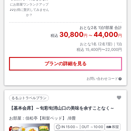
にお部屋ワンランクアップ
♪♪お得に贅沢してみません
か？
おとな
2
名
1
泊
1
部屋 合計
30,800
44,000
税込
円
〜
円
おとな1名 (
2
名1室)｜
1
泊
税込
15,400円〜22,000円
プランの詳細を見る
お問い合わせコード
るるぶトラベルプラン
【基本会席】～旬彩旬消山口の美味を余すことなく～
お部屋：
佳松亭【和室ベッド】
/
8畳
IN
チェックイン
15:00
～ | OUT
チェックアウト
～
10:00
和室