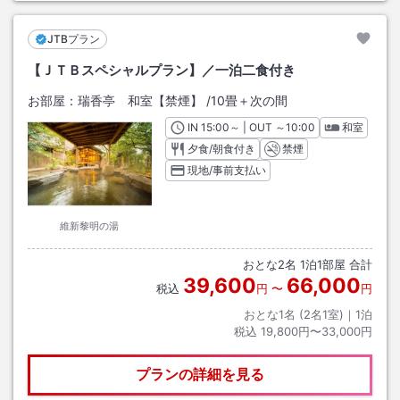
JTBプラン
【ＪＴＢスペシャルプラン】／一泊二食付き
お部屋：
瑞香亭 和室【禁煙】
/
10畳＋次の間
IN
チェックイン
15:00
～ | OUT
チェックアウト
～
10:00
和室
夕食/朝食付き
禁煙
現地/事前支払い
維新黎明の湯
おとな
2
名
1
泊
1
部屋 合計
39,600
66,000
税込
円
〜
円
おとな1名 (
2
名1室)｜
1
泊
税込
19,800円〜33,000円
プランの詳細を見る