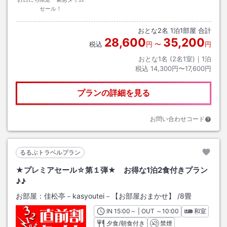
セール！
おとな
2
名
1
泊
1
部屋 合計
28,600
35,200
税込
円
〜
円
おとな1名 (
2
名1室)｜
1
泊
税込
14,300円〜17,600円
プランの詳細を見る
お問い合わせコード
るるぶトラベルプラン
★プレミアセール☆第１弾★ お得な1泊2食付きプラン
♪♪
お部屋：
佳松亭－kasyoutei－【お部屋おまかせ】
/
8畳
IN
チェックイン
15:00
～ | OUT
チェックアウト
～
10:00
和室
夕食/朝食付き
禁煙