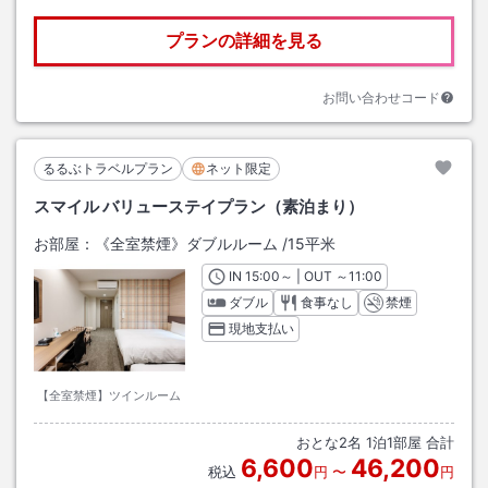
プランの詳細を見る
お問い合わせコード
るるぶトラベルプラン
ネット限定
スマイル バリューステイプラン（素泊まり）
お部屋：
《全室禁煙》ダブルルーム
/
15平米
IN
チェックイン
15:00
～ | OUT
チェックアウト
～
11:00
ダブル
食事なし
禁煙
現地支払い
【全室禁煙】ツインルーム
おとな
2
名
1
泊
1
部屋 合計
6,600
46,200
税込
円
〜
円