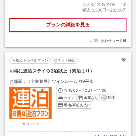
おとな1名 (
2
名1室)｜
1
泊
税込
3,300円〜23,100円
プランの詳細を見る
お問い合わせコード
るるぶトラベルプラン
ネット限定
お得に連泊ステイ◇2泊以上（素泊まり）
お部屋：
《全室禁煙》ツインルーム
/
19平米
IN
チェックイン
15:00
～ | OUT
チェックアウト
～
11:00
ツイン
食事なし
禁煙
現地/事前支払い
連泊ステイ