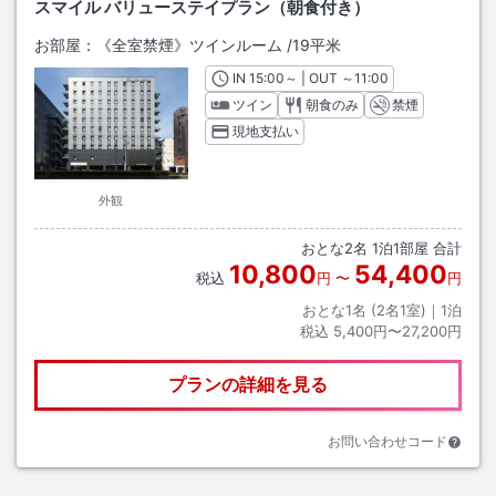
スマイル バリューステイプラン（朝食付き）
お部屋：
《全室禁煙》ツインルーム
/
19平米
IN
チェックイン
15:00
～ | OUT
チェックアウト
～
11:00
ツイン
朝食のみ
禁煙
現地支払い
外観
おとな
2
名
1
泊
1
部屋 合計
10,800
54,400
税込
円
〜
円
おとな1名 (
2
名1室)｜
1
泊
税込
5,400円〜27,200円
プランの詳細を見る
お問い合わせコード