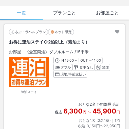
一覧
プランごと
お部屋ごと
るるぶトラベルプラン
ネット限定
お得に連泊ステイ◇2泊以上（素泊まり）
お部屋：
《全室禁煙》ダブルルーム
/
15平米
IN
チェックイン
15:00
～ | OUT
チェックアウト
～
11:00
ダブル
食事なし
禁煙
現地/事前支払い
連泊ステイ
おとな
2
名
1
泊
1
部屋 合計
6,300
45,900
税込
円
〜
円
おとな1名 (
2
名1室)｜
1
泊
税込
3,150円〜22,950円