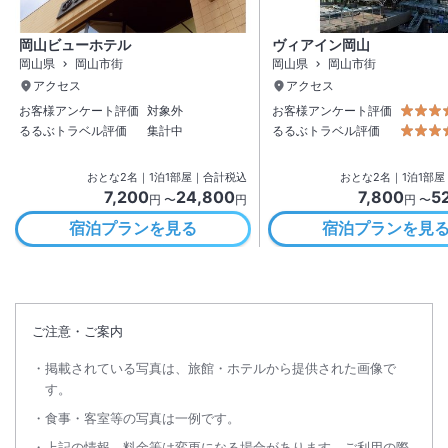
岡山ビューホテル
ヴィアイン岡山
岡山県
岡山市街
岡山県
岡山市街
アクセス
アクセス
お客様アンケート評価
対象外
お客様アンケート評価
るるぶトラベル評価
集計中
るるぶトラベル評価
おとな
2
名
｜
1
泊
1
部屋｜合計税込
おとな
2
名
｜
1
泊
1
部屋
7,200
24,800
7,800
5
円 〜
円
円 〜
宿泊プランを見る
宿泊プランを見
ご注意・ご案内
掲載されている写真は、旅館・ホテルから提供された画像で
す。
食事・客室等の写真は一例です。
上記の情報、料金等は変更になる場合があります。ご利用の際