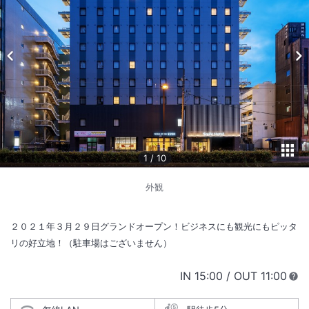
1
/
10
外観
２０２１年３月２９日グランドオープン！ビジネスにも観光にもピッタ
リの好立地！（駐車場はございません）
IN
チェックイン
15:00
/ OUT
チェック
11:00