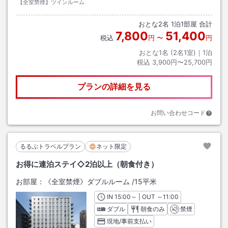
【全室禁煙】ツインルーム
おとな
2
名
1
泊
1
部屋 合計
7,800
51,400
税込
円
〜
円
おとな1名 (
2
名1室)｜
1
泊
税込
3,900円〜25,700円
プランの詳細を見る
お問い合わせコード
るるぶトラベルプラン
ネット限定
お得に連泊ステイ◇2泊以上（朝食付き）
お部屋：
《全室禁煙》ダブルルーム
/
15平米
IN
チェックイン
15:00
～ | OUT
チェックアウト
～
11:00
ダブル
朝食のみ
禁煙
現地/事前支払い