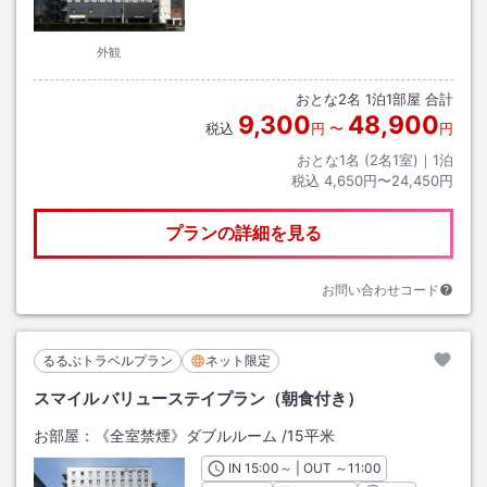
外観
おとな
2
名
1
泊
1
部屋 合計
9,300
48,900
税込
円
〜
円
おとな1名 (
2
名1室)｜
1
泊
税込
4,650円〜24,450円
プランの詳細を見る
お問い合わせコード
るるぶトラベルプラン
ネット限定
スマイル バリューステイプラン（朝食付き）
お部屋：
《全室禁煙》ダブルルーム
/
15平米
IN
チェックイン
15:00
～ | OUT
チェックアウト
～
11:00