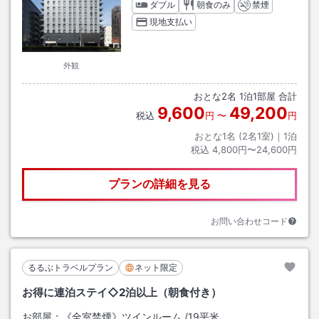
ダブル
朝食のみ
禁煙
現地支払い
外観
おとな
2
名
1
泊
1
部屋 合計
9,600
49,200
税込
円
〜
円
おとな1名 (
2
名1室)｜
1
泊
税込
4,800円〜24,600円
プランの詳細を見る
お問い合わせコード
るるぶトラベルプラン
ネット限定
お得に連泊ステイ◇2泊以上（朝食付き）
お部屋：
《全室禁煙》ツインルーム
/
19平米