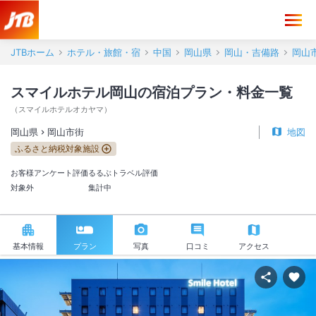
JTBホーム
ホテル・旅館・宿
中国
岡山県
岡山・吉備路
岡山
スマイルホテル岡山の宿泊プラン・料金一覧
（
スマイルホテルオカヤマ
）
岡山県
岡山市街
地図
ふるさと納税対象施設
お客様アンケート評価
るるぶトラベル評価
対象外
集計中
基本情報
プラン
写真
口コミ
アクセス