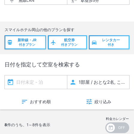
無線LAN
駅徒歩5分
スマイルホテル岡山
の他のプランを探す
新幹線・JR
航空券
レンタカー
付きプラン
付きプラン
付き
日付を指定して空室を検索する
おすすめ順
絞り込み
料金カレンダー
8
件のうち、
1～8
件を表示