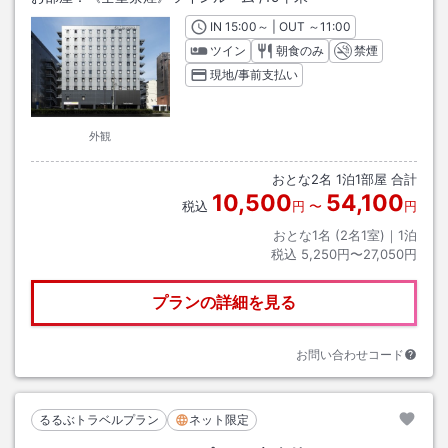
IN
チェックイン
15:00
～ | OUT
チェックアウト
～
11:00
ツイン
朝食のみ
禁煙
現地/事前支払い
外観
おとな
2
名
1
泊
1
部屋 合計
10,500
54,100
税込
円
〜
円
おとな1名 (
2
名1室)｜
1
泊
税込
5,250円〜27,050円
プランの詳細を見る
お問い合わせコード
るるぶトラベルプラン
ネット限定