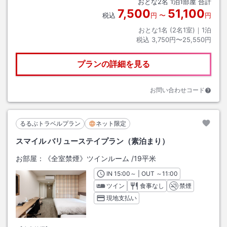
おとな
2
名
1
泊
1
部屋 合計
7,500
51,100
税込
円
〜
円
おとな1名 (
2
名1室)｜
1
泊
税込
3,750円〜25,550円
プランの詳細を見る
お問い合わせコード
るるぶトラベルプラン
ネット限定
スマイル バリューステイプラン（素泊まり）
お部屋：
《全室禁煙》ツインルーム
/
19平米
IN
チェックイン
15:00
～ | OUT
チェックアウト
～
11:00
ツイン
食事なし
禁煙
現地支払い