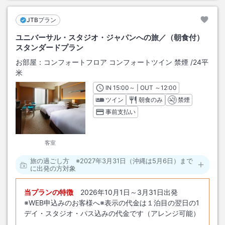
JTBプラン
ユニバーサル・スタジオ・ジャパンへの旅／（朝食付）
スタンダードプラン
お部屋：
コンフォートフロア コンフォートツイン 禁煙
/
24平
米
IN
チェックイン
15:00
～ | OUT
チェックアウト
～
12:00
ツイン
朝食のみ
禁煙
事前支払い
客室
旅の過ごし方 ※2027年3月31日（沖縄は5月6日）まで
に出発の方対象
当プランの特徴
2026年10月1日～3月31日出発
※WEB申込みのお客様へ※表示の代金は１泊目の翌日の1
デイ・スタジオ・パス込みの代金です（アレンジ可能）