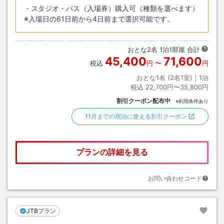
・スタジオ・パス（入場券）購入可（種類を選べます）
※入場日の61日前から4日前まで選択可能です。
おとな
2
名
1
泊
1
部屋 合計
45,400
71,600
税込
円
〜
円
おとな1名 (
2
名1室)｜
1
泊
税込
22,700円〜35,800円
割引クーポン配布中
※利用条件あり
11月までの宿泊に使える割引クーポン
プランの詳細を見る
お問い合わせコード
JTBプラン