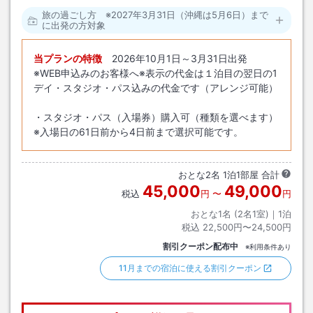
旅の過ごし方 ※2027年3月31日（沖縄は5月6日）まで
に出発の方対象
当プランの特徴
2026年10月1日～3月31日出発
※WEB申込みのお客様へ※表示の代金は１泊目の翌日の1
デイ・スタジオ・パス込みの代金です（アレンジ可能）
・スタジオ・パス（入場券）購入可（種類を選べます）
※入場日の61日前から4日前まで選択可能です。
おとな
2
名
1
泊
1
部屋 合計
45,000
49,000
税込
円
〜
円
おとな1名 (
2
名1室)｜
1
泊
税込
22,500円〜24,500円
割引クーポン配布中
※利用条件あり
11月までの宿泊に使える割引クーポン