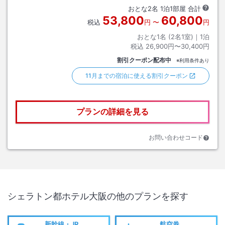
おとな
2
名
1
泊
1
部屋 合計
53,800
60,800
税込
円
〜
円
おとな1名 (
2
名1室)｜
1
泊
税込
26,900円〜30,400円
割引クーポン配布中
※利用条件あり
11月までの宿泊に使える割引クーポン
プランの詳細を見る
お問い合わせコード
シェラトン都ホテル大阪
の他のプランを探す
新幹線・JR
航空券