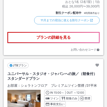
おとな1名 (
2
名1室)｜
1
泊
税込
26,000円〜39,000円
割引クーポン配布中
※利用条件あり
11月までの宿泊に使える割引クーポン
プランの詳細を見る
お問い合わせコード
JTBプラン
ユニバーサル・スタジオ・ジャパンへの旅／（朝食付）
スタンダードプラン
お部屋：
シェラトンフロア プレミアムツイン禁煙
/
31平米
IN
チェックイン
15:00
～ | OUT
チェックアウト
～
12:00
ツイン
朝食のみ
禁煙
事前支払い