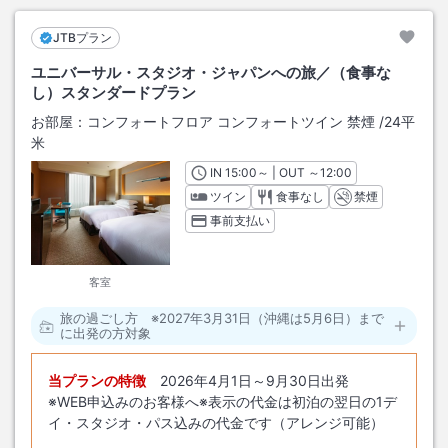
JTBプラン
ユニバーサル・スタジオ・ジャパンへの旅／（食事な
し）スタンダードプラン
お部屋：
コンフォートフロア コンフォートツイン 禁煙
/
24平
米
IN
チェックイン
15:00
～ | OUT
チェックアウト
～
12:00
ツイン
食事なし
禁煙
事前支払い
客室
旅の過ごし方 ※2027年3月31日（沖縄は5月6日）まで
に出発の方対象
当プランの特徴
2026年4月1日～9月30日出発
※WEB申込みのお客様へ※表示の代金は初泊の翌日の1デ
イ・スタジオ・パス込みの代金です（アレンジ可能）