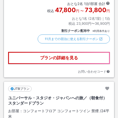
おとな
2
名
1
泊
1
部屋 合計
47,800
73,800
税込
円
〜
円
おとな1名 (
2
名1室)｜
1
泊
税込
23,900円〜36,900円
割引クーポン配布中
※利用条件あり
11月までの宿泊に使える割引クーポン
プランの詳細を見る
お問い合わせコード
JTBプラン
ユニバーサル・スタジオ・ジャパンへの旅／（朝食付）
スタンダードプラン
お部屋：
コンフォートフロア コンフォートツイン 禁煙
/
24平
米