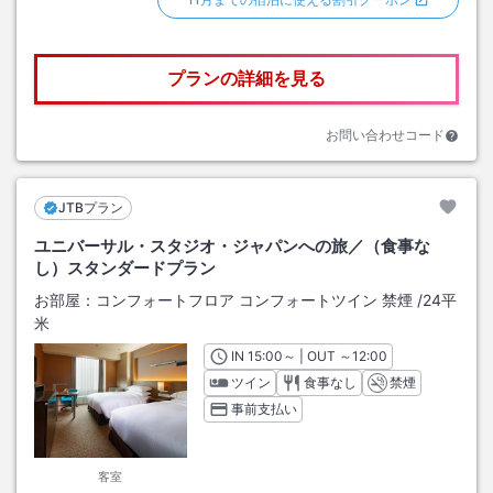
プランの詳細を見る
お問い合わせコード
JTBプラン
ユニバーサル・スタジオ・ジャパンへの旅／（食事な
し）スタンダードプラン
お部屋：
コンフォートフロア コンフォートツイン 禁煙
/
24平
米
IN
チェックイン
15:00
～ | OUT
チェックアウト
～
12:00
ツイン
食事なし
禁煙
事前支払い
客室