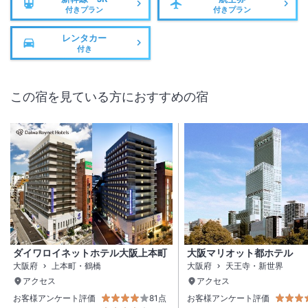
付きプラン
付きプラン
レンタカー
付き
この宿を見ている方におすすめの宿
ダイワロイネットホテル大阪上本町
大阪マリオット都ホテル
大阪府
上本町・鶴橋
大阪府
天王寺・新世界
アクセス
アクセス
お客様アンケート評価
81点
お客様アンケート評価