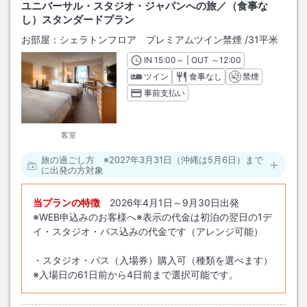
ユニバーサル・スタジオ・ジャパンへの旅／（食事な
し）スタンダードプラン
お部屋：
シェラトンフロア プレミアムツイン禁煙
/
31平米
IN
チェックイン
15:00
～ | OUT
チェックアウト
～
12:00
ツイン
食事なし
禁煙
事前支払い
客室
旅の過ごし方 ※2027年3月31日（沖縄は5月6日）まで
に出発の方対象
当プランの特徴
2026年4月1日～9月30日出発
※WEB申込みのお客様へ※表示の代金は初泊の翌日の1デ
イ・スタジオ・パス込みの代金です（アレンジ可能）
・スタジオ・パス（入場券）購入可（種類を選べます）
※入場日の61日前から4日前まで選択可能です。