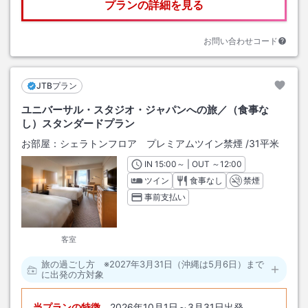
プランの詳細を見る
お問い合わせコード
JTBプラン
ユニバーサル・スタジオ・ジャパンへの旅／（食事な
し）スタンダードプラン
お部屋：
シェラトンフロア プレミアムツイン禁煙
/
31平米
IN
チェックイン
15:00
～ | OUT
チェックアウト
～
12:00
ツイン
食事なし
禁煙
事前支払い
客室
旅の過ごし方 ※2027年3月31日（沖縄は5月6日）まで
に出発の方対象
当プランの特徴
2026年10月1日～3月31日出発