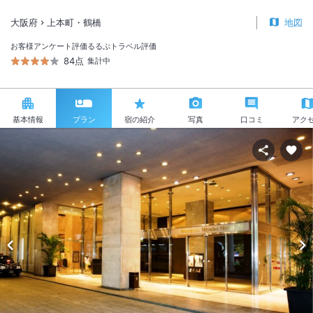
大阪府
上本町・鶴橋
地図
お客様アンケート評価
るるぶトラベル評価
84点
集計中
基本情報
プラン
宿の紹介
写真
口コミ
アク