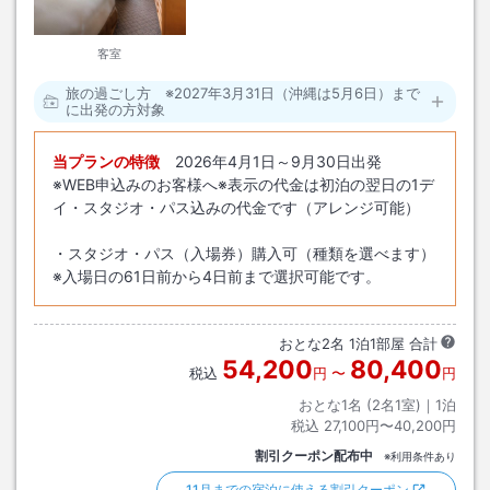
客室
旅の過ごし方 ※2027年3月31日（沖縄は5月6日）まで
に出発の方対象
当プランの特徴
2026年4月1日～9月30日出発
※WEB申込みのお客様へ※表示の代金は初泊の翌日の1デ
イ・スタジオ・パス込みの代金です（アレンジ可能）
・スタジオ・パス（入場券）購入可（種類を選べます）
※入場日の61日前から4日前まで選択可能です。
おとな
2
名
1
泊
1
部屋 合計
54,200
80,400
税込
円
〜
円
おとな1名 (
2
名1室)｜
1
泊
税込
27,100円〜40,200円
割引クーポン配布中
※利用条件あり
11月までの宿泊に使える割引クーポン