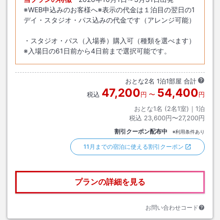
※WEB申込みのお客様へ※表示の代金は１泊目の翌日の1
デイ・スタジオ・パス込みの代金です（アレンジ可能）
・スタジオ・パス（入場券）購入可（種類を選べます）
※入場日の61日前から4日前まで選択可能です。
おとな
2
名
1
泊
1
部屋 合計
47,200
54,400
税込
円
〜
円
おとな1名 (
2
名1室)｜
1
泊
税込
23,600円〜27,200円
割引クーポン配布中
※利用条件あり
11月までの宿泊に使える割引クーポン
プランの詳細を見る
お問い合わせコード