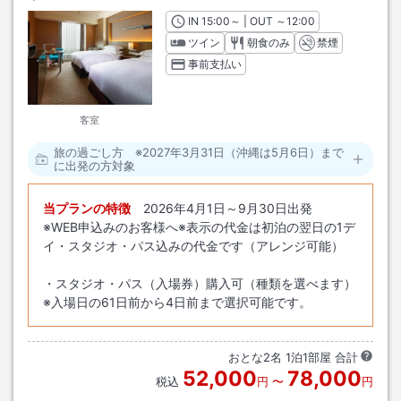
IN
チェックイン
15:00
～ | OUT
チェックアウト
～
12:00
ツイン
朝食のみ
禁煙
事前支払い
客室
旅の過ごし方 ※2027年3月31日（沖縄は5月6日）まで
に出発の方対象
当プランの特徴
2026年4月1日～9月30日出発
※WEB申込みのお客様へ※表示の代金は初泊の翌日の1デ
イ・スタジオ・パス込みの代金です（アレンジ可能）
・スタジオ・パス（入場券）購入可（種類を選べます）
※入場日の61日前から4日前まで選択可能です。
おとな
2
名
1
泊
1
部屋 合計
52,000
78,000
税込
円
〜
円