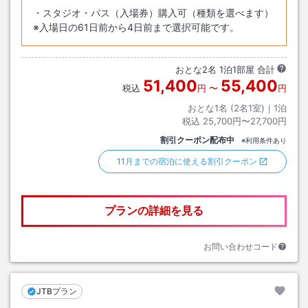
・スタジオ・パス（入場券）購入可（種類を選べます）
※入場日の61日前から4日前まで選択可能です。
おとな
2
名
1
泊
1
部屋 合計
51,400
55,400
税込
円
〜
円
おとな1名 (
2
名1室)｜
1
泊
税込
25,700円〜27,700円
割引クーポン配布中
※利用条件あり
11月までの宿泊に使える割引クーポン
プランの詳細を見る
お問い合わせコード
JTBプラン