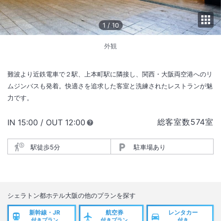
1
/
10
外観
難波より近鉄電車で２駅、上本町駅に隣接し、関西・大阪両空港へのリ
ムジンバスも発着。快適さを追求した客室と洗練されたレストランが魅
力です。
総客室数
574
室
IN
チェックイン
15:00
/ OUT
チェックアウト
12:00
駅徒歩5分
駐車場あり
シェラトン都ホテル大阪
の他のプランを探す
新幹線・JR
航空券
レンタカー
付きプラン
付きプラン
付き