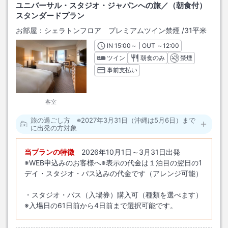
ユニバーサル・スタジオ・ジャパンへの旅／（朝食付）
スタンダードプラン
お部屋：
シェラトンフロア プレミアムツイン禁煙
/
31平米
IN
チェックイン
15:00
～ | OUT
チェックアウト
～
12:00
ツイン
朝食のみ
禁煙
事前支払い
客室
旅の過ごし方 ※2027年3月31日（沖縄は5月6日）まで
に出発の方対象
当プランの特徴
2026年10月1日～3月31日出発
※WEB申込みのお客様へ※表示の代金は１泊目の翌日の1
デイ・スタジオ・パス込みの代金です（アレンジ可能）
・スタジオ・パス（入場券）購入可（種類を選べます）
※入場日の61日前から4日前まで選択可能です。