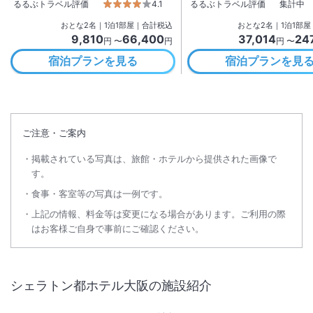
るるぶトラベル評価
4.1
るるぶトラベル評価
集計中
おとな
2
名
｜
1
泊
1
部屋｜合計税込
おとな
2
名
｜
1
泊
1
部屋
9,810
66,400
37,014
24
円 〜
円
円 〜
宿泊プランを見る
宿泊プランを見
ご注意・ご案内
掲載されている写真は、旅館・ホテルから提供された画像で
す。
食事・客室等の写真は一例です。
上記の情報、料金等は変更になる場合があります。ご利用の際
はお客様ご自身で事前にご確認ください。
シェラトン都ホテル大阪
の施設紹介