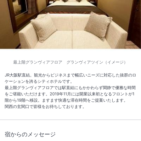
1
/
10
外観
ＪＲ大阪駅直結の快適空間と上質なサービス、料理で至福のひととき
を。
最上階グランヴィアフロア グランヴィアツイン（イメージ）
最上階（２７階）には高品質客室階「グランヴィアフロア」をご準備。
JR大阪駅直結。観光からビジネスまで幅広いニーズに対応した抜群のロ
総客室数
726
室
IN
チェックイン
15:00
/ OUT
チェックアウト
12:00
ケーションを誇るシティホテルです。
最上階グランヴィアフロアでは駅直結にもかかわらず閑静で優雅な時間
をご堪能いただけます。2019年11月には開業以来初となるフロントが1
駅徒歩5分
駐車場あり
階から19階へ移設。ますます快適な滞在時間をご提案いたします。
関西の玄関口で皆様をお待ちしております。
サステナビリティへの取り組み
宿からのメッセージ
施設からのお知らせ