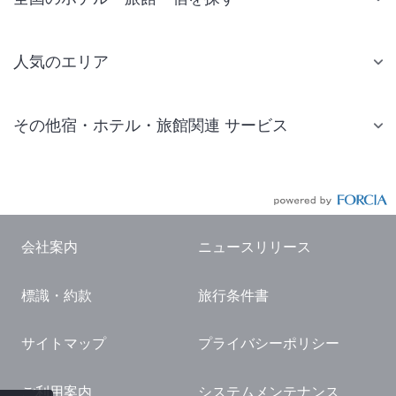
人気のエリア
札幌 ホテル
その他宿・ホテル・旅館関連 サービス
仙台 ホテル
国内旅行・国内ツアー
東京ディズニーリゾート(R)周辺 ホテル
JR・新幹線付きツアー
東京 ホテル
航空券付きツアー
東京ドーム ホテル
会社案内
ニュースリリース
現地観光・レジャーチケット
新宿 ホテル
標識・約款
旅行条件書
国内観光ガイド
横浜 ホテル
旅行・観光情報
熱海 ホテル
サイトマップ
プライバシーポリシー
名古屋 ホテル
ご利用案内
システムメンテナンス