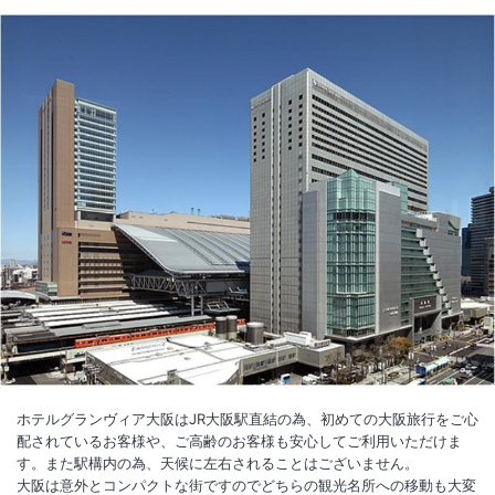
■大阪府宿泊税につきまして
当ホテルでは宿泊税別の料金表記とさせていただいております。
チェックイン時にフロントにて宿泊税を追加した金額でご精算いいただ
く必要がございますので、ご了承お願い申し上げます。
※現地決済ではない場合も、宿泊税のみ現地にてご精算お願いいたしま
す。
●宿泊税率については大阪府のHPをご確認ください。
●課税対象となるもの（宿泊料金に含まれるもの）
※宿泊料金及び宿泊料金に加算されるサービス料
●課税対象外（宿泊料金に含まれないもの）
※重要なお知らせです。必ず続きをご確認ください。
※消費税等に相当する金額
※宿泊以外のサービスに相当する金額
ホテルグランヴィア大阪はJR大阪駅直結の為、初めての大阪旅行をご心
（食事、会議室、ランドリーサービス、駐車場、電話の利用などに係る
配されているお客様や、ご高齢のお客様も安心してご利用いただけま
料金）
す。また駅構内の為、天候に左右されることはございません。
大阪は意外とコンパクトな街ですのでどちらの観光名所への移動も大変