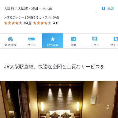
大阪府
大阪駅・梅田・中之島
地図
お客様アンケート評価
るるぶトラベル評価
84点
4.0
基本情報
プラン
宿の紹介
写真
口コミ
アク
JR大阪駅直結。快適な空間と上質なサービスを