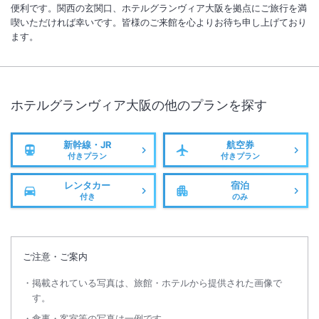
大阪府宿泊税の概要は、大阪府ＷＥＢサイト（大阪府宿泊税で検索）を
便利です。関西の玄関口、ホテルグランヴィア大阪を拠点にご旅行を満
ご覧ください。
喫いただければ幸いです。皆様のご来館を心よりお待ち申し上げており
ます。
■レストランの営業内容などの詳細はホテル公式ホームページをご確認
ください。
ホテルグランヴィア大阪
の他のプランを探す
新幹線・JR
航空券
付きプラン
付きプラン
レンタカー
宿泊
付き
のみ
ご注意・ご案内
掲載されている写真は、旅館・ホテルから提供された画像で
す。
食事・客室等の写真は一例です。