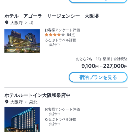
ホテル アゴーラ リージェンシー 大阪堺
大阪府
堺
お客様アンケート評価
84点
るるぶトラベル評価
集計中
おとな
2
名
｜
1
泊
1
部屋｜合計税込
9,100
227,000
円 ～
円
宿泊プランを見る
ホテルルートイン大阪和泉府中
大阪府
泉北
お客様アンケート評価
集計中
るるぶトラベル評価
集計中