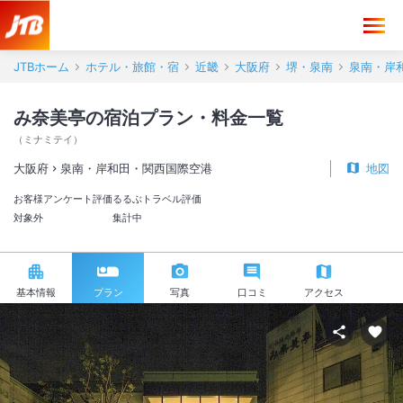
JTBホーム
ホテル・旅館・宿
近畿
大阪府
堺・泉南
泉南・岸
み奈美亭の宿泊プラン・料金一覧
（
ミナミテイ
）
大阪府
泉南・岸和田・関西国際空港
地図
お客様アンケート評価
るるぶトラベル評価
対象外
集計中
基本情報
プラン
写真
口コミ
アクセス