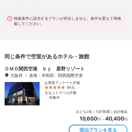
検索条件に該当するプランが存在しません。条件を変えて再検
索してください。
同じ条件で空室があるホテル・旅館
ＯＭＯ関西空港 ｂｙ 星野リゾート
大阪府
泉南・岸和田・関西国際空港
お客様アンケート評価
84点
るるぶトラベル評価
対象外
おとな
2
名
｜
1
泊
1
部屋｜合計税込
10,600
40,400
円 ～
円
宿泊プランを見る