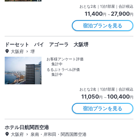
おとな
2
名
｜
1
泊
1
部屋｜合計税込
11,400
27,900
円 ～
円
宿泊プランを見る
ドーセット バイ アゴーラ 大阪堺
大阪府
堺
お客様アンケート評価
集計中
るるぶトラベル評価
集計中
おとな
2
名
｜
1
泊
1
部屋｜合計税込
11,050
100,400
円 ～
円
宿泊プランを見る
ホテル日航関西空港
大阪府
泉南・岸和田・関西国際空港