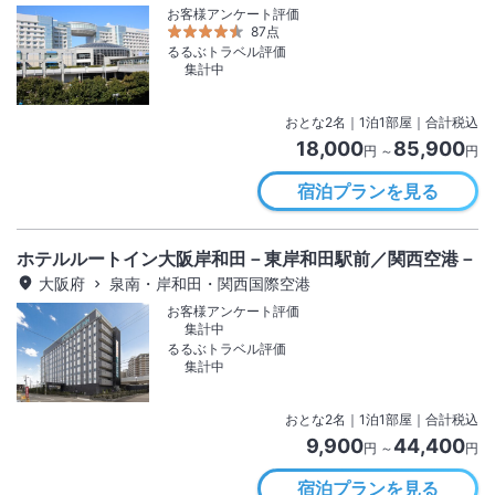
お客様アンケート評価
87点
るるぶトラベル評価
集計中
おとな
2
名
｜
1
泊
1
部屋｜合計税込
18,000
85,900
円 ～
円
宿泊プランを見る
ホテルルートイン大阪岸和田－東岸和田駅前／関西空港－
大阪府
泉南・岸和田・関西国際空港
お客様アンケート評価
集計中
るるぶトラベル評価
集計中
おとな
2
名
｜
1
泊
1
部屋｜合計税込
9,900
44,400
円 ～
円
宿泊プランを見る