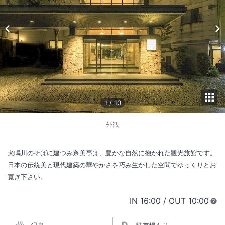
1
/
10
外観
犬鳴川のそばに建つみ奈美亭は、豊かな自然に抱かれた観光旅館です。
日本の伝統美と現代建築の華やかさを巧み生かした空間でゆっくりとお
寛ぎ下さい。
IN
チェックイン
16:00
/ OUT
チェック
10:00