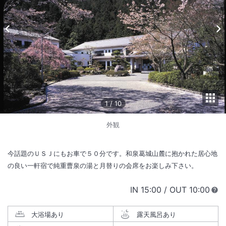
1
/
10
外観
今話題のＵＳＪにもお車で５０分です。和泉葛城山麓に抱かれた居心地
の良い一軒宿で純重曹泉の湯と月替りの会席をお楽しみ下さい。
IN
チェックイン
15:00
/ OUT
チェック
10:00
大浴場あり
露天風呂あり