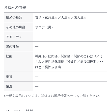
お風呂の情報
風呂の種類
貸切・家族風呂／大風呂／露天風呂
その他の風呂
サウナ（男）
アメニティ
―
湯の種類
―
効能
神経痛／筋肉痛／関節痛／関節のこわばり／う
ちみ／慢性消化器病／冷え性／病後回復期／や
けど／慢性皮膚病
泉質
―
泉温
―
※一部を表示しています。詳細はお風呂情報ページをご覧ください。