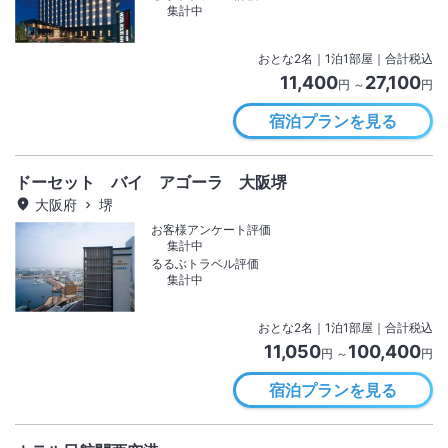
集計中
おとな
2
名
｜
1
泊
1
部屋｜合計税込
11,400
27,100
円 ～
円
宿泊プランを見る
ドーセット バイ アゴーラ 大阪堺
大阪府
堺
お客様アンケート評価
集計中
るるぶトラベル評価
集計中
おとな
2
名
｜
1
泊
1
部屋｜合計税込
11,050
100,400
円 ～
円
宿泊プランを見る