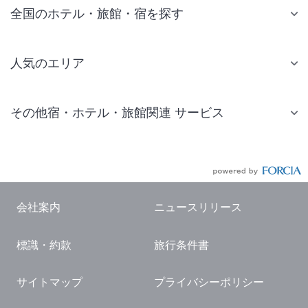
全国のホテル・旅館・宿を探す
人気のエリア
札幌 ホテル
その他宿・ホテル・旅館関連 サービス
仙台 ホテル
国内旅行・国内ツアー
東京ディズニーリゾート(R)周辺 ホテル
JR・新幹線付きツアー
東京 ホテル
航空券付きツアー
東京ドーム ホテル
会社案内
ニュースリリース
現地観光・レジャーチケット
新宿 ホテル
標識・約款
旅行条件書
国内観光ガイド
横浜 ホテル
旅行・観光情報
熱海 ホテル
サイトマップ
プライバシーポリシー
名古屋 ホテル