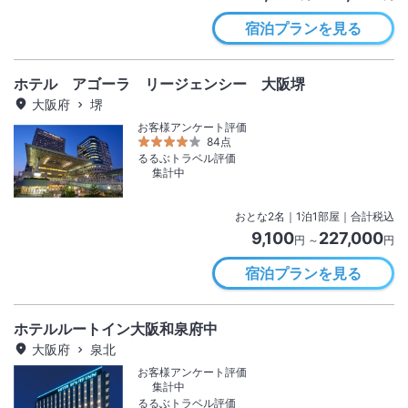
宿泊プランを見る
ホテル アゴーラ リージェンシー 大阪堺
大阪府
堺
お客様アンケート評価
84点
るるぶトラベル評価
集計中
おとな
2
名
｜
1
泊
1
部屋｜合計税込
9,100
227,000
円 ～
円
宿泊プランを見る
ホテルルートイン大阪和泉府中
大阪府
泉北
お客様アンケート評価
集計中
るるぶトラベル評価