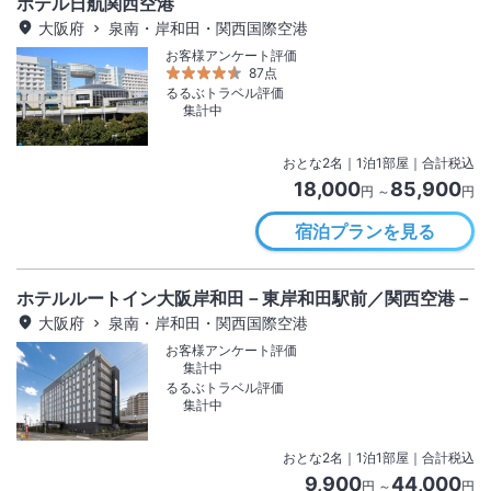
ホテル日航関西空港
大阪府
泉南・岸和田・関西国際空港
お客様アンケート評価
87点
るるぶトラベル評価
集計中
おとな
2
名
｜
1
泊
1
部屋｜合計税込
18,000
85,900
円 ～
円
宿泊プランを見る
ホテルルートイン大阪岸和田－東岸和田駅前／関西空港－
大阪府
泉南・岸和田・関西国際空港
お客様アンケート評価
集計中
るるぶトラベル評価
集計中
おとな
2
名
｜
1
泊
1
部屋｜合計税込
9,900
44,000
円 ～
円