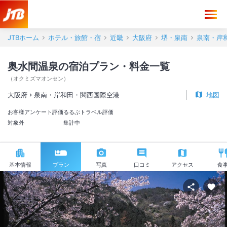
JTBホーム
ホテル・旅館・宿
近畿
大阪府
堺・泉南
泉南・岸
奥水間温泉の宿泊プラン・料金一覧
（
オクミズマオンセン
）
大阪府
泉南・岸和田・関西国際空港
地図
お客様アンケート評価
るるぶトラベル評価
対象外
集計中
基本情報
プラン
写真
口コミ
アクセス
食