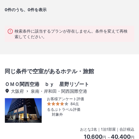
0
件のうち、0件を表示
検索条件に該当するプランが存在しません。条件を変えて再検
索してください。
同じ条件で空室があるホテル・旅館
ＯＭＯ関西空港 ｂｙ 星野リゾート
大阪府
泉南・岸和田・関西国際空港
お客様アンケート評価
84点
るるぶトラベル評価
対象外
おとな
2
名
｜
1
泊
1
部屋｜合計税込
10,600
40,400
円 ～
円