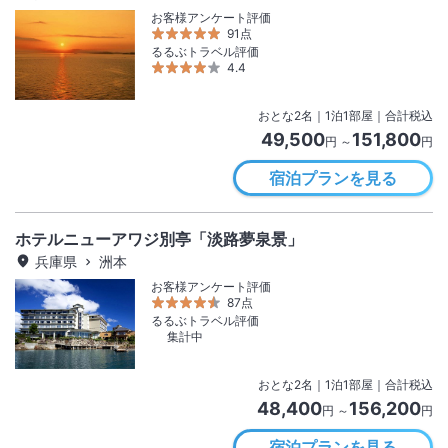
お客様アンケート評価
91点
るるぶトラベル評価
4.4
おとな
2
名
｜
1
泊
1
部屋｜合計税込
49,500
151,800
円 ～
円
宿泊プランを見る
ホテルニューアワジ別亭「淡路夢泉景」
兵庫県
洲本
お客様アンケート評価
87点
るるぶトラベル評価
集計中
おとな
2
名
｜
1
泊
1
部屋｜合計税込
48,400
156,200
円 ～
円
宿泊プランを見る