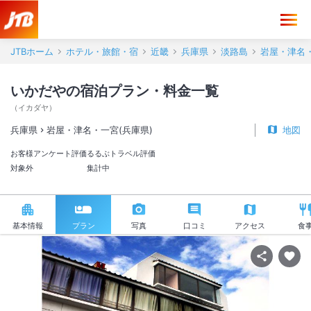
JTBホーム
ホテル・旅館・宿
近畿
兵庫県
淡路島
岩屋・津名・
いかだやの宿泊プラン・料金一覧
（
イカダヤ
）
兵庫県
岩屋・津名・一宮(兵庫県)
地図
お客様アンケート評価
るるぶトラベル評価
対象外
集計中
基本情報
プラン
写真
口コミ
アクセス
食