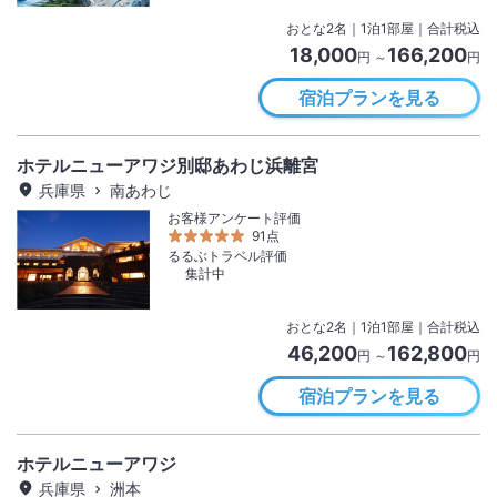
おとな
2
名
｜
1
泊
1
部屋｜合計税込
18,000
166,200
円 ～
円
宿泊プランを見る
ホテルニューアワジ別邸あわじ浜離宮
兵庫県
南あわじ
お客様アンケート評価
91点
るるぶトラベル評価
集計中
おとな
2
名
｜
1
泊
1
部屋｜合計税込
46,200
162,800
円 ～
円
宿泊プランを見る
ホテルニューアワジ
兵庫県
洲本