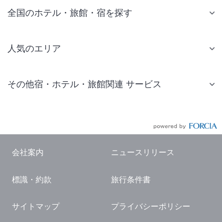
全国のホテル・旅館・宿を探す
人気のエリア
札幌 ホテル
その他宿・ホテル・旅館関連 サービス
仙台 ホテル
国内旅行・国内ツアー
東京ディズニーリゾート(R)周辺 ホテル
JR・新幹線付きツアー
東京 ホテル
航空券付きツアー
東京ドーム ホテル
会社案内
ニュースリリース
現地観光・レジャーチケット
新宿 ホテル
標識・約款
旅行条件書
国内観光ガイド
横浜 ホテル
旅行・観光情報
熱海 ホテル
サイトマップ
プライバシーポリシー