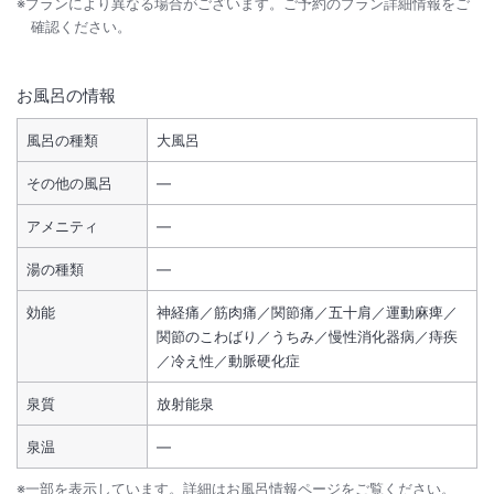
※プランにより異なる場合がございます。ご予約のプラン詳細情報をご
確認ください。
お風呂の情報
風呂の種類
大風呂
その他の風呂
―
アメニティ
―
湯の種類
―
効能
神経痛／筋肉痛／関節痛／五十肩／運動麻痺／
関節のこわばり／うちみ／慢性消化器病／痔疾
／冷え性／動脈硬化症
泉質
放射能泉
泉温
―
※一部を表示しています。詳細はお風呂情報ページをご覧ください。