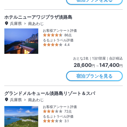
ホテルニューアワジプラザ淡路島
兵庫県
南あわじ
お客様アンケート評価
86点
るるぶトラベル評価
4.4
おとな
2
名
｜
1
泊
1
部屋｜合計税込
28,600
147,400
円 ～
円
宿泊プランを見る
グランドメルキュール淡路島リゾート＆スパ
兵庫県
南あわじ
お客様アンケート評価
72点
るるぶトラベル評価
3.1