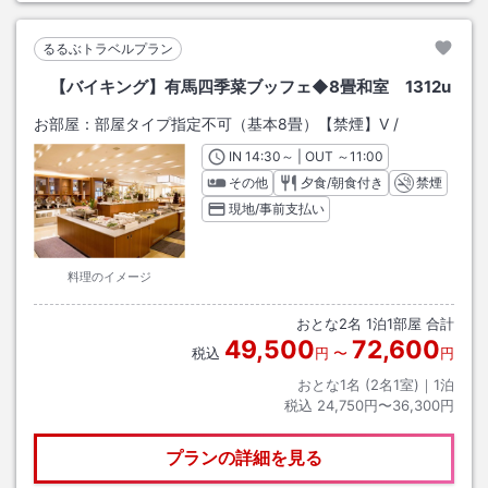
るるぶトラベルプラン
【バイキング】有馬四季菜ブッフェ◆8畳和室 1312u
お部屋：
部屋タイプ指定不可（基本8畳）【禁煙】V
/
IN
チェックイン
14:30
～ | OUT
チェックアウト
～
11:00
その他
夕食/朝食付き
禁煙
現地/事前支払い
料理のイメージ
おとな
2
名
1
泊
1
部屋 合計
49,500
72,600
税込
円
〜
円
おとな1名 (
2
名1室)｜
1
泊
税込
24,750円〜36,300円
プランの詳細を見る