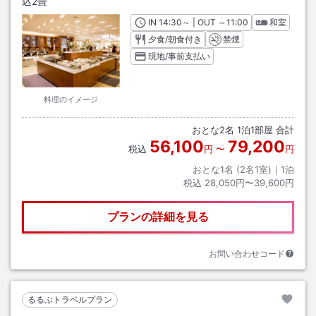
込2畳
IN
チェックイン
14:30
～ | OUT
チェックアウト
～
11:00
和室
夕食/朝食付き
禁煙
現地/事前支払い
料理のイメージ
おとな
2
名
1
泊
1
部屋 合計
56,100
79,200
税込
円
〜
円
おとな1名 (
2
名1室)｜
1
泊
税込
28,050円〜39,600円
プランの詳細を見る
お問い合わせコード
るるぶトラベルプラン