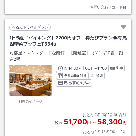
お問い合わせコード
るるぶトラベルプラン
1日5組［バイキング］2200円オフ！得たびプラン◆有馬
四季菜ブッフェT554u
お部屋：
スタンダードな南館・【禁煙室】（Ｖ）
/
10畳＋踏
込2畳
IN
チェックイン
14:30
～ | OUT
チェックアウト
～
11:00
和室
夕食/朝食付き
禁煙
現地/事前支払い
料理のイメージ
おとな
2
名
1
泊
1
部屋 合計
51,700
58,300
税込
円
〜
円
おとな1名 (
2
名1室)｜
1
泊