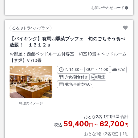
お問い合わせコード
るるぶトラベルプラン
【バイキング】有馬四季菜ブッフェ 旬のごちそう食べ
放題！ １３１２ｕ
お部屋：
西館ベッドルーム付客室 和室10畳＋ベッドルーム
【禁煙】V
/
10畳
IN
チェックイン
14:30
～ | OUT
チェックアウト
～
11:00
和室
夕食/朝食付き
禁煙
現地/事前支払い
料理のイメージ
おとな
2
名
1
泊
1
部屋 合計
59,400
62,700
税込
円
〜
円
おとな1名 (
2
名1室)｜
1
泊