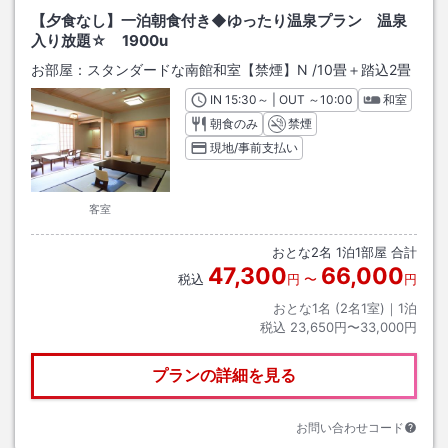
【夕食なし】一泊朝食付き◆ゆったり温泉プラン 温泉
入り放題☆ 1900u
お部屋：
スタンダードな南館和室【禁煙】N
/
10畳＋踏込2畳
IN
チェックイン
15:30
～ | OUT
チェックアウト
～
10:00
和室
朝食のみ
禁煙
現地/事前支払い
客室
おとな
2
名
1
泊
1
部屋 合計
47,300
66,000
税込
円
〜
円
おとな1名 (
2
名1室)｜
1
泊
税込
23,650円〜33,000円
プランの詳細を見る
お問い合わせコード