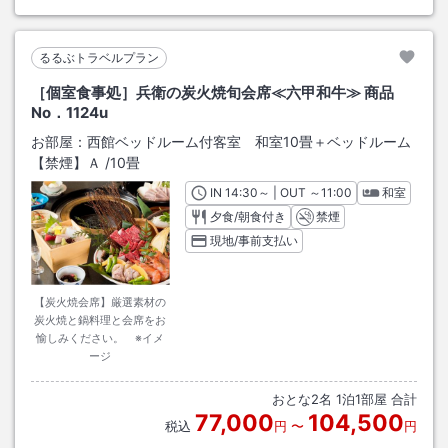
るるぶトラベルプラン
［個室食事処］兵衛の炭火焼旬会席≪六甲和牛≫ 商品
No．1124u
お部屋：
西館ベッドルーム付客室 和室10畳＋ベッドルーム
【禁煙】Ａ
/
10畳
IN
チェックイン
14:30
～ | OUT
チェックアウト
～
11:00
和室
夕食/朝食付き
禁煙
現地/事前支払い
【炭火焼会席】厳選素材の
炭火焼と鍋料理と会席をお
愉しみください。 ※イメ
ージ
おとな
2
名
1
泊
1
部屋 合計
77,000
104,500
税込
円
〜
円