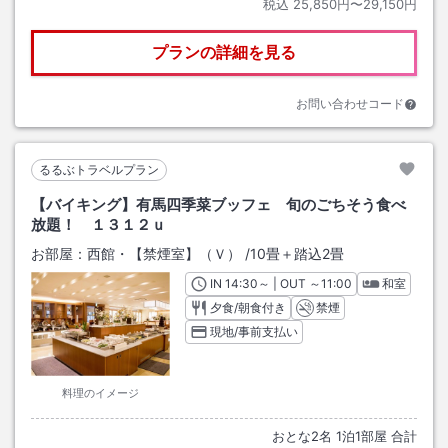
税込
25,850円〜29,150円
プランの詳細を見る
お問い合わせコード
るるぶトラベルプラン
【バイキング】有馬四季菜ブッフェ 旬のごちそう食べ
放題！ １３１２ｕ
お部屋：
西館・【禁煙室】（Ｖ）
/
10畳＋踏込2畳
IN
チェックイン
14:30
～ | OUT
チェックアウト
～
11:00
和室
夕食/朝食付き
禁煙
現地/事前支払い
料理のイメージ
おとな
2
名
1
泊
1
部屋 合計