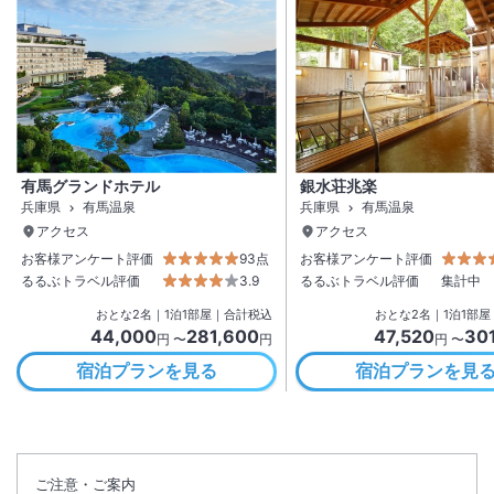
有馬グランドホテル
銀水荘兆楽
兵庫県
有馬温泉
兵庫県
有馬温泉
アクセス
アクセス
お客様アンケート評価
93点
お客様アンケート評価
るるぶトラベル評価
3.9
るるぶトラベル評価
集計中
おとな
2
名
｜
1
泊
1
部屋｜合計税込
おとな
2
名
｜
1
泊
1
部屋
44,000
281,600
47,520
30
円 〜
円
円 〜
宿泊プランを見る
宿泊プランを見
ご注意・ご案内