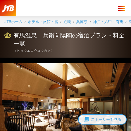
JTBホーム
ホテル・旅館・宿
近畿
兵庫県
神戸・六甲・有馬
有馬温泉 兵衛向陽閣の宿泊プラン・料金
一覧
（
ヒョウエコウヨウカク
）
ストーリーを見る