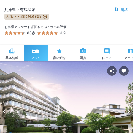
兵庫県
有馬温泉
地図
ふるさと納税対象施設
お客様アンケート評価
るるぶトラベル評価
88点
4.9
基本情報
プラン
宿の紹介
写真
口コミ
アク