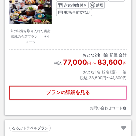
夕食/朝食付き
禁煙
現地/事前支払い
旬の味覚を取り入れた兵衛
伝統の会席プラン ※イ
メージ
おとな
2
名
1
泊
1
部屋 合計
77,000
83,600
税込
円
〜
円
おとな1名 (
2
名1室)｜
1
泊
税込
38,500円〜41,800円
プランの詳細を見る
お問い合わせコード
るるぶトラベルプラン