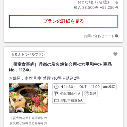
おとな1名 (
2
名1室)｜
1
泊
税込
38,500円〜52,250円
プランの詳細を見る
お問い合わせコード
るるぶトラベルプラン
［個室食事処］兵衛の炭火焼旬会席≪六甲和牛≫ 商品
No．1124u
お部屋：
南館 和室 禁煙
/
10畳＋踏込2畳
IN
チェックイン
14:30
～ | OUT
チェックアウト
～
11:00
和室
夕食/朝食付き
禁煙
現地/事前支払い
【炭火焼会席】厳選素材の
炭火焼と鍋料理と会席をお