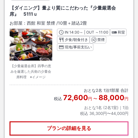
【ダイニング】量より質にこだわった『少量厳選会
席』 5111ｕ
お部屋：
西館 和室 禁煙
/
10畳＋踏込2畳
IN
チェックイン
14:30
～ | OUT
チェックアウト
～
11:00
和室
夕食/朝食付き
禁煙
現地/事前支払い
【少量厳選会席】四季の恵
みを厳選した兵衛の少量会
席料理 ※イメージ
おとな
2
名
1
泊
1
部屋 合計
72,600
88,000
税込
円
〜
円
おとな1名 (
2
名1室)｜
1
泊
税込
36,300円〜44,000円
プランの詳細を見る