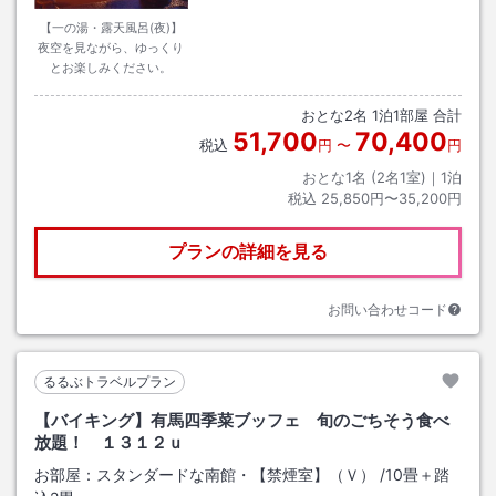
【一の湯・露天風呂(夜)】
夜空を見ながら、ゆっくり
とお楽しみください。
おとな
2
名
1
泊
1
部屋 合計
51,700
70,400
税込
円
〜
円
おとな1名 (
2
名1室)｜
1
泊
税込
25,850円〜35,200円
プランの詳細を見る
お問い合わせコード
るるぶトラベルプラン
【バイキング】有馬四季菜ブッフェ 旬のごちそう食べ
放題！ １３１２ｕ
お部屋：
スタンダードな南館・【禁煙室】（Ｖ）
/
10畳＋踏