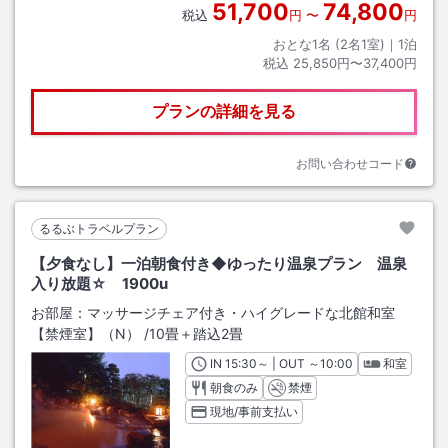
51,700
74,800
税込
円
〜
円
おとな1名 (
2
名1室)｜
1
泊
税込
25,850円〜37,400円
プランの詳細を見る
お問い合わせコード
るるぶトラベルプラン
【夕食なし】一泊朝食付き◆ゆったり温泉プラン 温泉
入り放題☆ 1900u
お部屋：
マッサージチェア付き・ハイグレードな北館和室
【禁煙室】（N）
/
10畳＋踏込2畳
IN
チェックイン
15:30
～ | OUT
チェックアウト
～
10:00
和室
朝食のみ
禁煙
現地/事前支払い