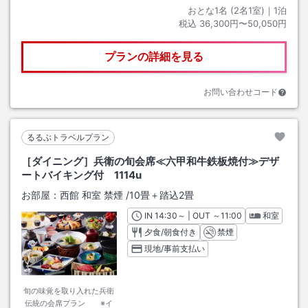
おとな1名 (
2
名1室)｜
1
泊
税込
36,300円〜50,050円
プランの詳細を見る
お問い合わせコード
るるぶトラベルプラン
［ダイニング］兵衛の旬会席≪六甲和牛鉄板焼付≫デザ
ートバイキング付 1114u
お部屋：
西館 和室 禁煙
/
10畳＋踏込2畳
IN
チェックイン
14:30
～ | OUT
チェックアウト
～
11:00
和室
夕食/朝食付き
禁煙
現地/事前支払い
旬の味覚を取り入れた兵衛
伝統の会席プラン ※イ