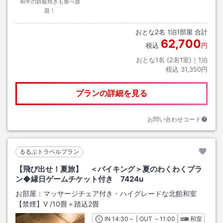
和牛の鉄板焼きも食べ放
題！
おとな
2
名
1
泊
1
部屋 合計
62,700
税込
円
おとな1名 (
2
名1室)｜
1
泊
税込
31,350円
プランの詳細を見る
お問い合わせコード
るるぶトラベルプラン
【飛び出せ！夏旅】 ＜バイキング＞夏のわくわくプラ
ン◆縁日ゲームチケット付き 7424u
お部屋：
マッサージチェア付き・ハイグレードな北館和室
【禁煙】V
/
10畳＋踏込2畳
IN
チェックイン
14:30
～ | OUT
チェックアウト
～
11:00
和室