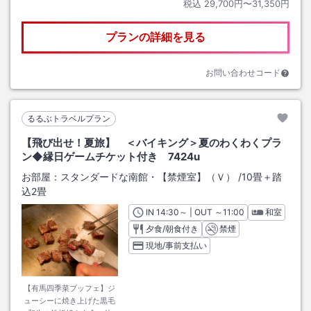
税込
29,700円〜31,350円
プランの詳細を見る
お問い合わせコード
るるぶトラベルプラン
【飛び出せ！夏旅】 ＜バイキング＞夏のわくわくプラ
ン◆縁日ゲームチケット付き 7424u
お部屋：
スタンダードな南館・【禁煙室】（Ｖ）
/
10畳＋踏
込2畳
IN
チェックイン
14:30
～ | OUT
チェックアウト
～
11:00
和室
夕食/朝食付き
禁煙
現地/事前支払い
【有馬四季菜ブッフェ】ジ
ューシーに焼き上げた黒毛