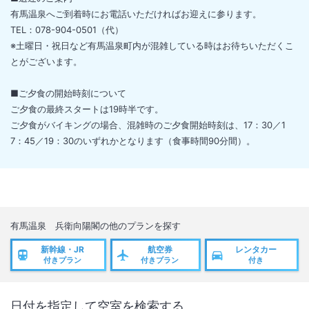
有馬温泉へご到着時にお電話いただければお迎えに参ります。
TEL：078-904-0501（代）
※土曜日・祝日など有馬温泉町内が混雑している時はお待ちいただくこ
とがございます。
■ご夕食の開始時刻について
ご夕食の最終スタートは19時半です。
ご夕食がバイキングの場合、混雑時のご夕食開始時刻は、17：30／1
7：45／19：30のいずれかとなります（食事時間90分間）。
有馬温泉 兵衛向陽閣
の他のプランを探す
新幹線・JR
航空券
レンタカー
付きプラン
付きプラン
付き
日付を指定して空室を検索する