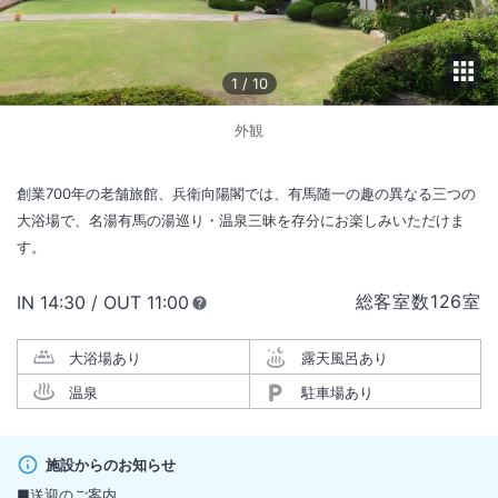
1
/
10
外観
創業700年の老舗旅館、兵衛向陽閣では、有馬随一の趣の異なる三つの
大浴場で、名湯有馬の湯巡り・温泉三昧を存分にお楽しみいただけま
す。
総客室数
126
室
IN
チェックイン
14:30
/ OUT
チェックアウト
11:00
大浴場あり
露天風呂あり
温泉
駐車場あり
施設からのお知らせ
■送迎のご案内