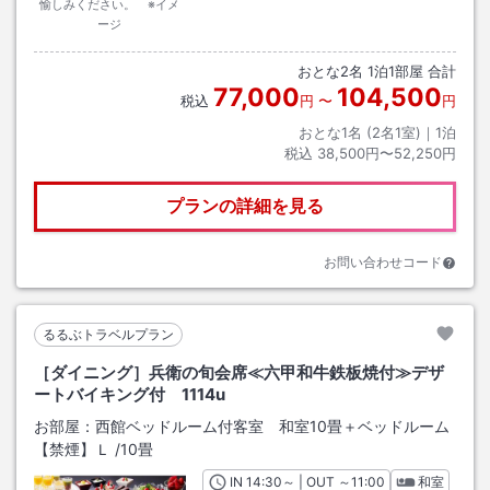
愉しみください。 ※イメ
ージ
おとな
2
名
1
泊
1
部屋 合計
77,000
104,500
税込
円
〜
円
おとな1名 (
2
名1室)｜
1
泊
税込
38,500円〜52,250円
プランの詳細を見る
お問い合わせコード
るるぶトラベルプラン
［ダイニング］兵衛の旬会席≪六甲和牛鉄板焼付≫デザ
ートバイキング付 1114u
お部屋：
西館ベッドルーム付客室 和室10畳＋ベッドルーム
【禁煙】Ｌ
/
10畳
IN
チェックイン
14:30
～ | OUT
チェックアウト
～
11:00
和室