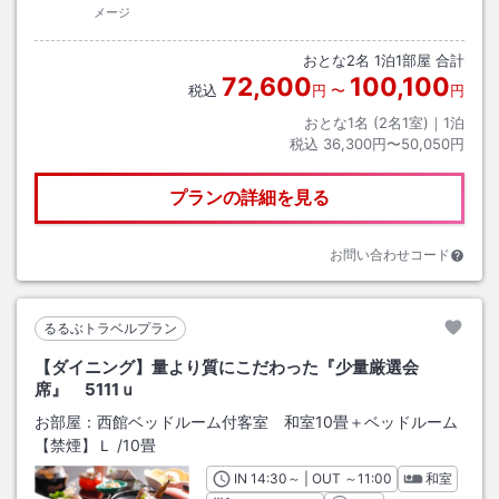
メージ
おとな
2
名
1
泊
1
部屋 合計
72,600
100,100
税込
円
〜
円
おとな1名 (
2
名1室)｜
1
泊
税込
36,300円〜50,050円
プランの詳細を見る
お問い合わせコード
るるぶトラベルプラン
【ダイニング】量より質にこだわった『少量厳選会
席』 5111ｕ
お部屋：
西館ベッドルーム付客室 和室10畳＋ベッドルーム
【禁煙】Ｌ
/
10畳
IN
チェックイン
14:30
～ | OUT
チェックアウト
～
11:00
和室