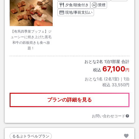
夕食/朝食付き
禁煙
現地/事前支払い
【有馬四季菜ブッフェ】ジ
ューシーに焼き上げた黒毛
和牛の鉄板焼きも食べ放
題！
おとな
2
名
1
泊
1
部屋 合計
67,100
税込
円
おとな1名 (
2
名1室)｜
1
泊
税込
33,550円
プランの詳細を見る
お問い合わせコード
るるぶトラベルプラン