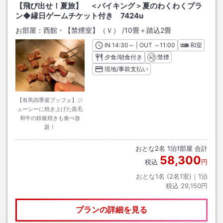
【飛び出せ！夏旅】 ＜バイキング＞夏のわくわくプラ
ン◆縁日ゲームチケット付き 7424u
お部屋：
西館・【禁煙室】（Ｖ）
/
10畳＋踏込2畳
IN
チェックイン
14:30
～ | OUT
チェックアウト
～
11:00
和室
夕食/朝食付き
禁煙
現地/事前支払い
【有馬四季菜ブッフェ】ジ
ューシーに焼き上げた黒毛
和牛の鉄板焼きも食べ放
題！
おとな
2
名
1
泊
1
部屋 合計
58,300
税込
円
おとな1名 (
2
名1室)｜
1
泊
税込
29,150円
プランの詳細を見る