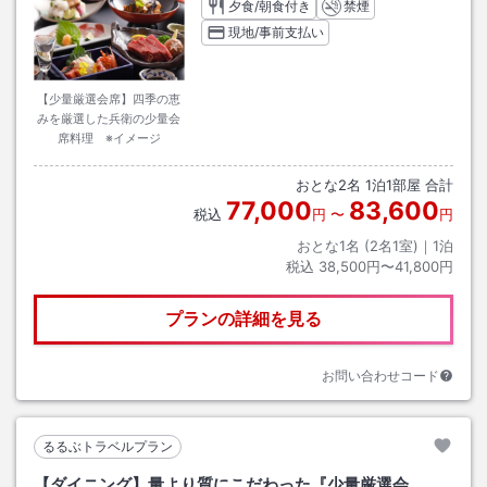
夕食/朝食付き
禁煙
現地/事前支払い
【少量厳選会席】四季の恵
みを厳選した兵衛の少量会
席料理 ※イメージ
おとな
2
名
1
泊
1
部屋 合計
77,000
83,600
税込
円
〜
円
おとな1名 (
2
名1室)｜
1
泊
税込
38,500円〜41,800円
プランの詳細を見る
お問い合わせコード
るるぶトラベルプラン
【ダイニング】量より質にこだわった『少量厳選会