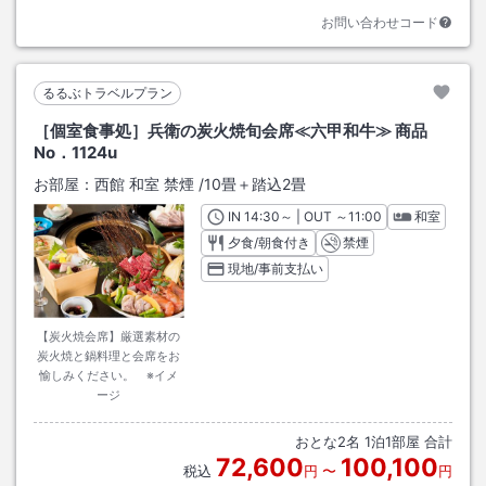
お問い合わせコード
るるぶトラベルプラン
［個室食事処］兵衛の炭火焼旬会席≪六甲和牛≫ 商品
No．1124u
お部屋：
西館 和室 禁煙
/
10畳＋踏込2畳
IN
チェックイン
14:30
～ | OUT
チェックアウト
～
11:00
和室
夕食/朝食付き
禁煙
現地/事前支払い
【炭火焼会席】厳選素材の
炭火焼と鍋料理と会席をお
愉しみください。 ※イメ
ージ
おとな
2
名
1
泊
1
部屋 合計
72,600
100,100
税込
円
〜
円