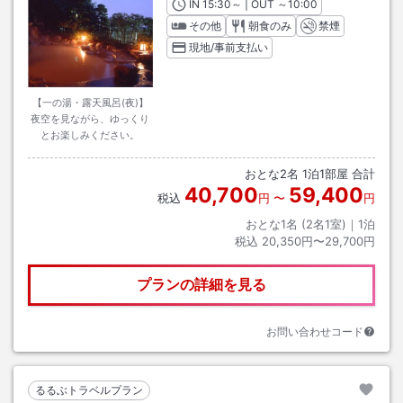
IN
チェックイン
15:30
～ | OUT
チェックアウト
～
10:00
その他
朝食のみ
禁煙
現地/事前支払い
【一の湯・露天風呂(夜)】
夜空を見ながら、ゆっくり
とお楽しみください。
おとな
2
名
1
泊
1
部屋 合計
40,700
59,400
税込
円
〜
円
おとな1名 (
2
名1室)｜
1
泊
税込
20,350円〜29,700円
プランの詳細を見る
お問い合わせコード
るるぶトラベルプラン