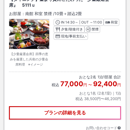
席』 5111ｕ
お部屋：
南館 和室 禁煙
/
10畳＋踏込2畳
IN
チェックイン
14:30
～ | OUT
チェックアウト
～
11:00
和室
夕食/朝食付き
禁煙
現地/事前支払い
【少量厳選会席】四季の恵
みを厳選した兵衛の少量会
席料理 ※イメージ
おとな
2
名
1
泊
1
部屋 合計
77,000
92,400
税込
円
〜
円
おとな1名 (
2
名1室)｜
1
泊
税込
38,500円〜46,200円
プランの詳細を見る
お問い合わせコード