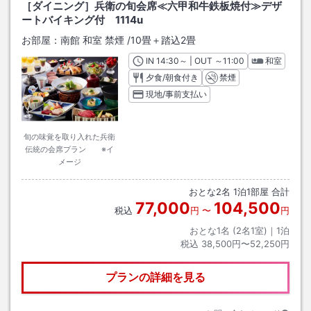
［ダイニング］兵衛の旬会席≪六甲和牛鉄板焼付≫デザ
ートバイキング付 1114u
お部屋：
南館 和室 禁煙
/
10畳＋踏込2畳
IN
チェックイン
14:30
～ | OUT
チェックアウト
～
11:00
和室
夕食/朝食付き
禁煙
現地/事前支払い
旬の味覚を取り入れた兵衛
伝統の会席プラン ※イ
メージ
おとな
2
名
1
泊
1
部屋 合計
77,000
104,500
税込
円
〜
円
おとな1名 (
2
名1室)｜
1
泊
税込
38,500円〜52,250円
プランの詳細を見る