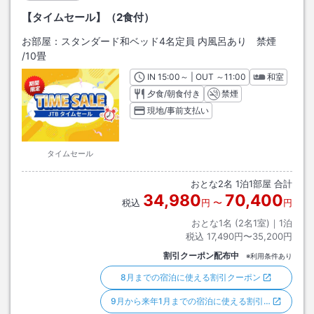
【タイムセール】（2食付）
お部屋：
スタンダード和ベッド4名定員 内風呂あり 禁煙
/
10畳
IN
チェックイン
15:00
～ | OUT
チェックアウト
～
11:00
和室
夕食/朝食付き
禁煙
現地/事前支払い
タイムセール
おとな
2
名
1
泊
1
部屋 合計
34,980
70,400
税込
円
〜
円
おとな1名 (
2
名1室)｜
1
泊
税込
17,490円〜35,200円
割引クーポン配布中
※利用条件あり
8月までの宿泊に使える割引クーポン
9月から来年1月までの宿泊に使える割引…