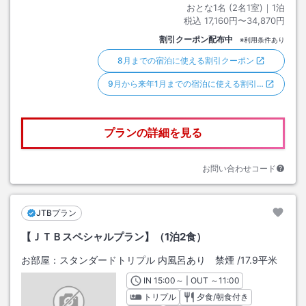
おとな1名 (
2
名1室)｜
1
泊
税込
17,160円〜34,870円
割引クーポン配布中
※利用条件あり
8月までの宿泊に使える割引クーポン
9月から来年1月までの宿泊に使える割引…
プランの詳細を見る
お問い合わせコード
JTBプラン
【ＪＴＢスペシャルプラン】（1泊2食）
お部屋：
スタンダードトリプル 内風呂あり 禁煙
/
17.9平米
IN
チェックイン
15:00
～ | OUT
チェックアウト
～
11:00
トリプル
夕食/朝食付き