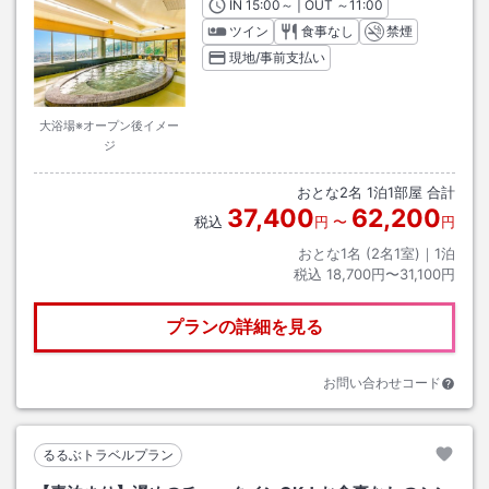
IN
チェックイン
15:00
～ | OUT
チェックアウト
～
11:00
ツイン
食事なし
禁煙
現地/事前支払い
大浴場※オープン後イメー
ジ
おとな
2
名
1
泊
1
部屋 合計
37,400
62,200
税込
円
〜
円
おとな1名 (
2
名1室)｜
1
泊
税込
18,700円〜31,100円
プランの詳細を見る
お問い合わせコード
るるぶトラベルプラン