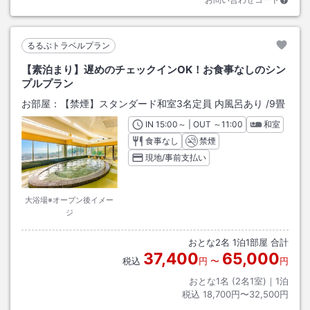
るるぶトラベルプラン
【素泊まり】遅めのチェックインOK！お食事なしのシン
プルプラン
お部屋：
【禁煙】スタンダード和室3名定員 内風呂あり
/
9畳
IN
チェックイン
15:00
～ | OUT
チェックアウト
～
11:00
和室
食事なし
禁煙
現地/事前支払い
大浴場※オープン後イメー
ジ
おとな
2
名
1
泊
1
部屋 合計
37,400
65,000
税込
円
〜
円
おとな1名 (
2
名1室)｜
1
泊
税込
18,700円〜32,500円