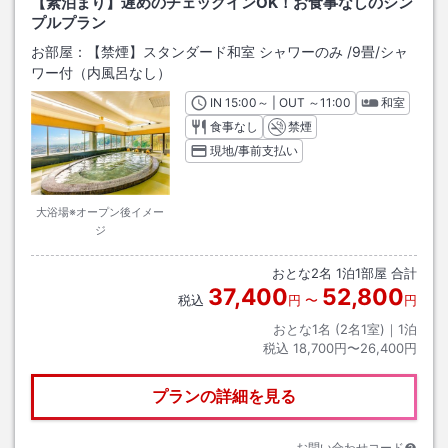
【素泊まり】遅めのチェックインOK！お食事なしのシン
プルプラン
お部屋：
【禁煙】スタンダード和室 シャワーのみ
/
9畳
/シャ
ワー付（内風呂なし）
IN
チェックイン
15:00
～ | OUT
チェックアウト
～
11:00
和室
食事なし
禁煙
現地/事前支払い
大浴場※オープン後イメー
ジ
おとな
2
名
1
泊
1
部屋 合計
37,400
52,800
税込
円
〜
円
おとな1名 (
2
名1室)｜
1
泊
税込
18,700円〜26,400円
プランの詳細を見る
お問い合わせコード