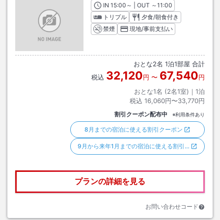
IN
チェックイン
15:00
～ | OUT
チェックアウト
～
11:00
トリプル
夕食/朝食付き
禁煙
現地/事前支払い
おとな
2
名
1
泊
1
部屋 合計
32,120
67,540
税込
円
〜
円
おとな1名 (
2
名1室)｜
1
泊
税込
16,060円〜33,770円
割引クーポン配布中
※利用条件あり
8月までの宿泊に使える割引クーポン
9月から来年1月までの宿泊に使える割引…
プランの詳細を見る
お問い合わせコード