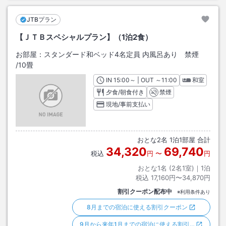
JTBプラン
【ＪＴＢスペシャルプラン】（1泊2食）
お部屋：
スタンダード和ベッド4名定員 内風呂あり 禁煙
/
10畳
IN
チェックイン
15:00
～ | OUT
チェックアウト
～
11:00
和室
夕食/朝食付き
禁煙
現地/事前支払い
おとな
2
名
1
泊
1
部屋 合計
34,320
69,740
税込
円
〜
円
おとな1名 (
2
名1室)｜
1
泊
税込
17,160円〜34,870円
割引クーポン配布中
※利用条件あり
8月までの宿泊に使える割引クーポン
9月から来年1月までの宿泊に使える割引…