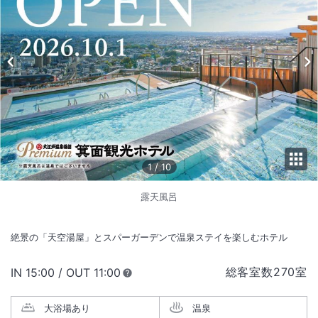
1
/
10
露天風呂
絶景の「天空湯屋」とスパーガーデンで温泉ステイを楽しむホテル
総客室数
270
室
IN
チェックイン
15:00
/ OUT
チェックアウト
11:00
大浴場あり
温泉