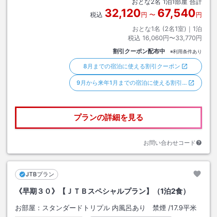
おとな
2
名
1
泊
1
部屋 合計
32,120
67,540
税込
円
〜
円
おとな1名 (
2
名1室)｜
1
泊
税込
16,060円〜33,770円
割引クーポン配布中
※利用条件あり
8月までの宿泊に使える割引クーポン
9月から来年1月までの宿泊に使える割引…
プランの詳細を見る
お問い合わせコード
JTBプラン
《早期３０》【ＪＴＢスペシャルプラン】（1泊2食）
お部屋：
スタンダードトリプル 内風呂あり 禁煙
/
17.9平米