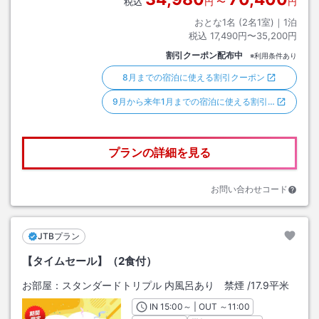
税込
円
〜
円
おとな1名 (
2
名1室)｜
1
泊
税込
17,490円〜35,200円
割引クーポン配布中
※利用条件あり
8月までの宿泊に使える割引クーポン
9月から来年1月までの宿泊に使える割引…
プランの詳細を見る
お問い合わせコード
JTBプラン
【タイムセール】（2食付）
お部屋：
スタンダードトリプル 内風呂あり 禁煙
/
17.9平米
IN
チェックイン
15:00
～ | OUT
チェックアウト
～
11:00