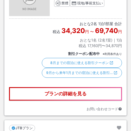
禁煙
現地/事前支払い
おとな
2
名
1
泊
1
部屋 合計
34,320
69,740
税込
円
〜
円
おとな1名 (
2
名1室)｜
1
泊
税込
17,160円〜34,870円
割引クーポン配布中
※利用条件あり
8月までの宿泊に使える割引クーポン
9月から来年1月までの宿泊に使える割引…
プランの詳細を見る
お問い合わせコード
JTBプラン