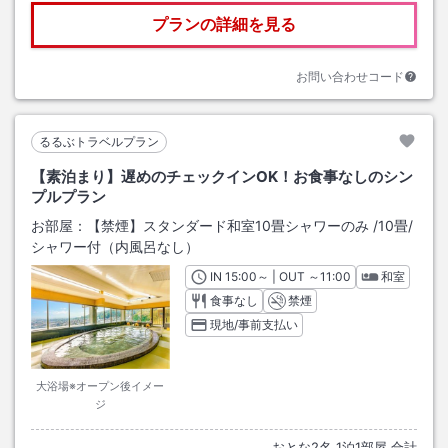
プランの詳細を見る
お問い合わせコード
るるぶトラベルプラン
【素泊まり】遅めのチェックインOK！お食事なしのシン
プルプラン
お部屋：
【禁煙】スタンダード和室10畳シャワーのみ
/
10畳
/
シャワー付（内風呂なし）
IN
チェックイン
15:00
～ | OUT
チェックアウト
～
11:00
和室
食事なし
禁煙
現地/事前支払い
大浴場※オープン後イメー
ジ
おとな
2
名
1
泊
1
部屋 合計