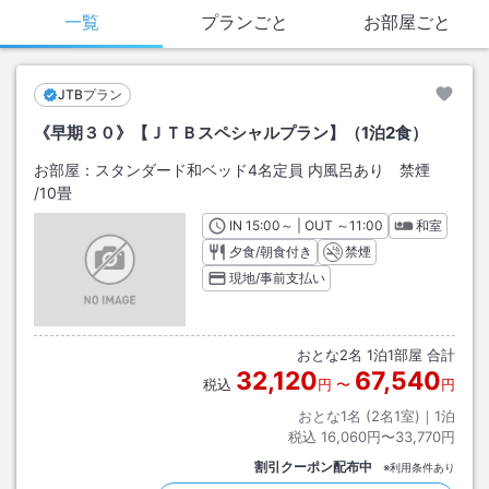
お持ち込みされる場合は、予めご予約時にお申し付け下さい。
一覧
プランごと
お部屋ごと
■その他ご案内
・お布団はチェックイン時敷いてあります。
・お部屋までのご案内はございません。予めご了承下さい。
JTBプラン
《早期３０》【ＪＴＢスペシャルプラン】（1泊2食）
お部屋：
スタンダード和ベッド4名定員 内風呂あり 禁煙
/
10畳
IN
チェックイン
15:00
～ | OUT
チェックアウト
～
11:00
和室
夕食/朝食付き
禁煙
現地/事前支払い
おとな
2
名
1
泊
1
部屋 合計
32,120
67,540
税込
円
〜
円
おとな1名 (
2
名1室)｜
1
泊
税込
16,060円〜33,770円
割引クーポン配布中
※利用条件あり