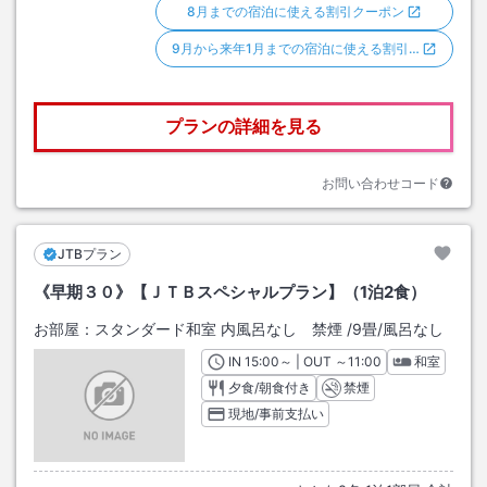
8月までの宿泊に使える割引クーポン
9月から来年1月までの宿泊に使える割引…
プランの詳細を見る
お問い合わせコード
JTBプラン
《早期３０》【ＪＴＢスペシャルプラン】（1泊2食）
お部屋：
スタンダード和室 内風呂なし 禁煙
/
9畳
/風呂なし
IN
チェックイン
15:00
～ | OUT
チェックアウト
～
11:00
和室
夕食/朝食付き
禁煙
現地/事前支払い