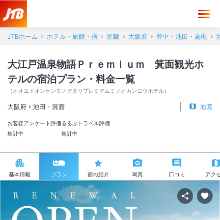
JTBホーム
ホテル・旅館・宿
近畿
大阪府
豊中・池田・高槻
大江戸温泉物語Ｐｒｅｍｉｕｍ 箕面観光ホ
テルの宿泊プラン・料金一覧
（
オオエドオンセンモノガタリプレミアムミノオカンコウホテル
）
大阪府
池田・箕面
地図
お客様アンケート評価
るるぶトラベル評価
集計中
集計中
基本情報
プラン
宿の紹介
写真
口コミ
アク