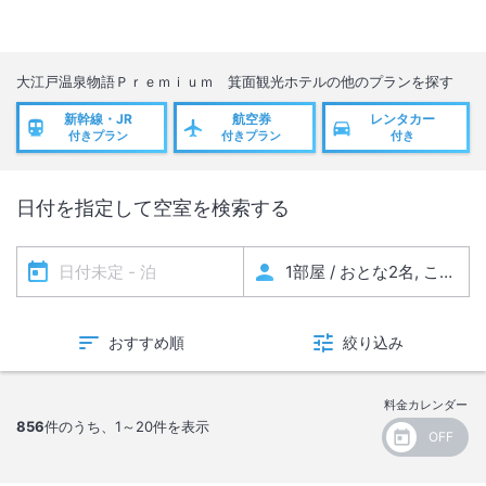
天候等の状況により、露天風呂がご利用いただけない場合がございま
す。
7歳以上または身長120cm以上のお子様は、各男女性別の浴場をご利用
ください。
大江戸温泉物語Ｐｒｅｍｉｕｍ 箕面観光ホテル
の他のプランを探す
なお、条例改正等により、今後変更になる可能性があります。
新幹線・JR
航空券
レンタカー
■アレルギーをお持ちのお客様へ
付きプラン
付きプラン
付き
お食事はバイキング形式のため、様々なメニューを同一の厨房、同一の
調理器具で調理しており、加工・調理の過程において提供する食品にア
日付を指定して空室を検索する
レルギー物質が微量に混入する可能性がございます。
また、バイキング形式の特性上、ご使用いただく菜箸・トング等の共有
があること、食器等の洗浄も同一の場所、同一の洗浄機で行っておりま
す関係上、アレルゲンの混入を完全に防ぐことができません。
このことから誠に恐縮ですが、以下のご対応を承ることができませんの
でご了承ください。
おすすめ順
絞り込み
・アレルギーのお客様用メニューならびにアレルギー一覧表の作成
・夕食ならびに朝食でご提供するお料理の成分表の掲示
料金カレンダー
恐れ入りますが、お客様におかれましては上記をご理解の上、お客様ご
856
件のうち、
1～20
件を表示
自身で最終的な喫食のご判断をお願い申し上げます。
なお、アレルギーをお持ちのお客様は、安全な食品（アレルゲンフリー
レトルトなど）・食器類のお持ち込みが可能です。