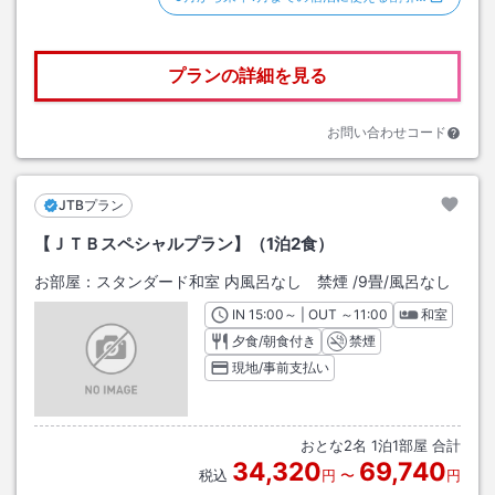
プランの詳細を見る
お問い合わせコード
JTBプラン
【ＪＴＢスペシャルプラン】（1泊2食）
お部屋：
スタンダード和室 内風呂なし 禁煙
/
9畳
/風呂なし
IN
チェックイン
15:00
～ | OUT
チェックアウト
～
11:00
和室
夕食/朝食付き
禁煙
現地/事前支払い
おとな
2
名
1
泊
1
部屋 合計
34,320
69,740
税込
円
〜
円