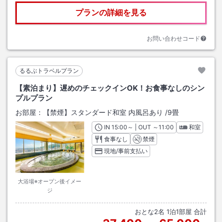
プランの詳細を見る
お問い合わせコード
るるぶトラベルプラン
【素泊まり】遅めのチェックインOK！お食事なしのシン
プルプラン
お部屋：
【禁煙】スタンダード和室 内風呂あり
/
9畳
IN
チェックイン
15:00
～ | OUT
チェックアウト
～
11:00
和室
食事なし
禁煙
現地/事前支払い
大浴場※オープン後イメー
ジ
おとな
2
名
1
泊
1
部屋 合計