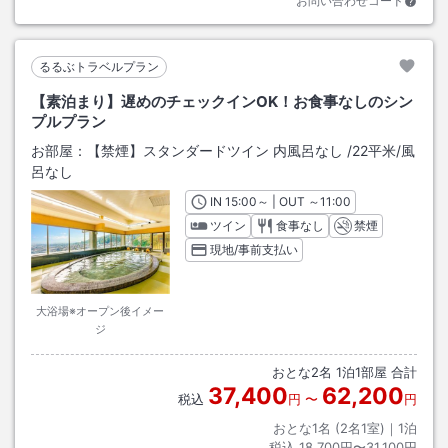
お問い合わせコード
るるぶトラベルプラン
【素泊まり】遅めのチェックインOK！お食事なしのシン
プルプラン
お部屋：
【禁煙】スタンダードツイン 内風呂なし
/
22平米
/風
呂なし
IN
チェックイン
15:00
～ | OUT
チェックアウト
～
11:00
ツイン
食事なし
禁煙
現地/事前支払い
大浴場※オープン後イメー
ジ
おとな
2
名
1
泊
1
部屋 合計
37,400
62,200
税込
円
〜
円
おとな1名 (
2
名1室)｜
1
泊
税込
18,700円〜31,100円