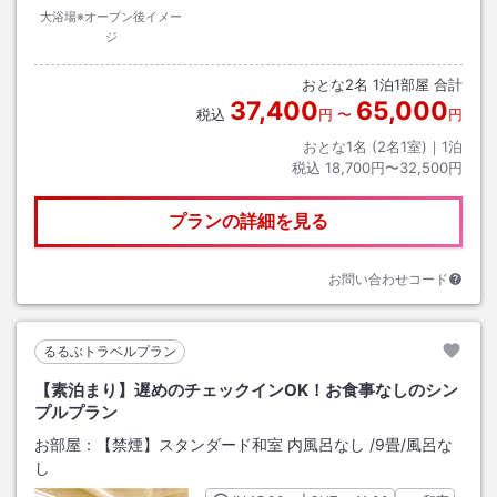
大浴場※オープン後イメー
ジ
おとな
2
名
1
泊
1
部屋 合計
37,400
65,000
税込
円
〜
円
おとな1名 (
2
名1室)｜
1
泊
税込
18,700円〜32,500円
プランの詳細を見る
お問い合わせコード
るるぶトラベルプラン
【素泊まり】遅めのチェックインOK！お食事なしのシン
プルプラン
お部屋：
【禁煙】スタンダード和室 内風呂なし
/
9畳
/風呂な
し