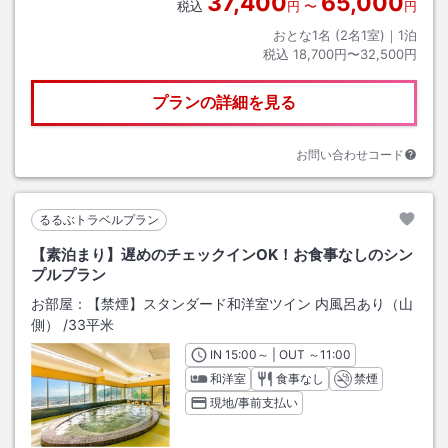
37,400
65,000
税込
円
〜
円
おとな1名 (
2
名1室)｜
1
泊
税込
18,700円〜32,500円
プランの詳細を見る
お問い合わせコード
るるぶトラベルプラン
【素泊まり】遅めのチェックインOK！お食事なしのシン
プルプラン
お部屋：
【禁煙】スタンダード和洋室ツイン 内風呂あり（山
側）
/
33平米
IN
チェックイン
15:00
～ | OUT
チェックアウト
～
11:00
和洋室
食事なし
禁煙
現地/事前支払い