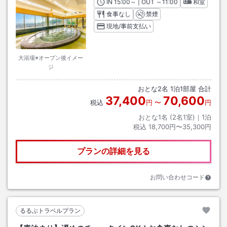
IN
チェックイン
15:00
～ | OUT
チェックアウト
～
11:00
和室
食事なし
禁煙
現地/事前支払い
大浴場※オープン後イメー
ジ
おとな
2
名
1
泊
1
部屋 合計
37,400
70,600
税込
円
〜
円
おとな1名 (
2
名1室)｜
1
泊
税込
18,700円〜35,300円
プランの詳細を見る
お問い合わせコード
るるぶトラベルプラン