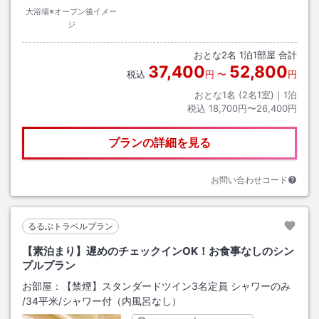
大浴場※オープン後イメー
ジ
おとな
2
名
1
泊
1
部屋 合計
37,400
52,800
税込
円
〜
円
おとな1名 (
2
名1室)｜
1
泊
税込
18,700円〜26,400円
プランの詳細を見る
お問い合わせコード
るるぶトラベルプラン
【素泊まり】遅めのチェックインOK！お食事なしのシン
プルプラン
お部屋：
【禁煙】スタンダードツイン3名定員 シャワーのみ
/
34平米
/シャワー付（内風呂なし）