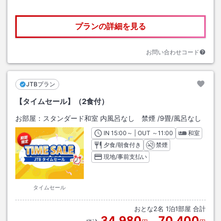
プランの詳細を見る
お問い合わせコード
JTBプラン
【タイムセール】（2食付）
お部屋：
スタンダード和室 内風呂なし 禁煙
/
9畳
/風呂なし
IN
チェックイン
15:00
～ | OUT
チェックアウト
～
11:00
和室
夕食/朝食付き
禁煙
現地/事前支払い
タイムセール
おとな
2
名
1
泊
1
部屋 合計
34,980
70,400