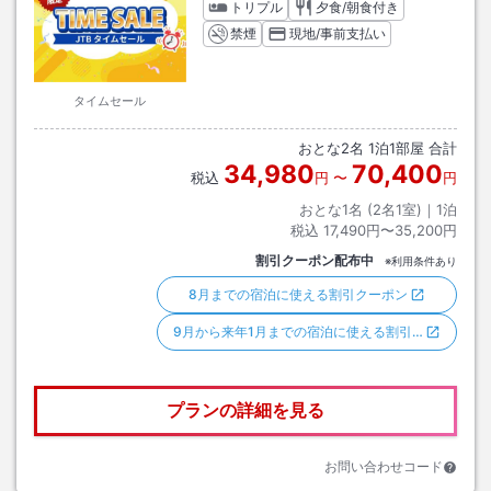
トリプル
夕食/朝食付き
禁煙
現地/事前支払い
タイムセール
おとな
2
名
1
泊
1
部屋 合計
34,980
70,400
税込
円
〜
円
おとな1名 (
2
名1室)｜
1
泊
税込
17,490円〜35,200円
割引クーポン配布中
※利用条件あり
8月までの宿泊に使える割引クーポン
9月から来年1月までの宿泊に使える割引…
プランの詳細を見る
お問い合わせコード