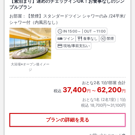
【素泊まり】遅めのチェックインOK！お食事なしのシン
プルプラン
お部屋：
【禁煙】スタンダードツイン シャワーのみ
/
24平米
/
シャワー付（内風呂なし）
IN
チェックイン
15:00
～ | OUT
チェックアウト
～
11:00
ツイン
食事なし
禁煙
現地/事前支払い
大浴場※オープン後イメー
ジ
おとな
2
名
1
泊
1
部屋 合計
37,400
62,200
税込
円
〜
円
おとな1名 (
2
名1室)｜
1
泊
税込
18,700円〜31,100円
プランの詳細を見る