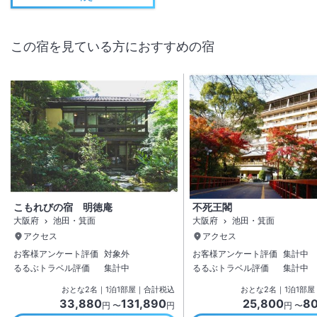
この宿を見ている方におすすめの宿
こもれびの宿 明徳庵
不死王閣
大阪府
池田・箕面
大阪府
池田・箕面
アクセス
アクセス
お客様アンケート評価
対象外
お客様アンケート評価
集計中
るるぶトラベル評価
集計中
るるぶトラベル評価
集計中
おとな
2
名
｜
1
泊
1
部屋｜合計税込
おとな
2
名
｜
1
泊
1
部屋
33,880
131,890
25,800
80
円 〜
円
円 〜