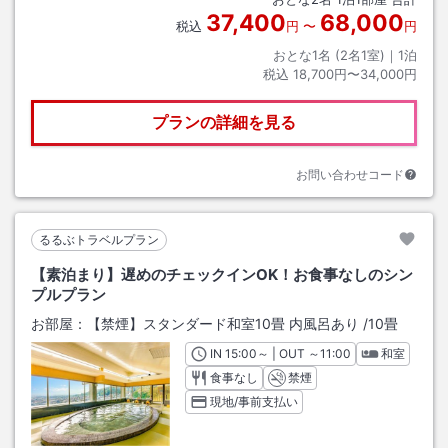
37,400
68,000
税込
円
〜
円
おとな1名 (
2
名1室)｜
1
泊
税込
18,700円〜34,000円
プランの詳細を見る
お問い合わせコード
るるぶトラベルプラン
【素泊まり】遅めのチェックインOK！お食事なしのシン
プルプラン
お部屋：
【禁煙】スタンダード和室10畳 内風呂あり
/
10畳
IN
チェックイン
15:00
～ | OUT
チェックアウト
～
11:00
和室
食事なし
禁煙
現地/事前支払い