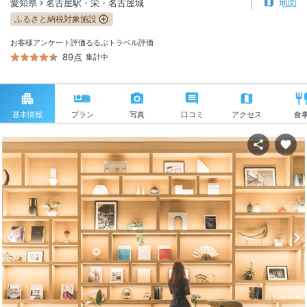
愛知県
名古屋駅・栄・名古屋城
地図
ふるさと納税対象施設
お客様アンケート評価
るるぶトラベル評価
89点
集計中
基本情報
プラン
写真
口コミ
アクセス
食