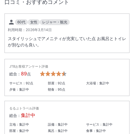
口コミ・おすすめコメント
60代
女性
レジャー・観光
利用時期：
2026年3月14日
スタイリッシュでアメニティが充実していた点 お風呂とトイレ
が別なのも良い。
JTBお客様アンケート評価
89
総合：
点
サービス：
92
点
部屋：
92
点
大浴場：
集計中
夕食：
集計中
朝食：
95
点
るるぶトラベル評価
集計中
総合：
立地：
集計中
設備：
集計中
サービス：
集計中
部屋：
集計中
風呂：
集計中
食事：
集計中