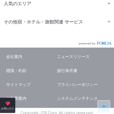
人気のエリア
札幌 ホテル
その他宿・ホテル・旅館関連 サービス
仙台 ホテル
国内旅行・国内ツアー
東京ディズニーリゾート(R)周辺 ホテル
JR・新幹線付きツアー
東京 ホテル
航空券付きツアー
東京ドーム ホテル
会社案内
ニュースリリース
現地観光・レジャーチケット
新宿 ホテル
標識・約款
旅行条件書
国内観光ガイド
横浜 ホテル
旅行・観光情報
熱海 ホテル
サイトマップ
プライバシーポリシー
名古屋 ホテル
ご利用案内
システムメンテナンス
京都 ホテル
ペー
お気に入り
大阪 ホテル
Copyright JTB Corp. All rights reserved.