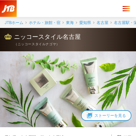
JTBホーム
ホテル・旅館・宿
東海
愛知県
名古屋
名古屋駅・
ニッコースタイル名古屋
（
ニッコースタイルナゴヤ
）
ストーリーを見る