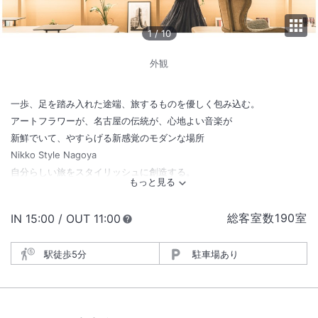
1
/
10
外観
一歩、足を踏み入れた途端、旅するものを優しく包み込む。
アートフラワーが、名古屋の伝統が、心地よい音楽が
新鮮でいて、やすらげる新感覚のモダンな場所
Nikko Style Nagoya
自分らしい旅をスタイリッシュに創造する。
総客室数
190
室
IN
チェックイン
15:00
/ OUT
チェックアウト
11:00
駅徒歩5分
駐車場あり