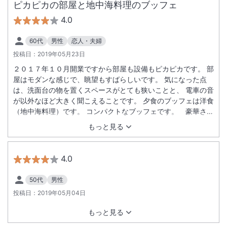
ピカピカの部屋と地中海料理のブッフェ
4.0
60代
男性
恋人・夫婦
投稿日：
2019年05月23日
２０１７年１０月開業ですから部屋も設備もピカピカです。 部
屋はモダンな感じで、眺望もすばらしいです。 気になった点
は、洗面台の物を置くスペースがとても狭いことと、 電車の音
が以外なほど大きく聞こえることです。 夕食のブッフェは洋食
（地中海料理）です。 コンパクトなブッフェです。 豪華さや
高級感はあまり感じません。 それでも、気に入った物だけを食
もっと見る
べていると、お腹いっぱいです。 美味しかった料理は、一つは
ローストビーフです。 柔らかくて、脂もあって、プレミアムな
肉だなと思います。 もう一つはピザです。 ピザが焼けるとワ
4.0
ゴンサービスで 席まで持って来てくれます。 ピザ生地が薄く
てモチモチで ソースやトッピングより生地の旨さが印象的なピ
50代
男性
ザです。 それと、ジェラートです。 種類が１０種類もあり、
投稿日：
2019年05月04日
マンゴー、 ピーチ、塩ミルクが特に美味しかったです。 全種
類はとても食べきれません。
もっと見る