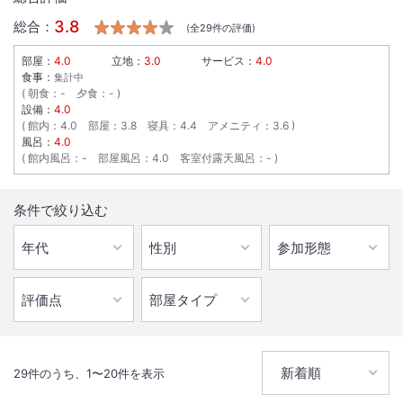
3.8
総合：
(全
29
件の評価)
部屋：
4.0
立地：
3.0
サービス：
4.0
食事：
集計中
朝食
：
-
夕食
：
-
設備：
4.0
館内
：
4.0
部屋
：
3.8
寝具
：
4.4
アメニティ
：
3.6
風呂：
4.0
館内風呂
：
-
部屋風呂
：
4.0
客室付露天風呂
：
-
条件で絞り込む
29
件のうち、
1
〜
20
件を表示