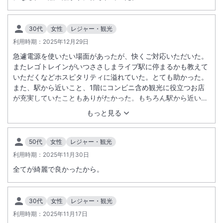
【変更日】2026年4月10日（金）より
【変更内容】レストランおとな朝食料金
・朝食 全日 ￥4,000 ➡ 変更後￥4,500
30代
女性
レジャー・観光
※年末年始等の特別期間を除く
利用時期：
2025年12月29日
急遽電源を使いたい場面があったが、快くご対応いただいた。
またレゴトレインがいつささしまライブ駅に停まるかも教えて
いただくなどホスピタリティに溢れていた。とても助かった。
また、駅から近いこと、1階にコンビニ含め観光に役立つお店
が充実していたこともありがたかった。もちろん駅から近いこ
と、眺望が素敵だったこともとても良かった。子どもにもアク
もっと見る
アボールのプレゼントがいただけてとても喜んでいた。レゴラ
ンドのオフィシャルホテルということでお得な料金に合わせて
子ども向けの特典もあり、大いに活用できた。
50代
女性
レジャー・観光
利用時期：
2025年11月30日
全てが綺麗で良かったから。
30代
女性
レジャー・観光
利用時期：
2025年11月17日