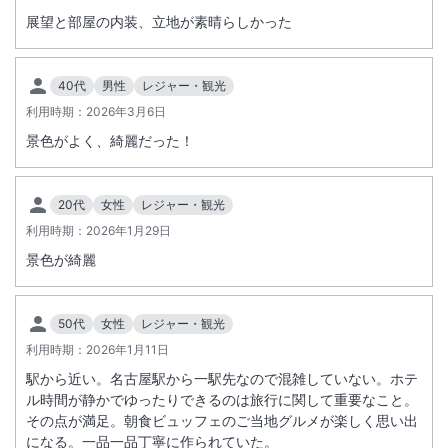
＊＊レゴランド(R)・ジャパンチケット付き旅行商品『レゴランド(R)・
展望と部屋の内装、立地が素晴らしかった
ジャパン・リゾートへの旅』対象ホテルです＊＊
※「ジブリパーク チケット付き」「レゴランド(R)・ジャパンリゾート
入場パスポート付き」プランで検索ください。
40代
男性
レジャー・観光
利用時期：
2026年3月6日
➁【客室名称変更について】
景色がよく、綺麗だった！
下記6タイプの客室名称を変更いたしました。
・デラックスコーナーキング➡ジュニアスイートキング名古屋ステーシ
ョンビュー
20代
女性
レジャー・観光
・デラックスコーナーツイン➡ジュニアスイートツイン
利用時期：
2026年1月29日
・デラックスコーナーツイン 名古屋ステーションビュー➡ジュニアスイ
景色が綺麗
ートツイン 名古屋ステーションビュー
※重要なお知らせです。必ず続きをご確認ください。
・プレミアムコーナーキング➡プレミアムジュニアスイートキング 名古
屋ステーションビュー
50代
女性
レジャー・観光
・プレミアムコーナーツイン➡プレミアムジュニアスイートツイン
利用時期：
2026年1月11日
・プレミアムコーナーツイン 名古屋ステーションビュー➡プレミアムジ
駅から近い。名古屋駅から一駅先なので混雑していない。ホテ
ュニアスイートツイン 名古屋ステーションビュー
ル時間が静かでゆったりできるのは旅行に関して重要なこと。
その点が満足。朝食ビュッフェのご当地グルメが楽しく思い出
➂【レストラン朝食料金変更について】
になる。一品一品丁寧に作られていた。