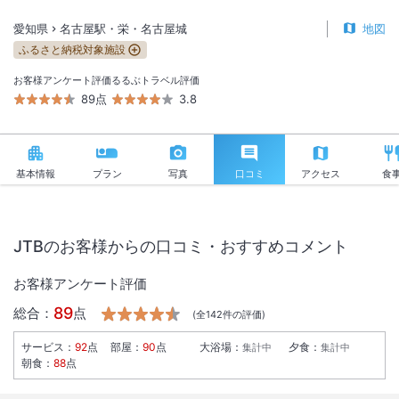
愛知県
名古屋駅・栄・名古屋城
地図
ふるさと納税対象施設
お客様アンケート評価
るるぶトラベル評価
89点
3.8
基本情報
プラン
写真
口コミ
アクセス
食
JTBのお客様からの口コミ・おすすめコメント
お客様アンケート評価
89
総合：
点
(全
142
件の評価)
サービス
：
92
点
部屋
：
90
点
大浴場
：
夕食
：
集計中
集計中
朝食
：
88
点