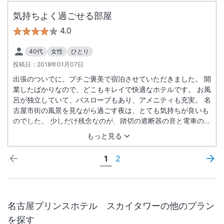
気持ちよく過ごせる部屋
4.0
40代
女性
ひとり
投稿日：
2018年01月07日
出張のついでに、プチご褒美で宿泊させていただきました。 開
業したばかりなので、どこもキレイで快適なホテルです。 お風
呂が独立していて、バスローブもあり、アメニティも充実。 名
古屋市街の風景を見ながら過ごす夜は、とても気持ちが良いも
のでした。 少しだけ残念なのが、踏切の遮断器の音と電車の音
が、けっこう大きく聞こえた点です。
もっと見る
1
2
名古屋プリンスホテル スカイタワー
の他のプラン
を探す