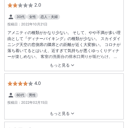
2.0
30代
女性
恋人・夫婦
投稿日：
2022年10月21日
アメニティの種類がかなり少ない。 そして、やや不満が多い理
由として『ディナーバイキング』の種類が少ない。 スカイダイ
ニング天空の窓側席の隣席との距離が近く大変狭い。 コロナが
落ち着いてるとはいえ、近すぎて気持ちが悪くゆっくりディナ
ーが楽しめない。 客室の洗面台の排水口周りが垢だらけ。 あ
れは清掃が不十分。 おまけに、９時半前後にチェックアウトし
もっと見る
ようと廊下に出たら掃除機２台が早くも置いてあり不快。 朝食
のデザート『フルーツ』、飲み物が少ない。 朝、夕食会場の混
雑具合がテレビでわかるとありがたいです。
4.0
60代
男性
投稿日：
2022年02月15日
もっと見る