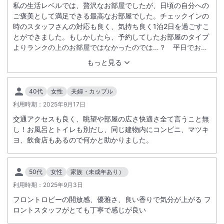
私の生活レベルでは、贅沢なお部屋でしたが、日頃の自分への
ご褒美として満足できる最高なお部屋でした。チェックインの
時のスタッフさんの対応も良く、気持ち良く1泊2日を過ごすこ
とができました。もしかしたら、予約してしたお部屋のタイプ
よりランクの上のお部屋ではなかったのでは…？ 平日でお部
屋が空いていたので、ランク上のお部屋を用意していただけた
もっと見る
のだとしたら、配慮が素晴らし過ぎると、宿泊中より一層幸せ
な気分で過ごせました。 クラブラウンジを利用できたのも最高
でした。 時間を気にせずゆっくりとお酒をいただくことが出来
40代
女性
夫婦・カップル
て、非現実的なひと時を過ごすことができて、ほんとに幸せで
利用時期：
2025年9月17日
した。
交通アクセスも良く、眺望や部屋の広さ快適さ全て言うこと無
し！お風呂とトイレも別だし、同じ建物内にコンビニ、マツキ
ヨ、飲食店もあるので何かと助かりました。
50代
女性
家族（未成年あり）
利用時期：
2025年9月3日
フロントロビーの開放感、優雅さ、良い香りで気分が上がる フ
ロントスタッフがとても丁寧で感じが良い