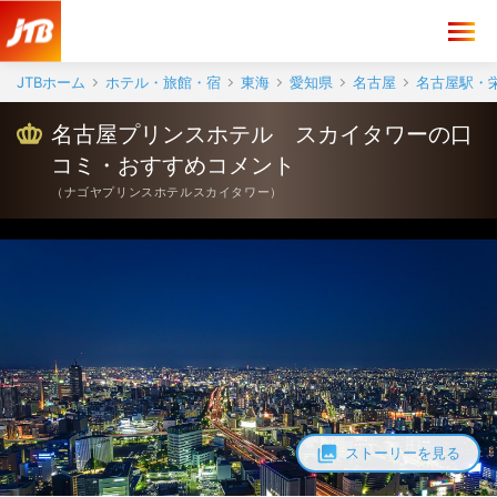
JTBホーム
ホテル・旅館・宿
東海
愛知県
名古屋
名古屋駅・
名古屋プリンスホテル スカイタワーの口
コミ・おすすめコメント
（
ナゴヤプリンスホテルスカイタワー
）
ストーリーを見る