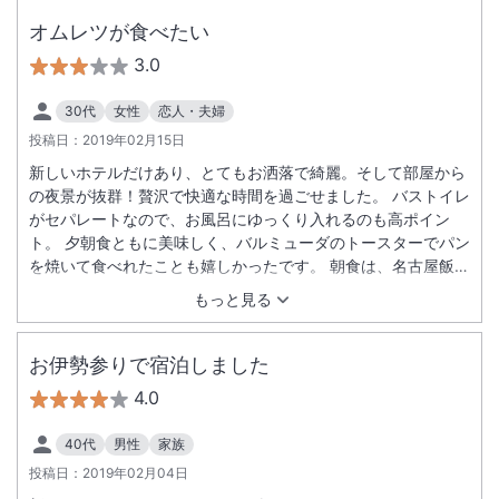
オムレツが食べたい
3.0
30代
女性
恋人・夫婦
投稿日：
2019年02月15日
新しいホテルだけあり、とてもお洒落で綺麗。そして部屋から
の夜景が抜群！贅沢で快適な時間を過ごせました。 バストイレ
がセパレートなので、お風呂にゆっくり入れるのも高ポイン
ト。 夕朝食ともに美味しく、バルミューダのトースターでパン
を焼いて食べれたことも嬉しかったです。 朝食は、名古屋飯も
豊富に置いてあり楽しめました。 ただ、一点とても残念だった
もっと見る
ことがあります。 朝食のエッグコーナーに人がおらず、オムレ
ツを食べることができませんでした。しばらくオムレツのコー
ナーの前で立って待っていたのですが、近くを歩いているスタ
お伊勢参りで宿泊しました
ッフも全く声を掛けてくれず、誰に注文したらいいのかも分か
4.0
らないままだったので諦めました。 朝食会場に滞在していた１
時間程、ちらちらとエッグコーナーをのぞいていたのですが、
40代
男性
家族
結局１回も人は立ちませんでした。 作りたてのオムレツをとて
投稿日：
2019年02月04日
も楽しみにしていたので、本当に残念です。