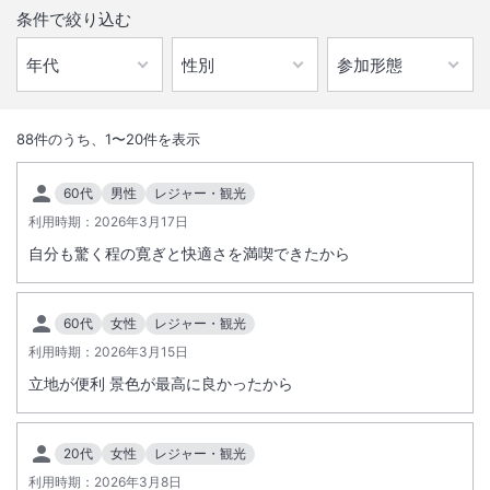
条件で絞り込む
1
/
10
外観
88
件のうち、
1
〜
20
件を表示
地上３６階、１７０室。空に浮かぶ船をイメージし、３１階の３０ｍの
60代
男性
レジャー・観光
吹抜けロビーや１４０ｍからのパノラマダイニングなど眺望と快適性を
利用時期：
2026年3月17日
提供します。
自分も驚く程の寛ぎと快適さを満喫できたから
総客室数
170
室
IN
チェックイン
15:00
/ OUT
チェックアウト
12:00
60代
女性
レジャー・観光
利用時期：
駅徒歩5分
2026年3月15日
駐車場あり
立地が便利 景色が最高に良かったから
施設からのお知らせ
➀＊＊ジブリパークのチケット付き旅行商品『ジブリパークを歩こ
20代
女性
レジャー・観光
う！』対象ホテルです＊＊
利用時期：
2026年3月8日