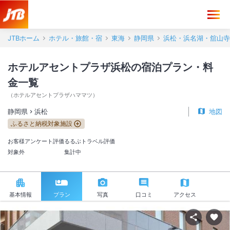
JTBホーム
ホテル・旅館・宿
東海
静岡県
浜松・浜名湖・舘山寺
ホテルアセントプラザ浜松の宿泊プラン・料
金一覧
（
ホテルアセントプラザハママツ
）
静岡県
浜松
地図
ふるさと納税対象施設
お客様アンケート評価
るるぶトラベル評価
対象外
集計中
基本情報
プラン
写真
口コミ
アクセス