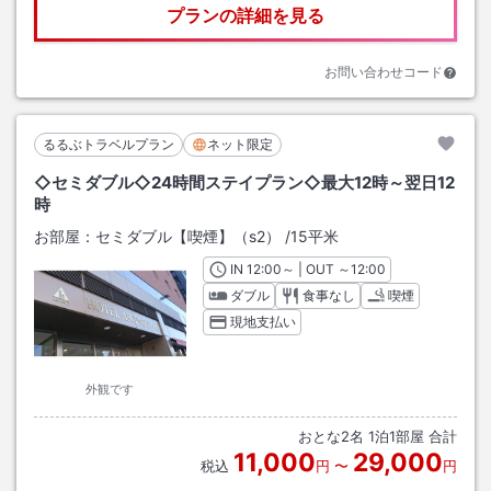
プランの詳細を見る
お問い合わせコード
るるぶトラベルプラン
ネット限定
◇セミダブル◇24時間ステイプラン◇最大12時～翌日12
時
お部屋：
セミダブル【喫煙】（s2）
/
15平米
IN
チェックイン
12:00
～ | OUT
チェックアウト
～
12:00
ダブル
食事なし
喫煙
現地支払い
外観です
おとな
2
名
1
泊
1
部屋 合計
11,000
29,000
税込
円
〜
円