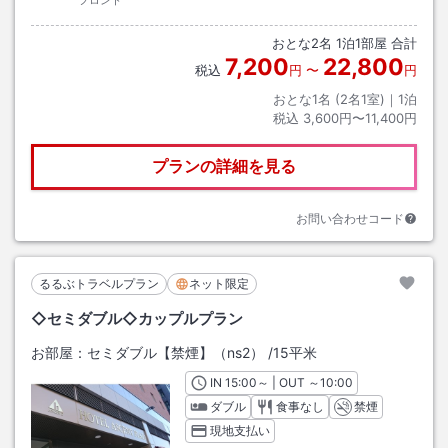
フロント
おとな
2
名
1
泊
1
部屋 合計
7,200
22,800
税込
円
〜
円
おとな1名 (
2
名1室)｜
1
泊
税込
3,600円〜11,400円
プランの詳細を見る
お問い合わせコード
るるぶトラベルプラン
ネット限定
◇セミダブル◇カップルプラン
お部屋：
セミダブル【禁煙】（ns2）
/
15平米
IN
チェックイン
15:00
～ | OUT
チェックアウト
～
10:00
ダブル
食事なし
禁煙
現地支払い