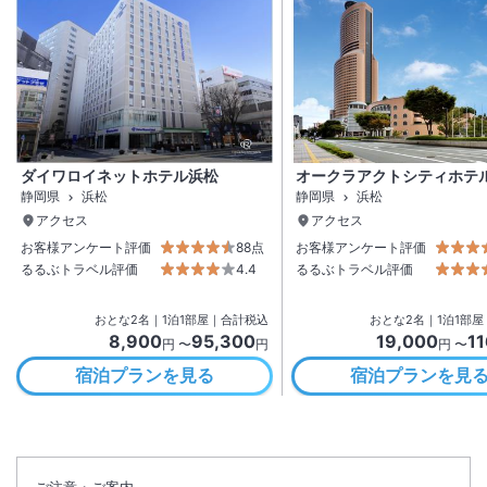
ダイワロイネットホテル浜松
オークラアクトシティホテ
静岡県
浜松
静岡県
浜松
アクセス
アクセス
お客様アンケート評価
88点
お客様アンケート評価
るるぶトラベル評価
4.4
るるぶトラベル評価
おとな
2
名
｜
1
泊
1
部屋｜合計税込
おとな
2
名
｜
1
泊
1
部屋
8,900
95,300
19,000
11
円 〜
円
円 〜
宿泊プランを見る
宿泊プランを見
ご注意・ご案内