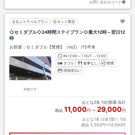
お問い合わせコード
るるぶトラベルプラン
ネット限定
◇セミダブル◇24時間ステイプラン◇最大12時～翌日12
時
お部屋：
セミダブル【禁煙】（ns2）
/
15平米
IN
チェックイン
12:00
～ | OUT
チェックアウト
～
12:00
ダブル
食事なし
禁煙
現地支払い
外観です
おとな
2
名
1
泊
1
部屋 合計
11,000
29,000
税込
円
〜
円
おとな1名 (
2
名1室)｜
1
泊
税込
5,500円〜14,500円