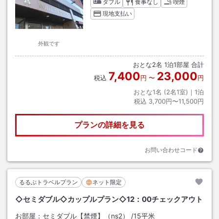
ダブル
食事なし
喫煙
現地支払い
外観です
おとな
2
名
1
泊
1
部屋 合計
7,400
23,000
税込
円
〜
円
おとな1名 (
2
名1室)｜
1
泊
税込
3,700円〜11,500円
プランの詳細を見る
お問い合わせコード
るるぶトラベルプラン
ネット限定
◇セミダブル◇カップルプラン◇12：00チェックアウト
お部屋：
セミダブル【禁煙】（ns2）
/
15平米