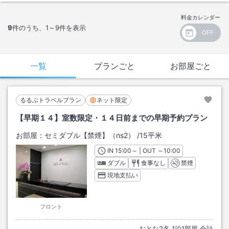
料金カレンダー
9
件のうち、
1～9
件を表示
一覧
プランごと
お部屋ごと
るるぶトラベルプラン
ネット限定
【早期１４】室数限定・１４日前までの早期予約プラン
お部屋：
セミダブル【禁煙】（ns2）
/
15平米
IN
チェックイン
15:00
～ | OUT
チェックアウト
～
10:00
ダブル
食事なし
禁煙
現地支払い
フロント
おとな
2
名
1
泊
1
部屋 合計