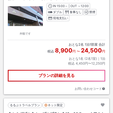
IN
チェックイン
15:00
～ | OUT
チェックアウト
～
12:00
ダブル
食事なし
禁煙
現地支払い
外観です
おとな
2
名
1
泊
1
部屋 合計
8,900
24,500
税込
円
〜
円
おとな1名 (
2
名1室)｜
1
泊
税込
4,450円〜12,250円
プランの詳細を見る
お問い合わせコード
るるぶトラベルプラン
ネット限定