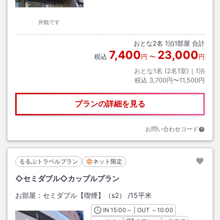
外観です
おとな
2
名
1
泊
1
部屋 合計
7,400
23,000
税込
円
〜
円
おとな1名 (
2
名1室)｜
1
泊
税込
3,700円〜11,500円
プランの詳細を見る
お問い合わせコード
るるぶトラベルプラン
ネット限定
◇セミダブル◇カップルプラン
お部屋：
セミダブル【喫煙】（s2）
/
15平米
IN
チェックイン
15:00
～ | OUT
チェックアウト
～
10:00