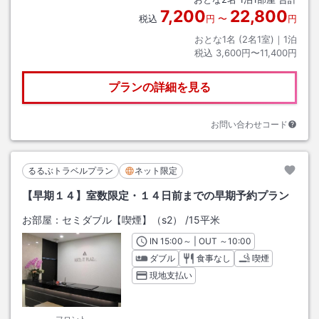
7,200
22,800
税込
円
〜
円
おとな1名 (
2
名1室)｜
1
泊
税込
3,600円〜11,400円
プランの詳細を見る
お問い合わせコード
るるぶトラベルプラン
ネット限定
【早期１４】室数限定・１４日前までの早期予約プラン
お部屋：
セミダブル【喫煙】（s2）
/
15平米
IN
チェックイン
15:00
～ | OUT
チェックアウト
～
10:00
ダブル
食事なし
喫煙
現地支払い