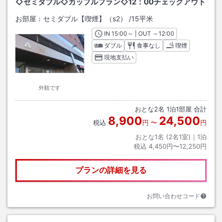
◇セミダブル◇カップルプラン◇12：00チェックアウト
お部屋：
セミダブル【喫煙】（s2）
/
15平米
IN
チェックイン
15:00
～ | OUT
チェックアウト
～
12:00
ダブル
食事なし
喫煙
現地支払い
外観です
おとな
2
名
1
泊
1
部屋 合計
8,900
24,500
税込
円
〜
円
おとな1名 (
2
名1室)｜
1
泊
税込
4,450円〜12,250円
プランの詳細を見る
お問い合わせコード