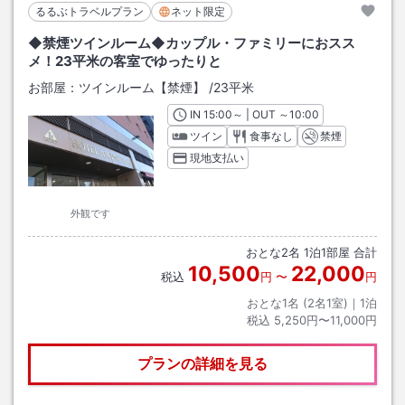
るるぶトラベルプラン
ネット限定
◆禁煙ツインルーム◆カップル・ファミリーにおスス
メ！23平米の客室でゆったりと
お部屋：
ツインルーム【禁煙】
/
23平米
IN
チェックイン
15:00
～ | OUT
チェックアウト
～
10:00
ツイン
食事なし
禁煙
現地支払い
外観です
おとな
2
名
1
泊
1
部屋 合計
10,500
22,000
税込
円
〜
円
おとな1名 (
2
名1室)｜
1
泊
税込
5,250円〜11,000円
プランの詳細を見る