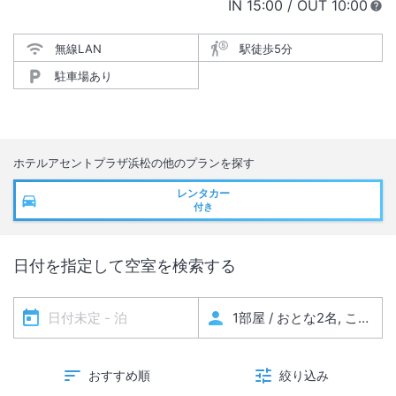
IN
チェックイン
15:00
/ OUT
チェック
10:00
無線LAN
駅徒歩5分
駐車場あり
ホテルアセントプラザ浜松
の他のプランを探す
レンタカー
付き
日付を指定して空室を検索する
おすすめ順
絞り込み