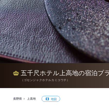
五千尺ホテル上高地の宿泊プ
（
ゴセンジャクホテルカミコウチ
）
長野県
上高地
地図