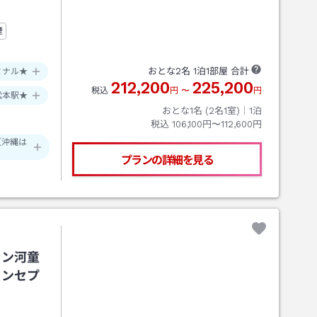
煙
おとな
2
名
1
泊
1
部屋 合計
ミナル★
212,200
225,200
税込
円
〜
円
松本駅★
おとな1名 (
2
名1室)｜
1
泊
税込
106,100円〜112,600円
（沖縄は
プランの詳細を見る
ラン河童
コンセプ