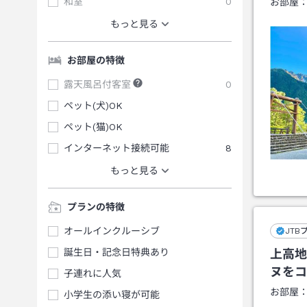
和室
0
お部屋
もっと見る
お部屋の特徴
露天風呂付客室
0
ペット(犬)OK
ペット(猫)OK
インターネット接続可能
8
もっと見る
プランの特徴
オールインクルーシブ
JTB
誕生日・記念日特典あり
上高地
ヌをコ
子連れに人気
お部屋
小学生の添い寝が可能