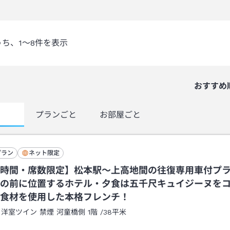
うち、
1～8
件を表示
おすすめ
覧
プランごと
お部屋ごと
プラン
ネット限定
時間・席数限定】松本駅～上高地間の往復専用車付プ
の前に位置するホテル・夕食は五千尺キュイジーヌを
食材を使用した本格フレンチ！
：
洋室ツイン 禁煙 河童橋側 1階
/
38平米