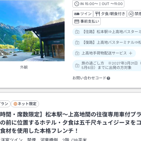
IN
チェックイン
15:00
～ | OUT
チェックアウト
～
11:00
ツイン
夕食/朝食付き
禁
事前支払い
【往路】松本駅⇒上高地バスター
【復路】上高地バスターミナル⇒
上高地手荷物配送サービス
旅の過ごし方 ※2027年3月31日
外観
5月6日）までに出発の方対象
お問い合わせコード
プラン
ネット限定
時間・席数限定】松本駅～上高地間の往復専用車付プ
の前に位置するホテル・夕食は五千尺キュイジーヌを
食材を使用した本格フレンチ！
：
洋室ツイン 禁煙 河童橋側 2階
/
38平米