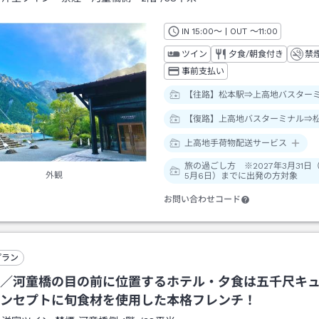
IN
チェックイン
15:00
～ | OUT
チェックアウト
～
11:00
ツイン
夕食/朝食付き
禁
事前支払い
【往路】松本駅⇒上高地バスター
【復路】上高地バスターミナル⇒
上高地手荷物配送サービス
旅の過ごし方 ※2027年3月31日
外観
5月6日）までに出発の方対象
お問い合わせコード
プラン
／河童橋の目の前に位置するホテル・夕食は五千尺キ
ンセプトに旬食材を使用した本格フレンチ！