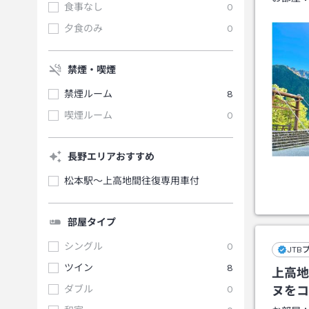
食事なし
0
夕食のみ
0
禁煙・喫煙
禁煙ルーム
8
喫煙ルーム
0
長野エリアおすすめ
松本駅～上高地間往復専用車付
部屋タイプ
シングル
0
JTB
ツイン
8
上高地
ダブル
0
ヌをコ