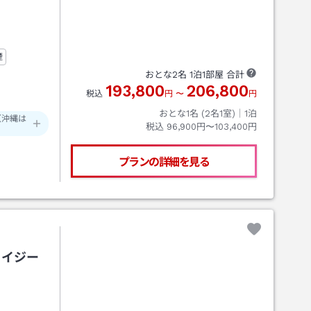
煙
おとな
2
名
1
泊
1
部屋 合計
193,800
206,800
税込
円
〜
円
おとな1名 (
2
名1室)｜
1
泊
（沖縄は
税込
96,900円〜103,400円
プランの詳細を見る
ュイジー