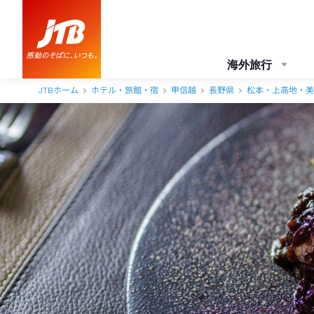
海外旅行
JTBホーム
ホテル・旅館・宿
甲信越
長野県
松本・上高地・美