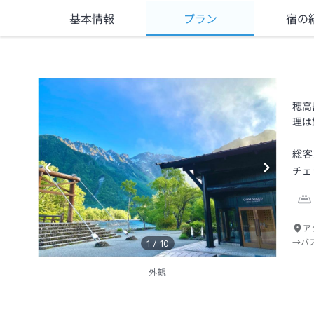
基本情報
プラン
宿の
穂高
理は
総客
チェ
ア
→バ
1
/
10
外観