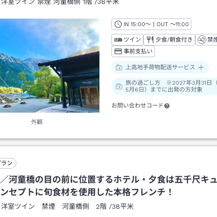
：
洋室ツイン 禁煙 河童橋側 1階
/
38平米
IN
チェックイン
15:00
～ | OUT
チェックアウト
～
11:00
ツイン
夕食/朝食付き
禁
事前支払い
上高地手荷物配送サービス
旅の過ごし方 ※2027年3月31日
5月6日）までに出発の方対象
お問い合わせコード
外観
プラン
／河童橋の目の前に位置するホテル・夕食は五千尺キ
ンセプトに旬食材を使用した本格フレンチ！
：
洋室ツイン 禁煙 河童橋側 2階
/
38平米