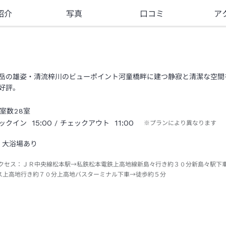
紹介
写真
口コミ
ア
岳の雄姿・清流梓川のビューポイント河童橋畔に建つ静寂と清潔な空間
好評。
室数
28
室
15:00
11:00
ックイン
/ チェックアウト
※プランにより異なります
大浴場あり
クセス：
ＪＲ中央線松本駅→私鉄松本電鉄上高地線新島々行き約３０分新島々駅下
ス上高地行き約７０分上高地バスターミナル下車→徒歩約５分