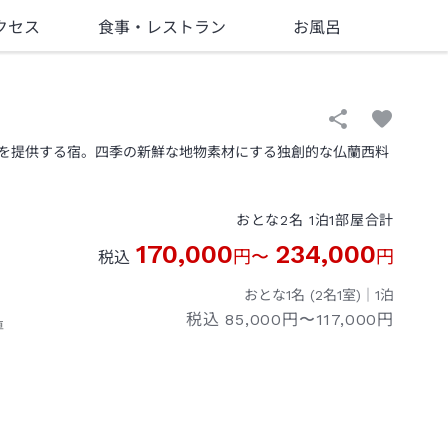
クセス
食事
・レストラン
お風呂
を提供する宿。四季の新鮮な地物素材にする独創的な仏蘭西料
おとな
2
名
1
泊
1
部屋
合計
170,000
234,000
円
〜
円
税込
おとな1名 (
2
名1室)｜
1
泊
税込
85,000円〜117,000円
車