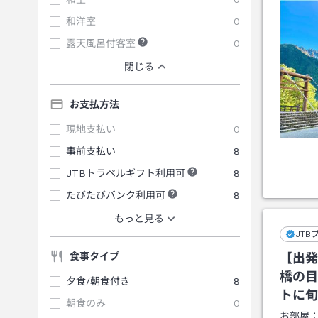
和洋室
0
露天風呂付客室
0
閉じる
お支払方法
現地支払い
0
事前支払い
8
JTBトラベルギフト利用可
8
たびたびバンク利用可
8
もっと見る
JTB
食事タイプ
【出発
橋の目
夕食/朝食付き
8
トに旬
朝食のみ
0
お部屋