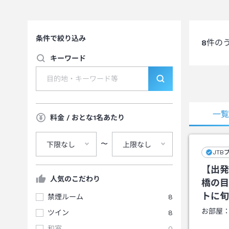
条件で絞り込み
8
件の
キーワード
一
料金 / おとな1名あたり
〜
下限なし
上限なし
JTB
【出発
人気のこだわり
橋の目
トに旬
禁煙ルーム
8
お部屋
ツイン
8
和室
0