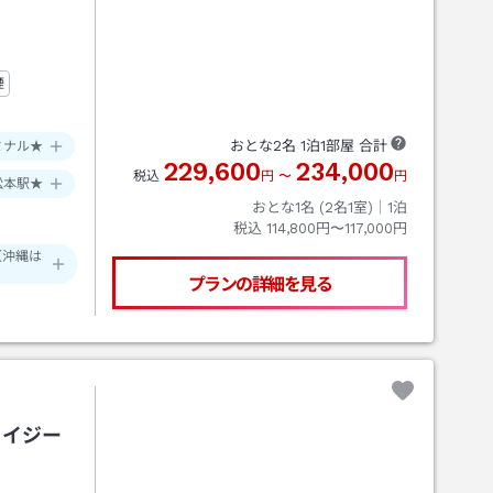
煙
おとな
2
名
1
泊
1
部屋 合計
ミナル★
229,600
234,000
税込
円
〜
円
松本駅★
おとな1名 (
2
名1室)｜
1
泊
税込
114,800円〜117,000円
（沖縄は
プランの詳細を見る
ュイジー