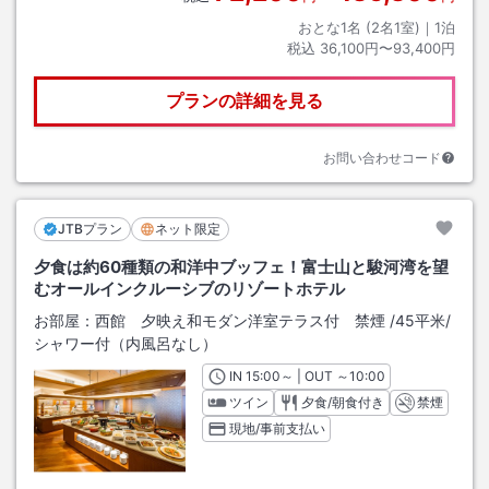
おとな1名 (
2
名1室)｜
1
泊
税込
36,100円〜93,400円
プランの詳細を見る
お問い合わせコード
JTBプラン
ネット限定
夕食は約60種類の和洋中ブッフェ！富士山と駿河湾を望
むオールインクルーシブのリゾートホテル
お部屋：
西館 夕映え和モダン洋室テラス付 禁煙
/
45平米
/
シャワー付（内風呂なし）
IN
チェックイン
15:00
～ | OUT
チェックアウト
～
10:00
ツイン
夕食/朝食付き
禁煙
現地/事前支払い