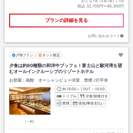
おとな1名 (
2
名1室)｜
1
泊
税込
32,700円〜46,300円
プランの詳細を見る
お問い合わせコード
JTBプラン
ネット限定
夕食は約60種類の和洋中ブッフェ！富士山と駿河湾を望
むオールインクルーシブのリゾートホテル
お部屋：
南館 オーシャンビュー洋室 禁煙
/
31平米
IN
チェックイン
15:00
～ | OUT
チェックアウト
～
10:00
トリプル
夕食/朝食付き
禁煙
現地/事前支払い
（一例）