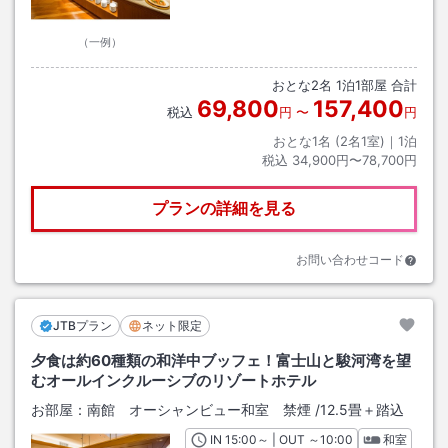
（一例）
おとな
2
名
1
泊
1
部屋 合計
69,800
157,400
税込
円
〜
円
おとな1名 (
2
名1室)｜
1
泊
税込
34,900円〜78,700円
プランの詳細を見る
お問い合わせコード
JTBプラン
ネット限定
夕食は約60種類の和洋中ブッフェ！富士山と駿河湾を望
むオールインクルーシブのリゾートホテル
お部屋：
南館 オーシャンビュー和室 禁煙
/
12.5畳＋踏込
IN
チェックイン
15:00
～ | OUT
チェックアウト
～
10:00
和室