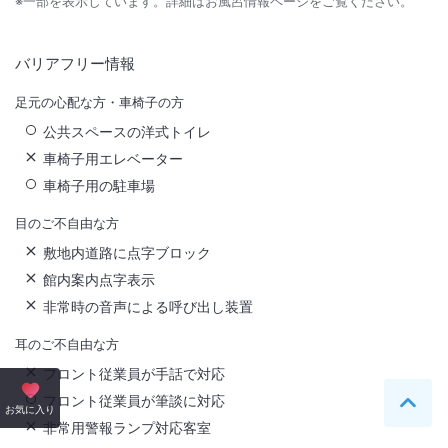
※一部を表示しています。詳細はお風呂情報ページをご覧ください。
バリアフリー情報
足元の心配な方・車椅子の方
公共スペースの洋式トイレ
車椅子用エレベーター
車椅子用の駐車場
目のご不自由な方
敷地内道路に点字ブロック
館内案内点字表示
非常時の音声による呼び出し装置
耳のご不自由な方
フロント従業員が手話で対応
フロント従業員が筆談に対応
ペー
お気に入り
非常用警報ランプ対応客室