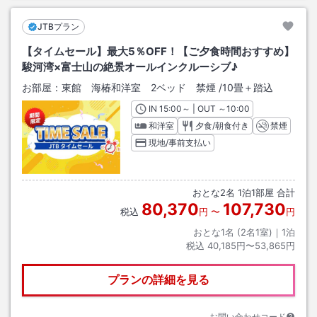
JTBプラン
【タイムセール】最大5％OFF！【ご夕食時間おすすめ】
駿河湾×富士山の絶景オールインクルーシブ♪
お部屋：
東館 海椿和洋室 2ベッド 禁煙
/
10畳＋踏込
IN
チェックイン
15:00
～ | OUT
チェックアウト
～
10:00
和洋室
夕食/朝食付き
禁煙
現地/事前支払い
おとな
2
名
1
泊
1
部屋 合計
80,370
107,730
税込
円
〜
円
おとな1名 (
2
名1室)｜
1
泊
税込
40,185円〜53,865円
プランの詳細を見る
お問い合わせコード