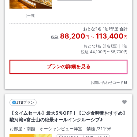
（一例）
おとな
2
名
1
泊
1
部屋 合計
88,200
113,400
税込
円
〜
円
おとな1名 (
2
名1室)｜
1
泊
税込
44,100円〜56,700円
プランの詳細を見る
お問い合わせコード
JTBプラン
【タイムセール】最大5％OFF！【ご夕食時間おすすめ】
駿河湾×富士山の絶景オールインクルーシブ♪
お部屋：
南館 オーシャンビュー洋室 禁煙
/
31平米