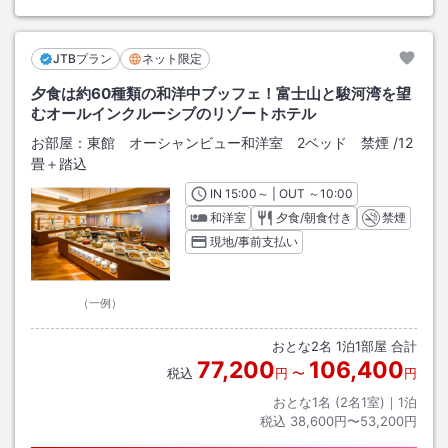
JTBプラン
ネット限定
夕食は約60種類の和洋中ブッフェ！富士山と駿河湾を望
むオールインクルーシブのリゾートホテル
お部屋：
東館 オーシャンビュー和洋室 2ベッド 禁煙
/
12
畳＋踏込
IN
チェックイン
15:00
～ | OUT
チェックアウト
～
10:00
和洋室
夕食/朝食付き
禁煙
現地/事前支払い
（一例）
おとな
2
名
1
泊
1
部屋 合計
77,200
106,400
税込
円
〜
円
おとな1名 (
2
名1室)｜
1
泊
税込
38,600円〜53,200円