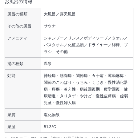
お風呂の情報
風呂の種類
大風呂／露天風呂
その他の風呂
サウナ
アメニティ
シャンプー／リンス／ボディソープ／タオル／
バスタオル／化粧品類／ドライヤー／綿棒、ブ
ラシ、その他
湯の種類
温泉
効能
神経痛・筋肉痛・関節痛・五十肩・運動麻痺・
関節のこわばり・うちみ・くじき・慢性消化器
病・痔疾・冷え性・病後回復期・疲労回復・健
康増進・きりきず・やけど・慢性皮膚病・虚弱
児童・慢性婦人病
泉質
塩化物泉
泉温
51.3℃