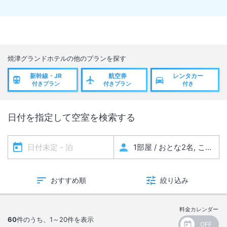
焼津グランドホテル
の他のプランを探す
新幹線・JR
航空券
レンタカー
付きプラン
付きプラン
付き
日付を指定して空室を検索する
おすすめ順
絞り込み
料金カレンダー
60
件のうち、
1～20
件を表示