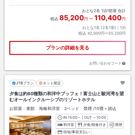
おとな
2
名
1
泊
1
部屋 合計
85,200
110,400
税込
円
〜
円
おとな1名 (
2
名1室)｜
1
泊
税込
42,600円〜55,200円
プランの詳細を見る
お問い合わせコード
JTBプラン
ネット限定
夕食は約60種類の和洋中ブッフェ！富士山と駿河湾を望
むオールインクルーシブのリゾートホテル
お部屋：
東館 海椿和洋室 2ベッド 禁煙
/
10畳＋踏込
IN
チェックイン
15:00
～ | OUT
チェックアウト
～
10:00
和洋室
夕食/朝食付き
禁煙
現地/事前支払い