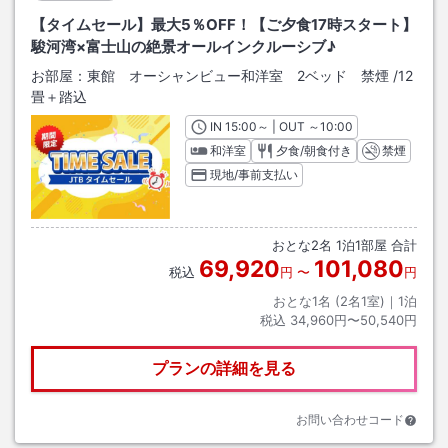
【タイムセール】最大5％OFF！【ご夕食17時スタート】
駿河湾×富士山の絶景オールインクルーシブ♪
お部屋：
東館 オーシャンビュー和洋室 2ベッド 禁煙
/
12
畳＋踏込
IN
チェックイン
15:00
～ | OUT
チェックアウト
～
10:00
和洋室
夕食/朝食付き
禁煙
現地/事前支払い
おとな
2
名
1
泊
1
部屋 合計
69,920
101,080
税込
円
〜
円
おとな1名 (
2
名1室)｜
1
泊
税込
34,960円〜50,540円
プランの詳細を見る
お問い合わせコード