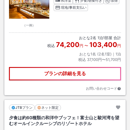
和洋室
夕食/朝食付き
禁煙
現地/事前支払い
（一例）
おとな
2
名
1
泊
1
部屋 合計
74,200
103,400
税込
円
〜
円
おとな1名 (
2
名1室)｜
1
泊
税込
37,100円〜51,700円
プランの詳細を見る
お問い合わせコード
JTBプラン
ネット限定
夕食は約60種類の和洋中ブッフェ！富士山と駿河湾を望
むオールインクルーシブのリゾートホテル