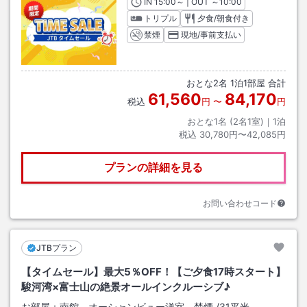
IN
チェックイン
15:00
～ | OUT
チェックアウト
～
10:00
トリプル
夕食/朝食付き
禁煙
現地/事前支払い
おとな
2
名
1
泊
1
部屋 合計
61,560
84,170
税込
円
〜
円
おとな1名 (
2
名1室)｜
1
泊
税込
30,780円〜42,085円
プランの詳細を見る
お問い合わせコード
JTBプラン
【タイムセール】最大5％OFF！【ご夕食17時スタート】
駿河湾×富士山の絶景オールインクルーシブ♪
お部屋：
南館 オーシャンビュー洋室 禁煙
/
31平米