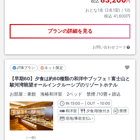
税込
円
おとな1名 (
2
名1室)｜
1
泊
税込
41,600円
プランの詳細を見る
お問い合わせコード
JTBプラン
ネット限定
【早期60】夕食は約60種類の和洋中ブッフェ！富士山と
駿河湾眺望オールインクルーシブのリゾートホテル
お部屋：
東館 海椿和洋室 2ベッド 禁煙
/
10畳＋踏込
IN
チェックイン
15:00
～ | OUT
チェックアウト
～
10:00
和洋室
夕食/朝食付き
禁煙
現地/事前支払い
（一例）