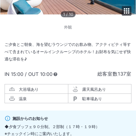
1
/
10
外観
ご夕食とご朝食、海を望むラウンジでのお飲み物、アクティビティ等す
べて含まれているオールインクルーシブのホテル！お財布を気にせず快
適な滞在を♪
総客室数
137
室
IN
チェックイン
15:00
/ OUT
チェックアウト
10:00
大浴場あり
露天風呂あり
温泉
駐車場あり
施設からのお知らせ
◆夕食ブッフェ９０分制。２部制（１７時・１９時）
※チェックイン時にご案内いたします。