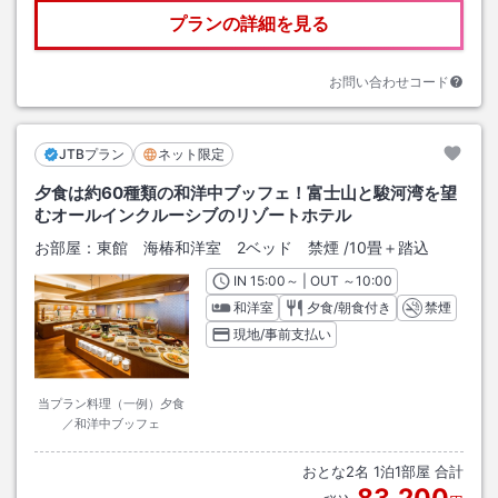
プランの詳細を見る
お問い合わせコード
JTBプラン
ネット限定
夕食は約60種類の和洋中ブッフェ！富士山と駿河湾を望
むオールインクルーシブのリゾートホテル
お部屋：
東館 海椿和洋室 2ベッド 禁煙
/
10畳＋踏込
IN
チェックイン
15:00
～ | OUT
チェックアウト
～
10:00
和洋室
夕食/朝食付き
禁煙
現地/事前支払い
当プラン料理（一例）夕食
／和洋中ブッフェ
おとな
2
名
1
泊
1
部屋 合計
83,200