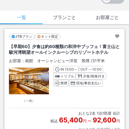
一覧
プランごと
お部屋ごと
JTBプラン
ネット限定
【早期60】夕食は約60種類の和洋中ブッフェ！富士山と
駿河湾眺望オールインクルーシブのリゾートホテル
お部屋：
南館 オーシャンビュー洋室 禁煙
/
31平米
IN
チェックイン
15:00
～ | OUT
チェックアウト
～
10:00
トリプル
夕食/朝食付き
禁煙
現地/事前支払い
（一例）
おとな
2
名
1
泊
1
部屋 合計
65,400
92,600
税込
円
〜
円