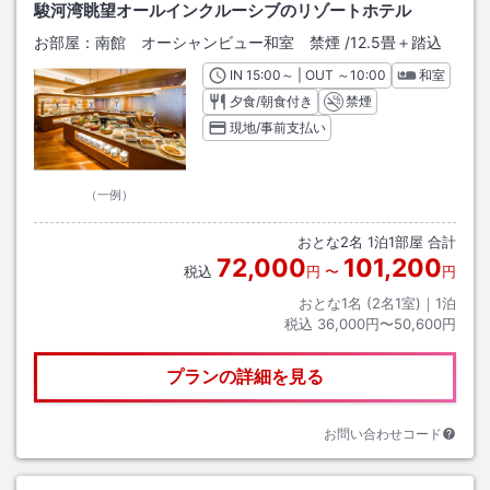
駿河湾眺望オールインクルーシブのリゾートホテル
お部屋：
南館 オーシャンビュー和室 禁煙
/
12.5畳＋踏込
IN
チェックイン
15:00
～ | OUT
チェックアウト
～
10:00
和室
夕食/朝食付き
禁煙
現地/事前支払い
（一例）
おとな
2
名
1
泊
1
部屋 合計
72,000
101,200
税込
円
〜
円
おとな1名 (
2
名1室)｜
1
泊
税込
36,000円〜50,600円
プランの詳細を見る
お問い合わせコード