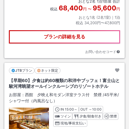
おとな
2
名
1
泊
1
部屋 合計
68,400
95,600
税込
円
〜
円
おとな1名 (
2
名1室)｜
1
泊
税込
34,200円〜47,800円
プランの詳細を見る
お問い合わせコード
JTBプラン
ネット限定
【早期60】夕食は約60種類の和洋中ブッフェ！富士山と
駿河湾眺望オールインクルーシブのリゾートホテル
お部屋：
西館 夕映え和モダン洋室テラス付 禁煙
/
45平米
/
シャワー付（内風呂なし）
IN
チェックイン
15:00
～ | OUT
チェックアウト
～
10:00
ツイン
夕食/朝食付き
禁煙
現地/事前支払い