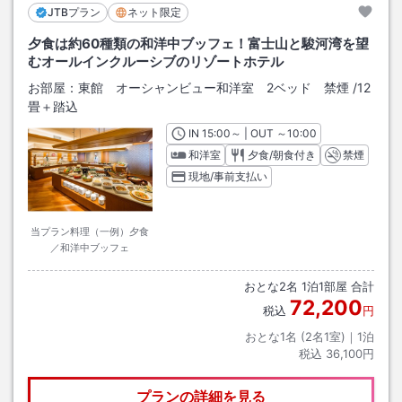
JTBプラン
ネット限定
夕食は約60種類の和洋中ブッフェ！富士山と駿河湾を望
むオールインクルーシブのリゾートホテル
お部屋：
東館 オーシャンビュー和洋室 2ベッド 禁煙
/
12
畳＋踏込
IN
チェックイン
15:00
～ | OUT
チェックアウト
～
10:00
和洋室
夕食/朝食付き
禁煙
現地/事前支払い
当プラン料理（一例）夕食
／和洋中ブッフェ
おとな
2
名
1
泊
1
部屋 合計
72,200
税込
円
おとな1名 (
2
名1室)｜
1
泊
税込
36,100円
プランの詳細を見る