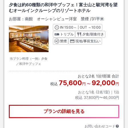
夕食は約60種類の和洋中ブッフェ！富士山と駿河湾を望
むオールインクルーシブのリゾートホテル
お部屋：
南館 オーシャンビュー洋室 禁煙
/
31平米
IN
チェックイン
15:00
～ | OUT
チェックアウト
～
10:00
トリプル
夕食/朝食付き
禁煙
現地/事前支払い
当プラン料理（一例）夕食
／和洋中ブッフェ
おとな
2
名
1
泊
1
部屋 合計
75,600
92,000
税込
円
〜
円
おとな1名 (
2
名1室)｜
1
泊
税込
37,800円〜46,000円
プランの詳細を見る
お問い合わせコード