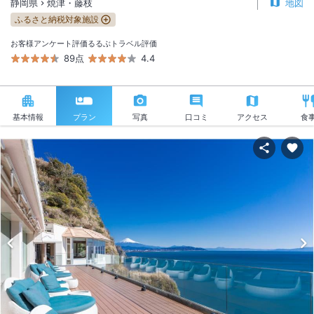
静岡県
焼津・藤枝
地図
ふるさと納税対象施設
お客様アンケート評価
るるぶトラベル評価
89点
4.4
基本情報
プラン
写真
口コミ
アクセス
食