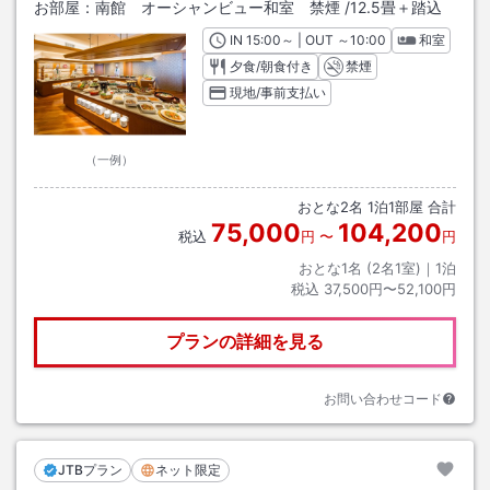
お部屋：
南館 オーシャンビュー和室 禁煙
/
12.5畳＋踏込
IN
チェックイン
15:00
～ | OUT
チェックアウト
～
10:00
和室
夕食/朝食付き
禁煙
現地/事前支払い
（一例）
おとな
2
名
1
泊
1
部屋 合計
75,000
104,200
税込
円
〜
円
おとな1名 (
2
名1室)｜
1
泊
税込
37,500円〜52,100円
プランの詳細を見る
お問い合わせコード
JTBプラン
ネット限定