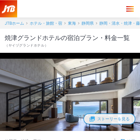
JTBホーム
ホテル・旅館・宿
東海
静岡県
静岡・清水・焼津・藤
焼津グランドホテルの宿泊プラン・料金一覧
（
ヤイヅグランドホテル
）
ストーリーを見る