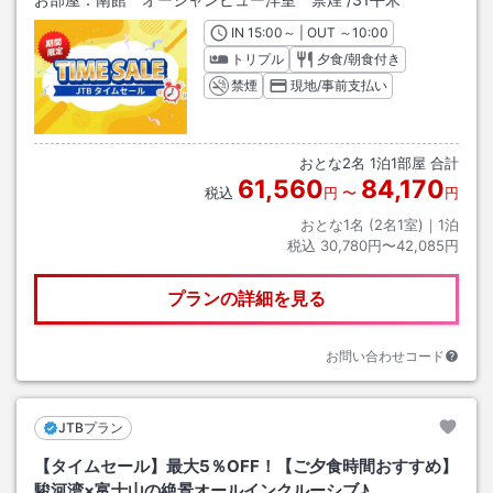
IN
チェックイン
15:00
～ | OUT
チェックアウト
～
10:00
トリプル
夕食/朝食付き
禁煙
現地/事前支払い
おとな
2
名
1
泊
1
部屋 合計
61,560
84,170
税込
円
〜
円
おとな1名 (
2
名1室)｜
1
泊
税込
30,780円〜42,085円
プランの詳細を見る
お問い合わせコード
JTBプラン
【タイムセール】最大5％OFF！【ご夕食時間おすすめ】
駿河湾×富士山の絶景オールインクルーシブ♪