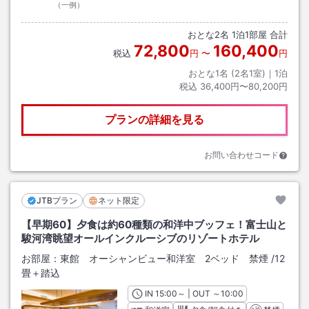
（一例）
おとな
2
名
1
泊
1
部屋 合計
72,800
160,400
税込
円
〜
円
おとな1名 (
2
名1室)｜
1
泊
税込
36,400円〜80,200円
プランの詳細を見る
お問い合わせコード
JTBプラン
ネット限定
【早期60】夕食は約60種類の和洋中ブッフェ！富士山と
駿河湾眺望オールインクルーシブのリゾートホテル
お部屋：
東館 オーシャンビュー和洋室 2ベッド 禁煙
/
12
畳＋踏込
IN
チェックイン
15:00
～ | OUT
チェックアウト
～
10:00