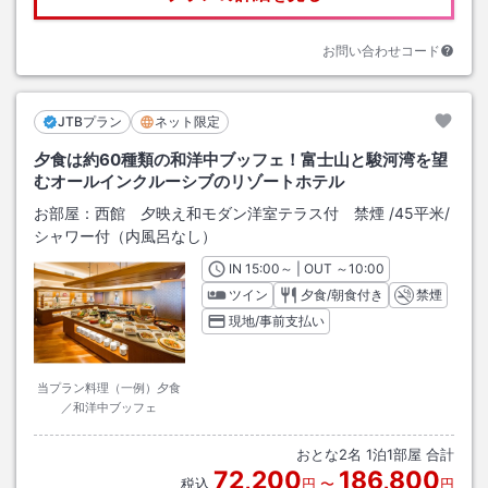
お問い合わせコード
JTBプラン
ネット限定
夕食は約60種類の和洋中ブッフェ！富士山と駿河湾を望
むオールインクルーシブのリゾートホテル
お部屋：
西館 夕映え和モダン洋室テラス付 禁煙
/
45平米
/
シャワー付（内風呂なし）
IN
チェックイン
15:00
～ | OUT
チェックアウト
～
10:00
ツイン
夕食/朝食付き
禁煙
現地/事前支払い
当プラン料理（一例）夕食
／和洋中ブッフェ
おとな
2
名
1
泊
1
部屋 合計
72,200
186,800
税込
円
〜
円