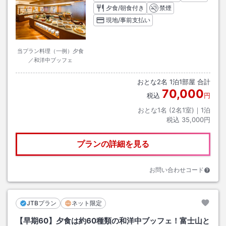
夕食/朝食付き
禁煙
現地/事前支払い
当プラン料理（一例）夕食
／和洋中ブッフェ
おとな
2
名
1
泊
1
部屋 合計
70,000
税込
円
おとな1名 (
2
名1室)｜
1
泊
税込
35,000円
プランの詳細を見る
お問い合わせコード
JTBプラン
ネット限定
【早期60】夕食は約60種類の和洋中ブッフェ！富士山と