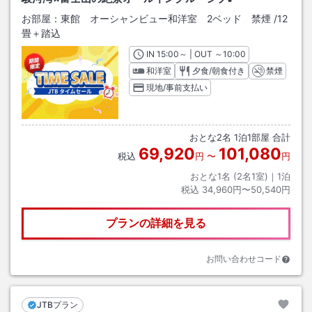
お部屋：
東館 オーシャンビュー和洋室 2ベッド 禁煙
/
12
畳＋踏込
IN
チェックイン
15:00
～ | OUT
チェックアウト
～
10:00
和洋室
夕食/朝食付き
禁煙
現地/事前支払い
おとな
2
名
1
泊
1
部屋 合計
69,920
101,080
税込
円
〜
円
おとな1名 (
2
名1室)｜
1
泊
税込
34,960円〜50,540円
プランの詳細を見る
お問い合わせコード
JTBプラン