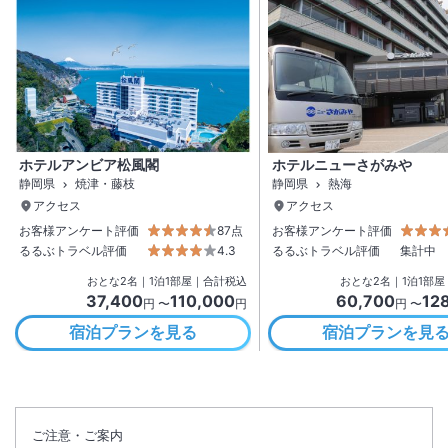
ホテルアンビア松風閣
ホテルニューさがみや
静岡県
焼津・藤枝
静岡県
熱海
アクセス
アクセス
お客様アンケート評価
87点
お客様アンケート評価
るるぶトラベル評価
4.3
るるぶトラベル評価
集計中
おとな
2
名
｜
1
泊
1
部屋｜合計税込
おとな
2
名
｜
1
泊
1
部屋
37,400
110,000
60,700
12
円 〜
円
円 〜
宿泊プランを見る
宿泊プランを見
ご注意・ご案内