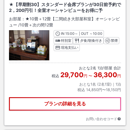
★【早期割30】スタンダード会席プランが30日前予約で
2，200円引！全室オーシャンビューをお得に予
お部屋：
★10畳＋12畳【二間続き大部屋和室】オーシャンビ
ュー
/
10畳＋次の間12畳
IN
チェックイン
15:00
～ | OUT
チェックアウト
～
10:00
特別室
夕食/朝食付き
禁煙
現地支払い
おとな
2
名
1
泊
1
部屋 合計
29,700
36,300
税込
円
〜
円
おとな1名 (
2
名1室)｜
1
泊
税込
14,850円〜18,150円
プランの詳細を見る
お問い合わせコード