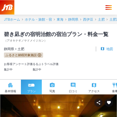
JTBホーム
ホテル・旅館・宿
東海
静岡県
西伊豆
土肥
土肥
碧き凪ぎの宿明治館の宿泊プラン・料金一覧
（
アオキナギノヤドメイジカン
）
静岡県
土肥
地図
ふるさと納税対象施設
お客様アンケート評価
るるぶトラベル評価
集計中
集計中
基本情報
プラン
写真
口コミ
アクセス
食