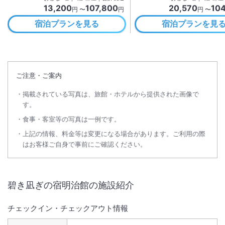
13,200
107,800
20,570
10
円 〜
円
円 〜
宿泊プランを見る
宿泊プランを見
ご注意・ご案内
掲載されている写真は、旅館・ホテルから提供された画像で
す。
食事・客室等の写真は一例です。
上記の情報、料金等は変更になる場合があります。ご利用の際
はお客様ご自身で事前にご確認ください。
碧き凪ぎの宿明治館
の施設紹介
チェックイン・チェックアウト情報