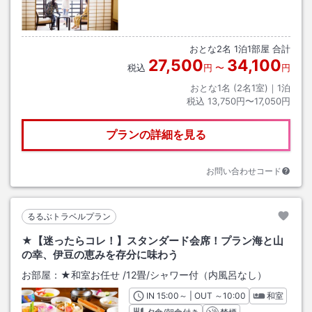
おとな
2
名
1
泊
1
部屋 合計
27,500
34,100
税込
円
〜
円
おとな1名 (
2
名1室)｜
1
泊
税込
13,750円〜17,050円
プランの詳細を見る
お問い合わせコード
るるぶトラベルプラン
★【迷ったらコレ！】スタンダード会席！プラン海と山
の幸、伊豆の恵みを存分に味わう
お部屋：
★和室お任せ
/
12畳
/シャワー付（内風呂なし）
IN
チェックイン
15:00
～ | OUT
チェックアウト
～
10:00
和室