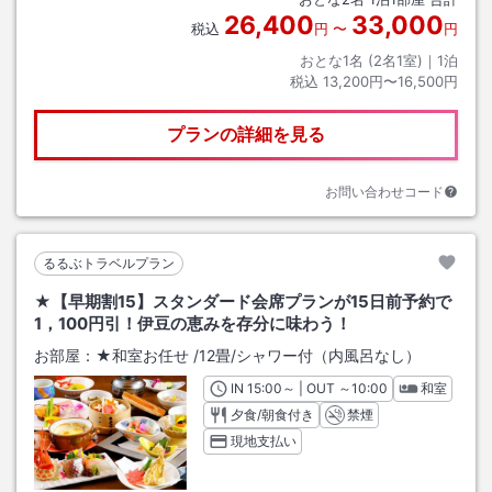
26,400
33,000
税込
円
〜
円
おとな1名 (
2
名1室)｜
1
泊
税込
13,200円〜16,500円
プランの詳細を見る
お問い合わせコード
るるぶトラベルプラン
★【早期割15】スタンダード会席プランが15日前予約で
1，100円引！伊豆の恵みを存分に味わう！
お部屋：
★和室お任せ
/
12畳
/シャワー付（内風呂なし）
IN
チェックイン
15:00
～ | OUT
チェックアウト
～
10:00
和室
夕食/朝食付き
禁煙
現地支払い