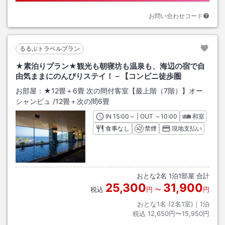
お問い合わせコード
るるぶトラベルプラン
★素泊りプラン★観光も朝寝坊も温泉も、海辺の宿で自
由気ままにのんびりステイ！－【コンビニ徒歩圏
お部屋：
★12畳＋6畳 次の間付客室【最上階（7階）】オー
シャンビュ
/
12畳＋次の間6畳
IN
チェックイン
15:00
～ | OUT
チェックアウト
～
10:00
和室
食事なし
禁煙
現地支払い
おとな
2
名
1
泊
1
部屋 合計
25,300
31,900
税込
円
〜
円
おとな1名 (
2
名1室)｜
1
泊
税込
12,650円〜15,950円