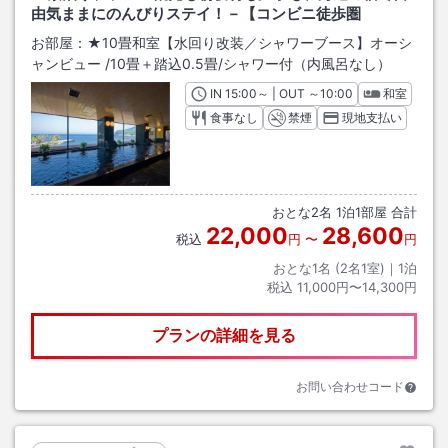
由気ままにのんびりステイ！－【コンビニ徒歩圏
お部屋：
★10畳和室【水回り改装／シャワーブース】オーシ
ャンビュー
/
10畳＋踏込0.5畳
/シャワー付（内風呂なし）
IN
チェックイン
15:00
～ | OUT
チェックアウト
～
10:00
和室
食事なし
禁煙
現地支払い
おとな
2
名
1
泊
1
部屋 合計
22,000
28,600
税込
円
〜
円
おとな1名 (
2
名1室)｜
1
泊
税込
11,000円〜14,300円
プランの詳細を見る
お問い合わせコード