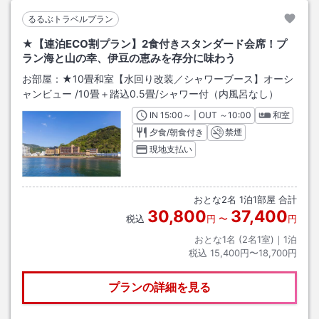
るるぶトラベルプラン
★【連泊ECO割プラン】2食付きスタンダード会席！プ
ラン海と山の幸、伊豆の恵みを存分に味わう
お部屋：
★10畳和室【水回り改装／シャワーブース】オーシ
ャンビュー
/
10畳＋踏込0.5畳
/シャワー付（内風呂なし）
IN
チェックイン
15:00
～ | OUT
チェックアウト
～
10:00
和室
夕食/朝食付き
禁煙
現地支払い
おとな
2
名
1
泊
1
部屋 合計
30,800
37,400
税込
円
〜
円
おとな1名 (
2
名1室)｜
1
泊
税込
15,400円〜18,700円
プランの詳細を見る