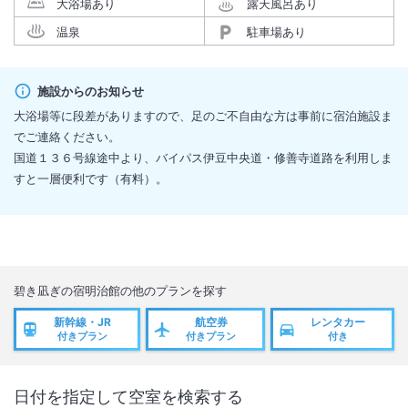
大浴場あり
露天風呂あり
温泉
駐車場あり
施設からのお知らせ
大浴場等に段差がありますので、足のご不自由な方は事前に宿泊施設ま
でご連絡ください。
国道１３６号線途中より、バイパス伊豆中央道・修善寺道路を利用しま
すと一層便利です（有料）。
碧き凪ぎの宿明治館
の他のプランを探す
新幹線・JR
航空券
レンタカー
付きプラン
付きプラン
付き
日付を指定して空室を検索する