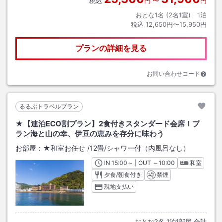
税込
円
〜
円
おとな1名 (
2
名1室)｜
1
泊
税込
12,650円〜15,950円
プランの詳細を見る
お問い合わせコード
るるぶトラベルプラン
★【連泊ECO割プラン】2食付きスタンダード会席！プ
ラン海と山の幸、伊豆の恵みを存分に味わう
お部屋：
★和室お任せ
/
12畳
/シャワー付（内風呂なし）
IN
チェックイン
15:00
～ | OUT
チェックアウト
～
10:00
和室
夕食/朝食付き
禁煙
現地支払い
おとな
2
名
1
泊
1
部屋 合計