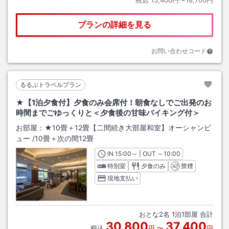
プランの詳細を見る
お問い合わせコード
るるぶトラベルプラン
★【1泊夕食付】夕食のみ会席付！朝食なしでご出発のお
時間までごゆっくりと＜夕食後の甘味バイキング付＞
お部屋：
★10畳＋12畳【二間続き大部屋和室】オーシャンビ
ュー
/
10畳＋次の間12畳
IN
チェックイン
15:00
～ | OUT
チェックアウト
～
10:00
特別室
夕食のみ
禁煙
現地支払い
おとな
2
名
1
泊
1
部屋 合計
30,800
37,400
税込
円
〜
円