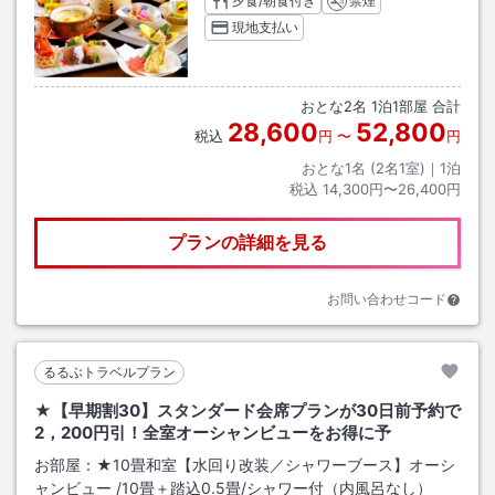
夕食/朝食付き
禁煙
現地支払い
おとな
2
名
1
泊
1
部屋 合計
28,600
52,800
税込
円
〜
円
おとな1名 (
2
名1室)｜
1
泊
税込
14,300円〜26,400円
プランの詳細を見る
お問い合わせコード
るるぶトラベルプラン
★【早期割30】スタンダード会席プランが30日前予約で
2，200円引！全室オーシャンビューをお得に予
お部屋：
★10畳和室【水回り改装／シャワーブース】オーシ
ャンビュー
/
10畳＋踏込0.5畳
/シャワー付（内風呂なし）