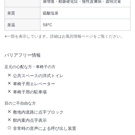
康増進・動脈硬化症・慢性皮膚病・虚弱児童
泉質
硫酸塩泉
泉温
58℃
※一部を表示しています。詳細はお風呂情報ページをご覧ください。
バリアフリー情報
足元の心配な方・車椅子の方
公共スペースの洋式トイレ
車椅子用エレベーター
車椅子用の駐車場
目のご不自由な方
敷地内道路に点字ブロック
館内案内点字表示
非常時の音声による呼び出し装置