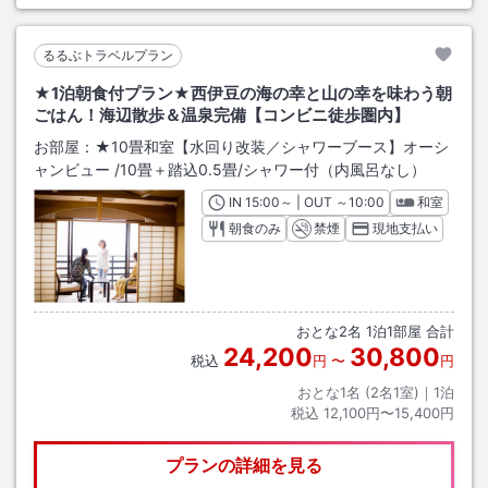
るるぶトラベルプラン
★1泊朝食付プラン★西伊豆の海の幸と山の幸を味わう朝
ごはん！海辺散歩＆温泉完備【コンビニ徒歩圏内】
お部屋：
★10畳和室【水回り改装／シャワーブース】オーシ
ャンビュー
/
10畳＋踏込0.5畳
/シャワー付（内風呂なし）
IN
チェックイン
15:00
～ | OUT
チェックアウト
～
10:00
和室
朝食のみ
禁煙
現地支払い
おとな
2
名
1
泊
1
部屋 合計
24,200
30,800
税込
円
〜
円
おとな1名 (
2
名1室)｜
1
泊
税込
12,100円〜15,400円
プランの詳細を見る