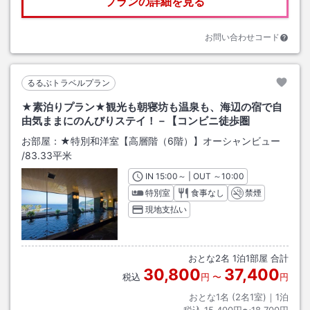
プランの詳細を見る
お問い合わせコード
るるぶトラベルプラン
★素泊りプラン★観光も朝寝坊も温泉も、海辺の宿で自
由気ままにのんびりステイ！－【コンビニ徒歩圏
お部屋：
★特別和洋室【高層階（6階）】オーシャンビュー
/
83.33平米
IN
チェックイン
15:00
～ | OUT
チェックアウト
～
10:00
特別室
食事なし
禁煙
現地支払い
おとな
2
名
1
泊
1
部屋 合計
30,800
37,400
税込
円
〜
円
おとな1名 (
2
名1室)｜
1
泊
税込
15,400円〜18,700円