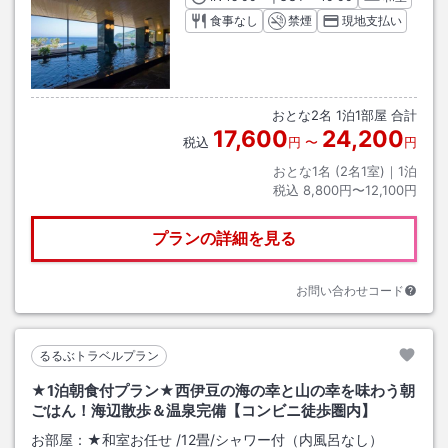
食事なし
禁煙
現地支払い
おとな
2
名
1
泊
1
部屋 合計
17,600
24,200
税込
円
〜
円
おとな1名 (
2
名1室)｜
1
泊
税込
8,800円〜12,100円
プランの詳細を見る
お問い合わせコード
るるぶトラベルプラン
★1泊朝食付プラン★西伊豆の海の幸と山の幸を味わう朝
ごはん！海辺散歩＆温泉完備【コンビニ徒歩圏内】
お部屋：
★和室お任せ
/
12畳
/シャワー付（内風呂なし）