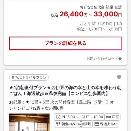
おとな
2
名
1
泊
1
部屋 合計
26,400
33,000
税込
円
〜
円
おとな1名 (
2
名1室)｜
1
泊
税込
13,200円〜16,500円
プランの詳細を見る
お問い合わせコード
るるぶトラベルプラン
★1泊朝食付プラン★西伊豆の海の幸と山の幸を味わう朝
ごはん！海辺散歩＆温泉完備【コンビニ徒歩圏内】
お部屋：
★12畳＋6畳 次の間付客室【最上階（7階）】オー
シャンビュ
/
12畳＋次の間6畳
IN
チェックイン
15:00
～ | OUT
チェックアウト
～
10:00
和室
朝食のみ
禁煙
現地支払い