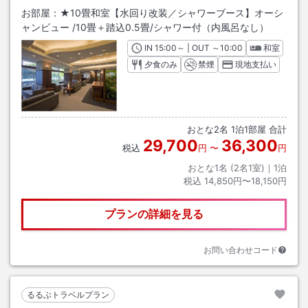
お部屋：
★10畳和室【水回り改装／シャワーブース】オーシ
ャンビュー
/
10畳＋踏込0.5畳
/シャワー付（内風呂なし）
IN
チェックイン
15:00
～ | OUT
チェックアウト
～
10:00
和室
夕食のみ
禁煙
現地支払い
おとな
2
名
1
泊
1
部屋 合計
29,700
36,300
税込
円
〜
円
おとな1名 (
2
名1室)｜
1
泊
税込
14,850円〜18,150円
プランの詳細を見る
お問い合わせコード
るるぶトラベルプラン