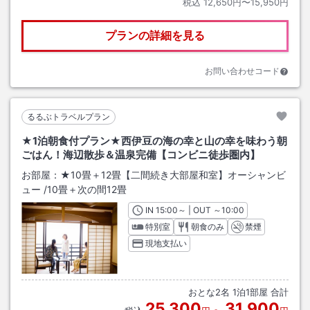
税込
12,650円〜15,950円
プランの詳細を見る
お問い合わせコード
るるぶトラベルプラン
★1泊朝食付プラン★西伊豆の海の幸と山の幸を味わう朝
ごはん！海辺散歩＆温泉完備【コンビニ徒歩圏内】
お部屋：
★10畳＋12畳【二間続き大部屋和室】オーシャンビ
ュー
/
10畳＋次の間12畳
IN
チェックイン
15:00
～ | OUT
チェックアウト
～
10:00
特別室
朝食のみ
禁煙
現地支払い
おとな
2
名
1
泊
1
部屋 合計
25,300
31,900