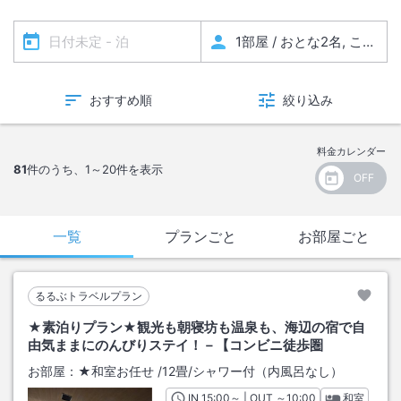
おすすめ順
絞り込み
料金カレンダー
81
件のうち、
1～20
件を表示
一覧
プランごと
お部屋ごと
るるぶトラベルプラン
★素泊りプラン★観光も朝寝坊も温泉も、海辺の宿で自
由気ままにのんびりステイ！－【コンビニ徒歩圏
お部屋：
★和室お任せ
/
12畳
/シャワー付（内風呂なし）
IN
チェックイン
15:00
～ | OUT
チェックアウト
～
10:00
和室