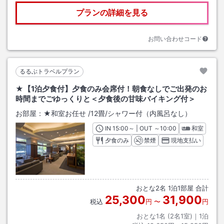
プランの詳細を見る
お問い合わせコード
るるぶトラベルプラン
★【1泊夕食付】夕食のみ会席付！朝食なしでご出発のお
時間までごゆっくりと＜夕食後の甘味バイキング付＞
お部屋：
★和室お任せ
/
12畳
/シャワー付（内風呂なし）
IN
チェックイン
15:00
～ | OUT
チェックアウト
～
10:00
和室
夕食のみ
禁煙
現地支払い
おとな
2
名
1
泊
1
部屋 合計
25,300
31,900
税込
円
〜
円
おとな1名 (
2
名1室)｜
1
泊