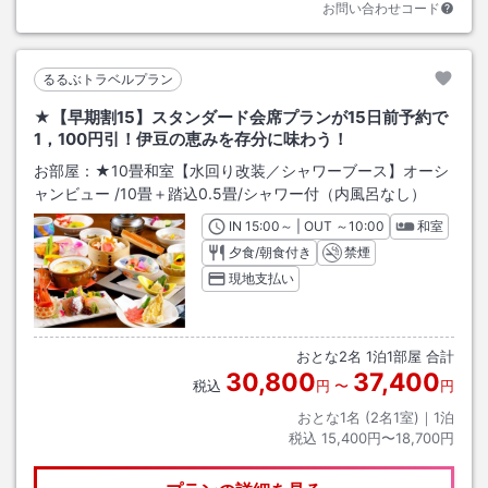
お問い合わせコード
るるぶトラベルプラン
★【早期割15】スタンダード会席プランが15日前予約で
1，100円引！伊豆の恵みを存分に味わう！
お部屋：
★10畳和室【水回り改装／シャワーブース】オーシ
ャンビュー
/
10畳＋踏込0.5畳
/シャワー付（内風呂なし）
IN
チェックイン
15:00
～ | OUT
チェックアウト
～
10:00
和室
夕食/朝食付き
禁煙
現地支払い
おとな
2
名
1
泊
1
部屋 合計
30,800
37,400
税込
円
〜
円
おとな1名 (
2
名1室)｜
1
泊
税込
15,400円〜18,700円