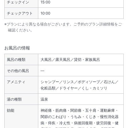
チェックイン
15:00
チェックアウト
10:00
※プランにより異なる場合がございます。ご予約のプラン詳細情報をご
確認ください。
お風呂の情報
風呂の種類
大風呂／露天風呂／貸切・家族風呂
その他の風呂
―
アメニティ
シャンプー／リンス／ボディソープ／石けん／
化粧品類／ドライヤー／くし・カミソリ
湯の種類
温泉
効能
神経痛・筋肉痛・関節痛・五十肩・運動麻痺・
関節のこわばり・うちみ・くじき・慢性消化器
病・痔疾・冷え性・病後回復期・疲労回復・健