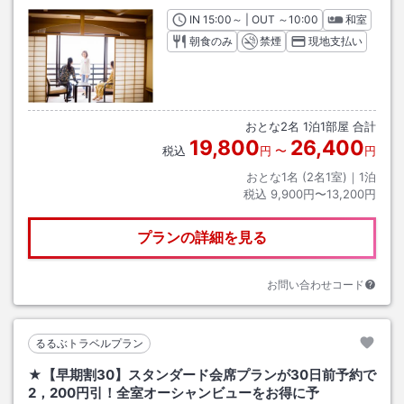
IN
チェックイン
15:00
～ | OUT
チェックアウト
～
10:00
和室
朝食のみ
禁煙
現地支払い
おとな
2
名
1
泊
1
部屋 合計
19,800
26,400
税込
円
〜
円
おとな1名 (
2
名1室)｜
1
泊
税込
9,900円〜13,200円
プランの詳細を見る
お問い合わせコード
るるぶトラベルプラン
★【早期割30】スタンダード会席プランが30日前予約で
2，200円引！全室オーシャンビューをお得に予