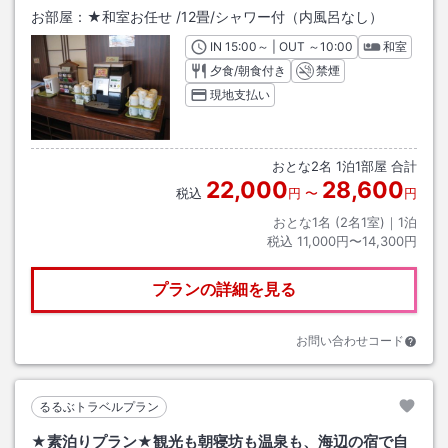
お部屋：
★和室お任せ
/
12畳
/シャワー付（内風呂なし）
IN
チェックイン
15:00
～ | OUT
チェックアウト
～
10:00
和室
夕食/朝食付き
禁煙
現地支払い
おとな
2
名
1
泊
1
部屋 合計
22,000
28,600
税込
円
〜
円
おとな1名 (
2
名1室)｜
1
泊
税込
11,000円〜14,300円
プランの詳細を見る
お問い合わせコード
るるぶトラベルプラン
★素泊りプラン★観光も朝寝坊も温泉も、海辺の宿で自