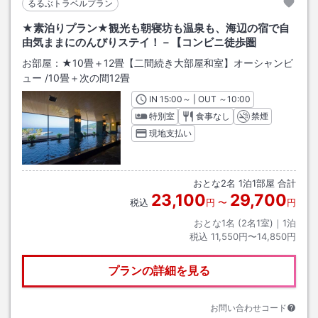
るるぶトラベルプラン
★素泊りプラン★観光も朝寝坊も温泉も、海辺の宿で自
由気ままにのんびりステイ！－【コンビニ徒歩圏
お部屋：
★10畳＋12畳【二間続き大部屋和室】オーシャンビ
ュー
/
10畳＋次の間12畳
IN
チェックイン
15:00
～ | OUT
チェックアウト
～
10:00
特別室
食事なし
禁煙
現地支払い
おとな
2
名
1
泊
1
部屋 合計
23,100
29,700
税込
円
〜
円
おとな1名 (
2
名1室)｜
1
泊
税込
11,550円〜14,850円
プランの詳細を見る
お問い合わせコード