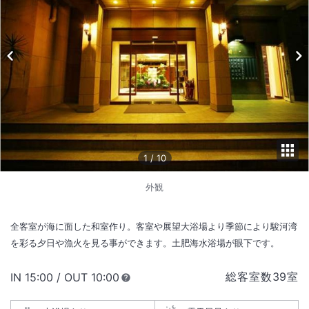
1
/
10
外観
全客室が海に面した和室作り。客室や展望大浴場より季節により駿河湾
を彩る夕日や漁火を見る事ができます。土肥海水浴場が眼下です。
総客室数
39
室
IN
チェックイン
15:00
/ OUT
チェックアウト
10:00