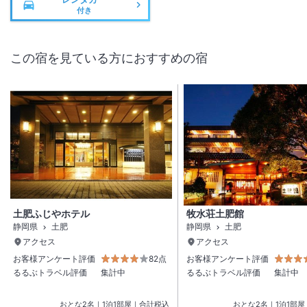
付き
この宿を見ている方におすすめの宿
土肥ふじやホテル
牧水荘土肥館
静岡県
土肥
静岡県
土肥
アクセス
アクセス
お客様アンケート評価
82点
お客様アンケート評価
るるぶトラベル評価
集計中
るるぶトラベル評価
集計中
おとな
2
名
｜
1
泊
1
部屋｜合計税込
おとな
2
名
｜
1
泊
1
部屋