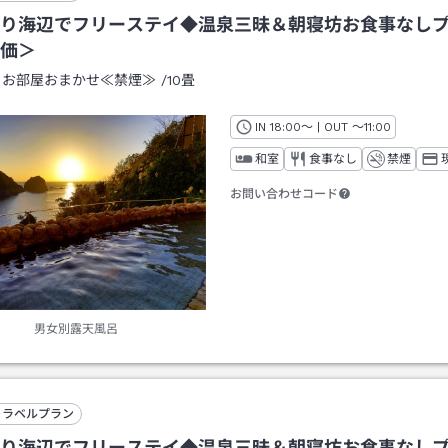
り海辺でフリーステイ◆温泉三昧＆朝寝坊お食事なし
価＞
：
お部屋おまかせ≪禁煙≫
/
10畳
IN
チェックイン
18:00
～ | OUT
チェックアウト
～
11:00
和室
食事なし
禁煙
お問い合わせコード
男女別露天風呂
トラベルプラン
り海辺でフリーステイ◆温泉三昧＆朝寝坊お食事なし