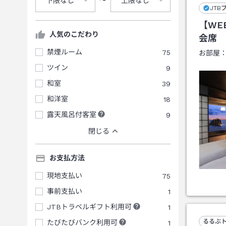
下限なし
上限なし
JTB
【WE
人気のこだわり
会席
禁煙ルーム
75
お部屋
ツイン
9
和室
39
和洋室
18
露天風呂付客室
9
閉じる
お支払方法
現地支払い
75
事前支払い
1
JTBトラベルギフト利用可
1
るるぶ
たびたびバンク利用可
1