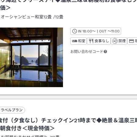
価＞
：
オーシャンビュー和室12畳
/
12畳
IN
チェックイン
18:00
～ | OUT
チェックアウト
～
11:00
和室
食事なし
禁煙
お問い合わせコード
トラベルプラン
食付（夕食なし）チェックイン21時まで◆絶景＆温泉三
朝食付き＜現金特価＞