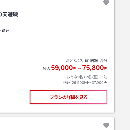
の天遊磯
＋踏込
おとな
2
名
1
泊
1
部屋 合計
59,000
75,800
税込
円
〜
円
おとな1名 (
2
名1室)｜
1
泊
税込
29,500円〜37,900円
プランの詳細を見る