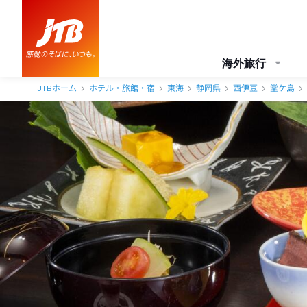
海外旅行
JTBホーム
ホテル・旅館・宿
東海
静岡県
西伊豆
堂ケ島