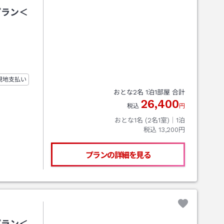
プラン＜
現地支払い
おとな
2
名
1
泊
1
部屋 合計
26,400
税込
円
おとな1名 (
2
名1室)｜
1
泊
税込
13,200円
プランの詳細を見る
プラン＜