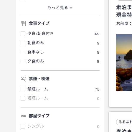
素泊ま
もっと見る
現金特
食事タイプ
お部屋
夕食/朝食付き
49
朝食のみ
9
食事なし
9
夕食のみ
8
禁煙・喫煙
禁煙ルーム
75
喫煙ルーム
0
部屋タイプ
るるぶ
シングル
0
素泊ま