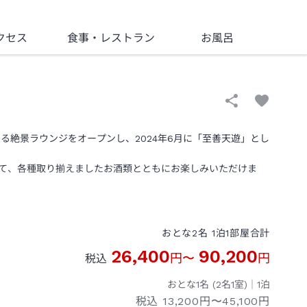
クセス
食事
・レストラン
お風呂
なる絶景ラウンジをオープンし、2024年6月に「至善天遊」とし
て、各種取り揃えましたお酒類とともにお楽しみいただけま
おとな
2
名
1
泊
1
部屋
合計
26,400
90,200
円
〜
円
税込
おとな1名 (
2
名1室)｜
1
泊
税込
13,200円〜45,100円