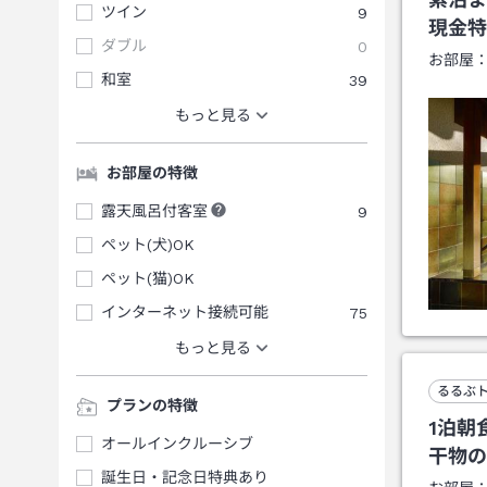
ツイン
9
現金特
ダブル
0
お部屋
和室
39
もっと見る
お部屋の特徴
露天風呂付客室
9
ペット(犬)OK
ペット(猫)OK
インターネット接続可能
75
もっと見る
るるぶ
プランの特徴
1泊朝
オールインクルーシブ
干物の
誕生日・記念日特典あり