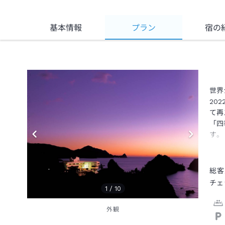
基本情報
プラン
宿の
世界
20
て再
「四
す。
総客
チェ
1
/
10
外観