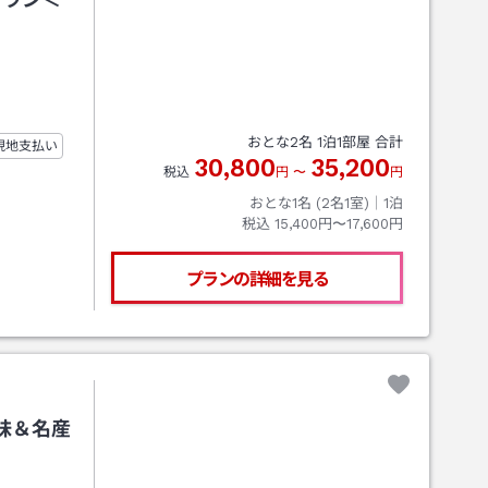
おとな
2
名
1
泊
1
部屋 合計
現地支払い
30,800
35,200
税込
円
〜
円
おとな1名 (
2
名1室)｜
1
泊
税込
15,400円〜17,600円
プランの詳細を見る
昧＆名産