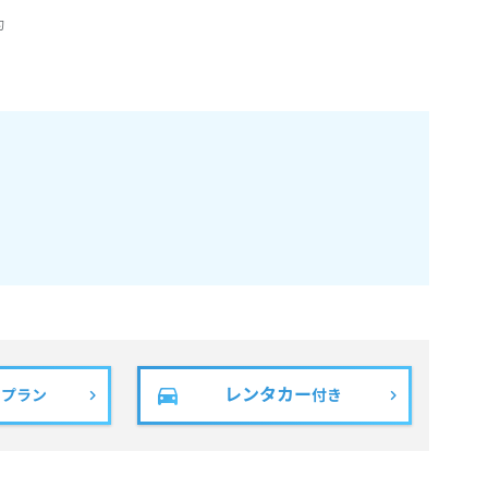
約
レンタカー
きプラン
付き