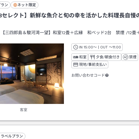
プラン
ネット限定
Bセレクト】新鮮な魚介と旬の幸を活かした料理長自慢
：
【三四郎島＆駿河湾一望】和室12畳＋広縁 和ベッド2台 禁煙
/
12畳
IN
チェックイン
15:00
～ | OUT
チェックアウト
～
11:00
和室
夕食/朝食付き
禁煙
現地/事前支払い
お問い合わせコード
客室
トラベルプラン