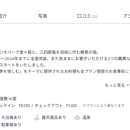
紹介
写真
口コミ
ア
(
33
)
ジオパーク堂ヶ島と、三四郎島を目前に佇む絶景の宿。
22～2024年までに全室改装、また気ままにお寛ぎいただける3つの趣異
スタートをいたしました。
季を愉しむ」をテーマに提供されるお料理も全プラン個室のお食事処に
室数
16
室
15:00
11:00
ックイン
/ チェックアウト
※プランにより異なります
大浴場あり
露天風呂あり
温泉
駐車場あり