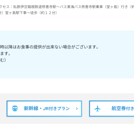
クセス：
私鉄伊豆箱根鉄道修善寺駅～バス東海バス修善寺駅乗車（堂ヶ島）行き（
分）堂ヶ島駅下車～徒歩（約１２分）
9時以降はお食事の提供が出来ない場合がございます。
ます。
む）
新幹線・JR
航空券
付きプラン
付