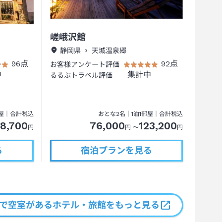
嵯峨沢館
静岡県
天城温泉郷
96点
92点
お客様アンケート評価
中
集計中
るるぶトラベル評価
屋｜合計税込
おとな
2
名
｜
1
泊
1
部屋｜合計税込
28,700
76,000
123,200
円
円 ～
円
る
宿泊プランを見る
で空室がある
ホテル・旅館をもっと見る