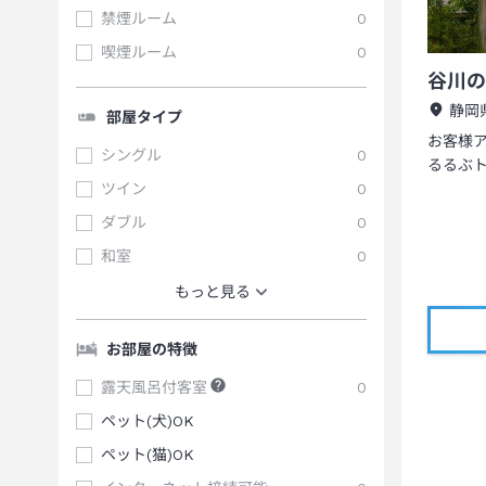
禁煙ルーム
0
喫煙ルーム
0
谷川の
静岡
部屋タイプ
お客様
シングル
0
るるぶ
ツイン
0
ダブル
0
和室
0
もっと見る
お部屋の特徴
露天風呂付客室
0
ペット(犬)OK
ペット(猫)OK