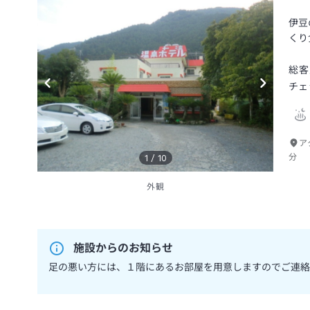
伊豆
くり
総客
チェ
ア
分
1
/
10
外観
施設からのお知らせ
足の悪い方には、１階にあるお部屋を用意しますのでご連絡