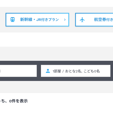
新幹線・JR
航空券
付きプラン
付
うち、0件を表示