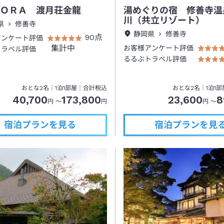
ＯＲＡ 渡月荘金龍
湯めぐりの宿 修善寺温
川（共立リゾート）
県
修善寺
静岡県
修善寺
90点
アンケート評価
集計中
お客様アンケート評価
トラベル評価
るるぶトラベル評価
おとな
2
名
｜
1
泊
1
部屋｜合計税込
おとな
2
名
｜
1
泊
1
部
40,700
173,800
23,600
8
円 ～
円
円 ～
宿泊プランを見る
宿泊プランを見