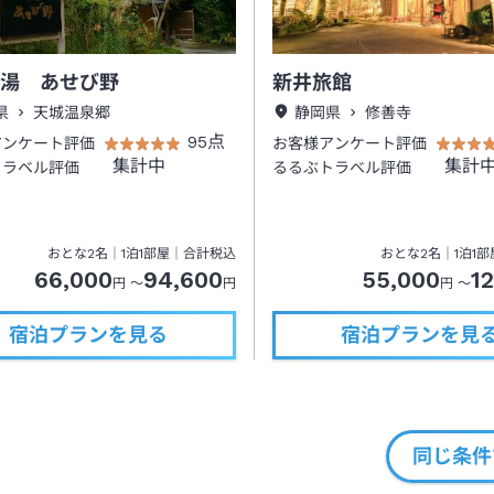
湯 あせび野
新井旅館
県
天城温泉郷
静岡県
修善寺
95点
アンケート評価
お客様アンケート評価
集計中
集計
トラベル評価
るるぶトラベル評価
おとな
2
名
｜
1
泊
1
部屋｜合計税込
おとな
2
名
｜
1
泊
1
部
66,000
94,600
55,000
1
円 ～
円
円 ～
宿泊プランを見る
宿泊プランを見
同じ条件