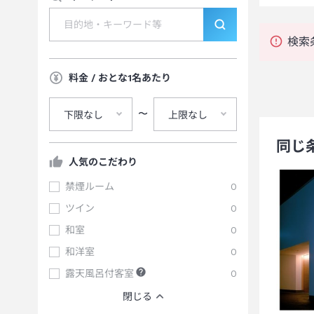
検索
料金 / おとな1名あたり
〜
下限なし
上限なし
同じ
人気のこだわり
禁煙ルーム
0
ツイン
0
和室
0
和洋室
0
露天風呂付客室
0
閉じる