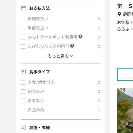
宙 Ｓ
お支払方法
静岡
現地支払い
0
お客様
事前支払い
0
るるぶ
JTBトラベルギフト利用可
0
たびたびバンク利用可
0
もっと見る
食事タイプ
夕食/朝食付き
0
朝食のみ
0
食事なし
0
夕食のみ
0
禁煙・喫煙