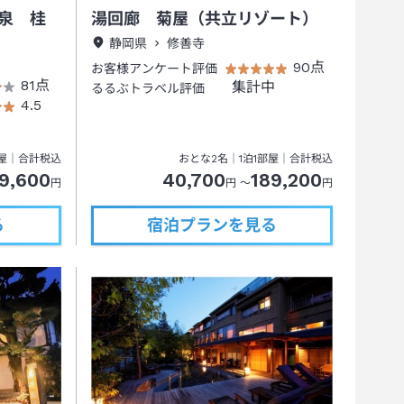
泉 桂
湯回廊 菊屋（共立リゾート）
静岡県
修善寺
90点
お客様アンケート評価
81点
集計中
るるぶトラベル評価
4.5
屋｜合計税込
おとな
2
名
｜
1
泊
1
部屋｜合計税込
9,600
40,700
189,200
円
円 ～
円
る
宿泊プランを見る