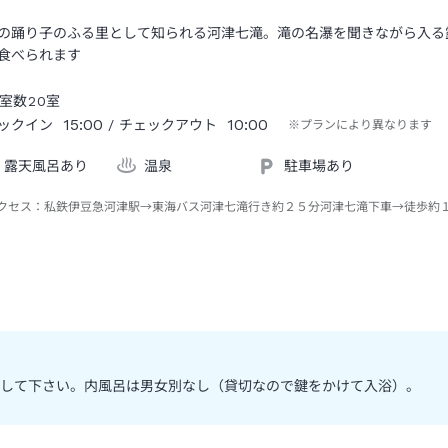
の踊り子のふる里として知られる河津七滝。滝の名瀑を聞きながら入る
食べられます
室数
20
室
15:00
10:00
ックイン
/ チェックアウト
※プランにより異なります
露天風呂あり
温泉
駐車場あり
クセス：
私鉄伊豆急河津駅→東海バス河津七滝行き約２５分河津七滝下車→徒歩約
して下さい。内風呂は男女別なし（貸切なので鍵をかけて入浴）。