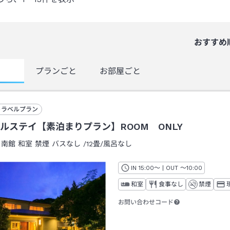
おすすめ
覧
プランごと
お部屋ごと
トラベルプラン
ルステイ【素泊まりプラン】ROOM ONLY
：
南館 和室 禁煙 バスなし
/
12畳
/風呂なし
IN
チェックイン
15:00
～ | OUT
チェックアウト
～
10:00
和室
食事なし
禁煙
お問い合わせコード