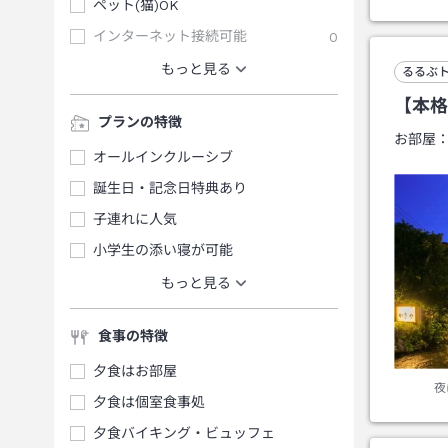
ペット(猫)OK
インターネット接続可能
0
もっと見る
るるぶ
【本格
プランの特徴
お部屋
オールインクルーシブ
誕生日・記念日特典あり
子連れに人気
小学生の添い寝が可能
もっと見る
食事の特徴
夕食はお部屋
夜
夕食は個室食事処
夕食バイキング・ビュッフェ