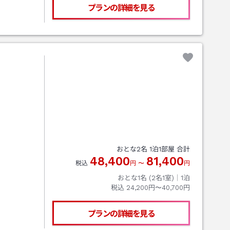
プランの詳細を見る
おとな
2
名
1
泊
1
部屋 合計
48,400
81,400
税込
円
〜
円
おとな1名 (
2
名1室)｜
1
泊
税込
24,200円〜40,700円
プランの詳細を見る