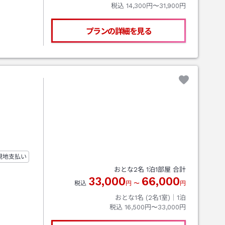
税込
14,300円〜31,900円
プランの詳細を見る
現地支払い
おとな
2
名
1
泊
1
部屋 合計
33,000
66,000
税込
円
〜
円
おとな1名 (
2
名1室)｜
1
泊
税込
16,500円〜33,000円