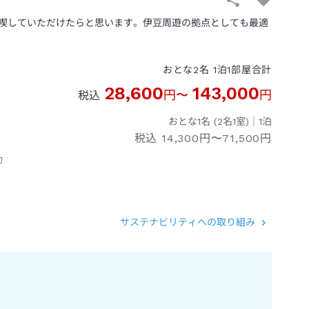
喫していただけたらと思います。伊豆周遊の拠点としても最適
おとな
2
名
1
泊
1
部屋
合計
28,600
143,000
円
〜
円
税込
おとな1名 (
2
名1室)｜
1
泊
税込
14,300円〜71,500円
約
サステナビリティへの取り組み