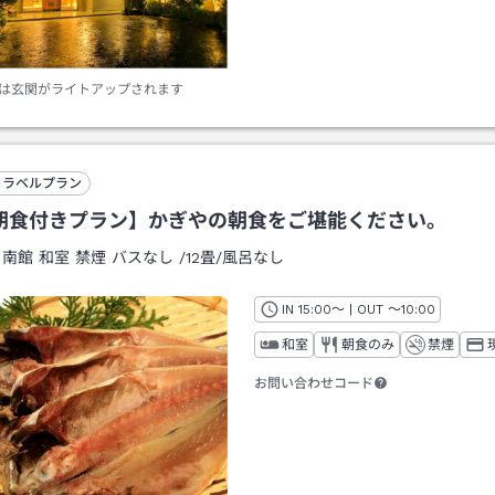
は玄関がライトアップされます
トラベルプラン
朝食付きプラン】かぎやの朝食をご堪能ください。
：
南館 和室 禁煙 バスなし
/
12畳
/風呂なし
IN
チェックイン
15:00
～ | OUT
チェックアウト
～
10:00
和室
朝食のみ
禁煙
お問い合わせコード