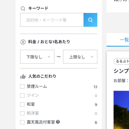
キーワード
一
料金 / おとな1名あたり
〜
下限なし
上限なし
るるぶ
シンプ
人気のこだわり
お部屋
禁煙ルーム
13
ツイン
0
和室
9
和洋室
0
露天風呂付客室
8