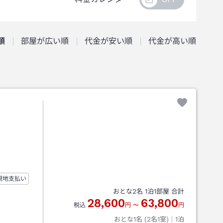
順
部屋が広い順
代金が安い順
代金が高い順
現地支払い
おとな
2
名
1
泊
1
部屋 合計
28,600
63,800
税込
円
〜
円
おとな1名 (
2
名1室)｜
1
泊