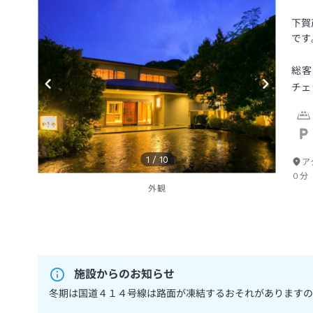
下賀
です
総客
チェ
1
/
10
ア
０分
外観
施設からのお知らせ
冬期は国道４１４号線は路面が凍結するおそれがありますの