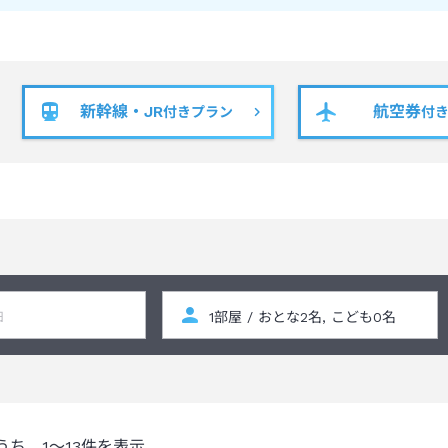
新幹線・JR
航空券
付きプラン
付
うち、
1～13
件を表示