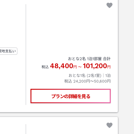
現地支払い
おとな
2
名
1
泊
1
部屋 合計
48,400
101,200
税込
円
〜
円
おとな1名 (
2
名1室)｜
1
泊
税込
24,200円〜50,600円
プランの詳細を見る