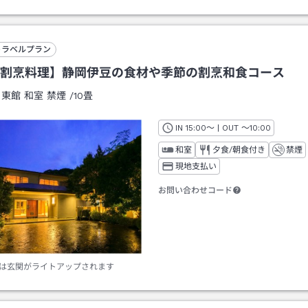
トラベルプラン
割烹料理】静岡伊豆の食材や季節の割烹和食コース
：
東館 和室 禁煙
/
10畳
IN
チェックイン
15:00
～ | OUT
チェックアウト
～
10:00
和室
夕食/朝食付き
禁煙
現地支払い
お問い合わせコード
は玄関がライトアップされます