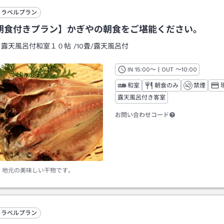
トラベルプラン
朝食付きプラン】かぎやの朝食をご堪能ください。
：
露天風呂付和室１０帖
/
10畳
/露天風呂付
IN
チェックイン
15:00
～ | OUT
チェックアウト
～
10:00
和室
朝食のみ
禁煙
露天風呂付き客室
お問い合わせコード
地元の美味しい干物です。
トラベルプラン