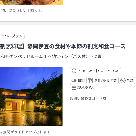
地元の美味しい干物です。
トラベルプラン
割烹料理】静岡伊豆の食材や季節の割烹和食コース
：
和モダンベッドルーム１０帖ツイン（バス付）
/
10畳
IN
チェックイン
15:00
～ | OUT
チェックアウト
～
10:00
和室
夕食/朝食付き
禁煙
現地支払い
お問い合わせコード
は玄関がライトアップされます