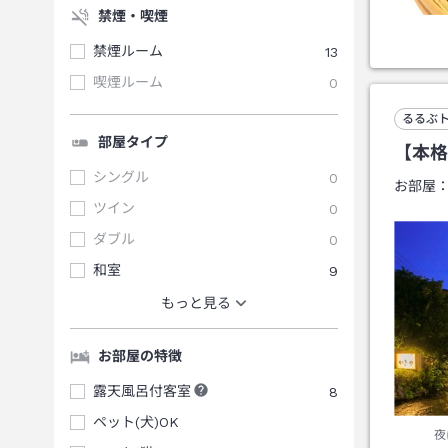
禁煙・喫煙
禁煙ルーム
13
喫煙ルーム
0
るるぶ
部屋タイプ
【本格
シングル
0
お部屋
ツイン
0
ダブル
0
和室
9
もっと見る
お部屋の特徴
露天風呂付客室
8
ペット(犬)OK
夜