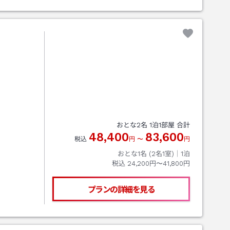
おとな
2
名
1
泊
1
部屋 合計
48,400
83,600
税込
円
〜
円
おとな1名 (
2
名1室)｜
1
泊
税込
24,200円〜41,800円
プランの詳細を見る