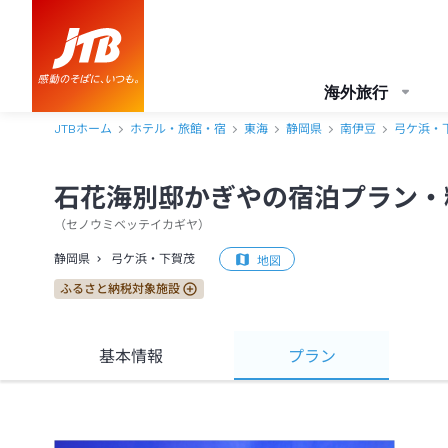
海外旅行
JTBホーム
ホテル・旅館・宿
東海
静岡県
南伊豆
弓ケ浜・
石花海別邸かぎやの宿泊プラン・
（
セノウミベッテイカギヤ
）
静岡県
弓ケ浜・下賀茂
地図
ふるさと納税対象施設
基本情報
プラン