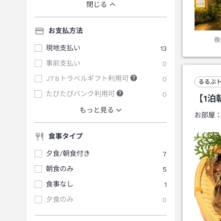
閉じる
お支払方法
夜
現地支払い
13
事前支払い
0
JTBトラベルギフト利用可
0
るるぶ
たびたびバンク利用可
0
【1泊
もっと見る
お部屋
食事タイプ
夕食/朝食付き
7
朝食のみ
5
食事なし
1
夕食のみ
0