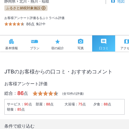
静岡県
北川・熱川・稲取
地図
ふるさと納税対象施設
お客様アンケート評価
るるぶトラベル評価
86点
集計中
基本情報
プラン
宿の紹介
写真
口コミ
アク
JTBのお客様からの口コミ・おすすめコメント
お客様アンケート評価
86
総合：
点
(全
10
件の評価)
サービス
：
90
点
部屋
：
88
点
大浴場
：
75
点
夕食
：
88
点
朝食
：
85
点
条件で絞り込む