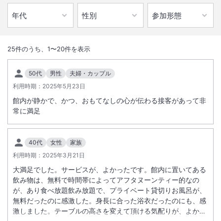
1
/
10
外観
25
件のうち、
1
〜
20
件を表示
相模灘を一望できるおちついたお部屋。木の香ゆかしい檜のお風呂。ゆ
50代
男性
夫婦・カップル
ったりとした時の流れと海鮮料理に舌づつみする豊かな時を味わってい
利用時期：
2025年5月23日
ただけます。
館内が静かで、かつ、おもてなしの心が伝わる接客があって非
常に満足
総客室数
33
室
IN
チェックイン
14:00
/ OUT
チェックアウト
10:00
40代
女性
家族
大浴場あり
露天風呂あり
利用時期：
2025年3月21日
温泉
駐車場あり
大満足でした。サービスが、よかったです。館内に置いてある
飲み物は、無料で時間帯によってアフタヌーンティー的なの
が、あり食べ放題飲み放題で、プライベート貸切りお風呂が、
施設からのお知らせ
無料だったのに感激した。身長に合った浴衣だったのにも、感
現地払いプランでの現地でのお支払いは現金のみとなります。
激しました。テーブルの高さを変えて頂ける気配りが、よかっ