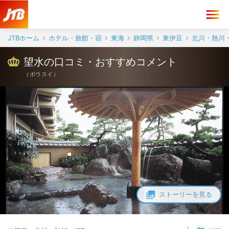
JTBホーム
ホテル・旅館・宿
東海
静岡県
東伊豆
北川・熱川
望水の口コミ・おすすめコメント
（
ボウスイ
）
ストーリーを見る