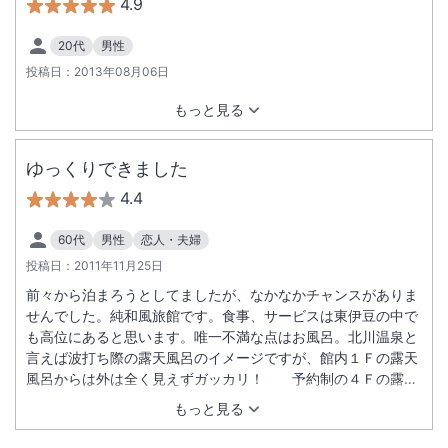
4.9
20代
男性
投稿日：
2013年08月06日
もっと見る
ゆっくりできました
4.4
60代
男性
恋人・夫婦
投稿日：
2011年11月25日
前々から泊まろうとしてましたが、なかなかチャンスがありま
せんでした。純和風旅館です。食事、サービスは東伊豆の中で
も高位にあると思います。唯一不満な点はお風呂。北川温泉と
言えば波打ち際の露天風呂のイメージですが、館内１Ｆの露天
風呂からは外は全く見えずガッカリ！ 予約制の４Ｆの露天
は波音はほとんど聞えません。でもサービスは行届いており、
もっと見る
洗車までしていただきました。ゆっくりできましたよ