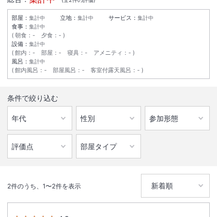
部屋：
立地：
サービス：
集計中
集計中
集計中
食事：
集計中
朝食
：
-
夕食
：
-
設備：
集計中
館内
：
-
部屋
：
-
寝具
：
-
アメニティ
：
-
風呂：
集計中
館内風呂
：
-
部屋風呂
：
-
客室付露天風呂
：
-
条件で絞り込む
2
件のうち、
1
〜
2
件を表示