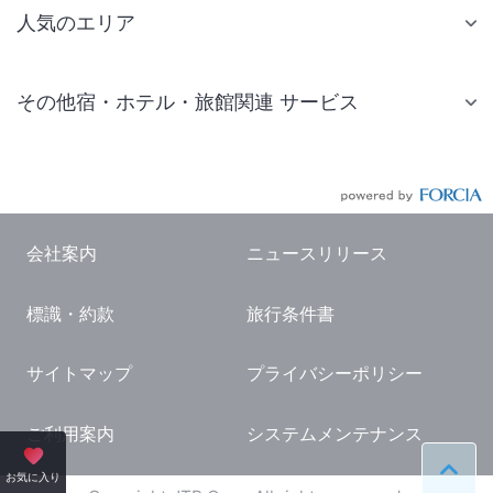
人気のエリア
札幌 ホテル
その他宿・ホテル・旅館関連 サービス
仙台 ホテル
国内旅行・国内ツアー
東京ディズニーリゾート(R)周辺 ホテル
JR・新幹線付きツアー
東京 ホテル
航空券付きツアー
東京ドーム ホテル
会社案内
ニュースリリース
現地観光・レジャーチケット
新宿 ホテル
標識・約款
旅行条件書
国内観光ガイド
横浜 ホテル
旅行・観光情報
熱海 ホテル
サイトマップ
プライバシーポリシー
名古屋 ホテル
ご利用案内
システムメンテナンス
京都 ホテル
ペー
お気に入り