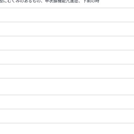
般にむくみのあるもの、甲状腺機能亢進症、下痢の時