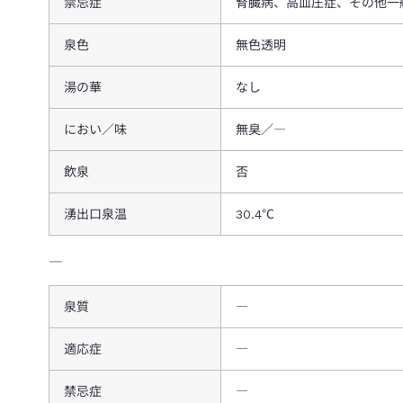
禁忌症
腎臓病、高血圧症、その他一
泉色
無色透明
湯の華
なし
におい／味
無臭／―
飲泉
否
湧出口泉温
30.4℃
―
泉質
―
適応症
―
禁忌症
―