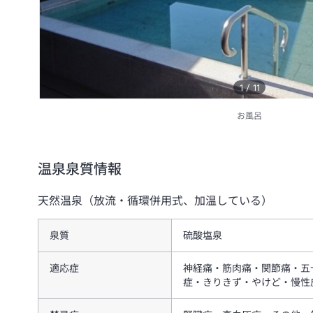
1
/
11
お風呂
温泉泉質情報
天然温泉（放流・循環併用式、加温している）
泉質
硫酸塩泉
適応症
神経痛・筋肉痛・関節痛・五
症・きりきず・やけど・慢性