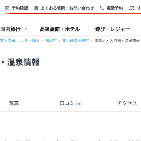
予約確認
よくある質問・お問い合わせ
電話予約
リ
国内旅行
高級旅館・ホテル
遊び・レジャー
富士吉田
西湖・鳴沢
鳴沢村
富士緑の休暇村
お風呂・大浴場・温泉情報
・温泉情報
写真
口コミ
アクセス
(
24
)