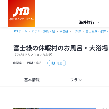
海外旅行
JTBホーム
ホテル・旅館・宿
甲信越
山梨県
富士五湖・忍野・
富士緑の休暇村のお風呂・大浴場
（
フジミドリノキュウカムラ
）
山梨県
西湖・鳴沢
地図
基本情報
プラン