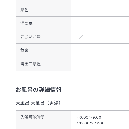
泉色
―
湯の華
―
におい／味
―／―
飲泉
―
湧出口泉温
―
お風呂の詳細情報
大風呂
大風呂（男湯）
入浴可能時間
6:00～9:00
15:00～23:00