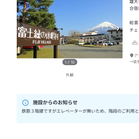
雄大
合宿
総客
チェ
ア
→徒
1
/
10
外観
施設からのお知らせ
鉄筋３階建ですがエレベーターが無いため、階段のご利用と