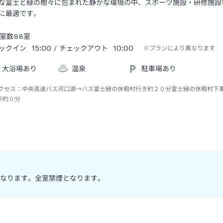
な富士と緑の樹々に包まれた静かな環境の中、スポーツ施設・研修施設
に最適です。
室数
88
室
15:00
10:00
ックイン
/ チェックアウト
※プランにより異なります
大浴場あり
温泉
駐車場あり
クセス：
中央高速バス河口湖→バス富士緑の休暇村行き約２０分富士緑の休暇村下
歩約０分
なります。全室禁煙となります。