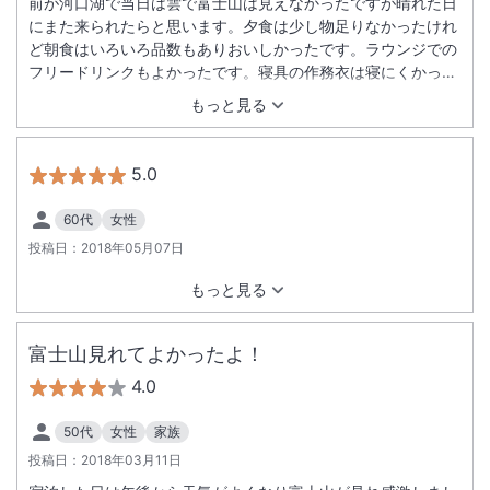
前が河口湖で当日は雲で富士山は見えなかったですが晴れた日
にまた来られたらと思います。夕食は少し物足りなかったけれ
ど朝食はいろいろ品数もありおいしかったです。ラウンジでの
フリードリンクもよかったです。寝具の作務衣は寝にくかっ
た。パシャマか浴衣にしていただきたいです。夕食時の女将の
もっと見る
あいさつはこの頃なかなかないものですが丁寧にしていただき
恐縮しました。また富士山が見えるときに行けたらとおもいま
す。
5.0
60代
女性
投稿日：
2018年05月07日
もっと見る
富士山見れてよかったよ！
4.0
50代
女性
家族
投稿日：
2018年03月11日