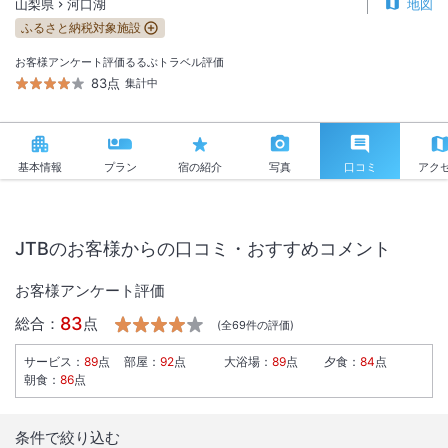
山梨県
河口湖
地図
ふるさと納税対象施設
お客様アンケート評価
るるぶトラベル評価
83点
集計中
基本情報
プラン
宿の紹介
写真
口コミ
アク
JTBのお客様からの口コミ・おすすめコメント
お客様アンケート評価
83
総合：
点
(全
69
件の評価)
サービス
：
89
点
部屋
：
92
点
大浴場
：
89
点
夕食
：
84
点
朝食
：
86
点
条件で絞り込む