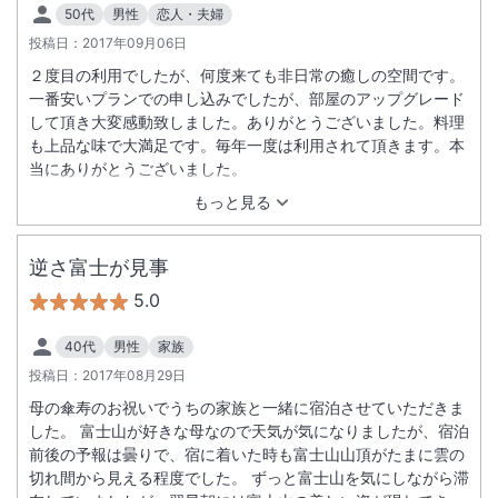
50代
男性
恋人・夫婦
投稿日：
2017年09月06日
２度目の利用でしたが、何度来ても非日常の癒しの空間です。
一番安いプランでの申し込みでしたが、部屋のアップグレード
して頂き大変感動致しました。ありがとうございました。料理
も上品な味で大満足です。毎年一度は利用されて頂きます。本
当にありがとうございました。
もっと見る
逆さ富士が見事
5.0
40代
男性
家族
投稿日：
2017年08月29日
母の傘寿のお祝いでうちの家族と一緒に宿泊させていただきま
した。 富士山が好きな母なので天気が気になりましたが、宿泊
前後の予報は曇りで、宿に着いた時も富士山山頂がたまに雲の
切れ間から見える程度でした。 ずっと富士山を気にしながら滞