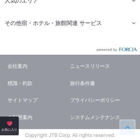
人気のエリア
札幌 ホテル
その他宿・ホテル・旅館関連 サービス
仙台 ホテル
国内旅行・国内ツアー
東京ディズニーリゾート(R)周辺 ホテル
JR・新幹線付きツアー
東京 ホテル
航空券付きツアー
東京ドーム ホテル
会社案内
ニュースリリース
現地観光・レジャーチケット
新宿 ホテル
標識・約款
旅行条件書
国内観光ガイド
横浜 ホテル
旅行・観光情報
熱海 ホテル
サイトマップ
プライバシーポリシー
名古屋 ホテル
ご利用案内
システムメンテナンス
京都 ホテル
ペー
お気に入り
大阪 ホテル
Copyright JTB Corp. All rights reserved.