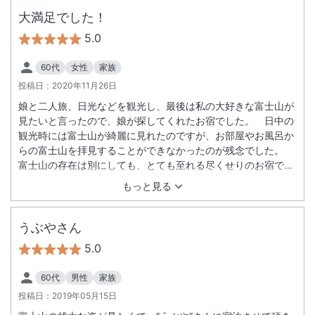
大満足でした！
5.0
60代
女性
家族
投稿日：
2020年11月26日
娘と二人旅、日光などを観光し、最後は私の大好きな富士山が
見たいと言ったので、娘が探してくれたお宿でした。 日中の
観光時には富士山が綺麗に見れたのですが、お部屋やお風呂か
らの富士山を拝見することができなかったのが残念でした。
富士山の存在は別にしても、とても至れる尽くせりのお宿で、
従業員の方も笑顔が素敵で対応して頂きました。 できれば、チ
もっと見る
ェックインからチェックアウトまで、ゆっくりと過ごしたかっ
たと思うほど心地良かったです。 食事も細かいところまで手が
込んでて味はもちろん、目でも堪能できました。 富士山ビュー
うぶやさん
も含め、また是非訪れたいと思います。食事の時に、快気祝い
5.0
と誕生日のお祝いをして頂き、嬉しかったです。アンケートを
渡すのを忘れてしまいましたが、写真どうぞ使って下さい。本
60代
男性
家族
当にお世話になりました。
投稿日：
2019年05月15日