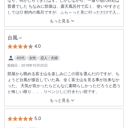
なり、何かしらできたはず。しかしながら、一通り他の対応は
普通でした ちなみに部屋は、露天風呂付で広く、使いやすさと
しては○ 館内の風呂ですが、ふら～っと見に行っただけで入っ
ていません、外人さんが多く落ち着きません ラウンジでも、わ
もっと見る
ざと外人さんの団体さんから離れて座っていたのに、無料のド
リンクを持ちながら わざわざ、こちらの席の隣に座って騒ぎ出
しました。たまらずラウンジから自分の部屋へ退散 若いカップ
台風～
ルや、お子様連れの方なら良いかも知れませんが、落ち着きた
4.0
い静かにすごしたいと思う方には不向きです。食事会場も区切
りがない場所で隣の席とも近く落ち着きません永年勤続のお祝
40代
女性
恋人・夫婦
いもしてくださいましたが、やはり若い方向け外人さん向けの
投稿日：
2016年10月20日
方法でした、人を見て変えていただくなり考えてほしかった
部屋から眺める富士山を楽しみにこの宿を選んだのですが、ち
ょうど台風が接近していた為、全く富士山を見る事が出来なか
った。 天気が良かったらどんなに素晴らしかっただろうと思う
と悔しい限り．．．リベンジしに行きたい宿です。
もっと見る
5.0