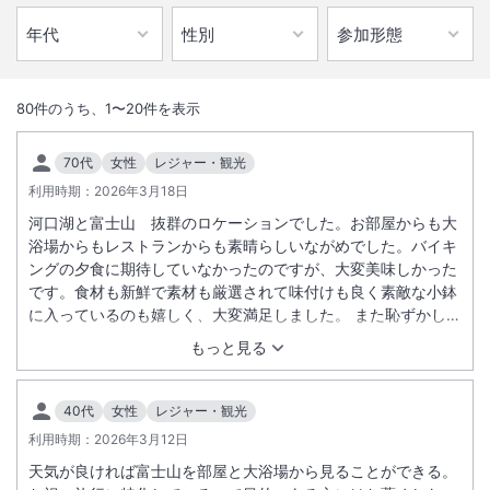
1
/
10
外観
80
件のうち、
1
〜
20
件を表示
うぶやのコンセプトは「人生を祝う」。大切な記念日に富士山を眺めな
70代
女性
レジャー・観光
がらゆっくり休み、ご家族みんなでお祝いください。
利用時期：
2026年3月18日
河口湖と富士山 抜群のロケーションでした。お部屋からも大
総客室数
51
室
IN
チェックイン
15:00
/ OUT
チェックアウト
11:00
浴場からもレストランからも素晴らしいながめでした。バイキ
ングの夕食に期待していなかったのですが、大変美味しかった
です。食材も新鮮で素材も厳選されて味付けも良く素敵な小鉢
大浴場あり
露天風呂あり
に入っているのも嬉しく、大変満足しました。 また恥ずかしな
温泉
駐車場あり
がら忘れ物をしたのですが、保管して下さっておりすぐに送っ
もっと見る
て頂きました。感謝です。 ロケーション 温泉 食事 スタッ
フの応対 全てに大満足でした。
施設からのお知らせ
40代
女性
レジャー・観光
※小人Ｄ料金（＠￥３，０００円税別）は３歳以上が対象となります。
利用時期：
2026年3月12日
※最終チェックインは１８：００です。
天気が良ければ富士山を部屋と大浴場から見ることができる。
※夕食開始時間 18:00 又は 19:00 （2部制 先着順）です。