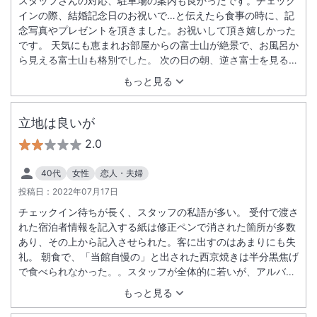
スタッフさんの対応、駐車場の案内も良かったです。チェック
インの際、結婚記念日のお祝いで…と伝えたら食事の時に、記
念写真やプレゼントを頂きました。お祝いして頂き嬉しかった
です。 天気にも恵まれお部屋からの富士山が絶景で、お風呂か
ら見える富士山も格別でした。 次の日の朝、逆さ富士を見るこ
とができたことも、いい思い出になりました。 また、ぜひ来た
もっと見る
いです！
立地は良いが
2.0
40代
女性
恋人・夫婦
投稿日：
2022年07月17日
チェックイン待ちが長く、スタッフの私語が多い。 受付で渡さ
れた宿泊者情報を記入する紙は修正ペンで消された箇所が多数
あり、その上から記入させられた。客に出すのはあまりにも失
礼。 朝食で、「当館自慢の」と出された西京焼きは半分黒焦げ
で食べられなかった。。スタッフが全体的に若いが、アルバイ
トなのでしょうか？ ２度目は無いと思う。
もっと見る