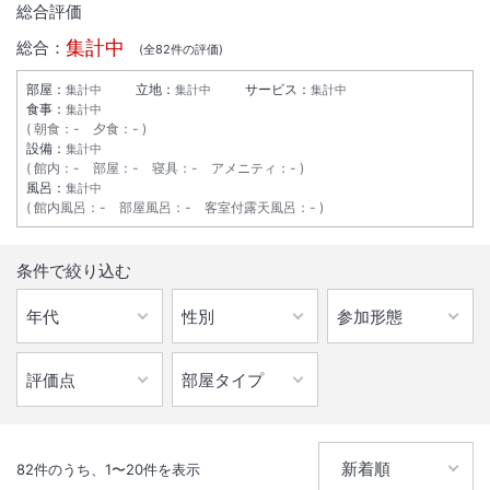
総合評価
集計中
総合：
(全
82
件の評価)
部屋：
立地：
サービス：
集計中
集計中
集計中
食事：
集計中
朝食
：
-
夕食
：
-
設備：
集計中
館内
：
-
部屋
：
-
寝具
：
-
アメニティ
：
-
風呂：
集計中
館内風呂
：
-
部屋風呂
：
-
客室付露天風呂
：
-
条件で絞り込む
82
件のうち、
1
〜
20
件を表示