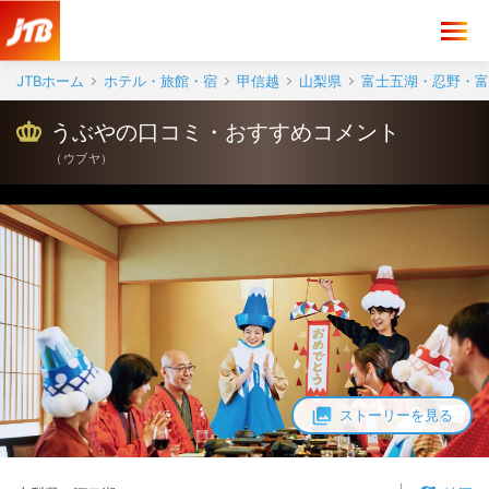
JTBホーム
ホテル・旅館・宿
甲信越
山梨県
富士五湖・忍野・富
うぶやの口コミ・おすすめコメント
（
ウブヤ
）
ストーリーを見る