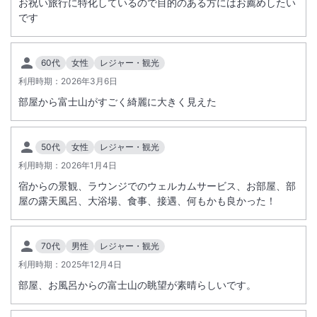
お祝い旅行に特化しているので目的のある方にはお薦めしたい
夕食の最終開始時間は 19:00 です。
です
19:00 を過ぎた場合には、夕食のご提供はできかねます。
また、その場合でも、夕食代のご返金はできかねますので、予めご了
承下さいませ。
60代
女性
レジャー・観光
※10名様以上でご宿泊の場合、食事会場は複数個所に分かれてのご用意
利用時期：
2026年3月6日
となります。
部屋から富士山がすごく綺麗に大きく見えた
※プラン予約の場合、プラン内容のキャンセルポリシーが適用されま
す。
50代
女性
レジャー・観光
利用時期：
2026年1月4日
宿からの景観、ラウンジでのウェルカムサービス、お部屋、部
屋の露天風呂、大浴場、食事、接遇、何もかも良かった！
70代
男性
レジャー・観光
利用時期：
2025年12月4日
部屋、お風呂からの富士山の眺望が素晴らしいです。