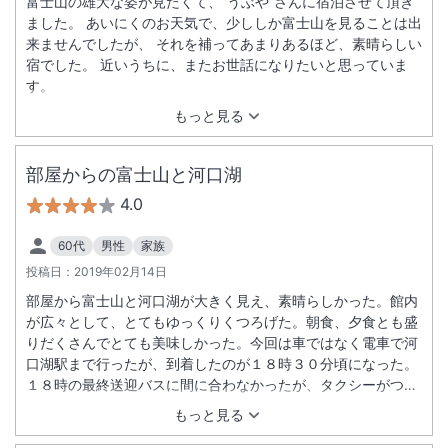
富士山の雄大な姿が見たくて、”うぶや”さんに宿泊させて頂き
ました。 あいにくのお天気で、少ししか富士山を見ることは出
来ませんでしたが、 それを補ってあまりあるほど、素晴らしい
宿でした。 近いうちに、またお世話になりたいと思っていま
す。
もっと見る
部屋からの富士山と河口湖
4.0
60代
男性
家族
投稿日：
2019年02月14日
部屋から富士山と河口湖が大きく見え、素晴らしかった。館内
が広々として、とてもゆっくりくつろげた。朝食、夕食とも盛
りだくさんでとても美味しかった。今回は車ではなく電車で河
口湖駅まで行ったが、到着したのが１８時３０分頃になった。
１８時の最終送迎バスに間に合わなかったが、タクシーがつか
まらないと理由を話したところ特別に送迎バスを寄こしてもら
もっと見る
えて助かった。