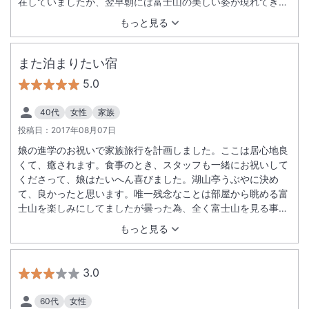
在していましたが、翌早朝には富士山の美しい姿が現れてきま
した。その上、澄んだ河口湖に移る逆さ富士までがみれまし
もっと見る
た！ 食事も美味しく、食べ過ぎてしまうほど満足な滞在となり
ました。
また泊まりたい宿
5.0
40代
女性
家族
投稿日：
2017年08月07日
娘の進学のお祝いで家族旅行を計画しました。ここは居心地良
くて、癒されます。食事のとき、スタッフも一緒にお祝いして
くださって、娘はたいへん喜びました。湖山亭うぶやに決め
て、良かったと思います。唯一残念なことは部屋から眺める富
士山を楽しみにしてましたが曇った為、全く富士山を見る事が
出来なかったです。 リベンジしに行きたい宿です。
もっと見る
3.0
60代
女性