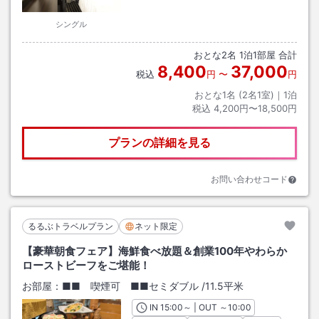
シングル
おとな
2
名
1
泊
1
部屋 合計
8,400
37,000
税込
円
〜
円
おとな1名 (
2
名1室)｜
1
泊
税込
4,200円〜18,500円
プランの詳細を見る
お問い合わせコード
るるぶトラベルプラン
ネット限定
【豪華朝食フェア】海鮮食べ放題＆創業100年やわらか
ローストビーフをご堪能！
お部屋：
■■ 喫煙可 ■■セミダブル
/
11.5平米
IN
チェックイン
15:00
～ | OUT
チェックアウト
～
10:00