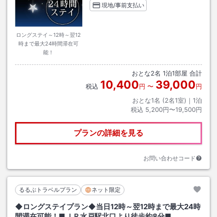
現地/事前支払い
ロングステイ～12時～翌12
時まで最大24時間滞在可
能！
おとな
2
名
1
泊
1
部屋 合計
10,400
39,000
税込
円
〜
円
おとな1名 (
2
名1室)｜
1
泊
税込
5,200円〜19,500円
プランの詳細を見る
お問い合わせコード
るるぶトラベルプラン
ネット限定
◆ロングステイプラン◆当日12時～翌12時まで最大24時
間滞在可能！■ＪＲ水戸駅北口より徒歩約8分■