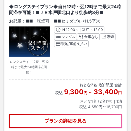
◆ロングステイプラン◆当日12時～翌12時まで最大24時
間滞在可能！■ＪＲ水戸駅北口より徒歩約8分■
お部屋：
■■ 喫煙可 ■■セミダブル
/
11.5平米
IN
チェックイン
12:00
～ | OUT
チェックアウト
～
12:00
シングル
食事なし
喫煙
現地/事前支払い
ロングステイ～12時～翌12
時まで最大24時間滞在可
能！
おとな
2
名
1
泊
1
部屋 合計
9,300
33,400
税込
円
〜
円
おとな1名 (
2
名1室)｜
1
泊
税込
4,650円〜16,700円
プランの詳細を見る