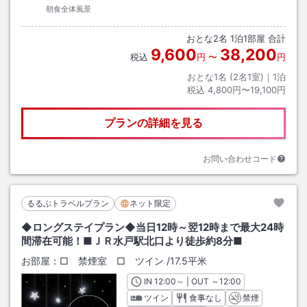
朝食全体風景
おとな
2
名
1
泊
1
部屋 合計
9,600
38,200
税込
円
〜
円
おとな1名 (
2
名1室)｜
1
泊
税込
4,800円〜19,100円
プランの詳細を見る
お問い合わせコード
るるぶトラベルプラン
ネット限定
◆ロングステイプラン◆当日12時～翌12時まで最大24時
間滞在可能！■ＪＲ水戸駅北口より徒歩約8分■
お部屋：
□ 禁煙室 □ ツイン
/
17.5平米
IN
チェックイン
12:00
～ | OUT
チェックアウト
～
12:00
ツイン
食事なし
禁煙