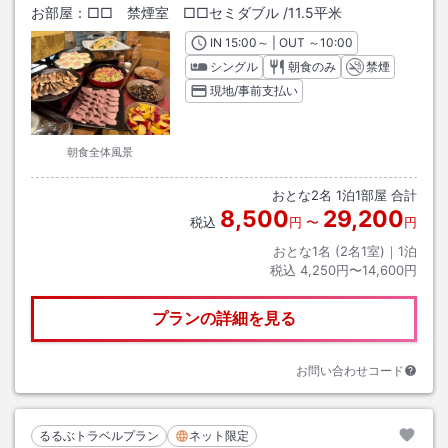
お部屋：
□□ 禁煙室 □□セミダブル
/
11.5平米
IN
チェックイン
15:00
～ | OUT
チェックアウト
～
10:00
シングル
朝食のみ
禁煙
現地/事前支払い
朝食全体風景
おとな
2
名
1
泊
1
部屋 合計
8,500
29,200
税込
円
〜
円
おとな1名 (
2
名1室)｜
1
泊
税込
4,250円〜14,600円
プランの詳細を見る
お問い合わせコード
るるぶトラベルプラン
ネット限定