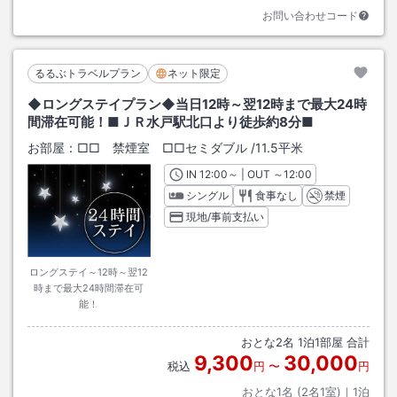
お問い合わせコード
るるぶトラベルプラン
ネット限定
◆ロングステイプラン◆当日12時～翌12時まで最大24時
間滞在可能！■ＪＲ水戸駅北口より徒歩約8分■
お部屋：
□□ 禁煙室 □□セミダブル
/
11.5平米
IN
チェックイン
12:00
～ | OUT
チェックアウト
～
12:00
シングル
食事なし
禁煙
現地/事前支払い
ロングステイ～12時～翌12
時まで最大24時間滞在可
能！
おとな
2
名
1
泊
1
部屋 合計
9,300
30,000
税込
円
〜
円
おとな1名 (
2
名1室)｜
1
泊