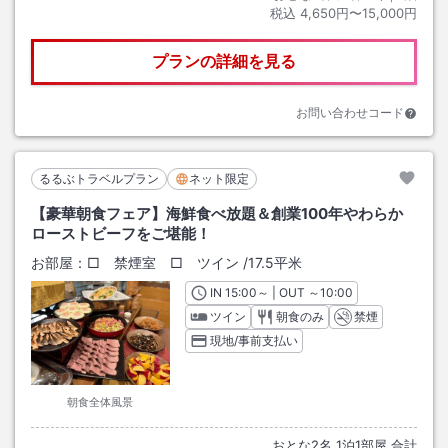
税込
4,650円〜15,000円
プランの詳細を見る
お問い合わせコード
るるぶトラベルプラン
ネット限定
【豪華朝食フェア】海鮮食べ放題＆創業100年やわらか
ローストビーフをご堪能！
お部屋：
□ 禁煙室 □ ツイン
/
17.5平米
IN
チェックイン
15:00
～ | OUT
チェックアウト
～
10:00
ツイン
朝食のみ
禁煙
現地/事前支払い
朝食全体風景
おとな
2
名
1
泊
1
部屋 合計