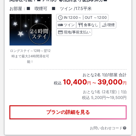
お部屋：
■ 喫煙可 ■ ツイン
/
17.5平米
IN
チェックイン
12:00
～ | OUT
チェックアウト
～
12:00
ツイン
食事なし
喫煙
現地/事前支払い
ロングステイ～12時～翌12
時まで最大24時間滞在可
能！
おとな
2
名
1
泊
1
部屋 合計
10,400
39,000
税込
円
〜
円
おとな1名 (
2
名1室)｜
1
泊
税込
5,200円〜19,500円
プランの詳細を見る
お問い合わせコード