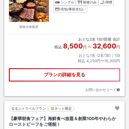
シングル
朝食のみ
喫煙
現地/事前支払い
朝食全体風景
おとな
2
名
1
泊
1
部屋 合計
8,500
32,600
税込
円
〜
円
おとな1名 (
2
名1室)｜
1
泊
税込
4,250円〜16,300円
プランの詳細を見る
お問い合わせコード
るるぶトラベルプラン
ネット限定
【豪華朝食フェア】海鮮食べ放題＆創業100年やわらか
ローストビーフをご堪能！