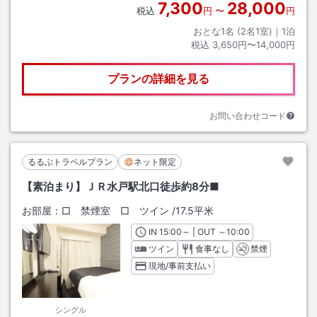
7,300
28,000
税込
円
〜
円
おとな1名 (
2
名1室)｜
1
泊
税込
3,650円〜14,000円
プランの詳細を見る
お問い合わせコード
るるぶトラベルプラン
ネット限定
【素泊まり】ＪＲ水戸駅北口徒歩約8分■
お部屋：
□ 禁煙室 □ ツイン
/
17.5平米
IN
チェックイン
15:00
～ | OUT
チェックアウト
～
10:00
ツイン
食事なし
禁煙
現地/事前支払い
シングル