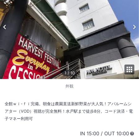
1
/
10
外観
全館ｗｉ-ｆｉ完備。朝食は農園直送新鮮野菜が大人気！アパルームシ
アター（VOD）視聴が完全無料！水戸駅まで徒歩8分。コード決済・電
子マネー利用可
IN
チェックイン
15:00
/ OUT
チェック
10:00