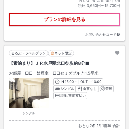
おとな1名 (
2
名1室)｜
1
泊
税込
3,650円〜15,700円
プランの詳細を見る
お問い合わせコード
るるぶトラベルプラン
ネット限定
【素泊まり】ＪＲ水戸駅北口徒歩約8分■
お部屋：
□□ 禁煙室 □□セミダブル
/
11.5平米
IN
チェックイン
15:00
～ | OUT
チェックアウト
～
10:00
シングル
食事なし
禁煙
現地/事前支払い
シングル
おとな
2
名
1
泊
1
部屋 合計