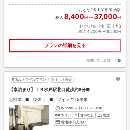
おとな
2
名
1
泊
1
部屋 合計
8,400
37,000
税込
円
〜
円
おとな1名 (
2
名1室)｜
1
泊
税込
4,200円〜18,500円
プランの詳細を見る
お問い合わせコード
るるぶトラベルプラン
ネット限定
【素泊まり】ＪＲ水戸駅北口徒歩約8分■
お部屋：
■ 喫煙可 ■ ツイン
/
17.5平米
IN
チェックイン
15:00
～ | OUT
チェックアウト
～
10:00
ツイン
食事なし
喫煙
現地/事前支払い