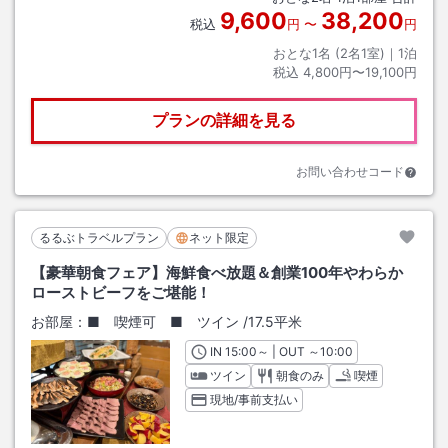
9,600
38,200
税込
円
〜
円
おとな1名 (
2
名1室)｜
1
泊
税込
4,800円〜19,100円
プランの詳細を見る
お問い合わせコード
るるぶトラベルプラン
ネット限定
【豪華朝食フェア】海鮮食べ放題＆創業100年やわらか
ローストビーフをご堪能！
お部屋：
■ 喫煙可 ■ ツイン
/
17.5平米
IN
チェックイン
15:00
～ | OUT
チェックアウト
～
10:00
ツイン
朝食のみ
喫煙
現地/事前支払い