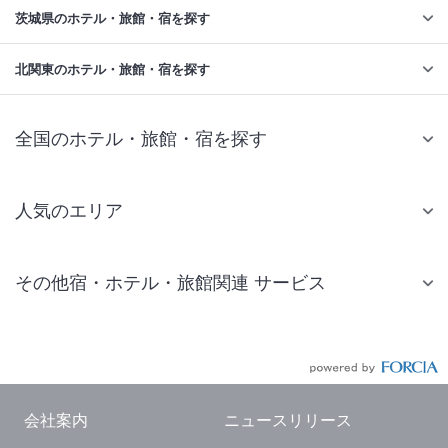
茨城県のホテル・旅館・宿を探す
北関東のホテル・旅館・宿を探す
全国のホテル・旅館・宿を探す
人気のエリア
札幌 ホテル
その他宿・ホテル・旅館関連 サービス
仙台 ホテル
国内旅行・国内ツアー
東京ディズニーリゾート(R)周辺 ホテル
JR・新幹線付きツアー
東京 ホテル
航空券付きツアー
東京ドーム ホテル
会社案内
ニュースリリース
現地観光・レジャーチケット