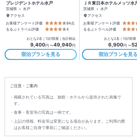
プレジデントホテル水戸
ＪＲ東日本ホテルメッツ水
茨城県
水戸
茨城県
水戸
アクセス
アクセス
お客様アンケート評価
84点
お客様アンケート評価
るるぶトラベル評価
4
るるぶトラベル評価
おとな
2
名
｜
1
泊
1
部屋｜合計税込
おとな
2
名
｜
1
泊
1
部屋
9,400
49,940
6,900
5
円 〜
円
円 〜
宿泊プランを見る
宿泊プランを見
ご注意・ご案内
掲載されている写真は、旅館・ホテルから提供された画像で
す。
食事・客室等の写真は一例です。
上記の情報、料金等は変更になる場合があります。ご利用の際
はお客様ご自身で事前にご確認ください。