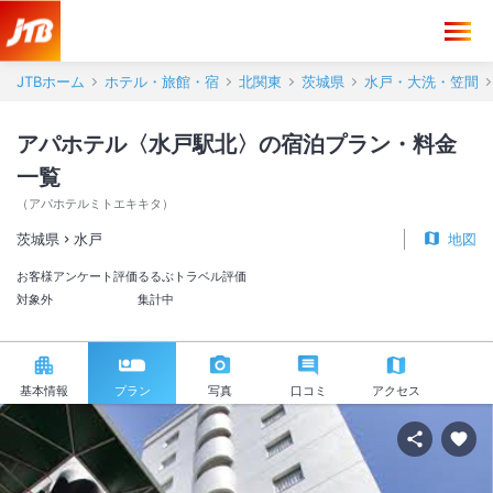
JTBホーム
ホテル・旅館・宿
北関東
茨城県
水戸・大洗・笠間
アパホテル〈水戸駅北〉の宿泊プラン・料金
一覧
（
アパホテルミトエキキタ
）
茨城県
水戸
地図
お客様アンケート評価
るるぶトラベル評価
対象外
集計中
基本情報
プラン
写真
口コミ
アクセス