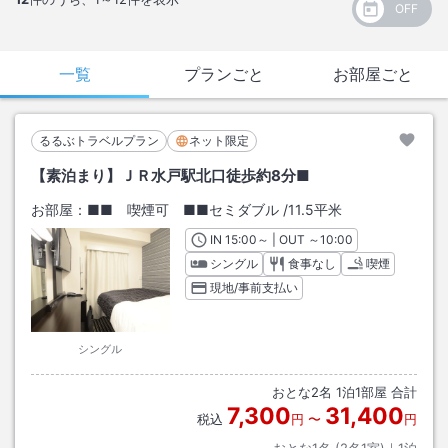
一覧
プランごと
お部屋ごと
るるぶトラベルプラン
ネット限定
【素泊まり】ＪＲ水戸駅北口徒歩約8分■
お部屋：
■■ 喫煙可 ■■セミダブル
/
11.5平米
IN
チェックイン
15:00
～ | OUT
チェックアウト
～
10:00
シングル
食事なし
喫煙
現地/事前支払い
シングル
おとな
2
名
1
泊
1
部屋 合計
7,300
31,400
税込
円
〜
円