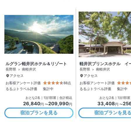
ルグラン軽井沢ホテル＆リゾート
軽井沢プリンスホテル イ
長野県
南軽井沢
長野県
南軽井沢
アクセス
アクセス
お客様アンケート評価
88点
お客様アンケート評価
るるぶトラベル評価
集計中
るるぶトラベル評価
集計中
おとな
2
名
｜
1
泊
1
部屋｜合計税込
おとな
2
名
｜
1
泊
1
部屋
26,840
209,990
33,408
25
円 〜
円
円 〜
宿泊プランを見る
宿泊プランを見