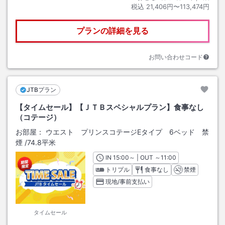
税込
21,406円〜113,474円
プランの詳細を見る
お問い合わせコード
JTBプラン
【タイムセール】【ＪＴＢスペシャルプラン】食事なし
（コテージ）
お部屋：
ウエスト プリンスコテージEタイプ 6ベッド 禁
煙
/
74.8平米
IN
チェックイン
15:00
～ | OUT
チェックアウト
～
11:00
トリプル
食事なし
禁煙
現地/事前支払い
タイムセール