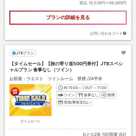
税込
16,538円〜68,869円
プランの詳細を見る
お問い合わせコード
JTBプラン
【タイムセール】【旅の寄り道500円券付】JTBスペシ
ャルプラン 食事なし（ツイン）
お部屋：
ウエスト ツインルーム 禁煙
/
24平米
IN
チェックイン
15:00
～ | OUT
チェックアウト
～
11:00
ツイン
食事なし
禁煙
現地/事前支払い
タイムセール
おとな
2
名
1
泊
1
部屋 合計