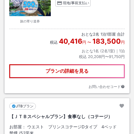
現地/事前支払い
旅の寄り道券
おとな
2
名
1
泊
1
部屋 合計
40,416
183,500
税込
円
〜
円
おとな1名 (
2
名1室)｜
1
泊
税込
20,208円〜91,750円
プランの詳細を見る
お問い合わせコード
JTBプラン
【ＪＴＢスペシャルプラン】食事なし（コテージ）
お部屋：
ウエスト プリンスコテージDタイプ 4ベッド
禁煙
/
52平米