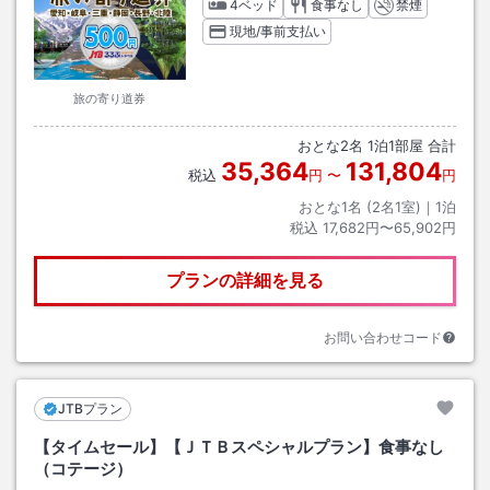
4ベッド
食事なし
禁煙
現地/事前支払い
旅の寄り道券
おとな
2
名
1
泊
1
部屋 合計
35,364
131,804
税込
円
〜
円
おとな1名 (
2
名1室)｜
1
泊
税込
17,682円〜65,902円
プランの詳細を見る
お問い合わせコード
JTBプラン
【タイムセール】【ＪＴＢスペシャルプラン】食事なし
（コテージ）