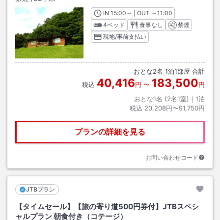
IN
チェックイン
15:00
～ | OUT
チェックアウト
～
11:00
4ベッド
食事なし
禁煙
現地/事前支払い
おとな
2
名
1
泊
1
部屋 合計
40,416
183,500
税込
円
〜
円
おとな1名 (
2
名1室)｜
1
泊
税込
20,208円〜91,750円
プランの詳細を見る
お問い合わせコード
JTBプラン
【タイムセール】【旅の寄り道500円券付】JTBスペシ
ャルプラン 朝食付き（コテージ）