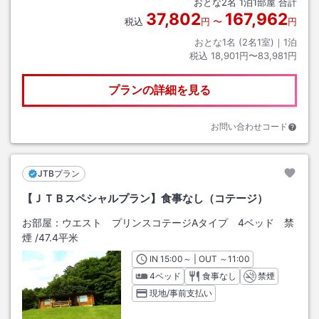
おとな
2
名
1
泊
1
部屋 合計
37,802
167,962
税込
円
〜
円
おとな1名 (
2
名1室)｜
1
泊
税込
18,901円〜83,981円
プランの詳細を見る
お問い合わせコード
JTBプラン
【ＪＴＢスペシャルプラン】食事なし（コテージ）
お部屋：
ウエスト プリンスコテージAタイプ 4ベッド 禁
煙
/
47.4平米
IN
チェックイン
15:00
～ | OUT
チェックアウト
～
11:00
4ベッド
食事なし
禁煙
現地/事前支払い