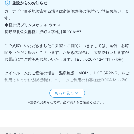
施設からのお知らせ
カーナビで目的地検索する場合は宿泊施設棟の住所でご登録お願いしま
す。
◆軽井沢プリンスホテル ウエスト
長野県北佐久郡軽井沢町大字軽井沢1016-87
ご予約時にいただきましたご要望・ご質問につきましては、返信にお時
間をいただく場合がございます。お急ぎの場合は、大変恐れいりますが
お電話にてご確認をお願いいたします。TEL：0267-42-1111（代表）
ツインルームにご宿泊の場合、温泉施設「MOMIJI HOT-SPRING」をご
利用できます(入湯税別途)。コテージご利用のお客様は6:00A.M.～7:0
0P.M.(最終受付)に限り有料(現払い)にてご利用可能です。
・2023/12/01よりヘアブラシ、カミソリのご提供はございません。
※重要なお知らせです。必ず続きをご確認ください。
ホテル周辺の自然環境について
軽井沢プリンスホテルは、緑の大自然に囲まれたホテルであり、敷地内