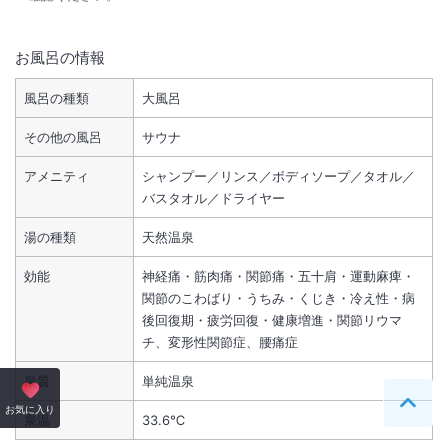
お風呂の情報
風呂の種類
大風呂
その他の風呂
サウナ
アメニティ
シャンプー／リンス／ボディソープ／タオル／
バスタオル／ドライヤー
湯の種類
天然温泉
効能
神経痛・筋肉痛・関節痛・五十肩・運動麻痺・
関節のこわばり・うちみ・くじき・冷え性・病
後回復期・疲労回復・健康増進・関節リウマ
チ、変形性関節症、腰痛症
泉質
単純温泉
ペー
お気に入り
泉温
33.6℃