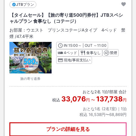
JTBプラン
軽井沢プリンスホテル ウエスト MOMIJI HOT-SPRING
軽井沢 浅間プリンスホテル Breeze in Plateau
【タイムセール】【旅の寄り道500円券付】JTBスペシ
立ち寄りの湯 軽井沢千ヶ滝温泉
ャルプラン 食事なし（コテージ）
反社会的勢力の方のご利用は固くお断りいたします。
お部屋：
ウエスト プリンスコテージAタイプ 4ベッド 禁
刺青・タトゥーをされた方のご利用は一部制限させていただく場合がご
煙
/
47.4平米
ざいます。
IN
チェックイン
15:00
～ | OUT
チェックアウト
～
11:00
4ベッド
食事なし
禁煙
現地/事前支払い
旅の寄り道券
おとな
2
名
1
泊
1
部屋 合計
33,076
137,738
税込
円
〜
円
おとな1名 (
2
名1室)｜
1
泊
税込
16,538円〜68,869円
プランの詳細を見る