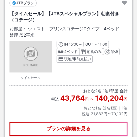
JTBプラン
【タイムセール】【JTBスペシャルプラン】朝食付き
（コテージ）
お部屋：
ウエスト プリンスコテージDタイプ 4ベッド
禁煙
/
52平米
IN
チェックイン
15:00
～ | OUT
チェックアウト
～
11:00
4ベッド
朝食のみ
禁煙
現地/事前支払い
タイムセール
おとな
2
名
1
泊
1
部屋 合計
43,764
140,204
税込
円
〜
円
おとな1名 (
2
名1室)｜
1
泊
税込
21,882円〜70,102円
プランの詳細を見る