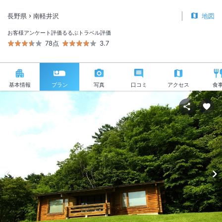
長野県
南軽井沢
地図
お客様アンケート評価
るるぶトラベル評価
78点
3.7
基本情報
プラン
写真
口コミ
アクセス
食