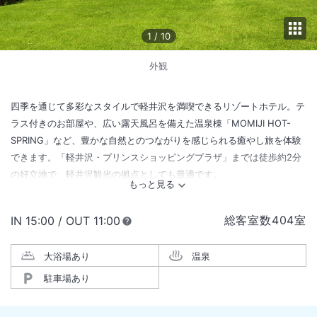
1
/
10
外観
四季を通じて多彩なスタイルで軽井沢を満喫できるリゾートホテル。テ
ラス付きのお部屋や、広い露天風呂を備えた温泉棟「MOMIJI HOT-
SPRING」など、豊かな自然とのつながりを感じられる癒やし旅を体験
できます。「軽井沢・プリンスショッピングプラザ」までは徒歩約2分
の好立地で、軽井沢観光の拠点としても最適です。
総客室数
404
室
IN
チェックイン
15:00
/ OUT
チェックアウト
11:00
大浴場あり
温泉
駐車場あり