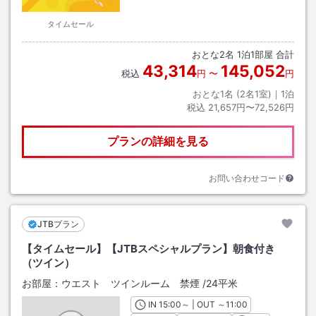
タイムセール
おとな
2
名
1
泊
1
部屋 合計
43,314
145,052
税込
円
〜
円
おとな1名 (
2
名1室)｜
1
泊
税込
21,657円〜72,526円
プランの詳細を見る
お問い合わせコード
JTBプラン
【タイムセール】【JTBスペシャルプラン】朝食付き
（ツイン）
お部屋：
ウエスト ツインルーム 禁煙
/
24平米
IN
チェックイン
15:00
～ | OUT
チェックアウト
～
11:00