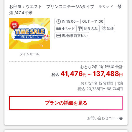
お部屋：
ウエスト プリンスコテージAタイプ 4ベッド 禁
煙
/
47.4平米
IN
チェックイン
15:00
～ | OUT
チェックアウト
～
11:00
4ベッド
朝食のみ
禁煙
現地/事前支払い
タイムセール
おとな
2
名
1
泊
1
部屋 合計
41,476
137,488
税込
円
〜
円
おとな1名 (
2
名1室)｜
1
泊
税込
20,738円〜68,744円
プランの詳細を見る
お問い合わせコード