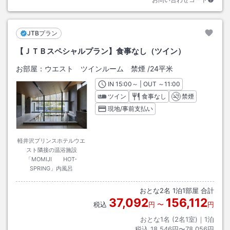
JTBプラン
【ＪＴＢスペシャルプラン】食事なし（ツイン）
お部屋：
ウエスト ツインルーム 禁煙
/
24平米
IN
チェックイン
15:00
～ | OUT
チェックアウト
～
11:00
ツイン
食事なし
禁煙
現地/事前支払い
軽井沢プリンスホテルウエ
スト隣接の温浴施設
「MOMIJI HOT-
SPRING」内風呂
おとな
2
名
1
泊
1
部屋 合計
37,092
156,112
税込
円
〜
円
おとな1名 (
2
名1室)｜
1
泊
税込
18,546円〜78,056円