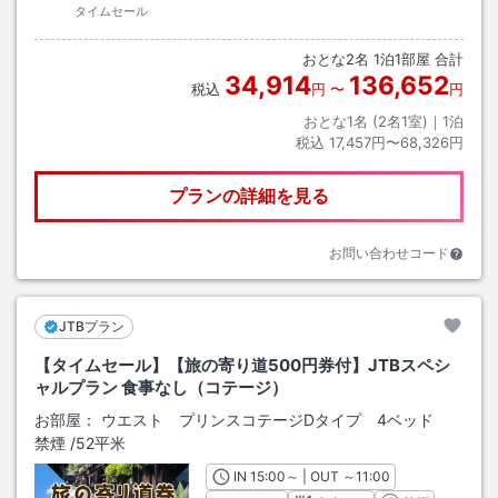
タイムセール
おとな
2
名
1
泊
1
部屋 合計
34,914
136,652
税込
円
〜
円
おとな1名 (
2
名1室)｜
1
泊
税込
17,457円〜68,326円
プランの詳細を見る
お問い合わせコード
JTBプラン
【タイムセール】【旅の寄り道500円券付】JTBスペシ
ャルプラン 食事なし（コテージ）
お部屋：
ウエスト プリンスコテージDタイプ 4ベッド
禁煙
/
52平米
IN
チェックイン
15:00
～ | OUT
チェックアウト
～
11:00