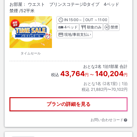
お部屋：
ウエスト プリンスコテージDタイプ 4ベッド
禁煙
/
52平米
IN
チェックイン
15:00
～ | OUT
チェックアウト
～
11:00
4ベッド
朝食のみ
禁煙
現地/事前支払い
タイムセール
おとな
2
名
1
泊
1
部屋 合計
43,764
140,204
税込
円
〜
円
おとな1名 (
2
名1室)｜
1
泊
税込
21,882円〜70,102円
プランの詳細を見る
お問い合わせコード