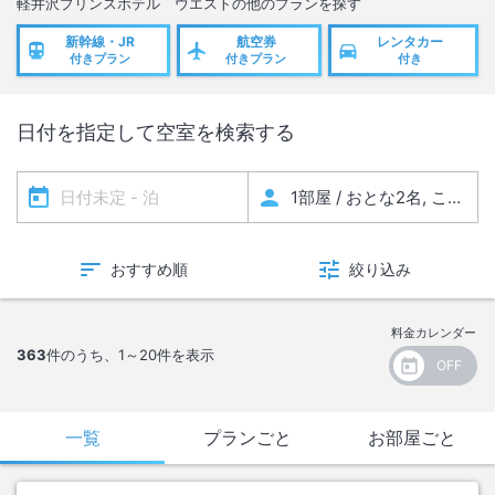
では季節や天候により、虫などの生き物が見られる場合がございます。
軽井沢プリンスホテル ウエスト
の他のプランを探す
お客さまが快適にお過ごしいただけるよう、建物の消毒やメンテナンス
新幹線・JR
航空券
レンタカー
などの対策を行ってはおりますが、自然環境の特性上、完全に防ぐこと
付きプラン
付きプラン
付き
が難しい場合がございます。
万が一、客室内や周辺環境において気になる生き物が確認された場合
日付を指定して空室を検索する
は、お手数ですがご宿泊のフロントまでご連絡ください。スタッフが速
やかにご対応いたします。
また、客室内には防虫グッズのご用意もございますので必要に応じてご
利用いただくとともに、ご滞在中はお客さまのご理解をお願い申しあげ
ます。
おすすめ順
絞り込み
『軽井沢で見かけられる虫や生き物の一例』
・うさぎ ・鹿 ・きつね ・たぬき など
料金カレンダー
・カブトムシ ・蟻 ・蜂 ・カメムシ ・ヒル など
363
件のうち、
1～20
件を表示
＜
刺青・タトゥーをされた方の温泉利用制限緩和について
＞
2026年7月より、様々なお客さまの文化的背景や価値観への尊重と配慮
一覧
プランごと
お部屋ごと
の観点から、刺青・タトゥーがあるという理由だけでは温泉施設のご利
用をお断りしない運用に変更いたしました。
対象施設 軽井沢プリンスホテル イースト FOREST HOT-SPRING