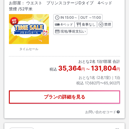
お部屋：
ウエスト プリンスコテージDタイプ 4ベッド
禁煙
/
52平米
IN
チェックイン
15:00
～ | OUT
チェックアウト
～
11:00
4ベッド
食事なし
禁煙
現地/事前支払い
タイムセール
おとな
2
名
1
泊
1
部屋 合計
35,364
131,804
税込
円
〜
円
おとな1名 (
2
名1室)｜
1
泊
税込
17,682円〜65,902円
プランの詳細を見る
お問い合わせコード