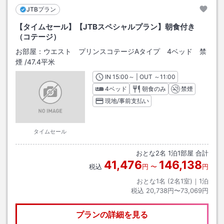
JTBプラン
【タイムセール】【JTBスペシャルプラン】朝食付き
（コテージ）
お部屋：
ウエスト プリンスコテージAタイプ 4ベッド 禁
煙
/
47.4平米
IN
チェックイン
15:00
～ | OUT
チェックアウト
～
11:00
4ベッド
朝食のみ
禁煙
現地/事前支払い
タイムセール
おとな
2
名
1
泊
1
部屋 合計
41,476
146,138
税込
円
〜
円
おとな1名 (
2
名1室)｜
1
泊
税込
20,738円〜73,069円
プランの詳細を見る