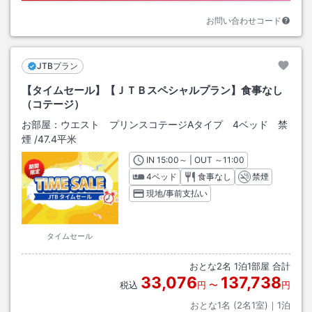
お問い合わせコード
JTBプラン
【タイムセール】【ＪＴＢスペシャルプラン】食事なし
（コテージ）
お部屋：
ウエスト プリンスコテージAタイプ 4ベッド 禁
煙
/
47.4平米
IN
チェックイン
15:00
～ | OUT
チェックアウト
～
11:00
4ベッド
食事なし
禁煙
現地/事前支払い
タイムセール
おとな
2
名
1
泊
1
部屋 合計
33,076
137,738
税込
円
〜
円
おとな1名 (
2
名1室)｜
1
泊