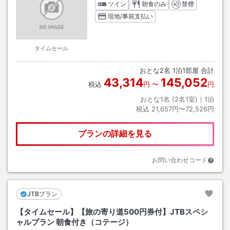
ツイン
朝食のみ
禁煙
現地/事前支払い
タイムセール
おとな
2
名
1
泊
1
部屋 合計
43,314
145,052
税込
円
〜
円
おとな1名 (
2
名1室)｜
1
泊
税込
21,657円〜72,526円
プランの詳細を見る
お問い合わせコード
JTBプラン
【タイムセール】【旅の寄り道500円券付】JTBスペシ
ャルプラン 朝食付き（コテージ）