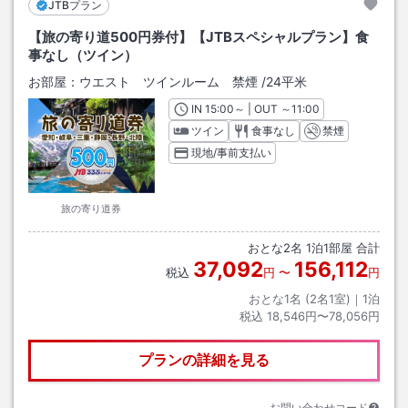
JTBプラン
【旅の寄り道500円券付】【JTBスペシャルプラン】食
事なし（ツイン）
お部屋：
ウエスト ツインルーム 禁煙
/
24平米
IN
チェックイン
15:00
～ | OUT
チェックアウト
～
11:00
ツイン
食事なし
禁煙
現地/事前支払い
旅の寄り道券
おとな
2
名
1
泊
1
部屋 合計
37,092
156,112
税込
円
〜
円
おとな1名 (
2
名1室)｜
1
泊
税込
18,546円〜78,056円
プランの詳細を見る
お問い合わせコード