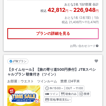
おとな
2
名
1
泊
1
部屋 合計
42,812
226,948
税込
円
〜
円
おとな1名 (
2
名1室)｜
1
泊
税込
21,406円〜113,474円
プランの詳細を見る
お問い合わせコード
JTBプラン
【タイムセール】【旅の寄り道500円券付】JTBスペシ
ャルプラン 朝食付き（ツイン）
お部屋：
ウエスト ツインルーム 禁煙
/
24平米
IN
チェックイン
15:00
～ | OUT
チェックアウト
～
11:00
ツイン
朝食のみ
禁煙
現地/事前支払い