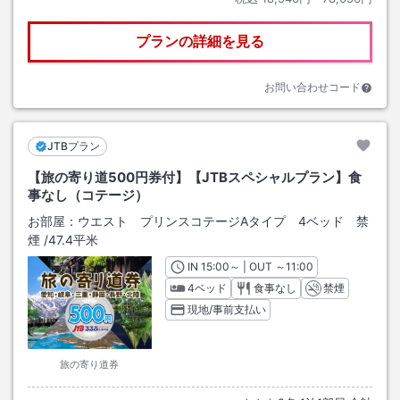
プランの詳細を見る
お問い合わせコード
JTBプラン
【旅の寄り道500円券付】【JTBスペシャルプラン】食
事なし（コテージ）
お部屋：
ウエスト プリンスコテージAタイプ 4ベッド 禁
煙
/
47.4平米
IN
チェックイン
15:00
～ | OUT
チェックアウト
～
11:00
4ベッド
食事なし
禁煙
現地/事前支払い
旅の寄り道券