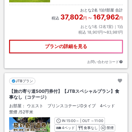
おとな
2
名
1
泊
1
部屋 合計
37,802
167,962
税込
円
〜
円
おとな1名 (
2
名1室)｜
1
泊
税込
18,901円〜83,981円
プランの詳細を見る
お問い合わせコード
JTBプラン
【旅の寄り道500円券付】【JTBスペシャルプラン】食
事なし（コテージ）
お部屋：
ウエスト プリンスコテージDタイプ 4ベッド
禁煙
/
52平米
IN
チェックイン
15:00
～ | OUT
チェックアウト
～
11:00
4ベッド
食事なし
禁煙