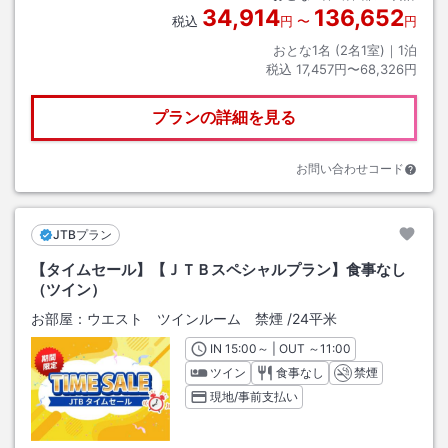
34,914
136,652
税込
円
〜
円
おとな1名 (
2
名1室)｜
1
泊
税込
17,457円〜68,326円
プランの詳細を見る
お問い合わせコード
JTBプラン
【タイムセール】【ＪＴＢスペシャルプラン】食事なし
（ツイン）
お部屋：
ウエスト ツインルーム 禁煙
/
24平米
IN
チェックイン
15:00
～ | OUT
チェックアウト
～
11:00
ツイン
食事なし
禁煙
現地/事前支払い