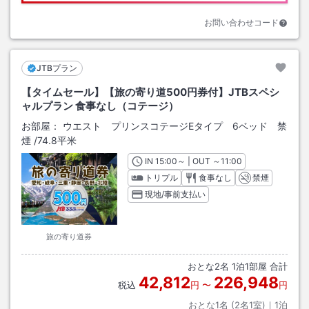
お問い合わせコード
JTBプラン
【タイムセール】【旅の寄り道500円券付】JTBスペシ
ャルプラン 食事なし（コテージ）
お部屋：
ウエスト プリンスコテージEタイプ 6ベッド 禁
煙
/
74.8平米
IN
チェックイン
15:00
～ | OUT
チェックアウト
～
11:00
トリプル
食事なし
禁煙
現地/事前支払い
旅の寄り道券
おとな
2
名
1
泊
1
部屋 合計
42,812
226,948
税込
円
〜
円
おとな1名 (
2
名1室)｜
1
泊