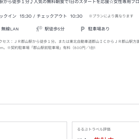
駅から徒歩１分♪人気の無料朝食で1日のスタートを応援☆女性専用フ
15:30
10:30
ックイン
/ チェックアウト
※プランにより異なります
無線LAN
駅徒歩5分
駐車場あり
クセス：
ＪＲ郡山駅から徒歩１分。または東北自動車道郡山ＩＣからＪＲ郡山駅方
km。※契約駐車場「郡山駅前駐車場」有料（800円／1台1
泊）
るるぶトラベル評価