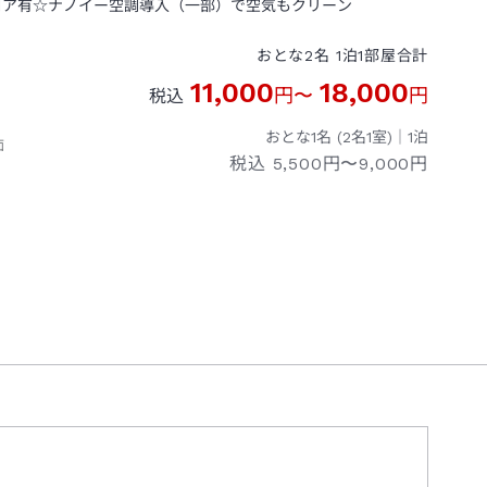
ロア有☆ナノイー空調導入（一部）で空気もクリーン
おとな
2
名
1
泊
1
部屋
合計
11,000
18,000
円
〜
円
税込
おとな1名 (
2
名1室)｜
1
泊
面
税込
5,500円〜9,000円