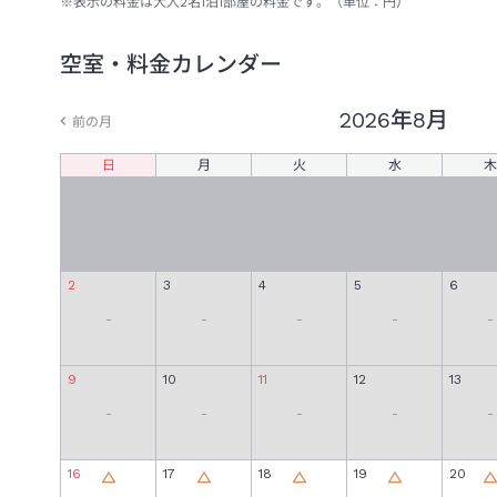
※表示の料金は大人
2
名
1
泊
1
部屋の料金です。（単位：円）
空室・料金カレンダー
2026年
8月
前の月
日
月
火
水
木
2
3
4
5
6
-
-
-
-
-
9
10
11
12
13
-
-
-
-
-
16
17
18
19
20