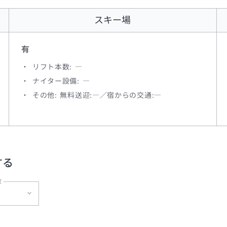
スキー場
有
リフト本数: ―
ナイター設備: ―
その他: 無料送迎:―／宿からの交通:―
する
数
泊