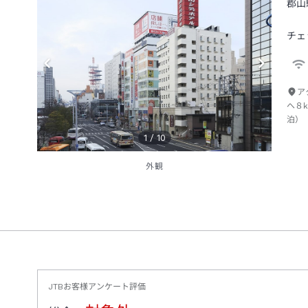
郡山
チェ
ア
へ８
1
/
10
外観
JTBお客様アンケート評価