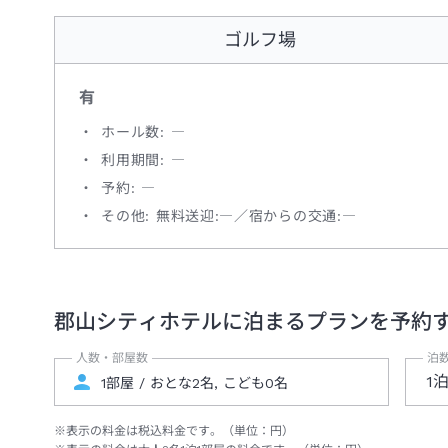
ゴルフ場
有
ホール数: ―
利用期間: ―
予約: ―
その他: 無料送迎:―／宿からの交通:―
郡山シティホテル
に泊まるプランを予約
人数・部屋数
泊
1
※表示の料金は税込料金です。（単位：円）