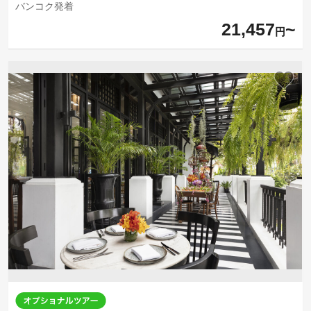
バンコク発着
21,457
円