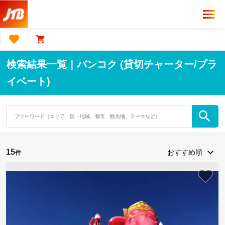
検索結果一覧｜バンコク (貸切チャーター/プラ
イベート)
15
件