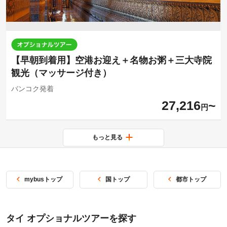
【早朝到着用】空港お迎え＋名物お粥＋三大寺院
観光（マッサージ付き）
バンコク発着
27,216
円
もっと見る
mybusトップ
国トップ
都市トップ
タイ オプショナルツアーを探す