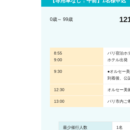
【専用車なし：午前】1名様申込
観たけれど…2回目の訪問では前回観られ
内してほしい！など複数鑑賞経験があるお
12
0歳～ 99歳
喜んでお受けいたします！グループツアー
自身が観たい作品のみを鑑賞できますので
兼ねすることなく、自分のペースで充実し
しみください。
8:55
パリ宿泊ホ
9:00
ホテル出発
パリご滞在ホテルからの出発でとっても便
9:30
●オルセー
ご滞在のホテルへガイドがお迎えに伺いま
到着後、公
す。またツアーの終了はご希望の場所で解
前のツアーでしたらレストランでの解散も
12:30
オルセー美
了時間少し前にレストランに入店すれば、
13:00
パリ市内ご
がお手伝いいたします。
最少催行人数
1名