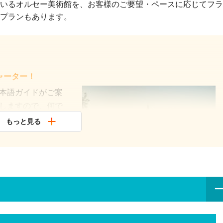
いるオルセー美術館を、お客様のご要望・ペースに応じてフラ
プランもあります。
ャーター！
本語ガイドがご案
しますので、何で
もっと見る
におすすめ！
術館の必見作品は