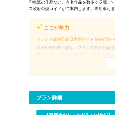
印象派の作品など、有名作品を数多く収蔵して
ス政府公認ガイドがご案内します。専用車付き
ここが魅力！
フランス政府公認日本語ガイドを4時間チ
絵画や美術史に詳しいフランス政府公認日
内します。お客様の疑問にも丁寧にお答え
もお気軽にお尋ねください。
プラン詳細
プライベートでマイペースに鑑賞したい方
過去にグループツアーで訪れてオルセー美