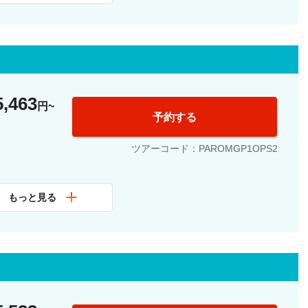
美術館着
認ガイドの案内でオルセー美術館観光
術館出発
希望の場所にて解散
5,463
円
予約する
ツアーコード：PAROMGP1OPS2
公認ガイド、オルセー美術館入場
もっと見る
公認ガイド、オルセー美術館入場