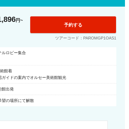
なかった作品を案
客様のご希望にも
1,896
円
と違い、お客様ご
予約する
、他のお客様に気
た鑑賞時間をお楽
ツアーコード：PAROMGP1OAS1
テルロビー集合
利！
美術館着
すので、安心で
認ガイドの案内でオルセー美術館観光
散となります。午
おすすめです。終
術館出発
注文などをガイド
希望の場所にて解散