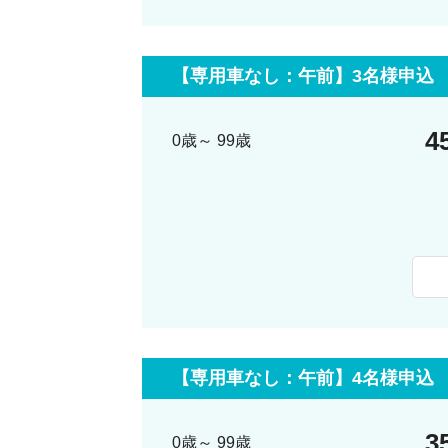
最少催行人数
2名
料金に含まれるサービス
日本語
【専用車なし：午前】3名様申込
4
0歳～ 99歳
最少催行人数
3名
料金に含まれるサービス
日本語
【専用車なし：午前】4名様申込
3
0歳～ 99歳