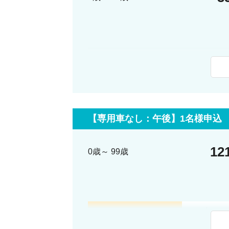
最少催行人数
4名
料金に含まれるサービス
日本語
【専用車なし：午後】1名様申込
12
0歳～ 99歳
13:55
パリ宿泊ホ
14:00
ホテル出発