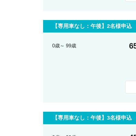
14:30
●オルセー
到着後、公
【専用車なし：午後】2名様申込
17:30
オルセー美
18:00
パリ市内ご
6
0歳～ 99歳
最少催行人数
1名
料金に含まれるサービス
日本語
最少催行人数
2名
料金に含まれるサービス
日本語
【専用車なし：午後】3名様申込