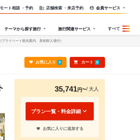
モート相談
・予約
店舗検索
・来店予約
会員サービス
すべて
テーマから探す旅行
旅行関連サービス
のプライベート観光案内、美術館入場付）
お気に入り
カート
0
0
ト
35,741
/ 大人
円
プラン一覧・料金詳細
お気に入りに追加する