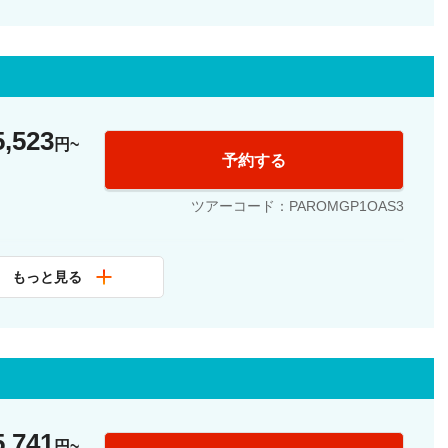
公認ガイド、オルセー美術館入場
5,523
円
予約する
ツアーコード：PAROMGP1OAS3
もっと見る
公認ガイド、オルセー美術館入場
5,741
円