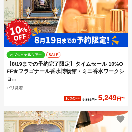
【8/19までの予約完了限定】タイムセール 10%O
FF★フラゴナール香水博物館・ミニ香水ワークシ
ョ...
パリ発着
5,249
円
10%OFF
5,832
円