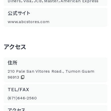
Diners，Visa，JCB，Master，American Express
公式サイト
www.abcstores.com
アクセス
住所
210 Pale San Vitores Road., Tumon Guam
96913
TEL/FAX
(671)646-2560
アクセス