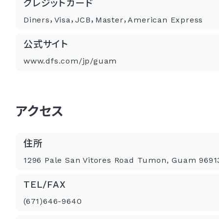
クレジットカード
Diners，Visa，JCB，Master，American Express
公式サイト
www.dfs.com/jp/guam
アクセス
住所
1296 Pale San Vitores Road Tumon, Guam 9691
TEL/FAX
(671)646-9640