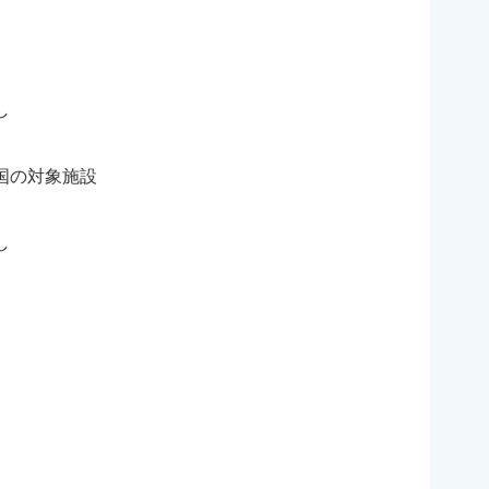
し
国の対象施設
し