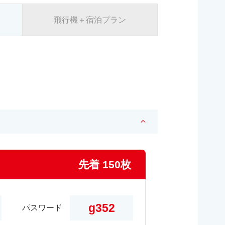
飛行機＋宿泊プラン
先着 150枚
g352
パスワード