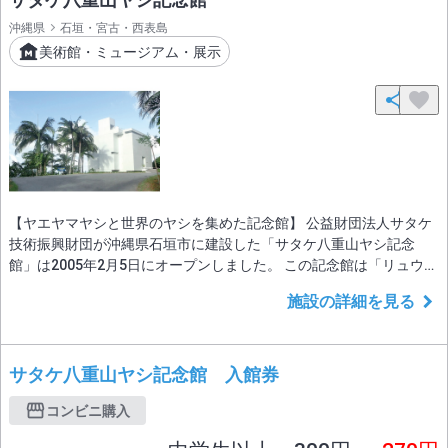
沖縄県
石垣・宮古・西表島
美術館・ミュージアム・展示
【ヤエヤマヤシと世界のヤシを集めた記念館】 公益財団法人サタケ
技術振興財団が沖縄県石垣市に建設した「サタケ八重山ヤシ記念
館」は2005年2月5日にオープンしました。 この記念館は「リュウキ
ュウヤエヤマヤシ」が新種であることを発見し学名にも「サタケン
施設の詳細を見る
チャ・リュウキュウエンシス」と名を残すヤシ研究の権威者・佐竹
利彦の志を偲ぶとともに、石垣市民の皆様をはじめ多くの方々にヤ
シを紹介することで、地域振興や植物学の
サタケ八重山ヤシ記念館 入館券
コンビニ購入