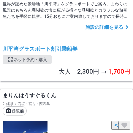
世界が認めた景勝地「川平湾」をグラスボートでご案内。まわりの
風景はもちろん珊瑚礁の海に広がる様々な珊瑚礁とカラフルな熱帯
魚たちを手軽に観察。15分おきにご案内致しておりますので長時間
お待ち頂くことはほとんどございませんが、お時間に余裕のない場
施設の詳細を見る
合には当日混雑状況をご確認頂き、お越し下さい。
川平湾グラスボート割引乗船券
ネット予約・購入
大人 2,300円 →
1,700円
まりんはうすぐるくん
沖縄県
石垣・宮古・西表島
遊覧船