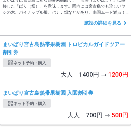
まいぱりは宮古島にある熱帯果樹園で、「前浜（まいはま）」に隣
接した「ぱり（畑）」を意味します。園内には宮古島でも珍しいヤ
シの木、パイナップル畑、バナナ畑などがあり、南国ムード満点！
カートで園内をめぐり、かわいい宮古馬とふれあうこともできま
施設の詳細を見る
す。まいぱりで収穫したフルーツで作るソフトクリームやジュース
もおすすめ。 トロピカルな雰囲気をぜひお楽しみください。 ゆった
りのんびり、心もからだも癒されに来ませ
まいぱり宮古島熱帯果樹園 トロピカルガイドツアー
割引券
ネット予約・購入
大人 1400円 →
1200円
まいぱり宮古島熱帯果樹園 入園割引券
ネット予約・購入
大人 700円 →
500円