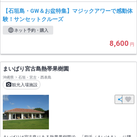
【石垣島・GW＆お盆特集】マジックアワーで感動体
験！サンセットクルーズ
ネット予約・購入
8,600
円
まいぱり宮古島熱帯果樹園
沖縄県
石垣・宮古・西表島
観光入場施設