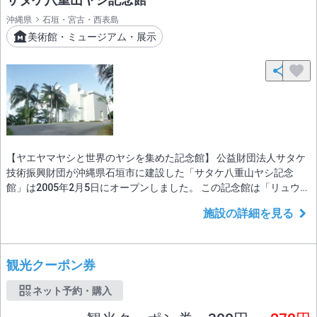
沖縄県
石垣・宮古・西表島
美術館・ミュージアム・展示
【ヤエヤマヤシと世界のヤシを集めた記念館】 公益財団法人サタケ
技術振興財団が沖縄県石垣市に建設した「サタケ八重山ヤシ記念
館」は2005年2月5日にオープンしました。 この記念館は「リュウキ
ュウヤエヤマヤシ」が新種であることを発見し学名にも「サタケン
施設の詳細を見る
チャ・リュウキュウエンシス」と名を残すヤシ研究の権威者・佐竹
利彦の志を偲ぶとともに、石垣市民の皆様をはじめ多くの方々にヤ
シを紹介することで、地域振興や植物学の
観光クーポン券
ネット予約・購入