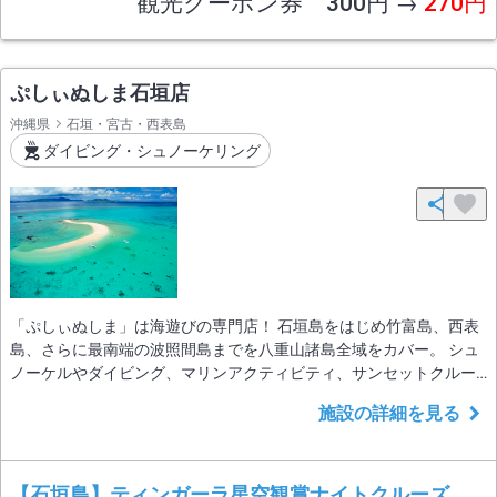
観光クーポン券 300円 →
270円
ぷしぃぬしま石垣店
沖縄県
石垣・宮古・西表島
ダイビング・シュノーケリング
「ぷしぃぬしま」は海遊びの専門店！ 石垣島をはじめ竹富島、西表
島、さらに最南端の波照間島までを八重山諸島全域をカバー。 シュ
ノーケルやダイビング、マリンアクティビティ、サンセットクルー
ズやティンガーラクルーズなど海を遊びつくせるメニューをたくさ
施設の詳細を見る
んご用意しております。
【石垣島】ティンガーラ星空観賞ナイトクルーズ