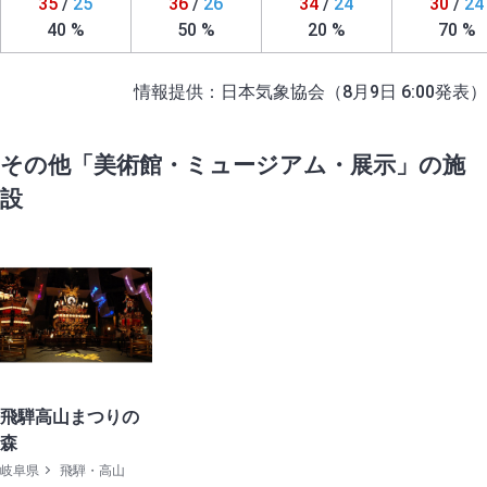
35
/
25
36
/
26
34
/
24
30
/
24
40 %
50 %
20 %
70 %
情報提供：日本気象協会（8月9日 6:00発表）
その他「美術館・ミュージアム・展示」の施
設
飛騨高山まつりの
森
岐阜県
飛騨・高山