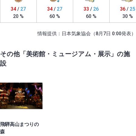
34
/
27
34
/
27
33
/
26
36
/
25
20 %
60 %
60 %
30 %
情報提供：日本気象協会（8月7日 0:00発表）
その他「美術館・ミュージアム・展示」の施
設
飛騨高山まつりの
森