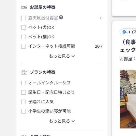
お部屋の特徴
露天風呂付客室
0
ペット(犬)OK
JTB
ペット(猫)OK
（食事
インターネット接続可能
267
ェック
もっと見る
お部屋
プランの特徴
オールインクルーシブ
誕生日・記念日特典あり
子連れに人気
小学生の添い寝が可能
もっと見る