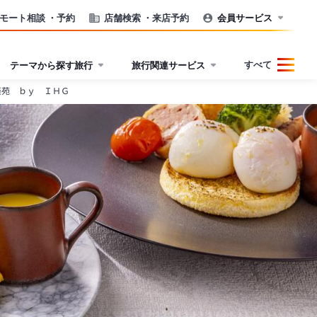
モート相談
・予約
店舗検索
・来店予約
会員サービス
すべて
テーマから探す旅行
旅行関連サービス
楽苑 ｂｙ ＩＨＧ