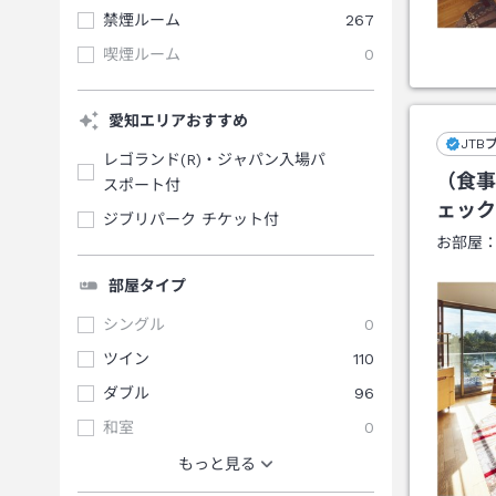
禁煙ルーム
267
喫煙ルーム
0
愛知エリアおすすめ
JTB
レゴランド(R)・ジャパン入場パ
（食事
スポート付
ェック
ジブリパーク チケット付
お部屋
部屋タイプ
シングル
0
ツイン
110
ダブル
96
和室
0
もっと見る