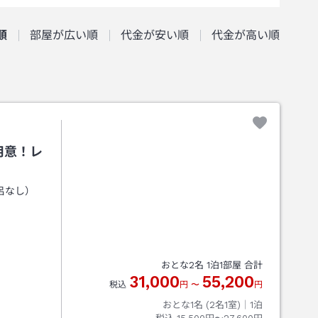
順
部屋が広い順
代金が安い順
代金が高い順
用意！レ
呂なし）
おとな
2
名
1
泊
1
部屋 合計
31,000
55,200
税込
円
〜
円
おとな1名 (
2
名1室)｜
1
泊