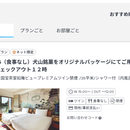
おすすめ
覧
プランごと
お部屋ごと
プラン
ネット限定
5（食事なし）犬山銘菓をオリジナルパッケージにてご
ェックアウト１２時
：
国宝茶室如庵ビュープレミアムツイン禁煙
/
35平米
/シャワー付（内風
IN
チェックイン
15:00
～ | OUT
チェックアウト
～
12:00
ツイン
食事なし
禁煙
現地/事前支払い
お問い合わせコード