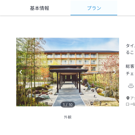
基本情報
プラン
タイ
るこ
総客
チェ
ア
口→
1
/
10
外観