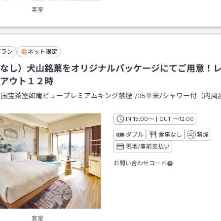
客室
プラン
ネット限定
なし）犬山銘菓をオリジナルパッケージにてご用意！
アウト１２時
：
国宝茶室如庵ビュープレミアムキング禁煙
/
35平米
/シャワー付（内風
IN
チェックイン
15:00
～ | OUT
チェックアウト
～
12:00
ダブル
食事なし
禁煙
現地/事前支払い
お問い合わせコード
客室