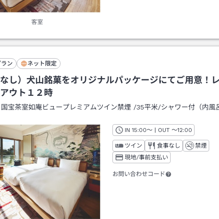
客室
プラン
ネット限定
なし）犬山銘菓をオリジナルパッケージにてご用意！
アウト１２時
：
国宝茶室如庵ビュープレミアムツイン禁煙
/
35平米
/シャワー付（内風
IN
チェックイン
15:00
～ | OUT
チェックアウト
～
12:00
ツイン
食事なし
禁煙
現地/事前支払い
お問い合わせコード