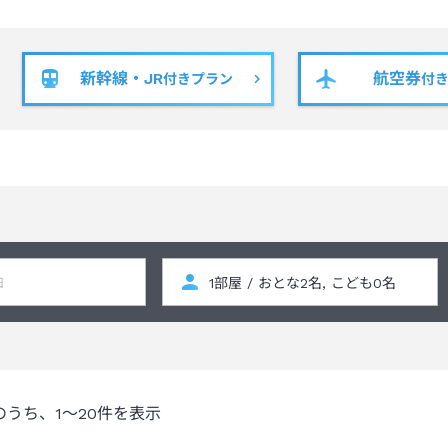
新幹線・JR
航空券
付きプラン
付
のうち、
1～20
件を表示