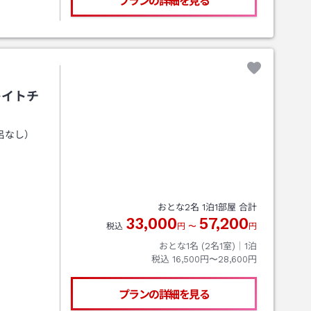
プランの詳細を見る
レイトチ
呂なし）
おとな
2
名
1
泊
1
部屋 合計
33,000
57,200
税込
円
〜
円
おとな1名 (
2
名1室)｜
1
泊
税込
16,500円〜28,600円
プランの詳細を見る