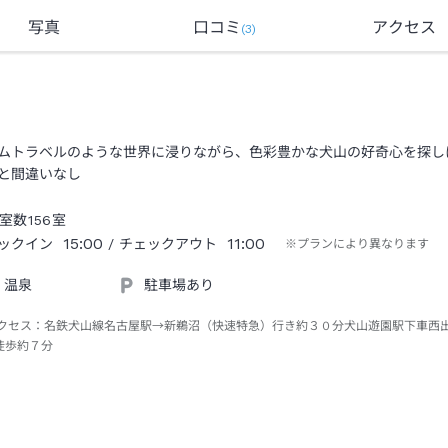
写真
口コミ
アクセス
(
3
)
ムトラベルのような世界に浸りながら、色彩豊かな犬山の好奇心を探し
と間違いなし
室数
156
室
15:00
11:00
ックイン
/ チェックアウト
※プランにより異なります
温泉
駐車場あり
クセス：
名鉄犬山線名古屋駅→新鵜沼（快速特急）行き約３０分犬山遊園駅下車西
徒歩約７分