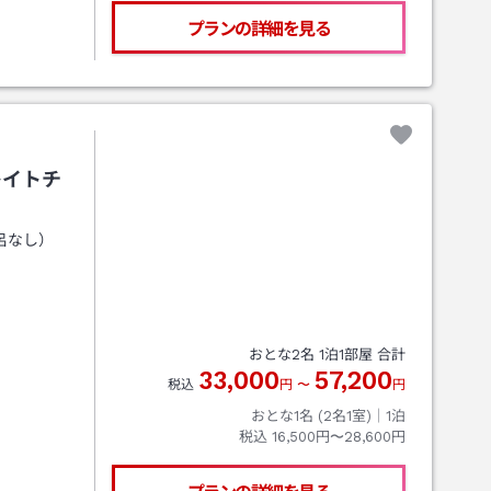
プランの詳細を見る
レイトチ
呂なし）
おとな
2
名
1
泊
1
部屋 合計
33,000
57,200
税込
円
〜
円
おとな1名 (
2
名1室)｜
1
泊
税込
16,500円〜28,600円