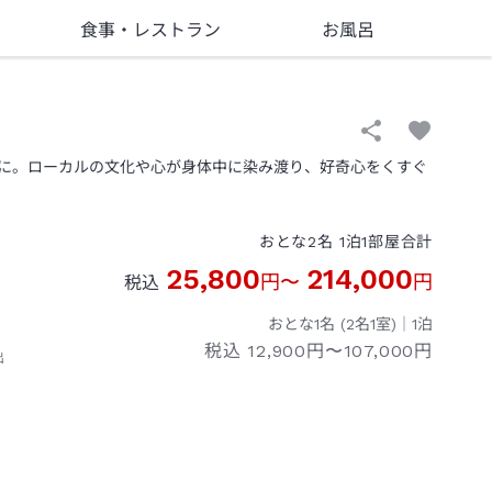
食事
・レストラン
お風呂
に。ローカルの文化や心が身体中に染み渡り、好奇心をくすぐ
おとな
2
名
1
泊
1
部屋
合計
25,800
214,000
円
〜
円
税込
おとな1名 (
2
名1室)｜
1
泊
税込
12,900円〜107,000円
出