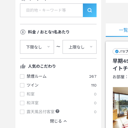
一
料金 / おとな1名あたり
〜
下限なし
上限なし
JTB
早期4
人気のこだわり
イトチ
禁煙ルーム
267
お部屋
ツイン
110
和室
0
和洋室
0
露天風呂付客室
0
閉じる