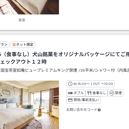
客室
プラン
ネット限定
5（食事なし）犬山銘菓をオリジナルパッケージにてご
ェックアウト１２時
：
国宝茶室如庵ビュープレミアムキング禁煙
/
35平米
/シャワー付（内風
IN
チェックイン
15:00
～ | OUT
チェックアウト
～
12:00
ダブル
食事なし
禁煙
現地/事前支払い
お問い合わせコード