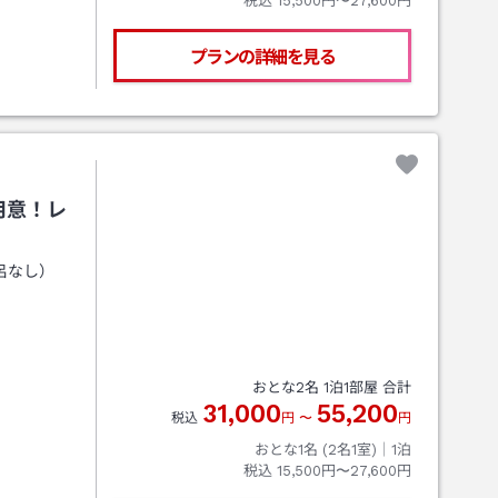
税込
15,500円〜27,600円
プランの詳細を見る
用意！レ
呂なし）
おとな
2
名
1
泊
1
部屋 合計
31,000
55,200
税込
円
〜
円
おとな1名 (
2
名1室)｜
1
泊
税込
15,500円〜27,600円