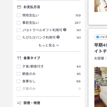
お支払方法
現地支払い
159
事前支払い
267
JTBトラベルギフト利用可
141
JTB
たびたびバンク利用可
141
早期4
もっと見る
イトチ
食事タイプ
お部屋
夕食/朝食付き
84
朝食のみ
95
食事なし
88
夕食のみ
0
禁煙・喫煙