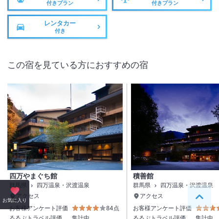
付きプラン
付きプラン
レンタカー
付き
この宿を見ている方におすすめの宿
四万やまぐち館
積善館
群馬県
四万温泉・沢渡温泉
群馬県
四万温泉・沢渡温泉
アクセス
アクセス
ペー
お気に入り
お客様アンケート評価
84点
お客様アンケート評価
るるぶトラベル評価
集計中
るるぶトラベル評価
集計中