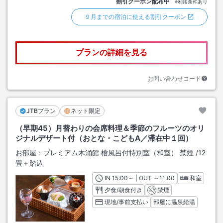
割引クーポン配布中
※利用条件あり
９月までの宿泊に使える割引クーポン
プランの詳細を見る
お問い合わせコード
JTBプラン
ネット限定
（早期45）月替わりの会席料理＆季節のフルーツのオリ
ジナルデザート付（おとな・こどもA／滞在中１回）
お部屋：
プレミアム木涌館 檜風呂付特別室（和室） 禁煙
/
12
畳＋踏込
IN
チェックイン
15:00
～ | OUT
チェックアウト
～
11:00
和室
夕食/朝食付き
禁煙
現地/事前支払い
部屋に温泉給湯