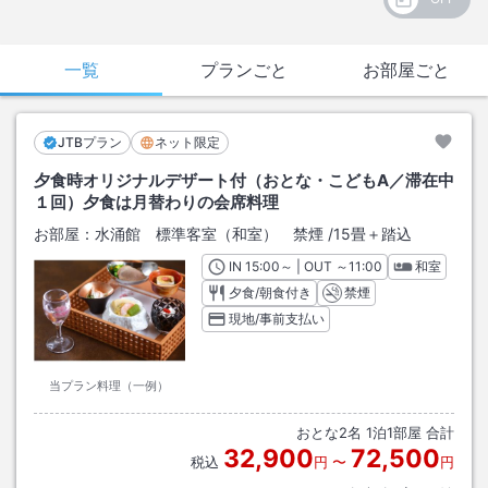
一覧
プランごと
お部屋ごと
JTBプラン
ネット限定
夕食時オリジナルデザート付（おとな・こどもA／滞在中
１回）夕食は月替わりの会席料理
お部屋：
水涌館 標準客室（和室） 禁煙
/
15畳＋踏込
IN
チェックイン
15:00
～ | OUT
チェックアウト
～
11:00
和室
夕食/朝食付き
禁煙
現地/事前支払い
当プラン料理（一例）
おとな
2
名
1
泊
1
部屋 合計
32,900
72,500
税込
円
〜
円