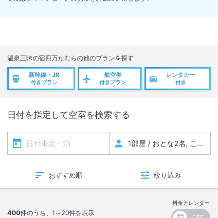
温泉三昧の宿四万たむら
の他のプランを探す
新幹線・JR
航空券
レンタカー
付きプラン
付きプラン
付き
日付を指定して空室を検索する
おすすめ順
絞り込み
料金カレンダー
400
件のうち、
1～20
件を表示