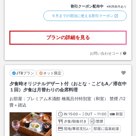
割引クーポン配布中
※利用条件あり
９月までの宿泊に使える割引クーポン
プランの詳細を見る
お問い合わせコード
JTBプラン
ネット限定
夕食時オリジナルデザート付（おとな・こどもA／滞在中
１回）夕食は月替わりの会席料理
お部屋：
プレミアム木涌館 檜風呂付特別室（和室） 禁煙
/
12
畳＋踏込
IN
チェックイン
15:00
～ | OUT
チェックアウト
～
11:00
和室
夕食/朝食付き
禁煙
現地/事前支払い
部屋に温泉給湯