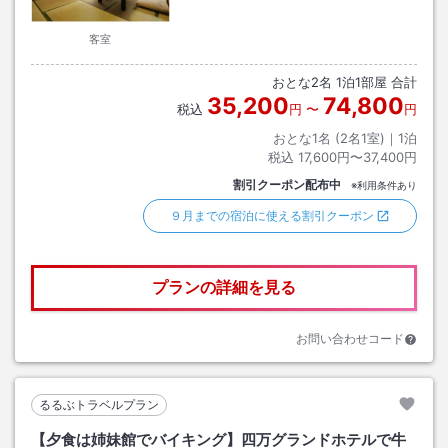
客室
おとな
2
名
1
泊
1
部屋 合計
35,200
74,800
税込
円
〜
円
おとな1名 (
2
名1室)｜
1
泊
税込
17,600円〜37,400円
割引クーポン配布中
※利用条件あり
９月までの宿泊に使える割引クーポン
プランの詳細を見る
お問い合わせコード
るるぶトラベルプラン
【夕食は姉妹館でバイキング】四万グランドホテルで牛