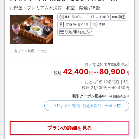
お部屋：
プレミアム木涌館 和室 禁煙
/
16畳
IN
チェックイン
15:00
～ | OUT
チェックアウト
～
11:00
和室
夕食/朝食付き
禁煙
現地/事前支払い
当プラン料理（一例）
おとな
2
名
1
泊
1
部屋 合計
42,400
80,900
税込
円
〜
円
おとな1名 (
2
名1室)｜
1
泊
税込
21,200円〜40,450円
割引クーポン配布中
※利用条件あり
９月までの宿泊に使える割引クーポン
プランの詳細を見る