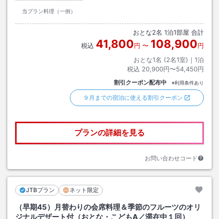
当プラン料理（一例）
おとな
2
名
1
泊
1
部屋 合計
41,800
108,900
税込
円
〜
円
おとな1名 (
2
名1室)｜
1
泊
税込
20,900円〜54,450円
割引クーポン配布中
※利用条件あり
９月までの宿泊に使える割引クーポン
プランの詳細を見る
お問い合わせコード
JTBプラン
ネット限定
（早期45）月替わりの会席料理＆季節のフルーツのオリ
ジナルデザート付（おとな・こどもA／滞在中１回）