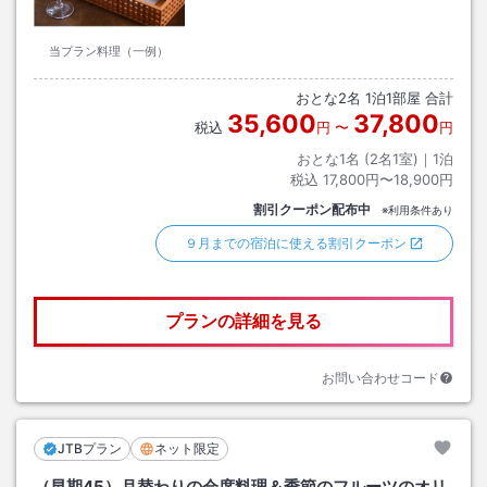
当プラン料理（一例）
おとな
2
名
1
泊
1
部屋 合計
35,600
37,800
税込
円
〜
円
おとな1名 (
2
名1室)｜
1
泊
税込
17,800円〜18,900円
割引クーポン配布中
※利用条件あり
９月までの宿泊に使える割引クーポン
プランの詳細を見る
お問い合わせコード
JTBプラン
ネット限定
（早期45）月替わりの会席料理＆季節のフルーツのオリ