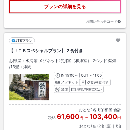
プランの詳細を見る
お問い合わせコード
JTBプラン
【ＪＴＢスペシャルプラン】２食付き
お部屋：
水涌館 メゾネット特別室（和洋室） 2ベッド 禁煙
/
13畳＋洋間
IN
チェックイン
15:00
～ | OUT
チェックアウト
～
11:00
メゾネット
夕食/朝食付き
禁煙
現地/事前支払い
おとな
2
名
1
泊
1
部屋 合計
61,600
103,400
税込
円
〜
円
おとな1名 (
2
名1室)｜
1
泊