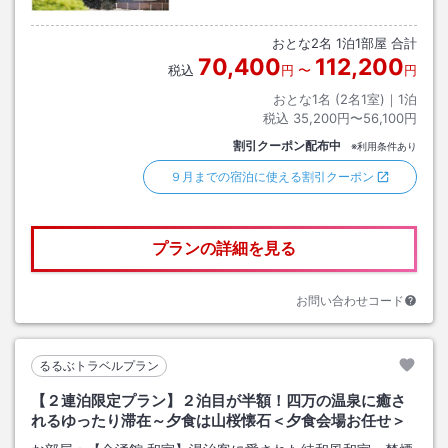
おとな
2
名
1
泊
1
部屋 合計
70,400
112,200
税込
円
〜
円
おとな1名 (
2
名1室)｜
1
泊
税込
35,200円〜56,100円
割引クーポン配布中
※利用条件あり
９月までの宿泊に使える割引クーポン
プランの詳細を見る
お問い合わせコード
るるぶトラベルプラン
【２連泊限定プラン】２泊目が半額！四万の温泉に癒さ
れるゆったり滞在～夕食は山桜懐石＜夕食会場お任せ＞