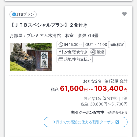
JTBプラン
【ＪＴＢスペシャルプラン】２食付き
お部屋：
プレミアム木涌館 和室 禁煙
/
16畳
IN
チェックイン
15:00
～ | OUT
チェックアウト
～
11:00
和室
夕食/朝食付き
禁煙
現地/事前支払い
おとな
2
名
1
泊
1
部屋 合計
61,600
103,400
税込
円
〜
円
おとな1名 (
2
名1室)｜
1
泊
税込
30,800円〜51,700円
割引クーポン配布中
※利用条件あり
９月までの宿泊に使える割引クーポン