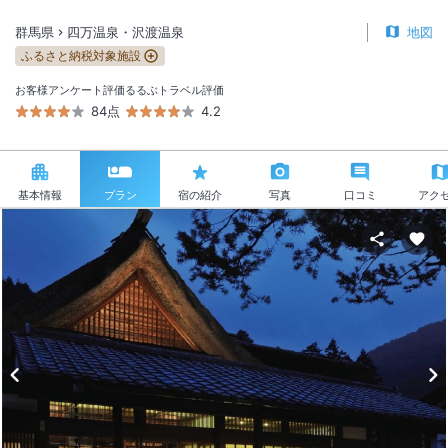
群馬県
四万温泉・沢渡温泉
地図
ふるさと納税対象施設
お客様アンケート評価
るるぶトラベル評価
84点
4.2
基本情報
プラン
宿の紹介
写真
口コミ
アク