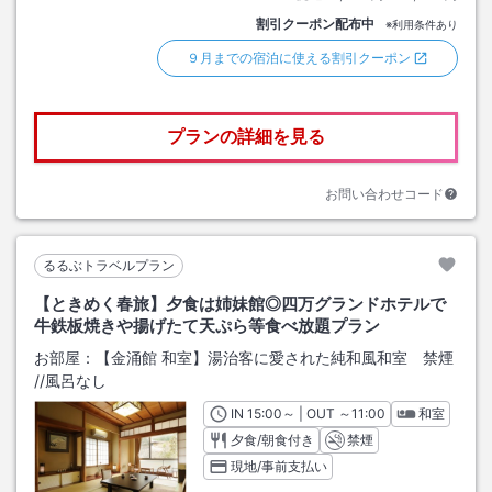
割引クーポン配布中
※利用条件あり
９月までの宿泊に使える割引クーポン
プランの詳細を見る
お問い合わせコード
るるぶトラベルプラン
【ときめく春旅】夕食は姉妹館◎四万グランドホテルで
牛鉄板焼きや揚げたて天ぷら等食べ放題プラン
お部屋：
【金涌館 和室】湯治客に愛された純和風和室 禁煙
/
/風呂なし
IN
チェックイン
15:00
～ | OUT
チェックアウト
～
11:00
和室
夕食/朝食付き
禁煙
現地/事前支払い