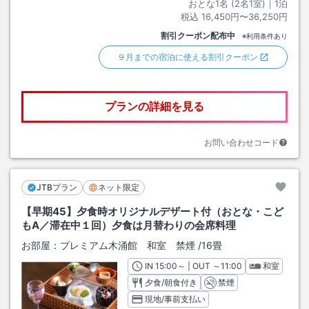
おとな1名 (
2
名1室)｜
1
泊
税込
16,450円〜36,250円
割引クーポン配布中
※利用条件あり
９月までの宿泊に使える割引クーポン
プランの詳細を見る
お問い合わせコード
JTBプラン
ネット限定
【早期45】夕食時オリジナルデザート付（おとな・こど
もA／滞在中１回）夕食は月替わりの会席料理
お部屋：
プレミアム木涌館 和室 禁煙
/
16畳
IN
チェックイン
15:00
～ | OUT
チェックアウト
～
11:00
和室
夕食/朝食付き
禁煙
現地/事前支払い