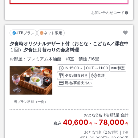
お問い合わせコード
JTBプラン
ネット限定
夕食時オリジナルデザート付（おとな・こどもA／滞在中
１回）夕食は月替わりの会席料理
お部屋：
プレミアム木涌館 和室 禁煙
/
16畳
IN
チェックイン
15:00
～ | OUT
チェックアウト
～
11:00
和室
夕食/朝食付き
禁煙
現地/事前支払い
当プラン料理（一例）
おとな
2
名
1
泊
1
部屋 合計
40,600
78,000
税込
円
〜
円
おとな1名 (
2
名1室)｜
1
泊
税込
20,300円〜39,000円