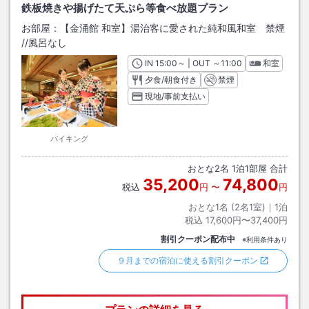
鉄板焼きや揚げたて天ぷら等食べ放題プラン
お部屋：
【金涌館 和室】湯治客に愛された純和風和室 禁煙
/
/風呂なし
IN
チェックイン
15:00
～ | OUT
チェックアウト
～
11:00
和室
夕食/朝食付き
禁煙
現地/事前支払い
バイキング
おとな
2
名
1
泊
1
部屋 合計
35,200
74,800
税込
円
〜
円
おとな1名 (
2
名1室)｜
1
泊
税込
17,600円〜37,400円
割引クーポン配布中
※利用条件あり
９月までの宿泊に使える割引クーポン