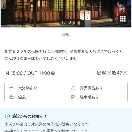
1
/
10
外観
創業５００年の伝統を持つ老舗旅館。湯量豊富な天然温泉でゆっくり、
のんびり温泉三昧をお楽しみくださいませ。
総客室数
47
室
IN
チェックイン
15:00
/ OUT
チェックアウト
11:00
大浴場あり
露天風呂あり
温泉
駐車場あり
施設からのお知らせ
小人Ｄ料金は３才未満のお子様が対象となります。
冬期はタイヤチェーンの携帯をお勧めいたします。