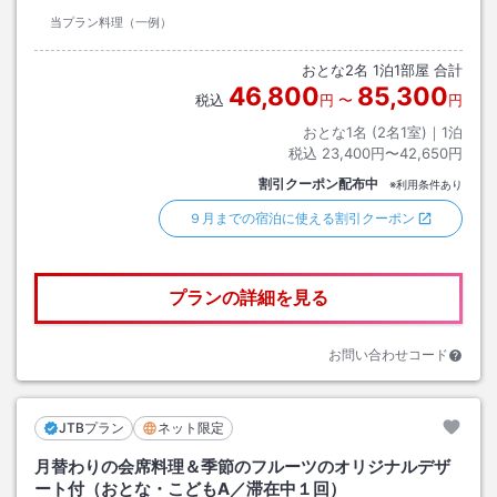
当プラン料理（一例）
おとな
2
名
1
泊
1
部屋 合計
46,800
85,300
税込
円
〜
円
おとな1名 (
2
名1室)｜
1
泊
税込
23,400円〜42,650円
割引クーポン配布中
※利用条件あり
９月までの宿泊に使える割引クーポン
プランの詳細を見る
お問い合わせコード
JTBプラン
ネット限定
月替わりの会席料理＆季節のフルーツのオリジナルデザ
ート付（おとな・こどもA／滞在中１回）