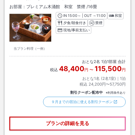
お部屋：
プレミアム木涌館 和室 禁煙
/
16畳
IN
チェックイン
15:00
～ | OUT
チェックアウト
～
11:00
和室
夕食/朝食付き
禁煙
現地/事前支払い
当プラン料理（一例）
おとな
2
名
1
泊
1
部屋 合計
48,400
115,500
税込
円
〜
円
おとな1名 (
2
名1室)｜
1
泊
税込
24,200円〜57,750円
割引クーポン配布中
※利用条件あり
９月までの宿泊に使える割引クーポン
プランの詳細を見る