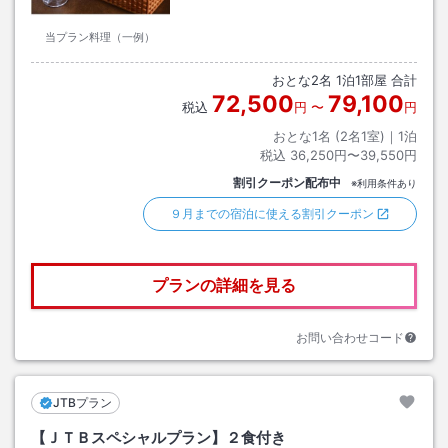
当プラン料理（一例）
おとな
2
名
1
泊
1
部屋 合計
72,500
79,100
税込
円
〜
円
おとな1名 (
2
名1室)｜
1
泊
税込
36,250円〜39,550円
割引クーポン配布中
※利用条件あり
９月までの宿泊に使える割引クーポン
プランの詳細を見る
お問い合わせコード
JTBプラン
【ＪＴＢスペシャルプラン】２食付き