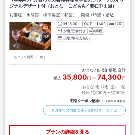
ジナルデザート付（おとな・こどもA／滞在中１回）
お部屋：
水涌館 標準客室（和室） 禁煙
/
15畳＋踏込
IN
チェックイン
15:00
～ | OUT
チェックアウト
～
11:00
和室
夕食/朝食付き
禁煙
現地/事前支払い
当プラン料理（一例）
おとな
2
名
1
泊
1
部屋 合計
35,800
74,300
税込
円
〜
円
おとな1名 (
2
名1室)｜
1
泊
税込
17,900円〜37,150円
割引クーポン配布中
※利用条件あり
９月までの宿泊に使える割引クーポン
プランの詳細を見る