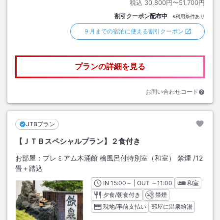
税込
30,800円〜51,700円
割引クーポン配布中
※利用条件あり
９月までの宿泊に使える割引クーポン
プランの詳細を見る
お問い合わせコード
JTBプラン
【ＪＴＢスペシャルプラン】２食付き
お部屋：
プレミアム木涌館 檜風呂付特別室（和室） 禁煙
/
12
畳＋踏込
IN
チェックイン
15:00
～ | OUT
チェックアウト
～
11:00
和室
夕食/朝食付き
禁煙
現地/事前支払い
部屋に温泉給湯