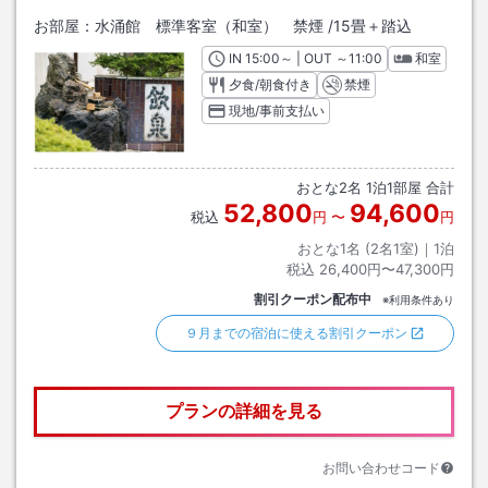
お部屋：
水涌館 標準客室（和室） 禁煙
/
15畳＋踏込
IN
チェックイン
15:00
～ | OUT
チェックアウト
～
11:00
和室
夕食/朝食付き
禁煙
現地/事前支払い
おとな
2
名
1
泊
1
部屋 合計
52,800
94,600
税込
円
〜
円
おとな1名 (
2
名1室)｜
1
泊
税込
26,400円〜47,300円
割引クーポン配布中
※利用条件あり
９月までの宿泊に使える割引クーポン
プランの詳細を見る
お問い合わせコード