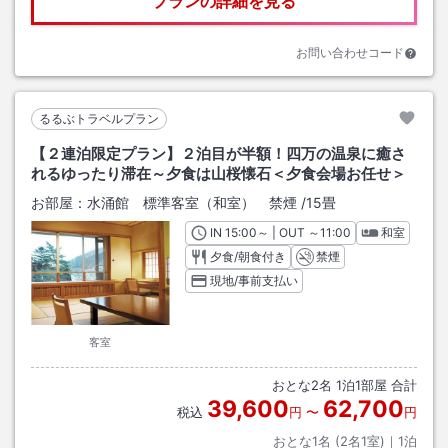
プランの詳細を見る
お問い合わせコード
るるぶトラベルプラン
【２連泊限定プラン】２泊目が半額！四万の温泉に癒さ
れるゆったり滞在～夕食は山桜懐石＜夕食会場お任せ＞
お部屋：
水涌館 標準客室（和室） 禁煙
/
15畳
IN
チェックイン
15:00
～ | OUT
チェックアウト
～
11:00
和室
夕食/朝食付き
禁煙
現地/事前支払い
客室
おとな
2
名
1
泊
1
部屋 合計
39,600
62,700
税込
円
〜
円
おとな1名 (
2
名1室)｜
1
泊