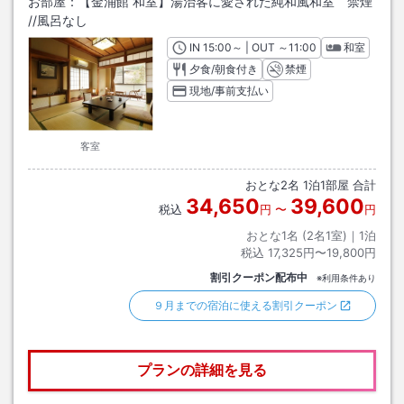
お部屋：
【金涌館 和室】湯治客に愛された純和風和室 禁煙
/
/風呂なし
IN
チェックイン
15:00
～ | OUT
チェックアウト
～
11:00
和室
夕食/朝食付き
禁煙
現地/事前支払い
客室
おとな
2
名
1
泊
1
部屋 合計
34,650
39,600
税込
円
〜
円
おとな1名 (
2
名1室)｜
1
泊
税込
17,325円〜19,800円
割引クーポン配布中
※利用条件あり
９月までの宿泊に使える割引クーポン
プランの詳細を見る