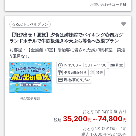
お問い合わせコード
るるぶトラベルプラン
【飛び出せ！夏旅】夕食は姉妹館でバイキング◎四万グ
ランドホテルで牛鉄板焼きや天ぷら等食べ放題プラン
お部屋：
【金涌館 和室】湯治客に愛された純和風和室 禁煙
/
/風呂なし
IN
チェックイン
15:00
～ | OUT
チェックアウト
～
11:00
和室
夕食/朝食付き
禁煙
現地/事前支払い
飛び出せ夏旅
おとな
2
名
1
泊
1
部屋 合計
35,200
74,800
税込
円
〜
円
おとな1名 (
2
名1室)｜
1
泊
税込
17,600円〜37,400円