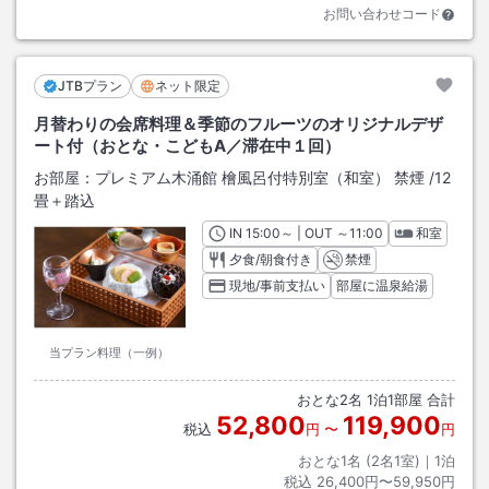
お問い合わせコード
JTBプラン
ネット限定
月替わりの会席料理＆季節のフルーツのオリジナルデザ
ート付（おとな・こどもA／滞在中１回）
お部屋：
プレミアム木涌館 檜風呂付特別室（和室） 禁煙
/
12
畳＋踏込
IN
チェックイン
15:00
～ | OUT
チェックアウト
～
11:00
和室
夕食/朝食付き
禁煙
現地/事前支払い
部屋に温泉給湯
当プラン料理（一例）
おとな
2
名
1
泊
1
部屋 合計
52,800
119,900
税込
円
〜
円
おとな1名 (
2
名1室)｜
1
泊
税込
26,400円〜59,950円