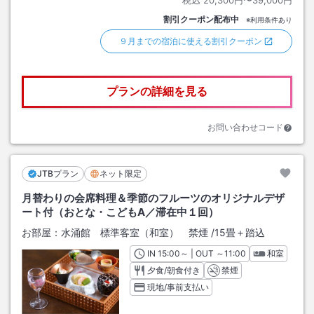
割引クーポン配布中
※利用条件あり
９月までの宿泊に使える割引クーポン
プランの詳細を見る
お問い合わせコード
JTBプラン
ネット限定
月替わりの会席料理＆季節のフルーツのオリジナルデザ
ート付（おとな・こどもA／滞在中１回）
お部屋：
水涌館 標準客室（和室） 禁煙
/
15畳＋踏込
IN
チェックイン
15:00
～ | OUT
チェックアウト
～
11:00
和室
夕食/朝食付き
禁煙
現地/事前支払い