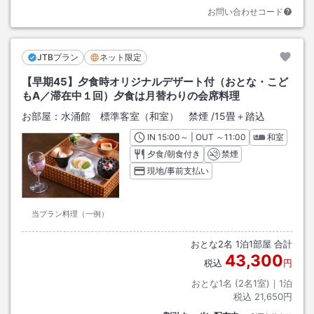
お問い合わせコード
JTBプラン
ネット限定
【早期45】夕食時オリジナルデザート付（おとな・こど
もA／滞在中１回）夕食は月替わりの会席料理
お部屋：
水涌館 標準客室（和室） 禁煙
/
15畳＋踏込
IN
チェックイン
15:00
～ | OUT
チェックアウト
～
11:00
和室
夕食/朝食付き
禁煙
現地/事前支払い
当プラン料理（一例）
おとな
2
名
1
泊
1
部屋 合計
43,300
税込
円
おとな1名 (
2
名1室)｜
1
泊
税込
21,650円