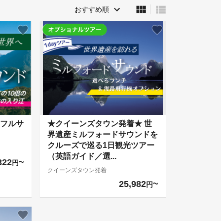
フルサ
★クイーンズタウン発着★ 世
界遺産ミルフォードサウンドを
クルーズで巡る1日観光ツアー
（英語ガイド／選...
322
円
クイーンズタウン発着
25,982
円