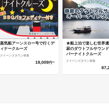
蒸気船アーンスロー号で行くデ
★船上泊で楽しむ世界遺
ィナークルーズ
寂のダウトフルサウンド
バーナイトクルーズ
クイーンズタウン発着
クイーンズタウン発着
19,009
円
87,