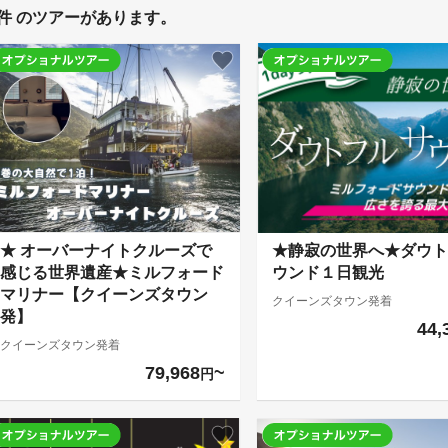
件 のツアーがあります。
★ オーバーナイトクルーズで
★静寂の世界へ★ダウト
感じる世界遺産★ミルフォード
ウンド１日観光
マリナー【クイーンズタウン
クイーンズタウン発着
発】
44,
クイーンズタウン発着
79,968
円