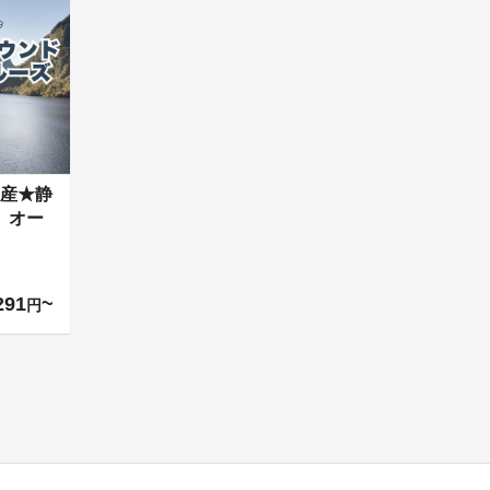
産★静
 オー
291
円