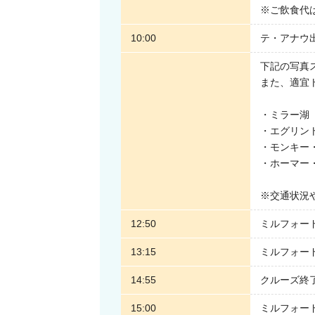
※ご飲食代
運転ストレスなしのバスツアーだからこそ
10:00
テ・アナウ
安心快適な移動プランです。
下記の写真
また、適宜
復路は小型飛行機も選択可能｜空から眺め
ツアーの帰り道を時短移動したい方には、
・ミラー湖（Mi
小型飛行機での復路フライトオプションが
・エグリントン
・モンキー・ク
・ホーマー・ト
バスでは約4時間半かかるミルフォードサ
クイーンズタウン間を、わずか約40分で
※交通状況
高度から見下ろすフィヨルドランド国立公
まさに絶景で、心奪われること間違いなし
12:50
ミルフォー
13:15
ミルフォード
※復路飛行機プランをご選択の場合、体重
14:55
クルーズ終
なります。
15:00
ミルフォー