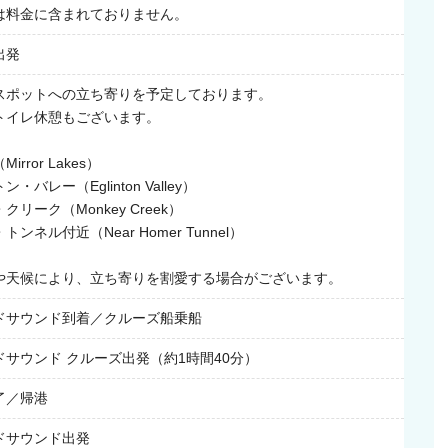
は料金に含まれておりません。
実現できる、
出発
スポットへの立ち寄りを予定しております。
トイレ休憩もございます。
る壮大な景色
rror Lakes）
おすすめ！
・バレー（Eglinton Valley）
リーク（Monkey Creek）
ンネル付近（Near Homer Tunnel）
ウンド〜
一気に移動。
や天候により、立ち寄りを割愛する場合がございます。
園は
です。
ドサウンド到着／クルーズ船乗船
サウンド クルーズ出発（約1時間40分）
のご申告が必要と
了／帰港
ドサウンド出発