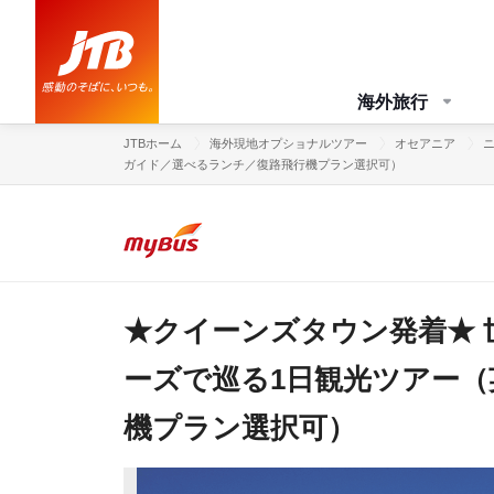
海外旅行
JTBホーム
海外現地オプショナルツアー
オセアニア
ガイド／選べるランチ／復路飛行機プラン選択可）
★クイーンズタウン発着★
ーズで巡る1日観光ツアー
機プラン選択可）