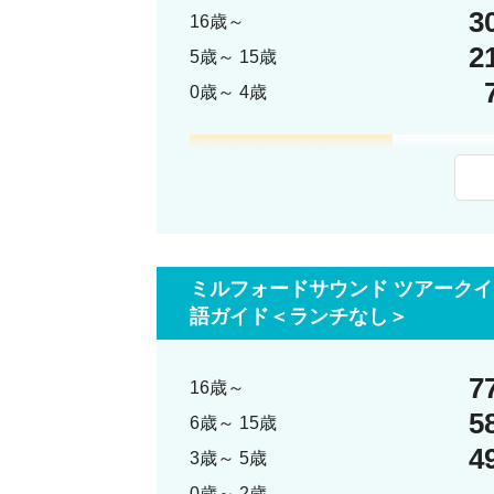
3
16歳～
・ミラー湖（Mi
2
5歳～ 15歳
・エグリントン
0歳～ 4歳
・モンキー・ク
・ホーマー・ト
記載の時間は目安です。
クイーンズ
※交通状況
※お迎え場
12:50
ミルフォー
9:30
テ・アナウ到
※ご飲食代
13:15
ミルフォード
ミルフォードサウンド ツアーク
10:00
テ・アナウ
14:55
クルーズ終
語ガイド＜ランチなし＞
下記の写真
15:00
ミルフォー
また、適宜
7
16歳～
17:00
テ・アナウ
・ミラー湖（Mi
5
6歳～ 15歳
17:30
テ・アナウ
・エグリントン
4
3歳～ 5歳
・モンキー・ク
19:45頃
クイーンズタ
・ホーマー・ト
0歳～ 2歳