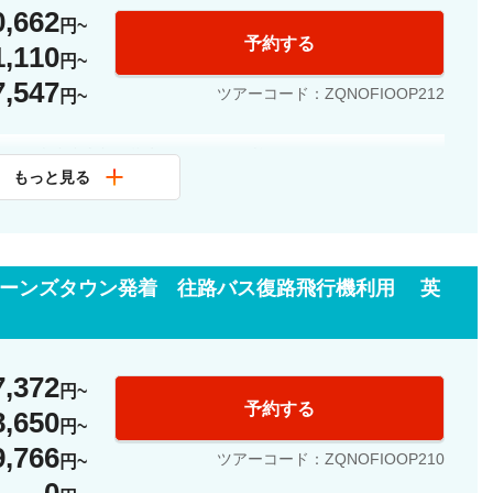
0,662
円
予約する
rror Lakes）
1,110
円
・バレー（Eglinton Valley）
7,547
ツアーコード：ZQNOFIOOP212
円
リーク（Monkey Creek）
ンネル付近（Near Homer Tunnel）
タウン市内中心部の指定ホテルよりお迎え
や天候により、立ち寄りを割愛する場合がございます。
もっと見る
所の詳細は、ご予約確定後にご案内いたします。
ドサウンド到着／クルーズ船乗船
着 ／ コーヒーショップにて約30分休憩
は料金に含まれておりません。
サウンド クルーズ出発（約1時間40分）
イーンズタウン発着 往路バス復路飛行機利用 英
出発
了／帰港
スポットへの立ち寄りを予定しております。
ドサウンド出発
トイレ休憩もございます。
7,372
円
到着 ／コーヒーショップにて約30分休憩
予約する
rror Lakes）
8,650
円
出発
・バレー（Eglinton Valley）
9,766
ツアーコード：ZQNOFIOOP210
円
リーク（Monkey Creek）
ウン RealNZビジターセンター到着・現地解散
0
ンネル付近（Near Homer Tunnel）