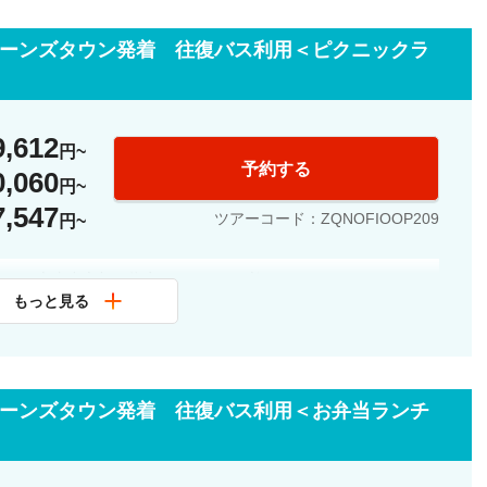
イーンズタウン発着 往復バス利用＜ピクニックラ
も可能です。
ルに合わせた
9,612
円
予約する
0,060
円
7,547
。
ツアーコード：ZQNOFIOOP209
円
でご了承くださ
タウン市内中心部の指定ホテルよりお迎え
もっと見る
所の詳細は、ご予約確定後にご案内いたします。
着 ／ コーヒーショップにて約30分休憩
は料金に含まれておりません。
イーンズタウン発着 往復バス利用＜お弁当ランチ
出発
スポットへの立ち寄りを予定しております。
トイレ休憩もございます。