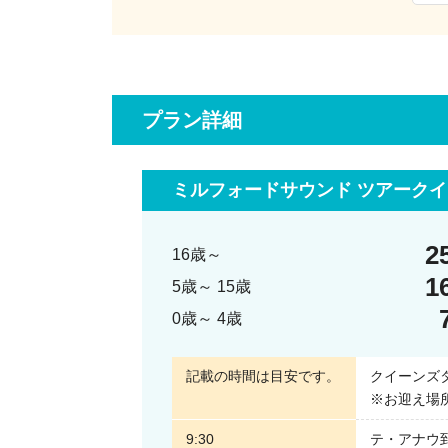
ミルフォードサウンドクルーズでは、
世界遺産フィヨルドランド国立公園内を
約1時間40分かけて遊覧。
岸にそびえる雄大な山々など絶景を間近で
プラン詳細
クルーズ船は滝壺ギリギリまで接近するた
力強い滝しぶきの迫力に圧倒されます！
ミルフォードサウンド ツアーク
クイーンズタウン発着の往復バスツアーで
2
クイーンズタウンからミルフォードサウン
16歳～
往復バス利用で移動も楽々♪
1
5歳～ 15歳
運転は現地ドライバーガイドに任せて、
0歳～ 4歳
窓からの景色をゆったり楽しめます。
記載の時間は目安です。
クイーンズ
途中、鏡のように山々を映す湖「ミラーレ
※お迎え場
雄大な渓谷美が広がる「ホリフォードバレ
9:30
テ・アナウ到
長距離ドライブの途中でも気分転換できま