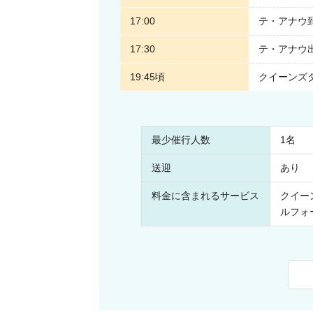
1名から催行＆英語ガイドでも安心サポー
17:00
テ・アナウ
本ツアーは最少催行人数1名から出発保証
ひとり旅の方も気軽に参加できます。
17:30
テ・アナウ
19:45頃
クイーンズタ
また、予約後、ご不明点などのお問い合わ
日本語でサポート可能です。
言語面の不安をカバーしつつ、お一人様か
参加しやすい体制が整っている点も魅力で
最少催行人数
1名
送迎
あり
選べるランチ付きプランも
料金に含まれるサービス
クイー
長時間の旅でもお食事の心配なく
ルフォ
快適にお過ごしいただけるよう、
ランチ付きプランをご用意しております。
ツアー料金にピクニックランチまたはお弁
プランをお選びいただくと、広大な自然の
手軽にランチタイムをお楽しみいただけま