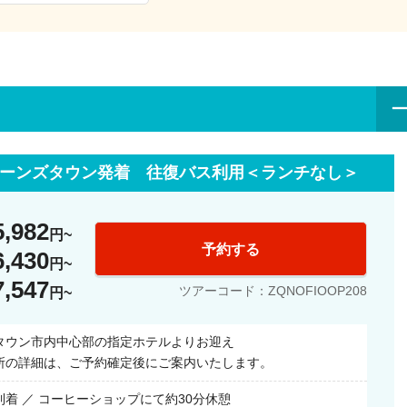
堪能できます。
め、
イーンズタウン発着 往復バス利用＜ランチなし＞
楽々アクセス
5,982
ドまでは
円
予約する
6,430
円
7,547
ツアーコード：ZQNOFIOOP208
円
タウン市内中心部の指定ホテルよりお迎え
イク」や、
所の詳細は、ご予約確定後にご案内いたします。
ー」で写真撮影！
着 ／ コーヒーショップにて約30分休憩
す。