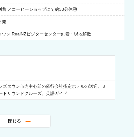
ト
到着 ／コーヒーショップにて約30分休憩
なので、
出発
ウン RealNZビジターセンター到着・現地解散
せは
らでも
す。
ンズタウン市内中心部の催行会社指定ホテルの送迎、ミ
ードサウンドクルーズ、英語ガイド
当が含まれる
閉じる
中で
す。