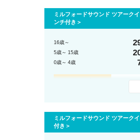
もちろん、ランチなしプランを選択し、
ミルフォードサウンド ツアーク
ご自身でお好きな食事を持参いただくこと
ンチ付き＞
選択肢があることで、お客様の旅のスタイ
柔軟なプランニングが可能です。
2
16歳～
2
5歳～ 15歳
※写真１枚目はお弁当ランチ、
２枚目はピクニックランチのイメージです
0歳～ 4歳
実際の内容とは異なる場合がございますの
い。
記載の時間は目安です。
クイーンズ
※お迎え場
9:30
テ・アナウ到
※ご飲食代
ミルフォードサウンド ツアーク
10:00
テ・アナウ
付き＞
下記の写真
また、適宜