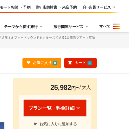
モート相談
・予約
店舗検索
・来店予約
会員サービス
すべて
テーマから探す旅行
旅行関連サービス
界遺産ミルフォードサウンドをクルーズで巡る1日観光ツアー（英語
お気に入り
カート
0
0
25,982
/ 大人
円
プラン一覧・料金詳細
お気に入りに追加する