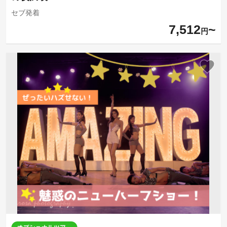
セブ発着
7,512
円