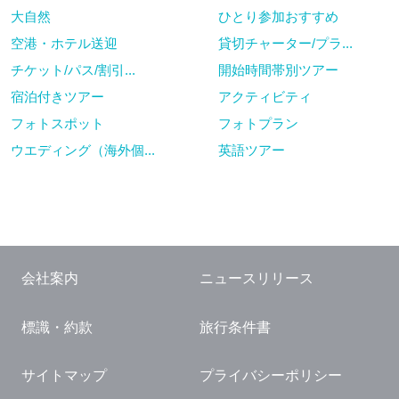
大自然
ひとり参加おすすめ
空港・ホテル送迎
貸切チャーター/プラ...
チケット/パス/割引...
開始時間帯別ツアー
宿泊付きツアー
アクティビティ
フォトスポット
フォトプラン
ウエディング（海外個...
英語ツアー
会社案内
ニュースリリース
標識・約款
旅行条件書
サイトマップ
プライバシーポリシー