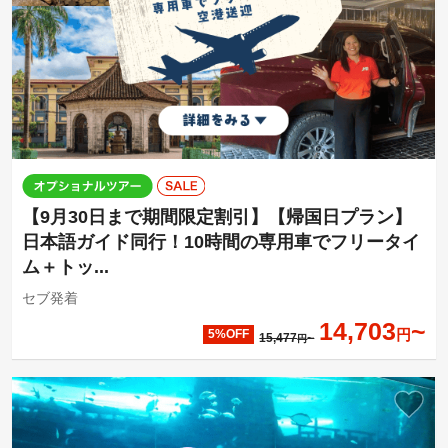
【9月30日まで期間限定割引】【帰国日プラン】
日本語ガイド同行！10時間の専用車でフリータイ
ム＋トッ...
セブ発着
14,703
円
5%OFF
15,477
円