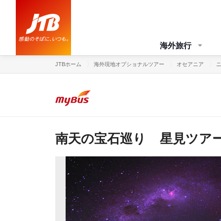
海外旅行
JTBホーム
海外現地オプショナルツアー
オセアニア
南天の宝石巡り 星見ツア