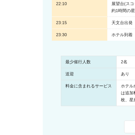
22:10
展望台(スコ
約1時間の
23:15
天文台出発
23:30
ホテル到着
最少催行人数
2名
送迎
あり
料金に含まれるサービス
ホテル
は追加
枚、星