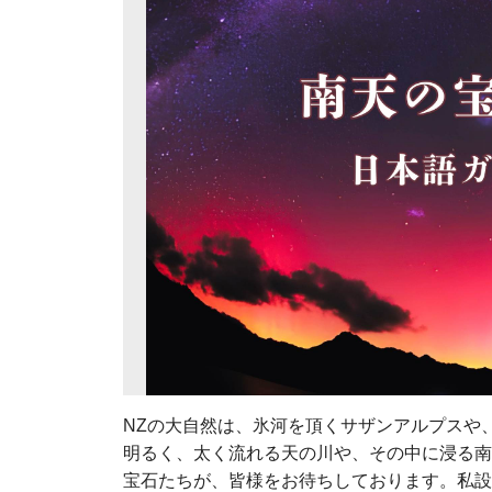
NZの大自然は、氷河を頂くサザンアルプスや
明るく、太く流れる天の川や、その中に浸る南
宝石たちが、皆様をお待ちしております。私設