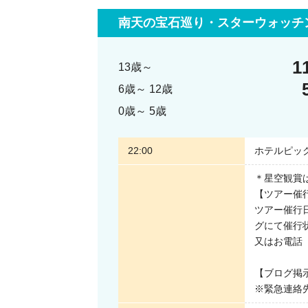
南天の宝石巡り・スターウォッチ
1
13歳～
6歳～ 12歳
0歳～ 5歳
22:00
ホテルピッ
＊星空観賞
【ツアー催
ツアー催行
グにて催行
又はお電話（
【ブログ掲示板】ht
※緊急連絡