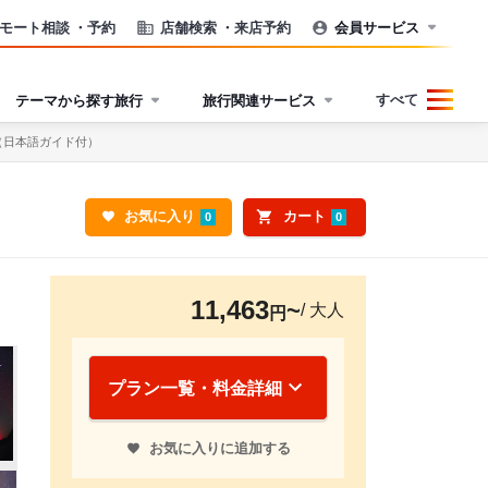
モート相談
・予約
店舗検索
・来店予約
会員サービス
すべて
テーマから探す旅行
旅行関連サービス
（日本語ガイド付）
お気に入り
カート
0
0
11,463
/ 大人
円
プラン一覧・料金詳細
お気に入りに追加する