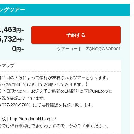
ングツアー
1,463
円
予約する
5,732
円
0
ツアーコード：ZQNOQGSOP001
円
クアップ
は当日の天候によって催行が左右されるツアーとなります。
行状況に関しては各自でお願いしております。】
日当日現地にて、お迎え予定時間の1時間前に下記URLのブロ
状況を確認いただけます。
027-220-9700）にて催行確認をお願い致します。
tp://furudanuki.blog.jp/
先では催行確認はできかねますので、予めご了承ください。