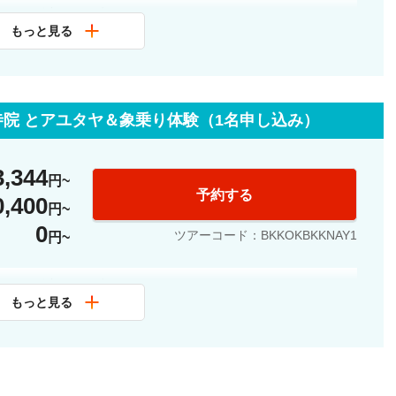
ホテル（以下のいずれか）
もっと見る
ル・スクンビット
ト・マーキス
プラザ・ルンピニパーク
・場所は予約確定時にご案内します。
院 とアユタヤ＆象乗り体験（1名申し込み）
ラルド寺院（ワット プラケオ）
ー
3,344
円
予約する
0,400
ルン
円
0
ツアーコード：BKKOKBKKNAY1
円
ホテル（以下のいずれか）
ホテルにてインターナショナルビュッフェ
もっと見る
ル・スクンビット
ト・マーキス
も有名な「ワット・ヤイチャイモンコン」
プラザ・ルンピニパーク
朝時代の王宮跡「ワット・プラ・シー・サンペット」
・場所は予約確定時にご案内します。