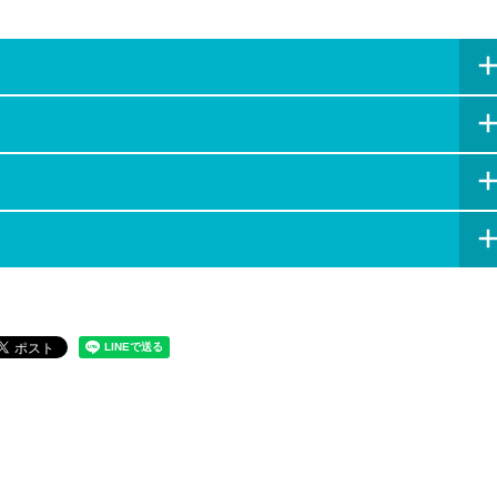
顔を出す仏像が有名な「ワット・マハタート」
ラルド寺院（ワット・プラケオ）
約10分）
ー
ルにて解散
ルン
回
ホテルにてインターナショナルビュッフェのランチ
も有名な「ワット・ヤイチャイモンコン」
朝時代の王宮があった「ワット・プラ・シー・サンペット」
ドライバー代、日本語ガイド代、各寺院入場料、ランチ
顔を出す仏像が有名な「ワット・マハタート」
乗り代（約10分間）
約10分）
ルにて解散