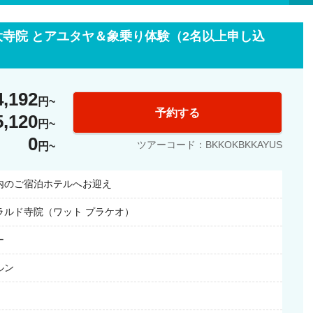
寺院 とアユタヤ＆象乗り体験（2名以上申し込
4,192
円
予約する
5,120
円
0
ツアーコード：BKKOKBKKAYUS
円
内のご宿泊ホテルへお迎え
ラルド寺院（ワット プラケオ）
ー
ルン