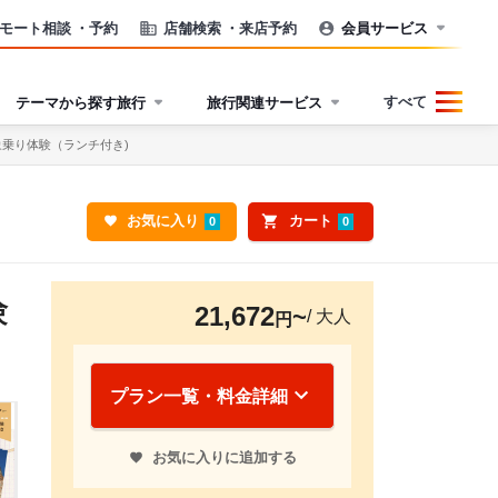
モート相談
・予約
店舗検索
・来店予約
会員サービス
すべて
テーマから探す旅行
旅行関連サービス
乗り体験（ランチ付き)
お気に入り
カート
0
0
験
21,672
/ 大人
円
プラン一覧・料金詳細
お気に入りに追加する