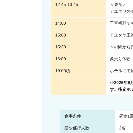
12:45-13:45
＜昼食＞
アユタヤの
14:00
子宝祈願で
15:00
アユタヤ王
15:30
木の間から
16:00
象乗り体験（
19:00頃
ホテルにて
※2026年
す。指定ホ
食事条件
昼食1
最少催行人数
2名