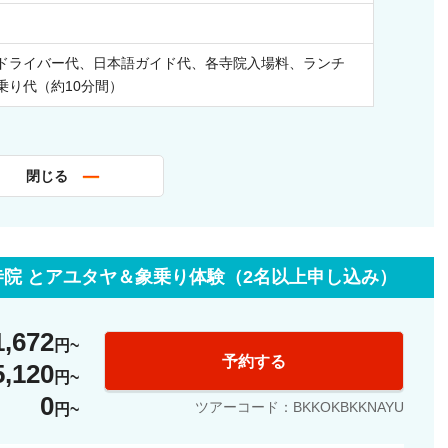
ドライバー代、日本語ガイド代、各寺院入場料、ランチ
乗り代（約10分間）
閉じる
寺院 とアユタヤ＆象乗り体験（2名以上申し込み）
1,672
円
予約する
5,120
円
0
ツアーコード：BKKOKBKKNAYU
円