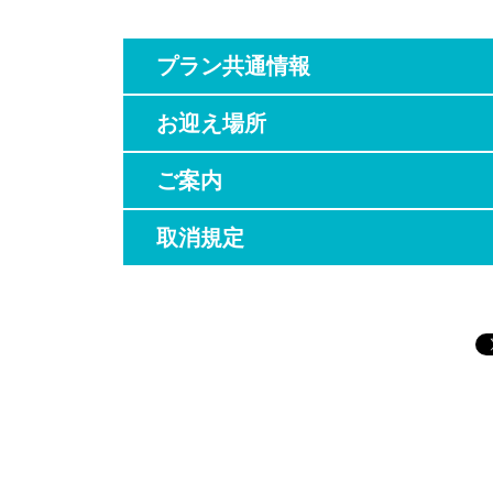
15:30
木の間から
8:30
王宮＆エメ
16:00
象乗り体験（
9:30
ワット・ポ
プラン共通情報
19:00頃
各集合ホテ
10:30
ワット・ア
お迎え場所
11:15
アユタヤへ
ご案内
12:45-13:45
＜昼食＞
食事条件
昼食1
アユタヤの
最少催行人数
2名
取消規定
14:00
子宝祈願で
送迎
あり
15:00
アユタヤ王
料金に含まれるサービス
車代、
15:30
木の間から
代、象
16:00
象乗り体験（
19:00頃
各集合ホテ