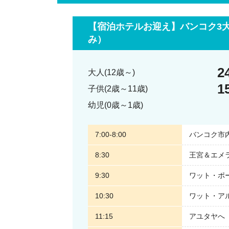
【宿泊ホテルお迎え】バンコク3大
み）
2
大人(12歳～)
1
子供(2歳～11歳)
幼児(0歳～1歳)
7:00-8:00
バンコク市
8:30
王宮＆エメ
9:30
ワット・ポ
10:30
ワット・ア
11:15
アユタヤへ