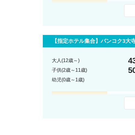
7:30-8:00
集合：指定
・ソフィテ
・マリオッ
・クラウン
※集合時間
【指定ホテル集合】バンコク3大寺
8:30
王宮＆エメ
9:30
ワット・ポ
4
大人(12歳～)
5
10:30
ワット・ア
子供(2歳～11歳)
幼児(0歳～1歳)
11:15
アユタヤへ
12:45-13:45
＜昼食＞
7:30-8:00
集合：指定
アユタヤの
・ソフィテ
・マリオッ
14:00
子宝祈願で
・クラウン
15:00
アユタヤ王
※集合時間